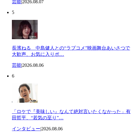
芸能
|
2026.08.07
5
長濱ねる 中島健人との“ラブコメ”映画舞台あいさつで
大歓声、お気に入りポ…
芸能
|
2026.08.06
6
「ロケで『美味しい』なんて絶対言いたくなかった」有
田哲平、“若気の至り”…
インタビュー
|
2026.08.06