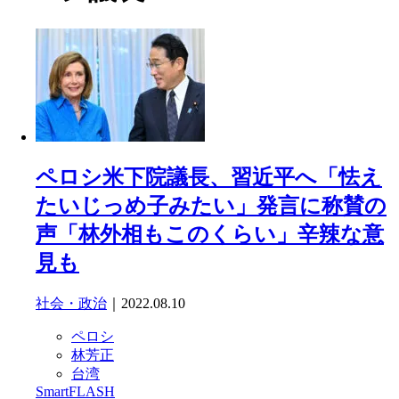
ペロシ米下院議長、習近平へ「怯え
たいじっめ子みたい」発言に称賛の
声「林外相もこのくらい」辛辣な意
見も
社会・政治
｜2022.08.10
ペロシ
林芳正
台湾
SmartFLASH