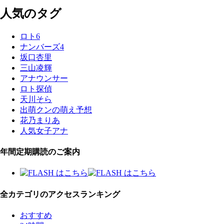
人気のタグ
ロト6
ナンバーズ4
坂口杏里
三山凌輝
アナウンサー
ロト探偵
天川そら
出萌クンの萌え予想
花乃まりあ
人気女子アナ
年間定期購読のご案内
全カテゴリのアクセスランキング
おすすめ