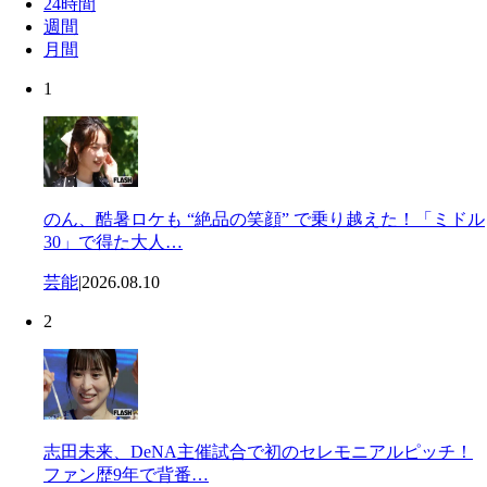
24時間
週間
月間
1
のん、酷暑ロケも “絶品の笑顔” で乗り越えた！「ミドル
30」で得た大人…
芸能
|
2026.08.10
2
志田未来、DeNA主催試合で初のセレモニアルピッチ！
ファン歴9年で背番…