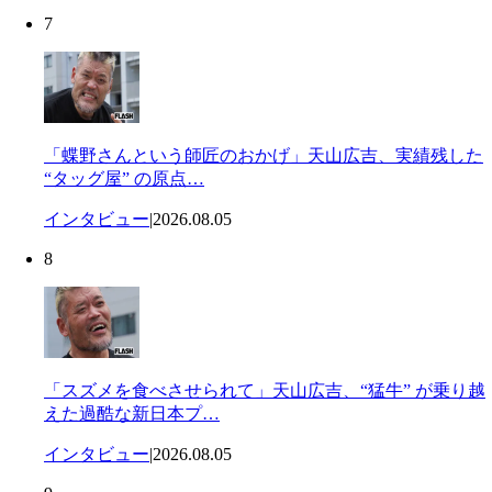
7
「蝶野さんという師匠のおかげ」天山広吉、実績残した
“タッグ屋” の原点…
インタビュー
|
2026.08.05
8
「スズメを食べさせられて」天山広吉、“猛牛” が乗り越
えた過酷な新日本プ…
インタビュー
|
2026.08.05