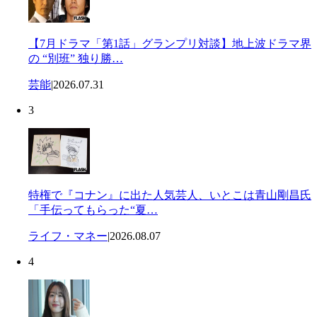
【7月ドラマ「第1話」グランプリ対談】地上波ドラマ界
の “別班” 独り勝…
芸能
|
2026.07.31
3
特権で『コナン』に出た人気芸人、いとこは青山剛昌氏
「手伝ってもらった“夏…
ライフ・マネー
|
2026.08.07
4