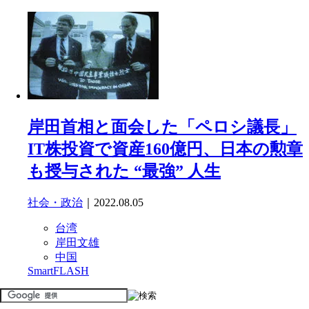
岸田首相と面会した「ペロシ議長」
IT株投資で資産160億円、日本の勲章
も授与された “最強” 人生
社会・政治
｜2022.08.05
台湾
岸田文雄
中国
SmartFLASH