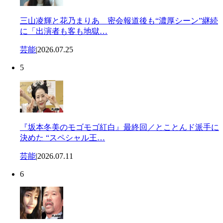
三山凌輝と花乃まりあ 密会報道後も“濃厚シーン”継続
に「出演者も客も地獄…
芸能
|
2026.07.25
5
『坂本冬美のモゴモゴ紅白』最終回／とことんド派手に
決めた “スペシャル王…
芸能
|
2026.07.11
6