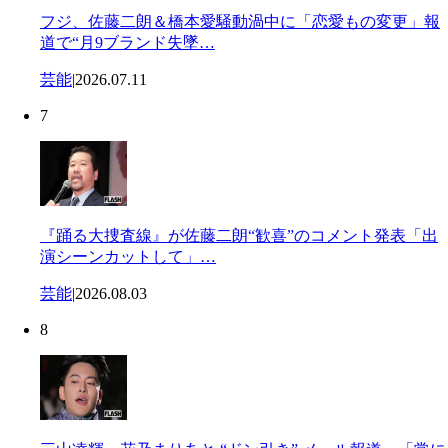
フジ、佐藤二朗＆橋本愛騒動渦中に「恋愛もの変更」報
道で“月9ブランド失墜…
芸能
|
2026.07.11
7
『踊る大捜査線』が佐藤二朗“歓喜”のコメント発表「出
演シーンカットして」…
芸能
|
2026.08.03
8