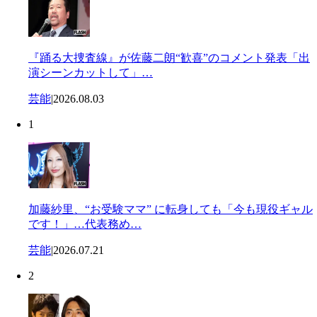
『踊る大捜査線』が佐藤二朗“歓喜”のコメント発表「出
演シーンカットして」…
芸能
|
2026.08.03
1
加藤紗里、“お受験ママ” に転身しても「今も現役ギャル
です！」…代表務め…
芸能
|
2026.07.21
2