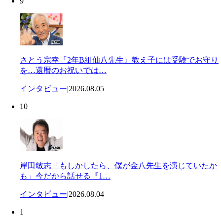
9
さとう宗幸『2年B組仙八先生』教え子には受験でお守り
を…還暦のお祝いでは…
インタビュー
|
2026.08.05
10
岸田敏志「もしかしたら、僕が金八先生を演じていたか
も」今だから話せる『1…
インタビュー
|
2026.08.04
1