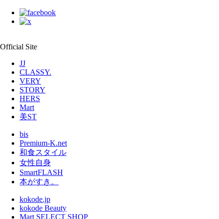
Official Site
JJ
CLASSY.
VERY
STORY
HERS
Mart
美ST
bis
Premium-K.net
和食スタイル
女性自身
SmartFLASH
本がすき。
kokode.jp
kokode Beauty
Mart SELECT SHOP