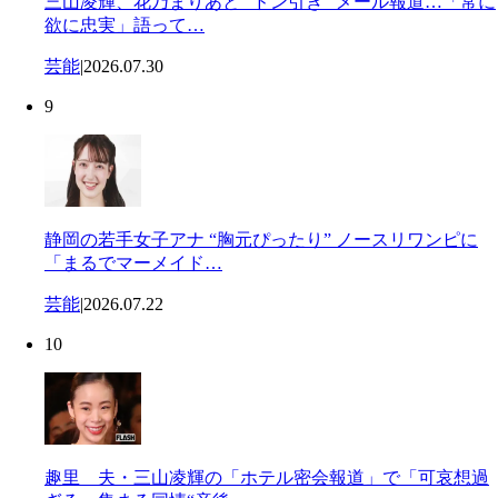
三山凌輝、花乃まりあと “ドン引き” メール報道…「常に
欲に忠実」語って…
芸能
|
2026.07.30
9
静岡の若手女子アナ “胸元ぴったり” ノースリワンピに
「まるでマーメイド…
芸能
|
2026.07.22
10
趣里 夫・三山凌輝の「ホテル密会報道」で「可哀想過