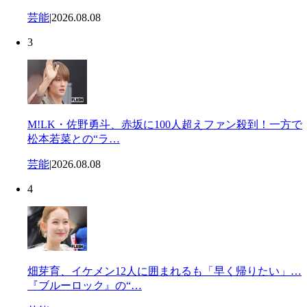
芸能
|
2026.08.08
3
M!LK・佐野勇斗、赤坂に100人超えファン殺到！一方で
松本若菜との“ラ…
芸能
|
2026.08.08
4
畑芽育、イケメン12人に囲まれるも「早く帰りたい」…
『ブルーロック』の“…