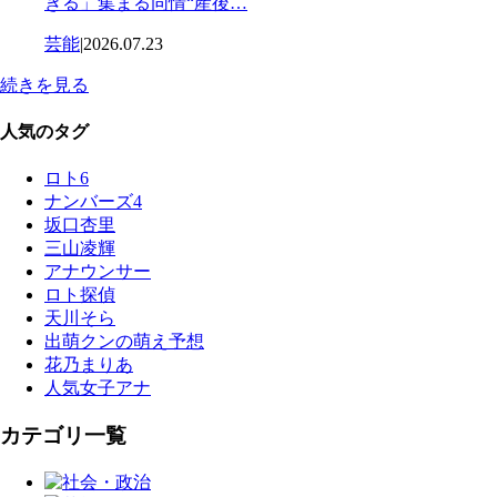
ぎる」集まる同情“産後…
芸能
|
2026.07.23
続きを見る
人気のタグ
ロト6
ナンバーズ4
坂口杏里
三山凌輝
アナウンサー
ロト探偵
天川そら
出萌クンの萌え予想
花乃まりあ
人気女子アナ
カテゴリ一覧