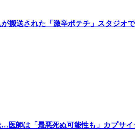
人が搬送された「激辛ポテチ」スタジオ
送…医師は「最悪死ぬ可能性も」カプサ