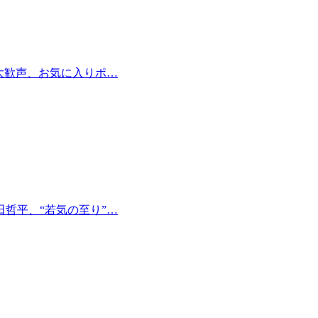
大歓声、お気に入りポ…
哲平、“若気の至り”…