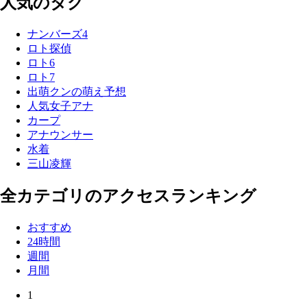
人気のタグ
ナンバーズ4
ロト探偵
ロト6
ロト7
出萌クンの萌え予想
人気女子アナ
カープ
アナウンサー
水着
三山凌輝
全カテゴリのアクセスランキング
おすすめ
24時間
週間
月間
1