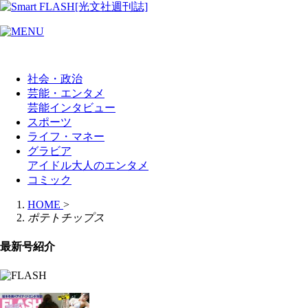
社会・政治
芸能・エンタメ
芸能
インタビュー
スポーツ
ライフ・マネー
グラビア
アイドル
大人のエンタメ
コミック
HOME
>
ポテトチップス
最新号紹介