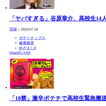
「ヤバすぎる」谷原章介、高校生14
芸能
｜2024.07.18
ポテトチップス
健康被害
めざまし8
SmartFLASH
「18禁」激辛ポテチで高校生緊急搬