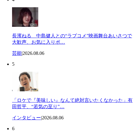
長濱ねる 中島健人との“ラブコメ”映画舞台あいさつで
大歓声、お気に入りポ…
芸能
|
2026.08.06
5
「ロケで『美味しい』なんて絶対言いたくなかった」有
田哲平、“若気の至り”…
インタビュー
|
2026.08.06
6