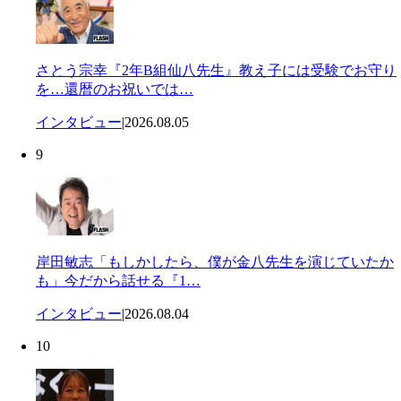
さとう宗幸『2年B組仙八先生』教え子には受験でお守り
を…還暦のお祝いでは…
インタビュー
|
2026.08.05
9
岸田敏志「もしかしたら、僕が金八先生を演じていたか
も」今だから話せる『1…
インタビュー
|
2026.08.04
10