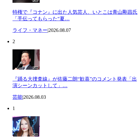
特権で『コナン』に出た人気芸人、いとこは青山剛昌氏
「手伝ってもらった“夏…
ライフ・マネー
|
2026.08.07
2
『踊る大捜査線』が佐藤二朗“歓喜”のコメント発表「出
演シーンカットして」…
芸能
|
2026.08.03
1