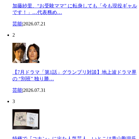
加藤紗里、“お受験ママ” に転身しても「今も現役ギャル
です！」…代表務め…
芸能
|
2026.07.21
2
【7月ドラマ「第1話」グランプリ対談】地上波ドラマ界
の “別班” 独り勝…
芸能
|
2026.07.31
3
特権で『コナン』に出た人気芸人、いとこは青山剛昌氏