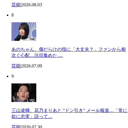
芸能
|
2026.08.03
8
あのちゃん、傷だらけの指に「大丈夫？」ファンから相
次ぐ心配…注目集めた …
芸能
|
2026.07.09
9
三山凌輝、花乃まりあと “ドン引き” メール報道…「常に
欲に忠実」語って…
芸能
|
2026.07.30