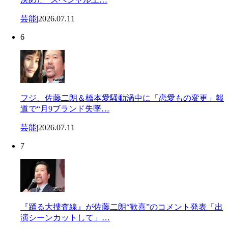
芸能
|
2026.07.11
6
フジ、佐藤二朗＆橋本愛騒動渦中に「恋愛もの変更」報
道で“月9ブランド失墜…
芸能
|
2026.07.11
7
『踊る大捜査線』が佐藤二朗“歓喜”のコメント発表「出
演シーンカットして」…