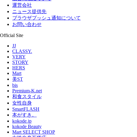
運営会社
ニュース提供先
ブラウザプッシュ通知について
お問い合わせ
Official Site
JJ
CLASSY.
VERY
STORY
HERS
Mart
美ST
bis
Premium-K.net
和食スタイル
女性自身
SmartFLASH
本がすき。
kokode.jp
kokode Beauty
Mart SELECT SHOP