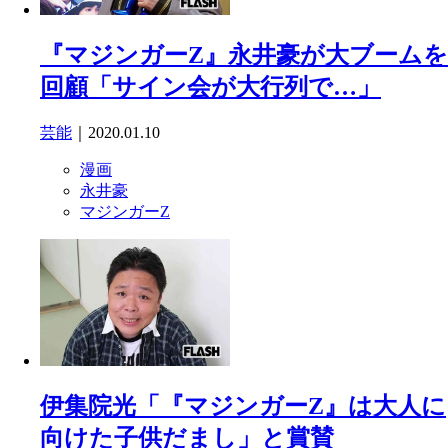
『マジンガーZ』永井豪が大ブームを
回顧「サイン会が大行列で…」
芸能
｜2020.01.10
漫画
永井豪
マジンガーZ
伊集院光「『マジンガーZ』は大人に
向けた子供だまし」と賞賛