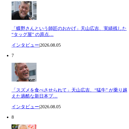
「蝶野さんという師匠のおかげ」天山広吉、実績残した
“タッグ屋” の原点…
インタビュー
|
2026.08.05
7
「スズメを食べさせられて」天山広吉、“猛牛” が乗り越
えた過酷な新日本プ…
インタビュー
|
2026.08.05
8