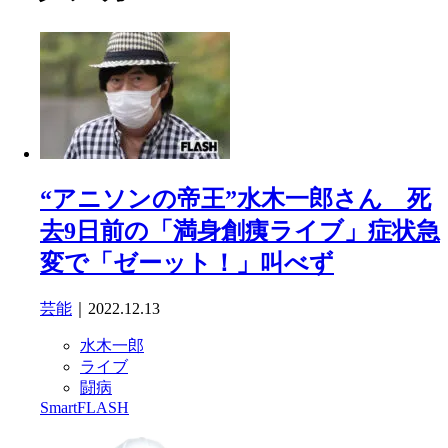
“アニソンの帝王”水木一郎さん 死
去9日前の「満身創痍ライブ」症状急
変で「ゼーット！」叫べず
芸能
｜2022.12.13
水木一郎
ライブ
闘病
SmartFLASH