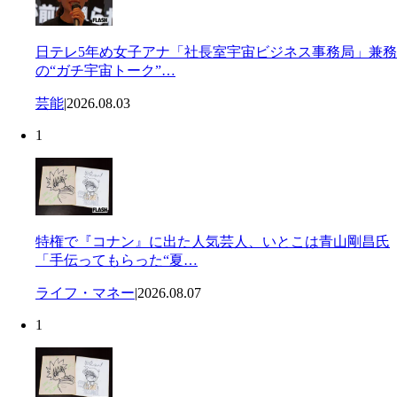
日テレ5年め女子アナ「社長室宇宙ビジネス事務局」兼務
の“ガチ宇宙トーク”…
芸能
|
2026.08.03
1
特権で『コナン』に出た人気芸人、いとこは青山剛昌氏
「手伝ってもらった“夏…
ライフ・マネー
|
2026.08.07
1