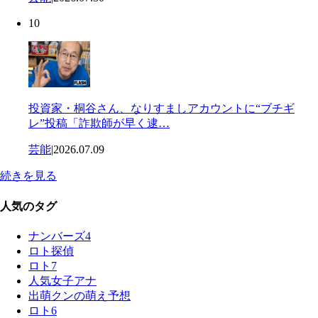
10
投資家・桐谷さん、なりすましアカウントに“ブチギ
レ”投稿「詐欺師が早く逮…
芸能
|
2026.07.09
続きを見る
人気のタグ
ナンバーズ4
ロト探偵
ロト7
人気女子アナ
出萌クンの萌え予想
ロト6