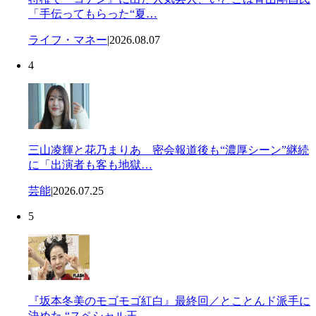
「手伝ってもらった“夏…
ライフ・マネー
|
2026.08.07
4
三山凌輝と花乃まりあ 密会報道後も“濃厚シーン”継続
に「出演者も客も地獄…
芸能
|
2026.07.25
5
『坂本冬美のモゴモゴ紅白』最終回／とことんド派手に
決めた “スペシャル王…