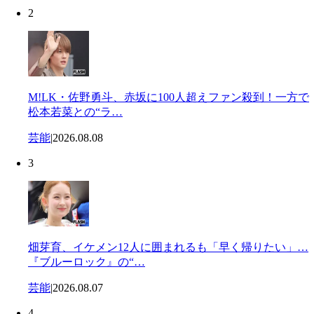
2
M!LK・佐野勇斗、赤坂に100人超えファン殺到！一方で
松本若菜との“ラ…
芸能
|
2026.08.08
3
畑芽育、イケメン12人に囲まれるも「早く帰りたい」…
『ブルーロック』の“…
芸能
|
2026.08.07
4