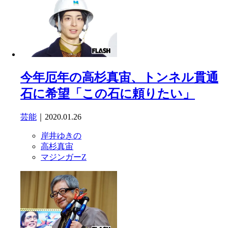
今年厄年の高杉真宙、トンネル貫通
石に希望「この石に頼りたい」
芸能
｜2020.01.26
岸井ゆきの
高杉真宙
マジンガーZ