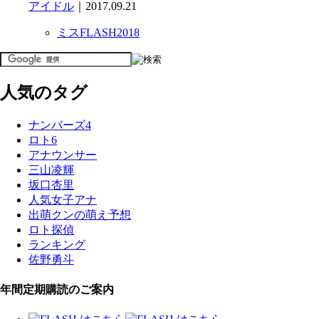
アイドル
｜2017.09.21
ミスFLASH2018
人気のタグ
ナンバーズ4
ロト6
アナウンサー
三山凌輝
坂口杏里
人気女子アナ
出萌クンの萌え予想
ロト探偵
ランキング
佐野勇斗
年間定期購読のご案内