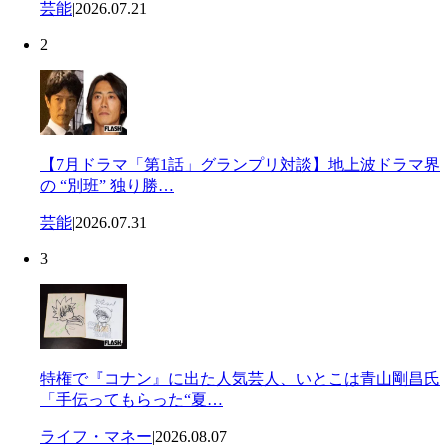
芸能
|
2026.07.21
2
【7月ドラマ「第1話」グランプリ対談】地上波ドラマ界
の “別班” 独り勝…
芸能
|
2026.07.31
3
特権で『コナン』に出た人気芸人、いとこは青山剛昌氏
「手伝ってもらった“夏…
ライフ・マネー
|
2026.08.07