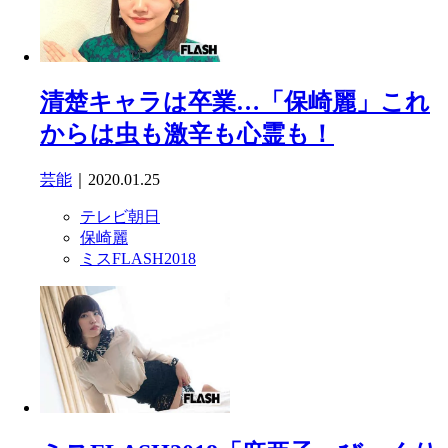
清楚キャラは卒業…「保崎麗」これ
からは虫も激辛も心霊も！
芸能
｜2020.01.25
テレビ朝日
保崎麗
ミスFLASH2018