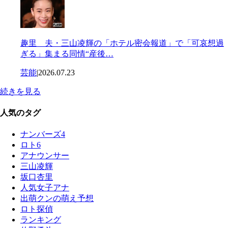
趣里 夫・三山凌輝の「ホテル密会報道」で「可哀想過
ぎる」集まる同情“産後…
芸能
|
2026.07.23
続きを見る
人気のタグ
ナンバーズ4
ロト6
アナウンサー
三山凌輝
坂口杏里
人気女子アナ
出萌クンの萌え予想
ロト探偵
ランキング