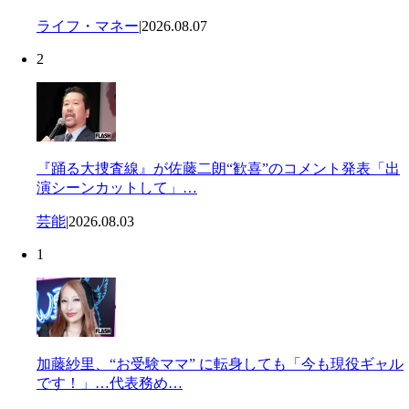
ライフ・マネー
|
2026.08.07
2
『踊る大捜査線』が佐藤二朗“歓喜”のコメント発表「出
演シーンカットして」…
芸能
|
2026.08.03
1
加藤紗里、“お受験ママ” に転身しても「今も現役ギャル
です！」…代表務め…