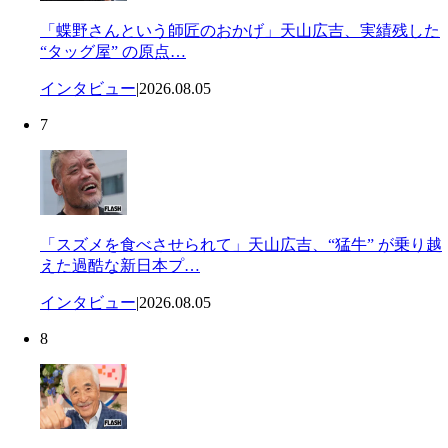
「蝶野さんという師匠のおかげ」天山広吉、実績残した
“タッグ屋” の原点…
インタビュー
|
2026.08.05
7
「スズメを食べさせられて」天山広吉、“猛牛” が乗り越
えた過酷な新日本プ…
インタビュー
|
2026.08.05
8