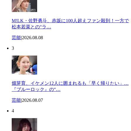
M!LK・佐野勇斗、赤坂に100人超えファン殺到！一方で
松本若菜との“ラ…
芸能
|
2026.08.08
3
畑芽育、イケメン12人に囲まれるも「早く帰りたい」…
『ブルーロック』の“…
芸能
|
2026.08.07
4