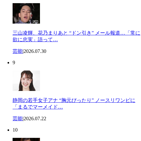
三山凌輝、花乃まりあと “ドン引き” メール報道…「常に
欲に忠実」語って…
芸能
|
2026.07.30
9
静岡の若手女子アナ “胸元ぴったり” ノースリワンピに
「まるでマーメイド…
芸能
|
2026.07.22
10