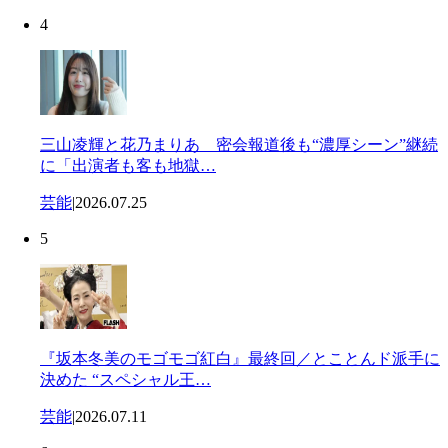
4
三山凌輝と花乃まりあ 密会報道後も“濃厚シーン”継続
に「出演者も客も地獄…
芸能
|
2026.07.25
5
『坂本冬美のモゴモゴ紅白』最終回／とことんド派手に
決めた “スペシャル王…
芸能
|
2026.07.11