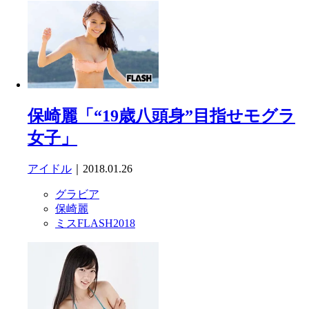
保崎麗「“19歳八頭身”目指せモグラ
女子」
アイドル
｜2018.01.26
グラビア
保崎麗
ミスFLASH2018