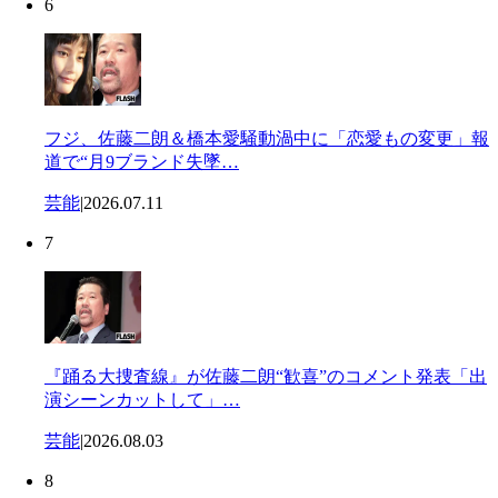
6
フジ、佐藤二朗＆橋本愛騒動渦中に「恋愛もの変更」報
道で“月9ブランド失墜…
芸能
|
2026.07.11
7
『踊る大捜査線』が佐藤二朗“歓喜”のコメント発表「出
演シーンカットして」…
芸能
|
2026.08.03
8