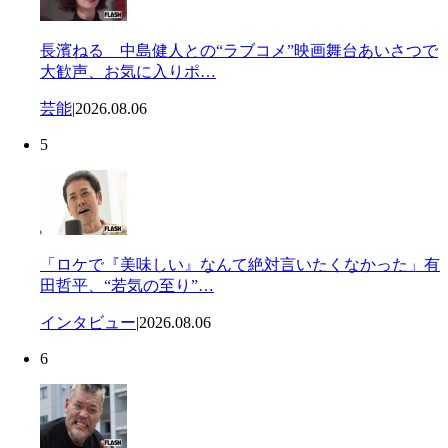
長濱ねる 中島健人との“ラブコメ”映画舞台あいさつで
大歓声、お気に入りポ…
芸能
|
2026.08.06
5
「ロケで『美味しい』なんて絶対言いたくなかった」有
田哲平、“若気の至り”…
インタビュー
|
2026.08.06
6