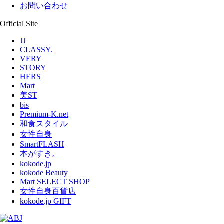
お問い合わせ
Official Site
JJ
CLASSY.
VERY
STORY
HERS
Mart
美ST
bis
Premium-K.net
和食スタイル
女性自身
SmartFLASH
本がすき。
kokode.jp
kokode Beauty
Mart SELECT SHOP
女性自身百貨店
kokode.jp GIFT