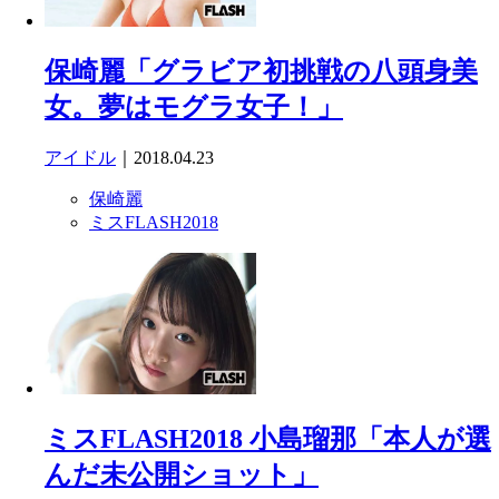
保崎麗「グラビア初挑戦の八頭身美
女。夢はモグラ女子！」
アイドル
｜2018.04.23
保崎麗
ミスFLASH2018
ミスFLASH2018 小島瑠那「本人が選
んだ未公開ショット」