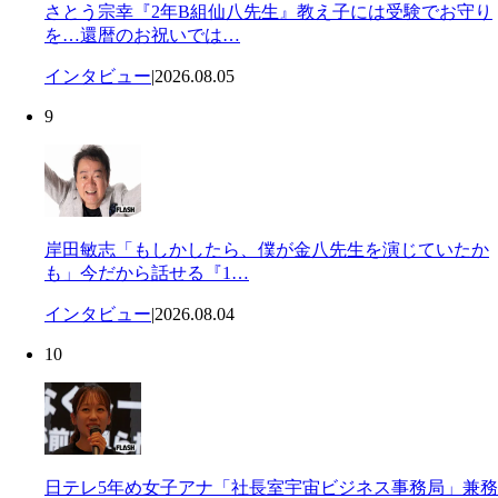
さとう宗幸『2年B組仙八先生』教え子には受験でお守り
を…還暦のお祝いでは…
インタビュー
|
2026.08.05
9
岸田敏志「もしかしたら、僕が金八先生を演じていたか
も」今だから話せる『1…
インタビュー
|
2026.08.04
10
日テレ5年め女子アナ「社長室宇宙ビジネス事務局」兼務