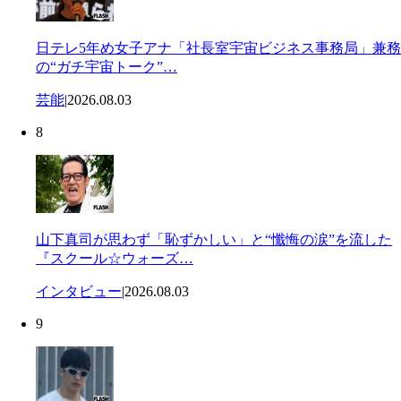
日テレ5年め女子アナ「社長室宇宙ビジネス事務局」兼務
の“ガチ宇宙トーク”…
芸能
|
2026.08.03
8
山下真司が思わず「恥ずかしい」と“懺悔の涙”を流した
『スクール☆ウォーズ…
インタビュー
|
2026.08.03
9