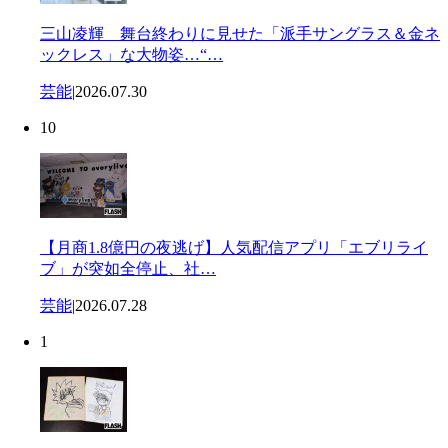
三山凌輝 舞台終わりに見せた「派手サングラス＆金ネ
ックレス」な大物姿…“…
芸能
|
2026.07.30
10
【月商1.8億円の夜逃げ】人気配信アプリ「エブリライ
ブ」が突如全停止、社…
芸能
|
2026.07.28
1