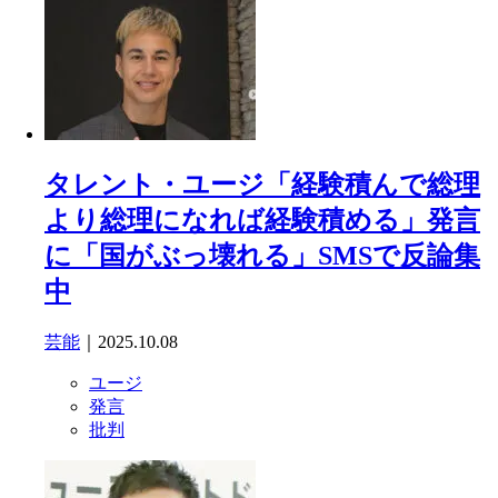
タレント・ユージ「経験積んで総理
より総理になれば経験積める」発言
に「国がぶっ壊れる」SMSで反論集
中
芸能
｜2025.10.08
ユージ
発言
批判