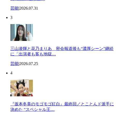
芸能
|
2026.07.31
3
三山凌輝と花乃まりあ 密会報道後も“濃厚シーン”継続
に「出演者も客も地獄…
芸能
|
2026.07.25
4
『坂本冬美のモゴモゴ紅白』最終回／とことんド派手に
決めた “スペシャル王…