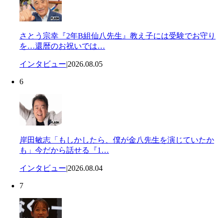
さとう宗幸『2年B組仙八先生』教え子には受験でお守り
を…還暦のお祝いでは…
インタビュー
|
2026.08.05
6
岸田敏志「もしかしたら、僕が金八先生を演じていたか
も」今だから話せる『1…
インタビュー
|
2026.08.04
7