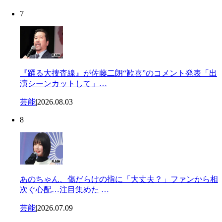
7
『踊る大捜査線』が佐藤二朗“歓喜”のコメント発表「出
演シーンカットして」…
芸能
|
2026.08.03
8
あのちゃん、傷だらけの指に「大丈夫？」ファンから相
次ぐ心配…注目集めた …
芸能
|
2026.07.09