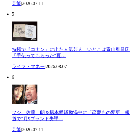
芸能
|
2026.07.11
5
特権で『コナン』に出た人気芸人、いとこは青山剛昌氏
「手伝ってもらった“夏…
ライフ・マネー
|
2026.08.07
6
フジ、佐藤二朗＆橋本愛騒動渦中に「恋愛もの変更」報
道で“月9ブランド失墜…
芸能
|
2026.07.11