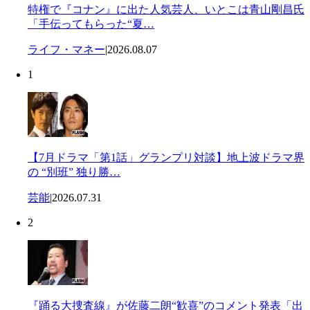
特権で『コナン』に出た人気芸人、いとこは青山剛昌氏
「手伝ってもらった“夏…
ライフ・マネー
|
2026.08.07
1
【7月ドラマ「第1話」グランプリ対談】地上波ドラマ界
の “別班” 独り勝…
芸能
|
2026.07.31
2
『踊る大捜査線』が佐藤二朗“歓喜”のコメント発表「出