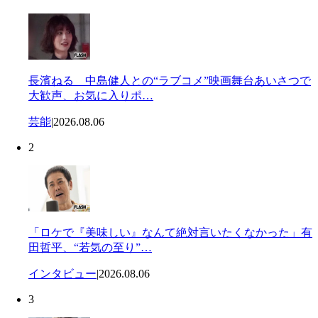
長濱ねる 中島健人との“ラブコメ”映画舞台あいさつで
大歓声、お気に入りポ…
芸能
|
2026.08.06
2
「ロケで『美味しい』なんて絶対言いたくなかった」有
田哲平、“若気の至り”…
インタビュー
|
2026.08.06
3