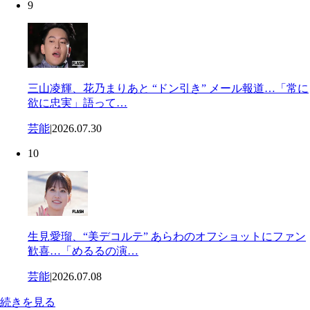
9
三山凌輝、花乃まりあと “ドン引き” メール報道…「常に
欲に忠実」語って…
芸能
|
2026.07.30
10
生見愛瑠、“美デコルテ” あらわのオフショットにファン
歓喜…「めるるの演…
芸能
|
2026.07.08
続きを見る