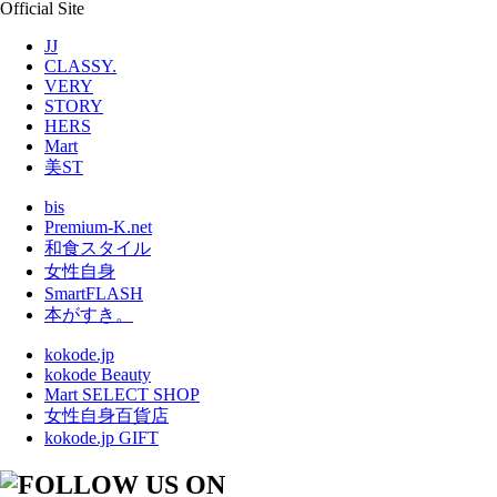
Official Site
JJ
CLASSY.
VERY
STORY
HERS
Mart
美ST
bis
Premium-K.net
和食スタイル
女性自身
SmartFLASH
本がすき。
kokode.jp
kokode Beauty
Mart SELECT SHOP
女性自身百貨店
kokode.jp GIFT