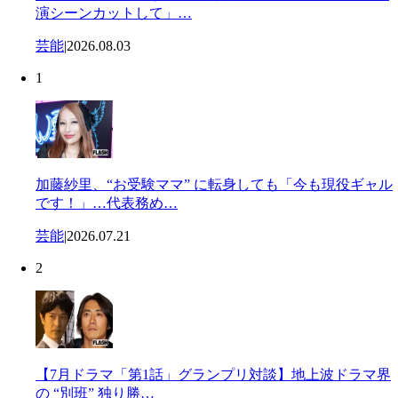
演シーンカットして」…
芸能
|
2026.08.03
1
加藤紗里、“お受験ママ” に転身しても「今も現役ギャル
です！」…代表務め…
芸能
|
2026.07.21
2
【7月ドラマ「第1話」グランプリ対談】地上波ドラマ界
の “別班” 独り勝…