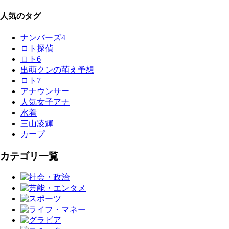
人気のタグ
ナンバーズ4
ロト探偵
ロト6
出萌クンの萌え予想
ロト7
アナウンサー
人気女子アナ
水着
三山凌輝
カープ
カテゴリ一覧