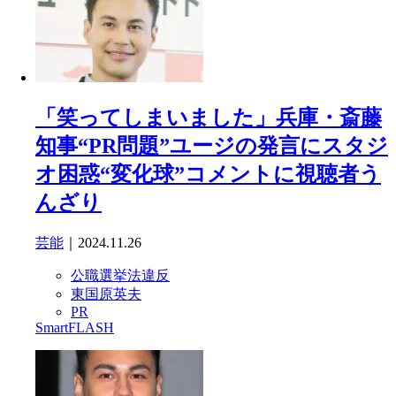
「笑ってしまいました」兵庫・斎藤
知事“PR問題”ユージの発言にスタジ
オ困惑“変化球”コメントに視聴者う
んざり
芸能
｜2024.11.26
公職選挙法違反
東国原英夫
PR
SmartFLASH