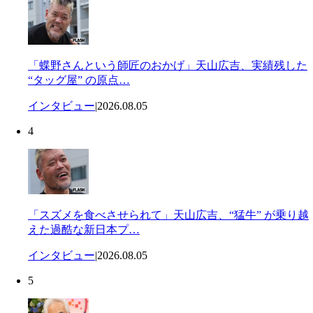
「蝶野さんという師匠のおかげ」天山広吉、実績残した
“タッグ屋” の原点…
インタビュー
|
2026.08.05
4
「スズメを食べさせられて」天山広吉、“猛牛” が乗り越
えた過酷な新日本プ…
インタビュー
|
2026.08.05
5