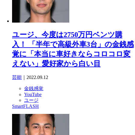
ユージ、今度は2750万円ベンツ購
入！ 「半年で高級外車3台」の金銭感
覚に「本当に車好きならコロコロ変
えない」愛好家から白い目
芸能
｜2022.09.12
金銭感覚
YouTube
ユージ
SmartFLASH