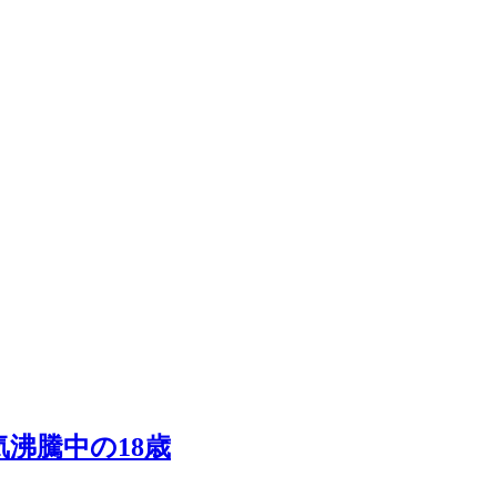
沸騰中の18歳