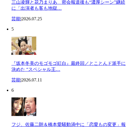
三山凌輝と花乃まりあ 密会報道後も“濃厚シーン”継続
に「出演者も客も地獄…
芸能
|
2026.07.25
5
『坂本冬美のモゴモゴ紅白』最終回／とことんド派手に
決めた “スペシャル王…
芸能
|
2026.07.11
6
フジ、佐藤二朗＆橋本愛騒動渦中に「恋愛もの変更」報