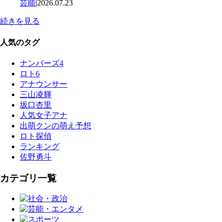
芸能
|
2026.07.23
続きを見る
人気のタグ
ナンバーズ4
ロト6
アナウンサー
三山凌輝
坂口杏里
人気女子アナ
出萌クンの萌え予想
ロト探偵
ランキング
佐野勇斗
カテゴリ一覧