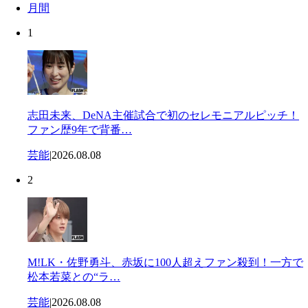
月間
1
志田未来、DeNA主催試合で初のセレモニアルピッチ！
ファン歴9年で背番…
芸能
|
2026.08.08
2
M!LK・佐野勇斗、赤坂に100人超えファン殺到！一方で
松本若菜との“ラ…
芸能
|
2026.08.08