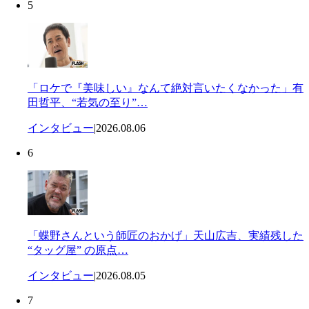
5
「ロケで『美味しい』なんて絶対言いたくなかった」有
田哲平、“若気の至り”…
インタビュー
|
2026.08.06
6
「蝶野さんという師匠のおかげ」天山広吉、実績残した
“タッグ屋” の原点…
インタビュー
|
2026.08.05
7