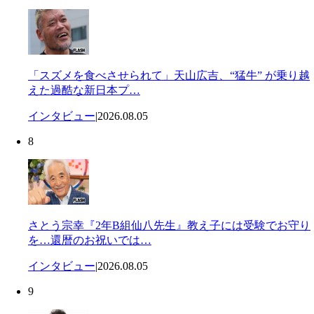
「スズメを食べさせられて」天山広吉、“猛牛” が乗り越
えた過酷な新日本プ…
インタビュー
|
2026.08.05
8
さとう宗幸『2年B組仙八先生』教え子には受験でお守り
を…還暦のお祝いでは…
インタビュー
|
2026.08.05
9