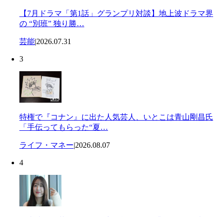
【7月ドラマ「第1話」グランプリ対談】地上波ドラマ界
の “別班” 独り勝…
芸能
|
2026.07.31
3
特権で『コナン』に出た人気芸人、いとこは青山剛昌氏
「手伝ってもらった“夏…
ライフ・マネー
|
2026.08.07
4