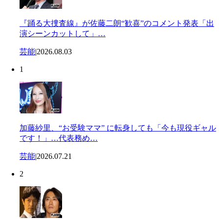
『踊る大捜査線』が佐藤二朗“歓喜”のコメント発表「出
演シーンカットして」…
芸能
|
2026.08.03
1
加藤紗里、“お受験ママ” に転身しても「今も現役ギャル
です！」…代表務め…
芸能
|
2026.07.21
2