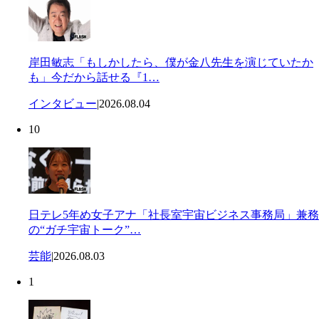
岸田敏志「もしかしたら、僕が金八先生を演じていたか
も」今だから話せる『1…
インタビュー
|
2026.08.04
10
日テレ5年め女子アナ「社長室宇宙ビジネス事務局」兼務
の“ガチ宇宙トーク”…
芸能
|
2026.08.03
1