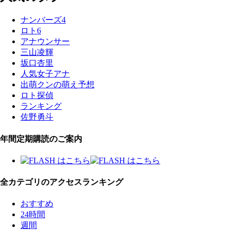
ナンバーズ4
ロト6
アナウンサー
三山凌輝
坂口杏里
人気女子アナ
出萌クンの萌え予想
ロト探偵
ランキング
佐野勇斗
年間定期購読のご案内
全カテゴリのアクセスランキング
おすすめ
24時間
週間