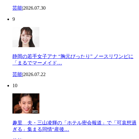
芸能
|
2026.07.30
9
静岡の若手女子アナ “胸元ぴったり” ノースリワンピに
「まるでマーメイド…
芸能
|
2026.07.22
10
趣里 夫・三山凌輝の「ホテル密会報道」で「可哀想過
ぎる」集まる同情“産後…