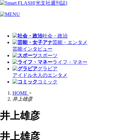
社会・政治
芸能・エンタメ
芸能
インタビュー
スポーツ
ライフ・マネー
グラビア
アイドル
大人のエンタメ
コミック
HOME
>
井上雄彦
井上雄彦
井上雄彦