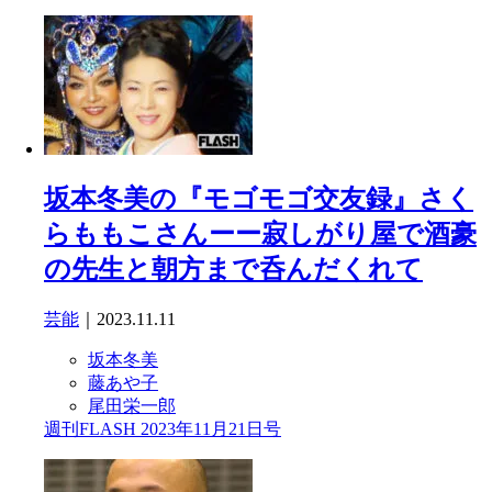
坂本冬美の『モゴモゴ交友録』さく
らももこさんーー寂しがり屋で酒豪
の先生と朝方まで呑んだくれて
芸能
｜2023.11.11
坂本冬美
藤あや子
尾田栄一郎
週刊FLASH 2023年11月21日号