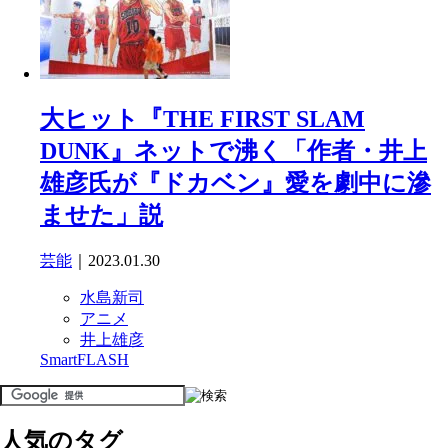
大ヒット『THE FIRST SLAM
DUNK』ネットで沸く「作者・井上
雄彦氏が『ドカベン』愛を劇中に滲
ませた」説
芸能
｜2023.01.30
水島新司
アニメ
井上雄彦
SmartFLASH
人気のタグ