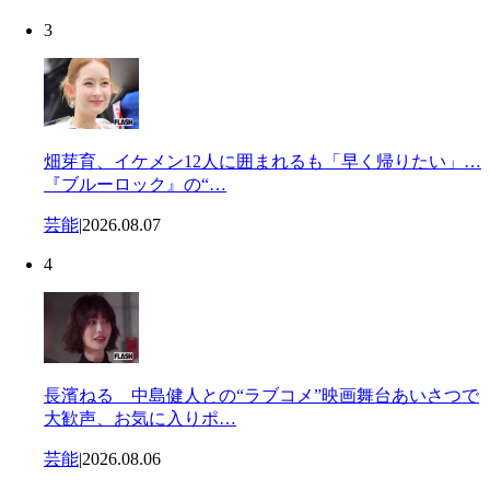
3
畑芽育、イケメン12人に囲まれるも「早く帰りたい」…
『ブルーロック』の“…
芸能
|
2026.08.07
4
長濱ねる 中島健人との“ラブコメ”映画舞台あいさつで
大歓声、お気に入りポ…
芸能
|
2026.08.06