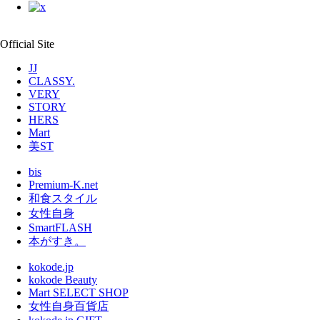
Official Site
JJ
CLASSY.
VERY
STORY
HERS
Mart
美ST
bis
Premium-K.net
和食スタイル
女性自身
SmartFLASH
本がすき。
kokode.jp
kokode Beauty
Mart SELECT SHOP
女性自身百貨店