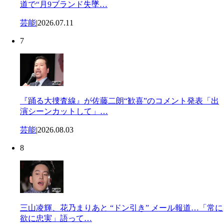
道で“月9ブランド失墜…
芸能
|
2026.07.11
7
『踊る大捜査線』が佐藤二朗“歓喜”のコメント発表「出
演シーンカットして」…
芸能
|
2026.08.03
8
三山凌輝、花乃まりあと “ドン引き” メール報道…「常に
欲に忠実」語って…