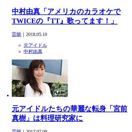
中村由真「アメリカのカラオケで
TWICEの『TT』歌ってます！」
芸能
｜2018.05.10
元アイドル
中村由真
元アイドルたちの華麗な転身「宮前
真樹」は料理研究家に
芸能
｜2017.07.09