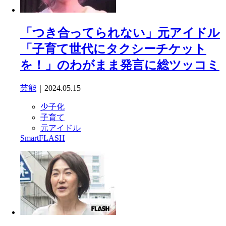
「つき合ってられない」元アイドル
「子育て世代にタクシーチケット
を！」のわがまま発言に総ツッコミ
芸能
｜2024.05.15
少子化
子育て
元アイドル
SmartFLASH