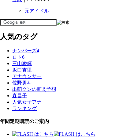
元アイドル
人気のタグ
ナンバーズ4
ロト6
三山凌輝
坂口杏里
アナウンサー
佐野勇斗
出萌クンの萌え予想
森昌子
人気女子アナ
ランキング
年間定期購読のご案内