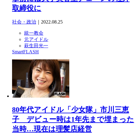
取締役に
社会・政治
｜2022.08.25
統一教会
元アイドル
萩生田光一
SmartFLASH
80年代アイドル「少女隊」市川三恵
子 デビュー時は1年先まで埋まった
当時…現在は理髪店経営