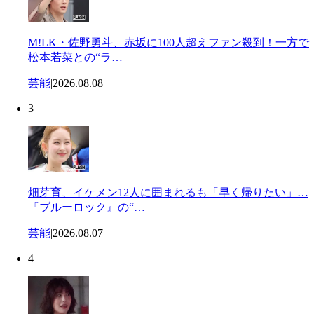
M!LK・佐野勇斗、赤坂に100人超えファン殺到！一方で
松本若菜との“ラ…
芸能
|
2026.08.08
3
畑芽育、イケメン12人に囲まれるも「早く帰りたい」…
『ブルーロック』の“…
芸能
|
2026.08.07
4