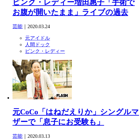
ピンク・レディー増田惠子「手術で
お腹が開いたまま」ライブの過去
芸能
｜2020.03.24
元アイドル
人間ドック
ピンク・レディー
元CoCo「はねだえりか」シングルマ
ザーで「息子にお受験も」
芸能
｜2020.03.13