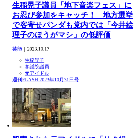
生稲晃子議員「地下音楽フェス」に
お忍び参加をキャッチ！ 地方選挙
で客寄せパンダも党内では「今井絵
理子のほうがマシ」の低評価
芸能
｜2023.10.17
生稲晃子
参議院議員
元アイドル
週刊FLASH 2023年10月31日号