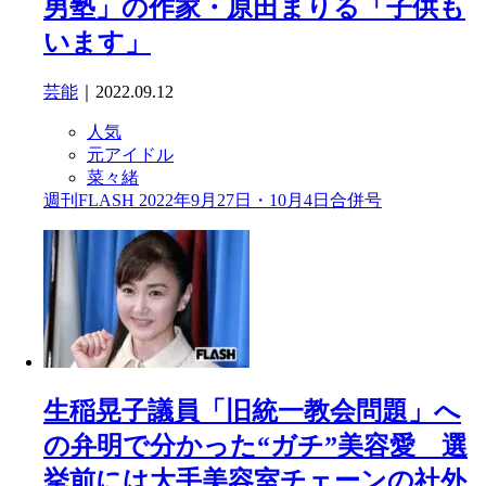
男塾」の作家・原田まりる「子供も
います」
芸能
｜2022.09.12
人気
元アイドル
菜々緒
週刊FLASH 2022年9月27日・10月4日合併号
生稲晃子議員「旧統一教会問題」へ
の弁明で分かった“ガチ”美容愛 選
挙前には大手美容室チェーンの社外