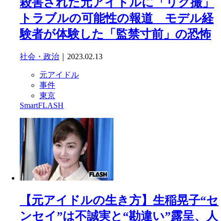
殺害された元アイドルに「リク撮」
トラブルの可能性の報道 モデル経
験者が体験した「監禁寸前」の恐怖
社会・政治
｜2023.02.13
元アイドル
事件
東京
SmartFLASH
【元アイドルの生き方】生稲晃子“セ
ンセイ”は不誠実と“勘違い”露呈、人