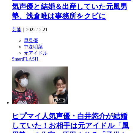
気声優と結婚＆出産していた元風男
塾、浅倉唯は事務所をクビに
芸能
｜2022.12.21
早見優
中森明菜
元アイドル
SmartFLASH
ヒプマイ人気声優・白井悠介が結婚
していた！お相手は元アイドル「風