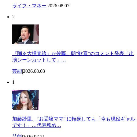
ライフ・マネー
|
2026.08.07
2
『踊る大捜査線』が佐藤二朗“歓喜”のコメント発表「出
演シーンカットして」…
芸能
|
2026.08.03
1
加藤紗里、“お受験ママ” に転身しても「今も現役ギャル
です！」…代表務め…
芸能
|
2026.07.21