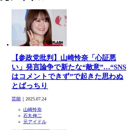
【参政党批判】山崎怜奈「心証悪
い」発言論争で新たな“敵意”…“SNS
はコメントできず”で起きた思わぬ
とばっちり
芸能
｜2025.07.24
山崎怜奈
石丸伸二
元アイドル