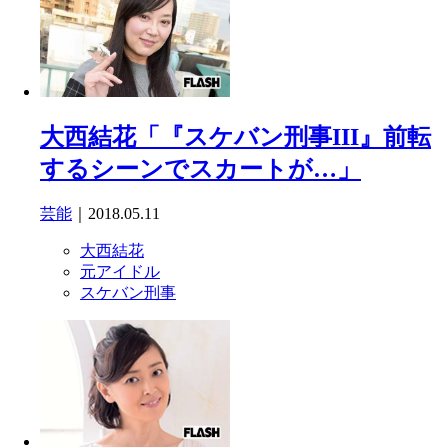
大西結花「『スケバン刑事III』前転
するシーンでスカートが…」
芸能
｜2018.05.11
大西結花
元アイドル
スケバン刑事