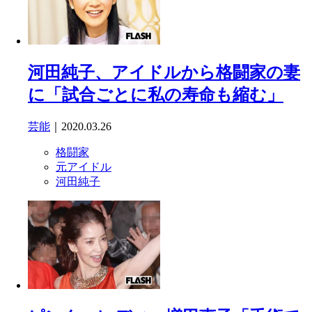
河田純子、アイドルから格闘家の妻
に「試合ごとに私の寿命も縮む」
芸能
｜2020.03.26
格闘家
元アイドル
河田純子