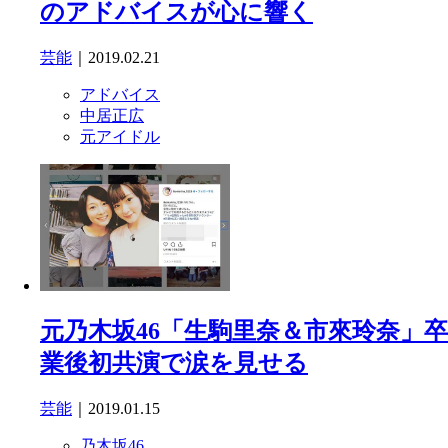
のアドバイスが心に響く
芸能
｜2019.02.21
アドバイス
中居正広
元アイドル
元乃木坂46「生駒里奈＆市來玲奈」卒
業後初共演で涙を見せる
芸能
｜2019.01.15
乃木坂46