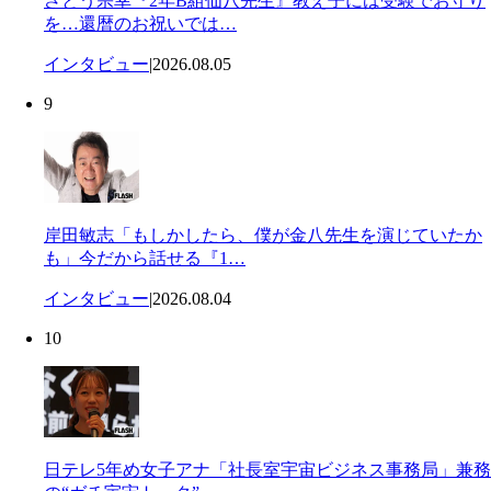
さとう宗幸『2年B組仙八先生』教え子には受験でお守り
を…還暦のお祝いでは…
インタビュー
|
2026.08.05
9
岸田敏志「もしかしたら、僕が金八先生を演じていたか
も」今だから話せる『1…
インタビュー
|
2026.08.04
10
日テレ5年め女子アナ「社長室宇宙ビジネス事務局」兼務