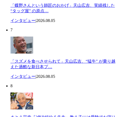
「蝶野さんという師匠のおかげ」天山広吉、実績残した
“タッグ屋” の原点…
インタビュー
|
2026.08.05
7
「スズメを食べさせられて」天山広吉、“猛牛” が乗り越
えた過酷な新日本プ…
インタビュー
|
2026.08.05
8