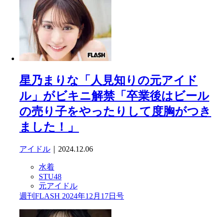
星乃まりな「人見知りの元アイド
ル」がビキニ解禁「卒業後はビール
の売り子をやったりして度胸がつき
ました！」
アイドル
｜2024.12.06
水着
STU48
元アイドル
週刊FLASH 2024年12月17日号