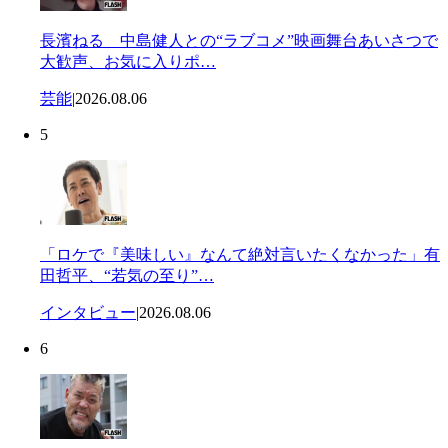
長濱ねる 中島健人との“ラブコメ”映画舞台あいさつで
大歓声、お気に入りポ…
芸能
|
2026.08.06
5
「ロケで『美味しい』なんて絶対言いたくなかった」有
田哲平、“若気の至り”…
インタビュー
|
2026.08.06
6