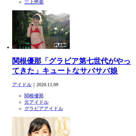
三上悠亜
関根優那「グラビア第七世代がやっ
てきた」キュートなサバサバ娘
アイドル
｜2020.11.09
関根優那
元アイドル
グラビアアイドル