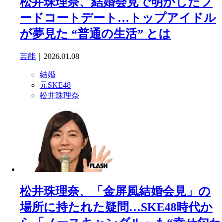
松井珠理奈、結婚会見で明かしたフ
ードコートデート…トップアイドル
が夢見た “普通の生活” とは
芸能
｜2026.01.08
結婚
元SKE48
松井珠理奈
松井珠理奈、「金屏風結婚会見」の
場所に持たれた疑問…SKE48時代か