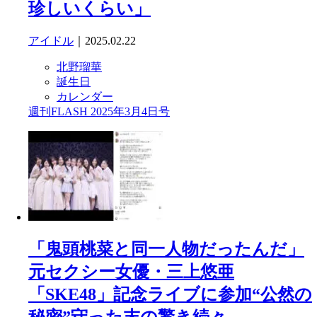
珍しいくらい」
アイドル
｜2025.02.22
北野瑠華
誕生日
カレンダー
週刊FLASH 2025年3月4日号
「鬼頭桃菜と同一人物だったんだ」
元セクシー女優・三上悠亜
「SKE48」記念ライブに参加“公然の
秘密”守った末の驚き続々