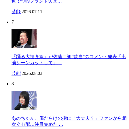
道で“月9ブランド失墜…
芸能
|
2026.07.11
7
『踊る大捜査線』が佐藤二朗“歓喜”のコメント発表「出
演シーンカットして」…
芸能
|
2026.08.03
8
あのちゃん、傷だらけの指に「大丈夫？」ファンから相
次ぐ心配…注目集めた …