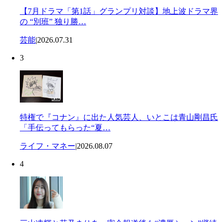
【7月ドラマ「第1話」グランプリ対談】地上波ドラマ界
の “別班” 独り勝…
芸能
|
2026.07.31
3
特権で『コナン』に出た人気芸人、いとこは青山剛昌氏
「手伝ってもらった“夏…
ライフ・マネー
|
2026.08.07
4