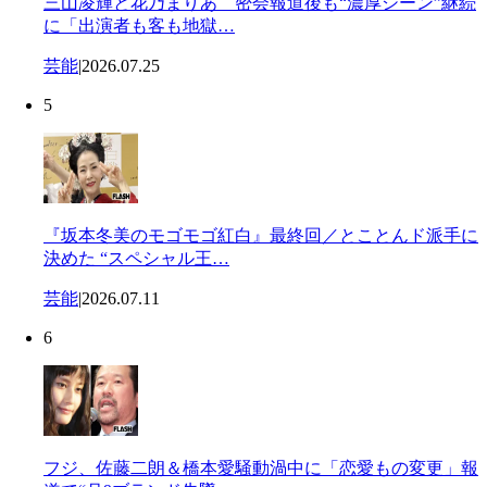
三山凌輝と花乃まりあ 密会報道後も“濃厚シーン”継続
に「出演者も客も地獄…
芸能
|
2026.07.25
5
『坂本冬美のモゴモゴ紅白』最終回／とことんド派手に
決めた “スペシャル王…
芸能
|
2026.07.11
6
フジ、佐藤二朗＆橋本愛騒動渦中に「恋愛もの変更」報