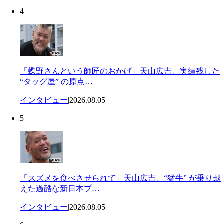
4
「蝶野さんという師匠のおかげ」天山広吉、実績残した
“タッグ屋” の原点…
インタビュー
|
2026.08.05
5
「スズメを食べさせられて」天山広吉、“猛牛” が乗り越
えた過酷な新日本プ…
インタビュー
|
2026.08.05