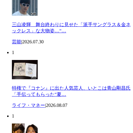
三山凌輝 舞台終わりに見せた「派手サングラス＆金ネ
ックレス」な大物姿…“…
芸能
|
2026.07.30
1
特権で『コナン』に出た人気芸人、いとこは青山剛昌氏
「手伝ってもらった“夏…
ライフ・マネー
|
2026.08.07
1