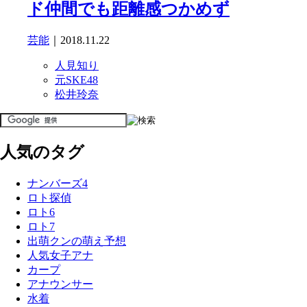
ド仲間でも距離感つかめず
芸能
｜2018.11.22
人見知り
元SKE48
松井玲奈
人気のタグ
ナンバーズ4
ロト探偵
ロト6
ロト7
出萌クンの萌え予想
人気女子アナ
カープ
アナウンサー
水着