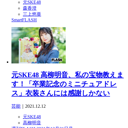
元SKE48
森香澄
三上悠亜
SmartFLASH
元SKE48 高柳明音、私の宝物教えま
す！「卒業記念のミニチュアドレ
ス」衣装さんには感謝しかない
芸能
｜2021.12.12
元SKE48
高柳明音