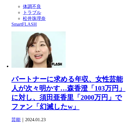
体調不良
トラブル
松井珠理奈
SmartFLASH
パートナーに求める年収、女性芸能
人が次々明かす…森香澄「103万円」
に対し、須田亜香里「2000万円」で
ファン「幻滅したw」
芸能
｜2024.01.23