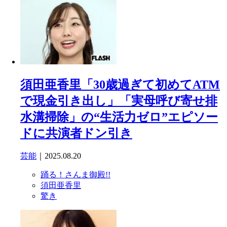
須田亜香里「30歳過ぎて初めてATM
で現金引き出し」「実母呼び寄せ排
水溝掃除」の“生活力ゼロ”エピソー
ドに共演者ドン引き
芸能
｜2025.08.20
踊る！さんま御殿!!
須田亜香里
驚き