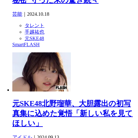
芸能
｜2024.10.18
タレント
手越祐也
元SKE48
SmartFLASH
元SKE48北野瑠華、大胆露出の初写
真集に込めた覚悟「新しい私を見て
ほしい」
アイドル
｜2024.09.13