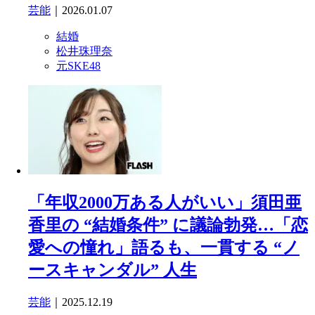
芸能
｜2026.01.07
結婚
松井珠理奈
元SKE48
「年収2000万ある人がいい」須田亜
香里の “結婚条件” に議論勃発…「恋
愛への憧れ」語るも、一貫する “ノ
ースキャンダル” 人生
芸能
｜2025.12.19