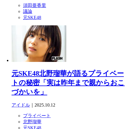
須田亜香里
議論
元SKE48
元SKE48北野瑠華が語るプライベー
トの秘密「実は昨年まで親からおこ
づかいを」
アイドル
｜2025.10.12
プライベート
北野瑠華
元SKE48