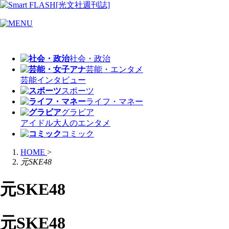
社会・政治
芸能・エンタメ
芸能
インタビュー
スポーツ
ライフ・マネー
グラビア
アイドル
大人のエンタメ
コミック
HOME
>
元SKE48
元SKE48
元SKE48