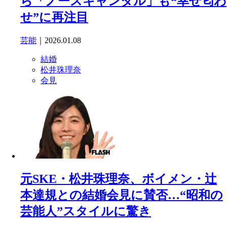
ら「ノースキャンダル」も“幸せ匂わ
せ”に再注目
芸能
｜2026.01.08
結婚
松井珠理奈
会見
元SKE・松井珠理奈、ボイメン・辻
本達規との結婚会見に賛否…“昭和の
芸能人”スタイルに驚き