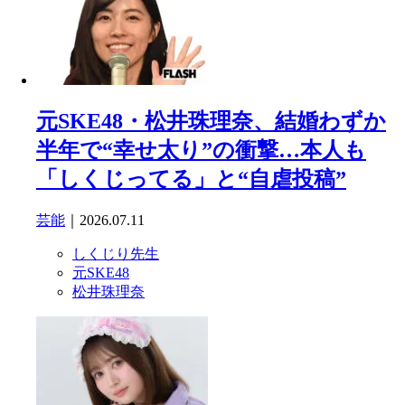
元SKE48・松井珠理奈、結婚わずか
半年で“幸せ太り”の衝撃…本人も
「しくじってる」と“自虐投稿”
芸能
｜2026.07.11
しくじり先生
元SKE48
松井珠理奈