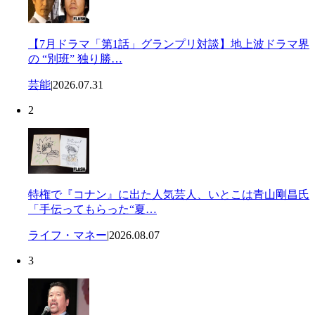
【7月ドラマ「第1話」グランプリ対談】地上波ドラマ界
の “別班” 独り勝…
芸能
|
2026.07.31
2
特権で『コナン』に出た人気芸人、いとこは青山剛昌氏
「手伝ってもらった“夏…
ライフ・マネー
|
2026.08.07
3