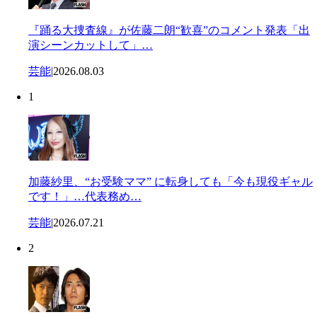
『踊る大捜査線』が佐藤二朗“歓喜”のコメント発表「出
演シーンカットして」…
芸能
|
2026.08.03
1
加藤紗里、“お受験ママ” に転身しても「今も現役ギャル
です！」…代表務め…
芸能
|
2026.07.21
2