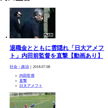
退職金とともに雲隠れ「日大アメフ
ト」内田前監督を直撃【動画あり】
社会・政治
｜2018.07.08
内田監督
直撃
日大アメフト