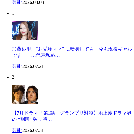
芸能
|
2026.08.03
1
加藤紗里、“お受験ママ” に転身しても「今も現役ギャル
です！」…代表務め…
芸能
|
2026.07.21
2
【7月ドラマ「第1話」グランプリ対談】地上波ドラマ界
の “別班” 独り勝…
芸能
|
2026.07.31