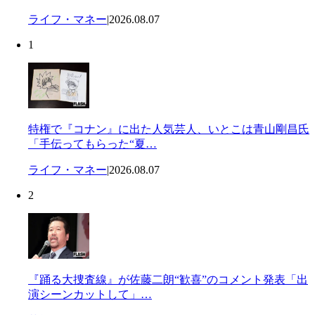
ライフ・マネー
|
2026.08.07
1
特権で『コナン』に出た人気芸人、いとこは青山剛昌氏
「手伝ってもらった“夏…
ライフ・マネー
|
2026.08.07
2
『踊る大捜査線』が佐藤二朗“歓喜”のコメント発表「出
演シーンカットして」…