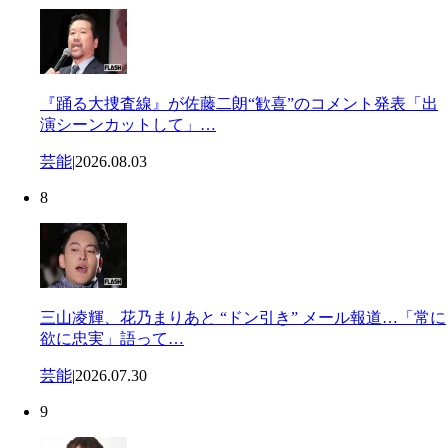
『踊る大捜査線』が佐藤二朗“歓喜”のコメント発表「出
演シーンカットして」…
芸能
|
2026.08.03
8
三山凌輝、花乃まりあと “ドン引き” メール報道…「常に
欲に忠実」語って…
芸能
|
2026.07.30
9