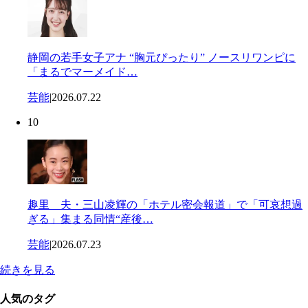
静岡の若手女子アナ “胸元ぴったり” ノースリワンピに
「まるでマーメイド…
芸能
|
2026.07.22
10
趣里 夫・三山凌輝の「ホテル密会報道」で「可哀想過
ぎる」集まる同情“産後…
芸能
|
2026.07.23
続きを見る
人気のタグ