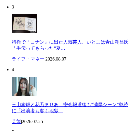
3
特権で『コナン』に出た人気芸人、いとこは青山剛昌氏
「手伝ってもらった“夏…
ライフ・マネー
|
2026.08.07
4
三山凌輝と花乃まりあ 密会報道後も“濃厚シーン”継続
に「出演者も客も地獄…
芸能
|
2026.07.25