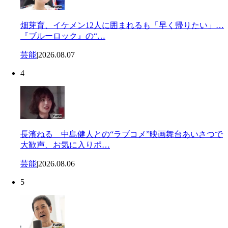
畑芽育、イケメン12人に囲まれるも「早く帰りたい」…
『ブルーロック』の“…
芸能
|
2026.08.07
4
長濱ねる 中島健人との“ラブコメ”映画舞台あいさつで
大歓声、お気に入りポ…
芸能
|
2026.08.06
5