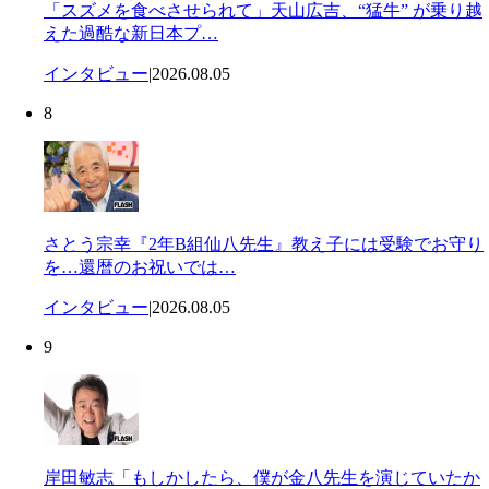
「スズメを食べさせられて」天山広吉、“猛牛” が乗り越
えた過酷な新日本プ…
インタビュー
|
2026.08.05
8
さとう宗幸『2年B組仙八先生』教え子には受験でお守り
を…還暦のお祝いでは…
インタビュー
|
2026.08.05
9
岸田敏志「もしかしたら、僕が金八先生を演じていたか