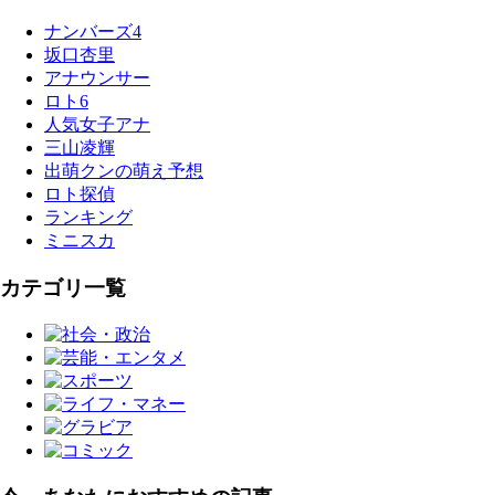
ナンバーズ4
坂口杏里
アナウンサー
ロト6
人気女子アナ
三山凌輝
出萌クンの萌え予想
ロト探偵
ランキング
ミニスカ
カテゴリ一覧