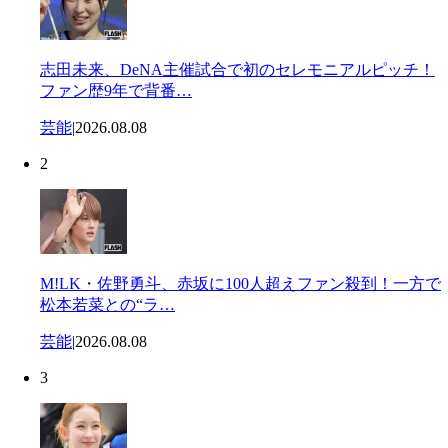
志田未来、DeNA主催試合で初のセレモニアルピッチ！
ファン歴9年で背番…
芸能
|
2026.08.08
2
M!LK・佐野勇斗、赤坂に100人超えファン殺到！一方で
松本若菜との“ラ…
芸能
|
2026.08.08
3