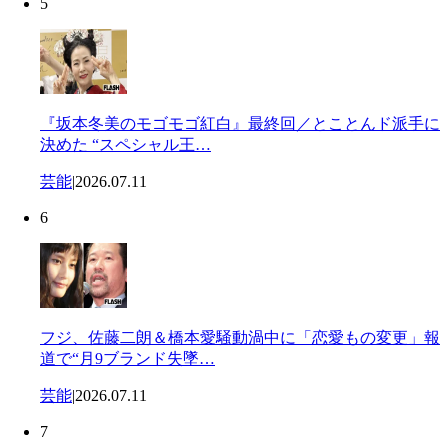
5
『坂本冬美のモゴモゴ紅白』最終回／とことんド派手に
決めた “スペシャル王…
芸能
|
2026.07.11
6
フジ、佐藤二朗＆橋本愛騒動渦中に「恋愛もの変更」報
道で“月9ブランド失墜…
芸能
|
2026.07.11
7