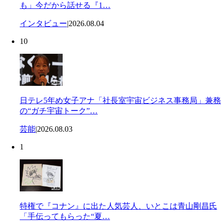
も」今だから話せる『1…
インタビュー
|
2026.08.04
10
日テレ5年め女子アナ「社長室宇宙ビジネス事務局」兼務
の“ガチ宇宙トーク”…
芸能
|
2026.08.03
1
特権で『コナン』に出た人気芸人、いとこは青山剛昌氏
「手伝ってもらった“夏…