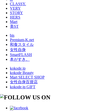
CLASSY.
VERY
STORY
HERS
Mart
美ST
bis
Premium-K.net
和食スタイル
女性自身
SmartFLASH
本がすき。
kokode.jp
kokode Beauty
Mart SELECT SHOP
女性自身百貨店
kokode.jp GIFT