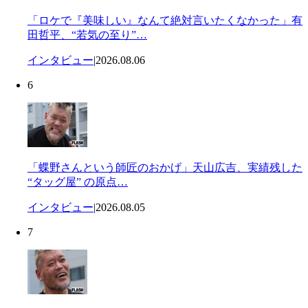
「ロケで『美味しい』なんて絶対言いたくなかった」有
田哲平、“若気の至り”…
インタビュー
|
2026.08.06
6
「蝶野さんという師匠のおかげ」天山広吉、実績残した
“タッグ屋” の原点…
インタビュー
|
2026.08.05
7