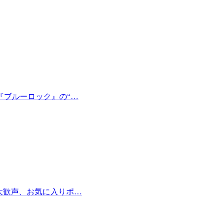
『ブルーロック』の“…
大歓声、お気に入りポ…