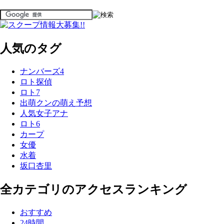
人気のタグ
ナンバーズ4
ロト探偵
ロト7
出萌クンの萌え予想
人気女子アナ
ロト6
カープ
女優
水着
坂口杏里
全カテゴリのアクセスランキング
おすすめ
24時間