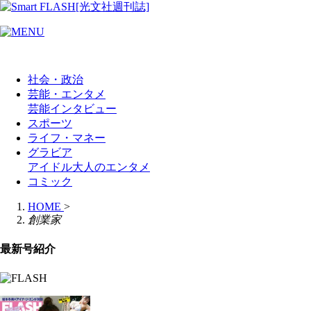
社会・政治
芸能・エンタメ
芸能
インタビュー
スポーツ
ライフ・マネー
グラビア
アイドル
大人のエンタメ
コミック
HOME
>
創業家
最新号紹介