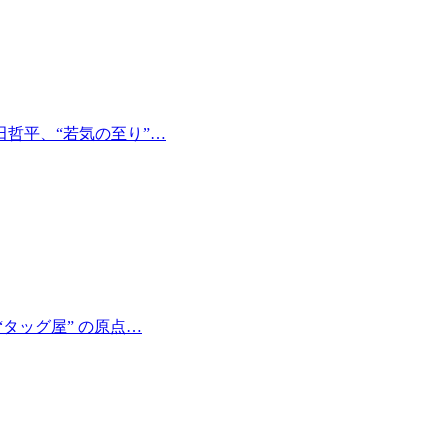
哲平、“若気の至り”…
タッグ屋” の原点…