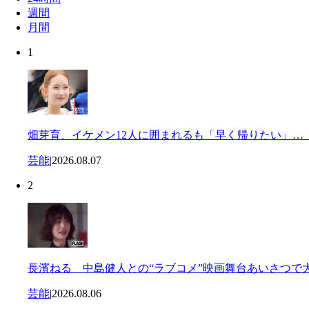
週間
月間
1
畑芽育、イケメン12人に囲まれるも「早く帰りたい」…
芸能
|
2026.08.07
2
長濱ねる 中島健人との“ラブコメ”映画舞台あいさつで
芸能
|
2026.08.06