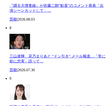
『踊る大捜査線』が佐藤二朗“歓喜”のコメント発表「出
演シーンカットして」…
芸能
|
2026.08.03
8
三山凌輝、花乃まりあと “ドン引き” メール報道…「常に
欲に忠実」語って…
芸能
|
2026.07.30
9