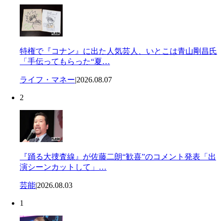
特権で『コナン』に出た人気芸人、いとこは青山剛昌氏
「手伝ってもらった“夏…
ライフ・マネー
|
2026.08.07
2
『踊る大捜査線』が佐藤二朗“歓喜”のコメント発表「出
演シーンカットして」…
芸能
|
2026.08.03
1