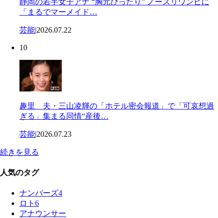
静岡の若手女子アナ “胸元ぴったり” ノースリワンピに
「まるでマーメイド…
芸能
|
2026.07.22
10
趣里 夫・三山凌輝の「ホテル密会報道」で「可哀想過
ぎる」集まる同情“産後…
芸能
|
2026.07.23
続きを見る
人気のタグ
ナンバーズ4
ロト6
アナウンサー