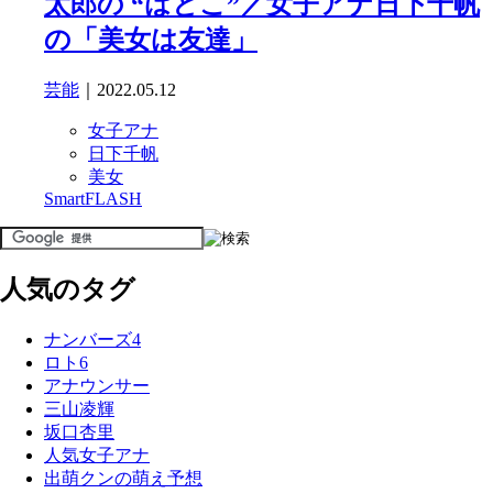
太郎の “はとこ”／女子アナ日下千帆
の「美女は友達」
芸能
｜2022.05.12
女子アナ
日下千帆
美女
SmartFLASH
人気のタグ
ナンバーズ4
ロト6
アナウンサー
三山凌輝
坂口杏里
人気女子アナ
出萌クンの萌え予想