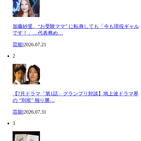
加藤紗里、“お受験ママ” に転身しても「今も現役ギャル
です！」…代表務め…
芸能
|
2026.07.21
2
【7月ドラマ「第1話」グランプリ対談】地上波ドラマ界
の “別班” 独り勝…
芸能
|
2026.07.31
3