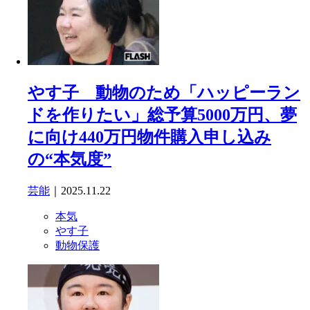
やす子 動物のため「ハッピーラン
ドを作りたい」総予算5000万円、夢
に向け440万円物件購入申し込み
の“本気度”
芸能
｜2025.11.22
本気
やす子
動物保護