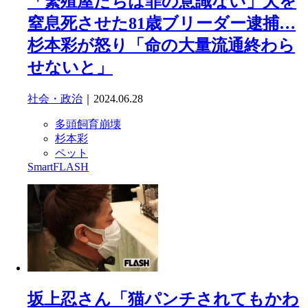
「繁殖屋たちは罪の意識ない」犬を
窒息死させた81歳ブリーダー逮捕…
杉本彩が怒り「命の大量流通終わら
せないと」
社会・政治
｜2024.06.28
多頭飼育崩壊
杉本彩
ペット
SmartFLASH
坂上忍さん「猫パンチされてもかわ