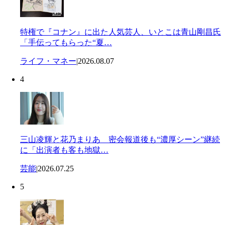
特権で『コナン』に出た人気芸人、いとこは青山剛昌氏
「手伝ってもらった“夏…
ライフ・マネー
|
2026.08.07
4
三山凌輝と花乃まりあ 密会報道後も“濃厚シーン”継続
に「出演者も客も地獄…
芸能
|
2026.07.25
5