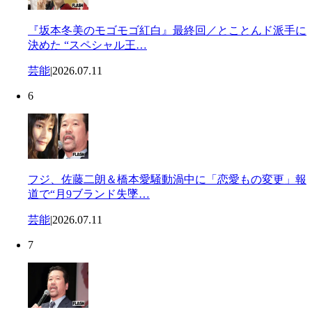
『坂本冬美のモゴモゴ紅白』最終回／とことんド派手に
決めた “スペシャル王…
芸能
|
2026.07.11
6
フジ、佐藤二朗＆橋本愛騒動渦中に「恋愛もの変更」報
道で“月9ブランド失墜…
芸能
|
2026.07.11
7