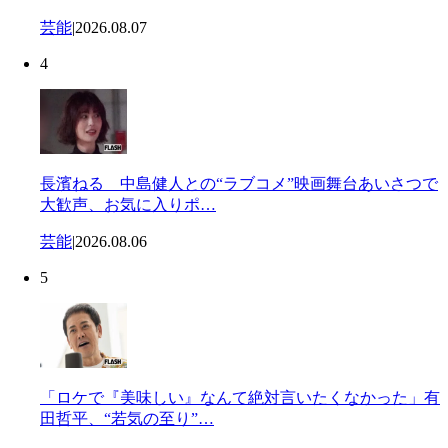
芸能
|
2026.08.07
4
長濱ねる 中島健人との“ラブコメ”映画舞台あいさつで
大歓声、お気に入りポ…
芸能
|
2026.08.06
5
「ロケで『美味しい』なんて絶対言いたくなかった」有
田哲平、“若気の至り”…