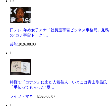
10
日テレ5年め女子アナ「社長室宇宙ビジネス事務局」兼務
の“ガチ宇宙トーク”…
芸能
|
2026.08.03
1
特権で『コナン』に出た人気芸人、いとこは青山剛昌氏
「手伝ってもらった“夏…
ライフ・マネー
|
2026.08.07
1