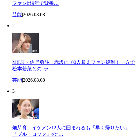
ファン歴9年で背番…
芸能
|
2026.08.08
2
M!LK・佐野勇斗、赤坂に100人超えファン殺到！一方で
松本若菜との“ラ…
芸能
|
2026.08.08
3
畑芽育、イケメン12人に囲まれるも「早く帰りたい」…
『ブルーロック』の“…