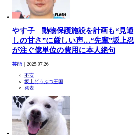
やす子 動物保護施設を計画も“見通
しの甘さ”に厳しい声…“先輩”坂上忍
が注ぐ億単位の費用に本人絶句
芸能
｜2025.07.26
不安
坂上どうぶつ王国
発表