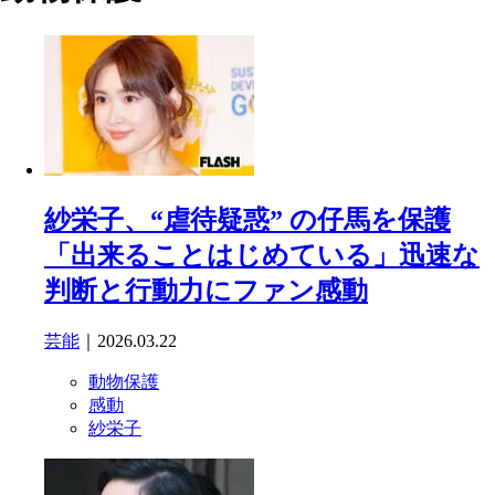
紗栄子、“虐待疑惑” の仔馬を保護
「出来ることはじめている」迅速な
判断と行動力にファン感動
芸能
｜2026.03.22
動物保護
感動
紗栄子