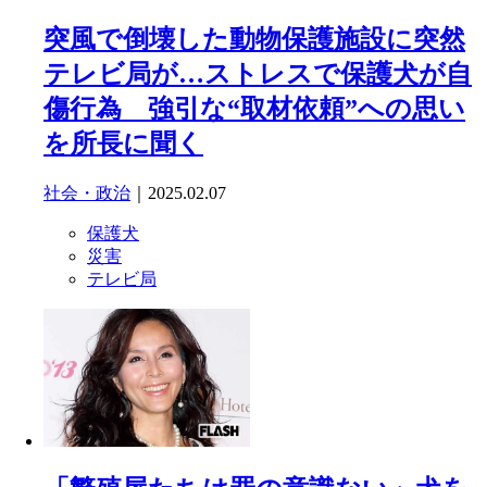
突風で倒壊した動物保護施設に突然
テレビ局が…ストレスで保護犬が自
傷行為 強引な“取材依頼”への思い
を所長に聞く
社会・政治
｜2025.02.07
保護犬
災害
テレビ局