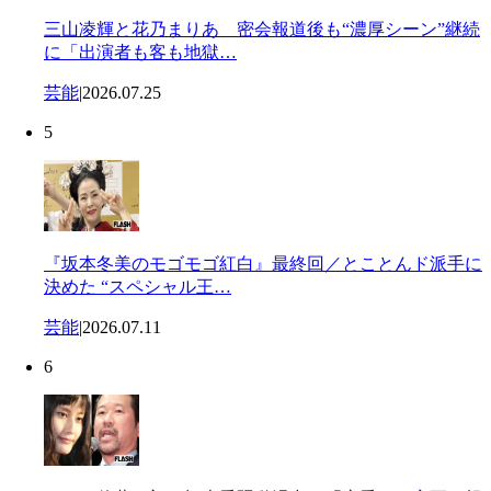
三山凌輝と花乃まりあ 密会報道後も“濃厚シーン”継続
に「出演者も客も地獄…
芸能
|
2026.07.25
5
『坂本冬美のモゴモゴ紅白』最終回／とことんド派手に
決めた “スペシャル王…
芸能
|
2026.07.11
6