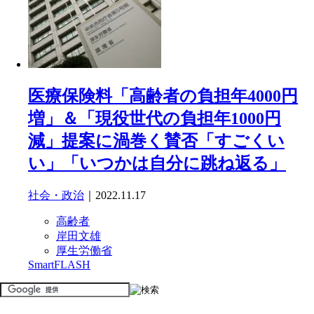
医療保険料「高齢者の負担年4000円
増」＆「現役世代の負担年1000円
減」提案に渦巻く賛否「すごくい
い」「いつかは自分に跳ね返る」
社会・政治
｜2022.11.17
高齢者
岸田文雄
厚生労働省
SmartFLASH