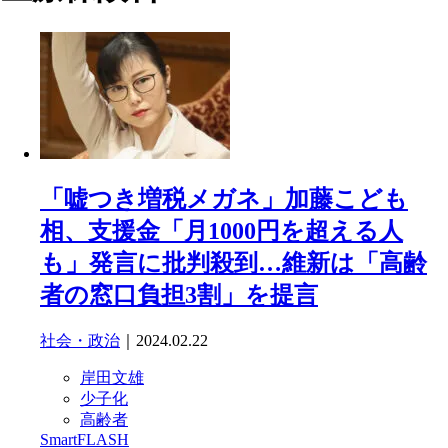
「嘘つき増税メガネ」加藤こども
相、支援金「月1000円を超える人
も」発言に批判殺到…維新は「高齢
者の窓口負担3割」を提言
社会・政治
｜2024.02.22
岸田文雄
少子化
高齢者
SmartFLASH