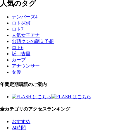
人気のタグ
ナンバーズ4
ロト探偵
ロト7
人気女子アナ
出萌クンの萌え予想
ロト6
坂口杏里
カープ
アナウンサー
女優
年間定期購読のご案内
全カテゴリのアクセスランキング
おすすめ
24時間