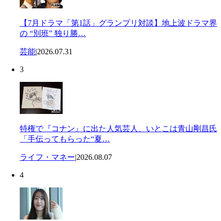
【7月ドラマ「第1話」グランプリ対談】地上波ドラマ界
の “別班” 独り勝…
芸能
|
2026.07.31
3
特権で『コナン』に出た人気芸人、いとこは青山剛昌氏
「手伝ってもらった“夏…
ライフ・マネー
|
2026.08.07
4