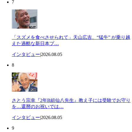
7
「スズメを食べさせられて」天山広吉、“猛牛” が乗り越
えた過酷な新日本プ…
インタビュー
|
2026.08.05
8
さとう宗幸『2年B組仙八先生』教え子には受験でお守り
を…還暦のお祝いでは…
インタビュー
|
2026.08.05
9