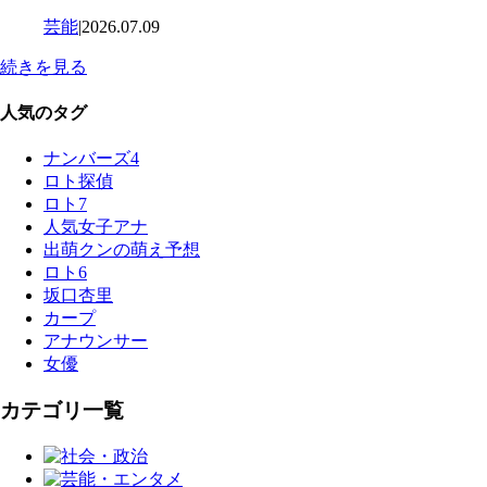
芸能
|
2026.07.09
続きを見る
人気のタグ
ナンバーズ4
ロト探偵
ロト7
人気女子アナ
出萌クンの萌え予想
ロト6
坂口杏里
カープ
アナウンサー
女優
カテゴリ一覧