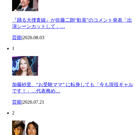
『踊る大捜査線』が佐藤二朗“歓喜”のコメント発表「出
演シーンカットして」…
芸能
|
2026.08.03
1
加藤紗里、“お受験ママ” に転身しても「今も現役ギャル
です！」…代表務め…
芸能
|
2026.07.21
2