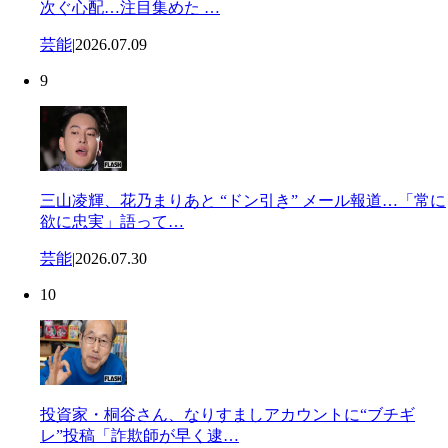
次ぐ心配…注目集めた …
芸能
|
2026.07.09
9
三山凌輝、花乃まりあと “ドン引き” メール報道…「常に
欲に忠実」語って…
芸能
|
2026.07.30
10
投資家・桐谷さん、なりすましアカウントに“ブチギ
レ”投稿「詐欺師が早く逮…