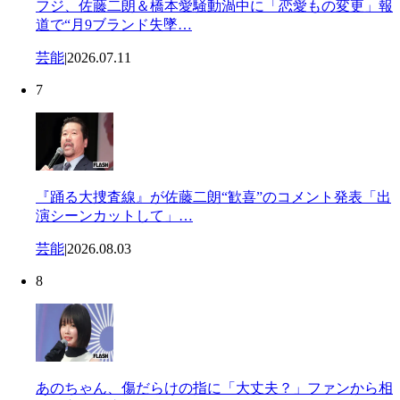
フジ、佐藤二朗＆橋本愛騒動渦中に「恋愛もの変更」報
道で“月9ブランド失墜…
芸能
|
2026.07.11
7
『踊る大捜査線』が佐藤二朗“歓喜”のコメント発表「出
演シーンカットして」…
芸能
|
2026.08.03
8
あのちゃん、傷だらけの指に「大丈夫？」ファンから相