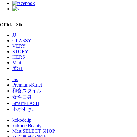
Official Site
JJ
CLASSY.
VERY
STORY
HERS
Mart
美ST
bis
Premium-K.net
和食スタイル
女性自身
SmartFLASH
本がすき。
kokode.jp
kokode Beauty
Mart SELECT SHOP
女性自身百貨店