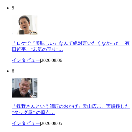
5
「ロケで『美味しい』なんて絶対言いたくなかった」有
田哲平、“若気の至り”…
インタビュー
|
2026.08.06
6
「蝶野さんという師匠のおかげ」天山広吉、実績残した
“タッグ屋” の原点…
インタビュー
|
2026.08.05