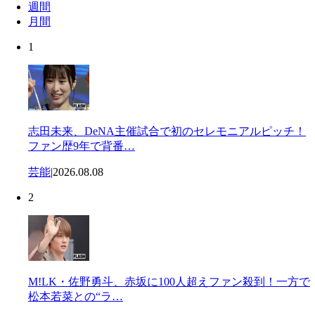
週間
月間
1
志田未来、DeNA主催試合で初のセレモニアルピッチ！
ファン歴9年で背番…
芸能
|
2026.08.08
2
M!LK・佐野勇斗、赤坂に100人超えファン殺到！一方で
松本若菜との“ラ…