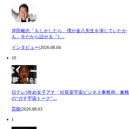
岸田敏志「もしかしたら、僕が金八先生を演じていたか
も」今だから話せる『1…
インタビュー
|
2026.08.04
10
日テレ5年め女子アナ「社長室宇宙ビジネス事務局」兼務
の“ガチ宇宙トーク”…
芸能
|
2026.08.03
1