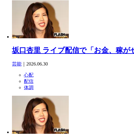
坂口杏里 ライブ配信で「お金、稼がせ
芸能
｜2026.06.30
心配
配信
体調