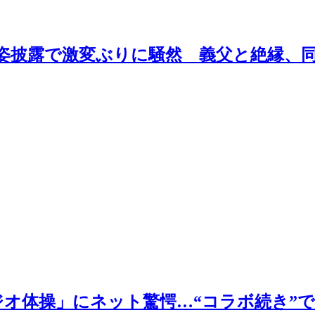
し”姿披露で激変ぶりに騒然 義父と絶縁
ラジオ体操」にネット驚愕…“コラボ続き”