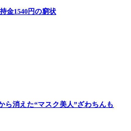
金1540円の窮状
から消えた“マスク美人”ざわちんも