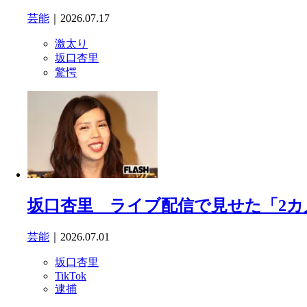
芸能
｜2026.07.17
激太り
坂口杏里
驚愕
坂口杏里 ライブ配信で見せた「2カ
芸能
｜2026.07.01
坂口杏里
TikTok
逮捕