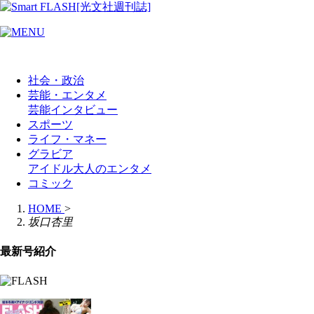
社会・政治
芸能・エンタメ
芸能
インタビュー
スポーツ
ライフ・マネー
グラビア
アイドル
大人のエンタメ
コミック
HOME
>
坂口杏里
最新号紹介