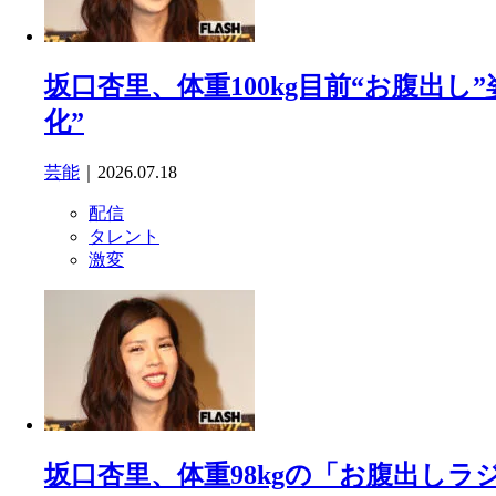
坂口杏里、体重100kg目前“お腹出
化”
芸能
｜2026.07.18
配信
タレント
激変
坂口杏里、体重98kgの「お腹出し