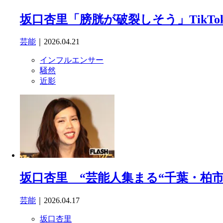
坂口杏里「膀胱が破裂しそう」TikT
芸能
｜2026.04.21
インフルエンサー
騒然
近影
坂口杏里 “芸能人集まる“千葉・柏
芸能
｜2026.04.17
坂口杏里