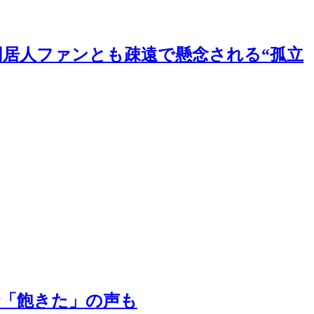
、同居人ファンとも疎遠で懸念される“孤立
で「飽きた」の声も