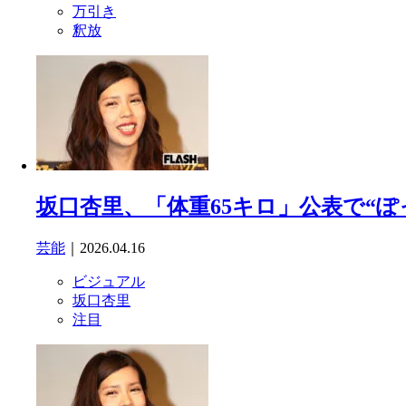
万引き
釈放
坂口杏里、「体重65キロ」公表で“
芸能
｜2026.04.16
ビジュアル
坂口杏里
注目