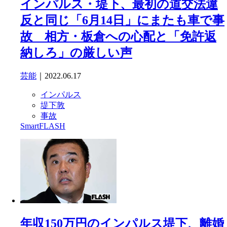
インパルス・堤下、最初の道交法違
反と同じ「6月14日」にまたも車で事
故 相方・板倉への心配と「免許返
納しろ」の厳しい声
芸能
｜2022.06.17
インパルス
堤下敦
事故
SmartFLASH
年収150万円のインパルス堤下、離婚