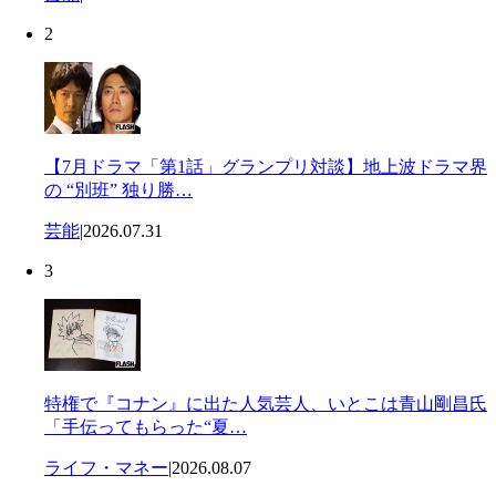
2
【7月ドラマ「第1話」グランプリ対談】地上波ドラマ界
の “別班” 独り勝…
芸能
|
2026.07.31
3
特権で『コナン』に出た人気芸人、いとこは青山剛昌氏
「手伝ってもらった“夏…
ライフ・マネー
|
2026.08.07