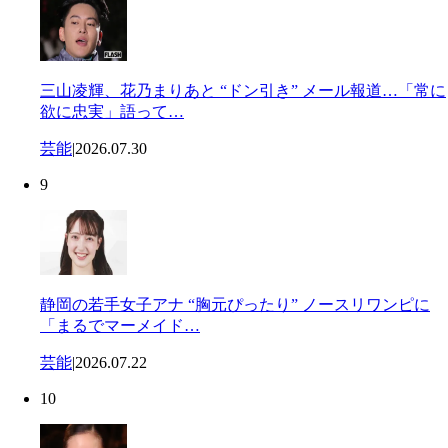
三山凌輝、花乃まりあと “ドン引き” メール報道…「常に
欲に忠実」語って…
芸能
|
2026.07.30
9
静岡の若手女子アナ “胸元ぴったり” ノースリワンピに
「まるでマーメイド…
芸能
|
2026.07.22
10