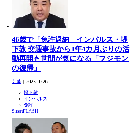
46歳で「免許返納」インパルス・堤
下敦 交通事故から1年4カ月ぶりの活
動再開も世間が気になる「フジモン
の復帰」
芸能
｜2023.10.26
堤下敦
インパルス
免許
SmartFLASH