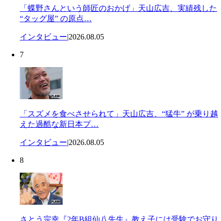
「蝶野さんという師匠のおかげ」天山広吉、実績残した
“タッグ屋” の原点…
インタビュー
|
2026.08.05
7
「スズメを食べさせられて」天山広吉、“猛牛” が乗り越
えた過酷な新日本プ…
インタビュー
|
2026.08.05
8
さとう宗幸『2年B組仙八先生』教え子には受験でお守り