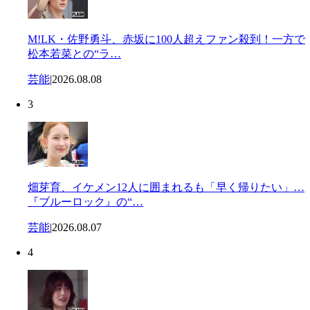
M!LK・佐野勇斗、赤坂に100人超えファン殺到！一方で
松本若菜との“ラ…
芸能
|
2026.08.08
3
畑芽育、イケメン12人に囲まれるも「早く帰りたい」…
『ブルーロック』の“…
芸能
|
2026.08.07
4