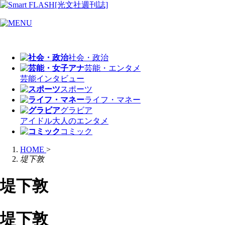
社会・政治
芸能・エンタメ
芸能
インタビュー
スポーツ
ライフ・マネー
グラビア
アイドル
大人のエンタメ
コミック
HOME
>
堤下敦
堤下敦
堤下敦