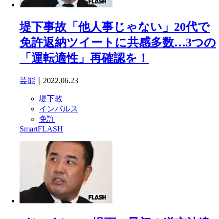
堤下事故「他人事じゃない」20代で
免許返納ツイートに共感多数…3つの
「運転適性」再確認を！
芸能
｜2022.06.23
堤下敦
インパルス
免許
SmartFLASH