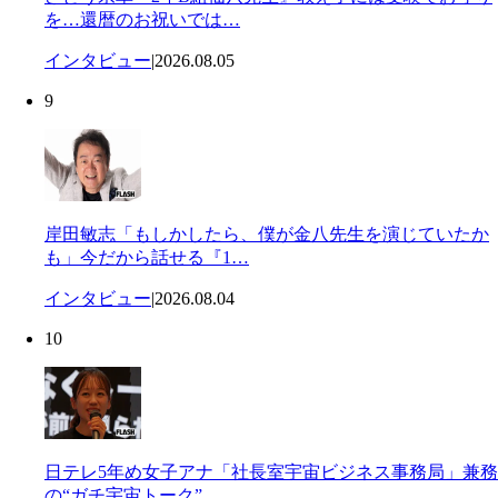
を…還暦のお祝いでは…
インタビュー
|
2026.08.05
9
岸田敏志「もしかしたら、僕が金八先生を演じていたか
も」今だから話せる『1…
インタビュー
|
2026.08.04
10
日テレ5年め女子アナ「社長室宇宙ビジネス事務局」兼務
の“ガチ宇宙トーク”…