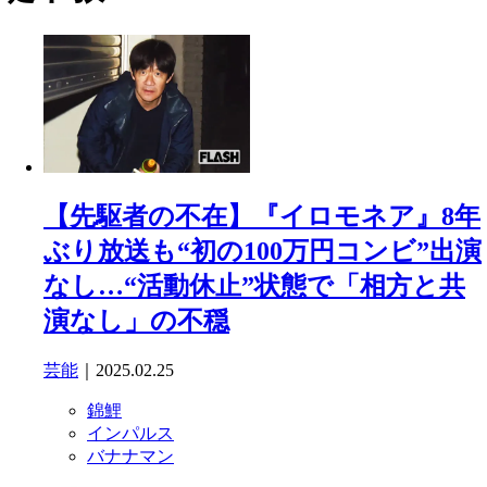
【先駆者の不在】『イロモネア』8年
ぶり放送も“初の100万円コンビ”出演
なし…“活動休止”状態で「相方と共
演なし」の不穏
芸能
｜2025.02.25
錦鯉
インパルス
バナナマン