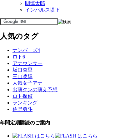
間慎太郎
インパルス堤下
人気のタグ
ナンバーズ4
ロト6
アナウンサー
坂口杏里
三山凌輝
人気女子アナ
出萌クンの萌え予想
ロト探偵
ランキング
佐野勇斗
年間定期購読のご案内