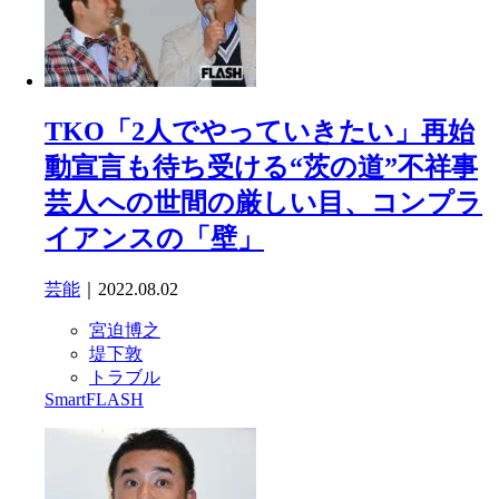
TKO「2人でやっていきたい」再始
動宣言も待ち受ける“茨の道”不祥事
芸人への世間の厳しい目、コンプラ
イアンスの「壁」
芸能
｜2022.08.02
宮迫博之
堤下敦
トラブル
SmartFLASH