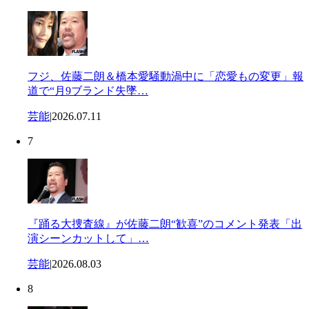
フジ、佐藤二朗＆橋本愛騒動渦中に「恋愛もの変更」報
道で“月9ブランド失墜…
芸能
|
2026.07.11
7
『踊る大捜査線』が佐藤二朗“歓喜”のコメント発表「出
演シーンカットして」…
芸能
|
2026.08.03
8