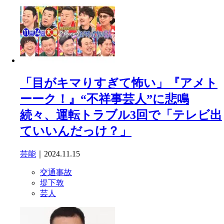
「目がキマりすぎて怖い」『アメト
ーーク！』“不祥事芸人”に悲鳴
続々、運転トラブル3回で「テレビ出
ていいんだっけ？」
芸能
｜2024.11.15
交通事故
堤下敦
芸人