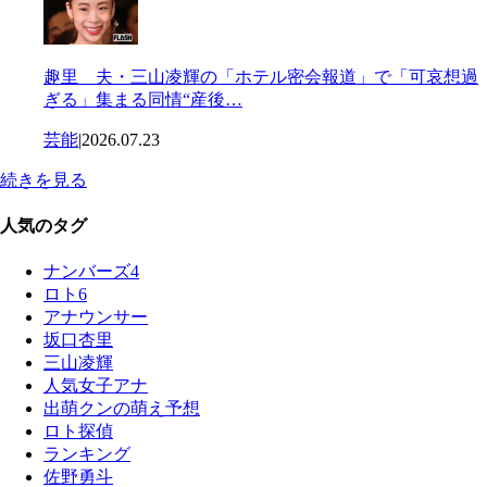
趣里 夫・三山凌輝の「ホテル密会報道」で「可哀想過
ぎる」集まる同情“産後…
芸能
|
2026.07.23
続きを見る
人気のタグ
ナンバーズ4
ロト6
アナウンサー
坂口杏里
三山凌輝
人気女子アナ
出萌クンの萌え予想
ロト探偵
ランキング
佐野勇斗