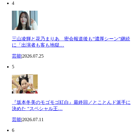
4
三山凌輝と花乃まりあ 密会報道後も“濃厚シーン”継続
に「出演者も客も地獄…
芸能
|
2026.07.25
5
『坂本冬美のモゴモゴ紅白』最終回／とことんド派手に
決めた “スペシャル王…
芸能
|
2026.07.11
6