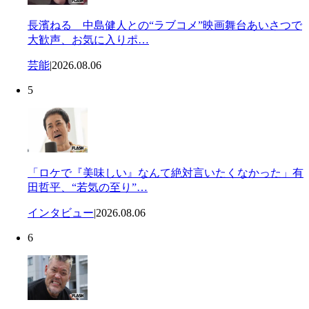
長濱ねる 中島健人との“ラブコメ”映画舞台あいさつで
大歓声、お気に入りポ…
芸能
|
2026.08.06
5
「ロケで『美味しい』なんて絶対言いたくなかった」有
田哲平、“若気の至り”…
インタビュー
|
2026.08.06
6