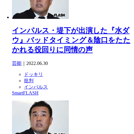
インパルス・堤下が出演した『水ダ
ウ』バッドタイミング＆陰口をたた
かれる役回りに同情の声
芸能
｜2022.06.30
ドッキリ
批判
インパルス
SmartFLASH