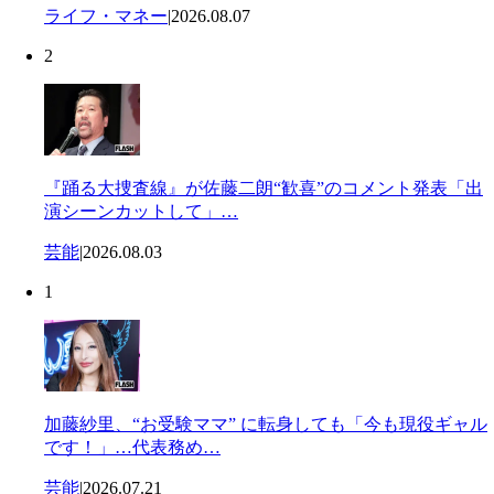
ライフ・マネー
|
2026.08.07
2
『踊る大捜査線』が佐藤二朗“歓喜”のコメント発表「出
演シーンカットして」…
芸能
|
2026.08.03
1
加藤紗里、“お受験ママ” に転身しても「今も現役ギャル
です！」…代表務め…
芸能
|
2026.07.21