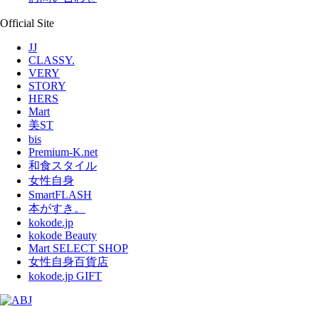
Official Site
JJ
CLASSY.
VERY
STORY
HERS
Mart
美ST
bis
Premium-K.net
和食スタイル
女性自身
SmartFLASH
本がすき。
kokode.jp
kokode Beauty
Mart SELECT SHOP
女性自身百貨店
kokode.jp GIFT