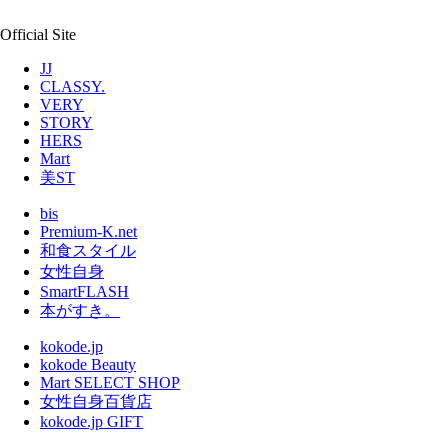
Official Site
JJ
CLASSY.
VERY
STORY
HERS
Mart
美ST
bis
Premium-K.net
和食スタイル
女性自身
SmartFLASH
本がすき。
kokode.jp
kokode Beauty
Mart SELECT SHOP
女性自身百貨店
kokode.jp GIFT