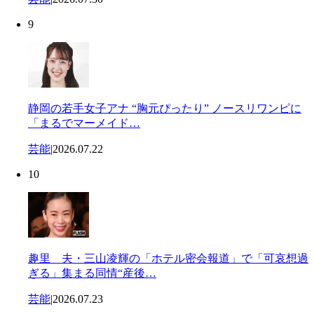
9
静岡の若手女子アナ “胸元ぴったり” ノースリワンピに
「まるでマーメイド…
芸能
|
2026.07.22
10
趣里 夫・三山凌輝の「ホテル密会報道」で「可哀想過
ぎる」集まる同情“産後…
芸能
|
2026.07.23