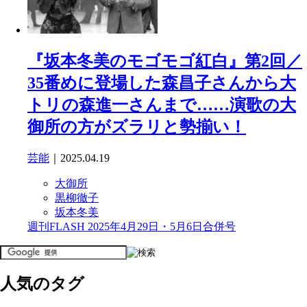
『坂本冬美のモゴモゴ紅白』第2回／
35番めに登場した森昌子さんから大
トリの森進一さんまで……演歌の大
御所の方がズラリと勢揃い！
芸能
｜2025.04.19
大御所
黒柳徹子
坂本冬美
週刊FLASH 2025年4月29日・5月6日合併号
人気のタグ