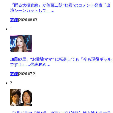
『踊る大捜査線』が佐藤二朗“歓喜”のコメント発表「出
演シーンカットして」…
芸能
|
2026.08.03
1
加藤紗里、“お受験ママ” に転身しても「今も現役ギャル
です！」…代表務め…
芸能
|
2026.07.21
2