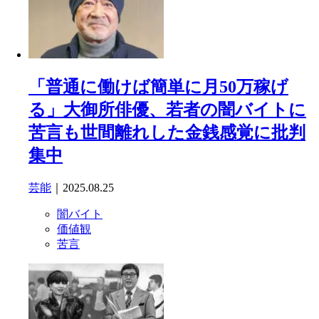
「普通に働けば簡単に月50万稼げ
る」大御所俳優、若者の闇バイトに
苦言も世間離れした金銭感覚に批判
集中
芸能
｜2025.08.25
闇バイト
価値観
苦言