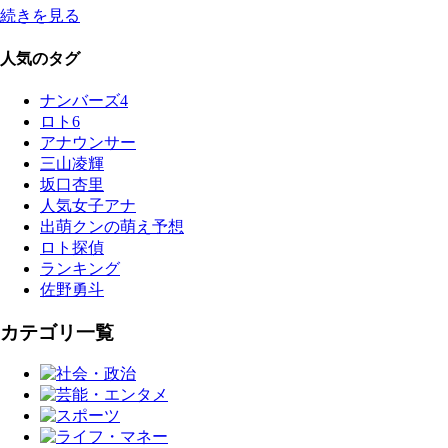
続きを見る
人気のタグ
ナンバーズ4
ロト6
アナウンサー
三山凌輝
坂口杏里
人気女子アナ
出萌クンの萌え予想
ロト探偵
ランキング
佐野勇斗
カテゴリ一覧