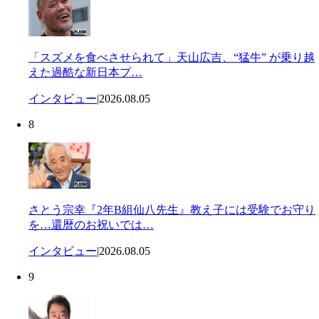
「スズメを食べさせられて」天山広吉、“猛牛” が乗り越
えた過酷な新日本プ…
インタビュー
|
2026.08.05
8
さとう宗幸『2年B組仙八先生』教え子には受験でお守り
を…還暦のお祝いでは…
インタビュー
|
2026.08.05
9