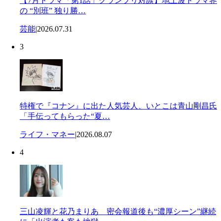
【7月ドラマ「第1話」グランプリ対談】地上波ドラマ界
の “別班” 独り勝…
芸能
|
2026.07.31
3
特権で『コナン』に出た人気芸人、いとこは青山剛昌氏
「手伝ってもらった“夏…
ライフ・マネー
|
2026.08.07
4
三山凌輝と花乃まりあ 密会報道後も“濃厚シーン”継続