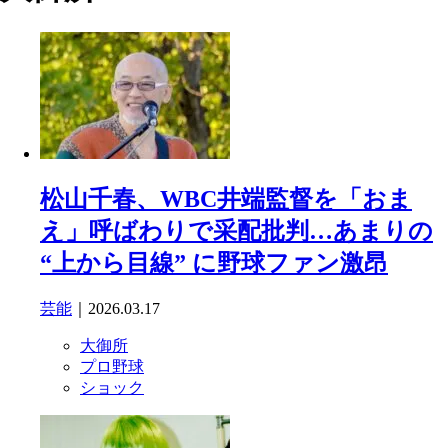
松山千春、WBC井端監督を「おま
え」呼ばわりで采配批判…あまりの
“上から目線” に野球ファン激昂
芸能
｜2026.03.17
大御所
プロ野球
ショック