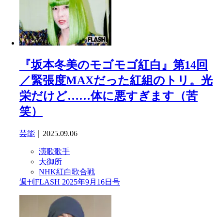
『坂本冬美のモゴモゴ紅白』第14回
／緊張度MAXだった紅組のトリ。光
栄だけど……体に悪すぎます（苦
笑）
芸能
｜2025.09.06
演歌歌手
大御所
NHK紅白歌合戦
週刊FLASH 2025年9月16日号