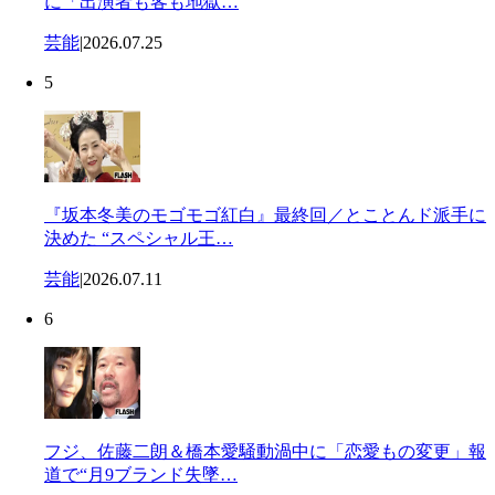
に「出演者も客も地獄…
芸能
|
2026.07.25
5
『坂本冬美のモゴモゴ紅白』最終回／とことんド派手に
決めた “スペシャル王…
芸能
|
2026.07.11
6
フジ、佐藤二朗＆橋本愛騒動渦中に「恋愛もの変更」報
道で“月9ブランド失墜…