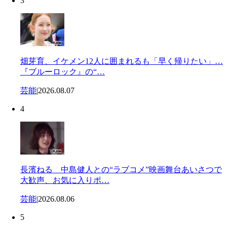
3
畑芽育、イケメン12人に囲まれるも「早く帰りたい」…
『ブルーロック』の“…
芸能
|
2026.08.07
4
長濱ねる 中島健人との“ラブコメ”映画舞台あいさつで
大歓声、お気に入りポ…
芸能
|
2026.08.06
5