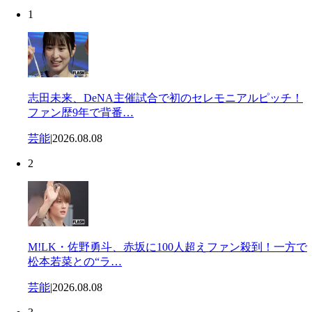
1
志田未来、DeNA主催試合で初のセレモニアルピッチ！
ファン歴9年で背番…
芸能
|
2026.08.08
2
M!LK・佐野勇斗、赤坂に100人超えファン殺到！一方で
松本若菜との“ラ…
芸能
|
2026.08.08