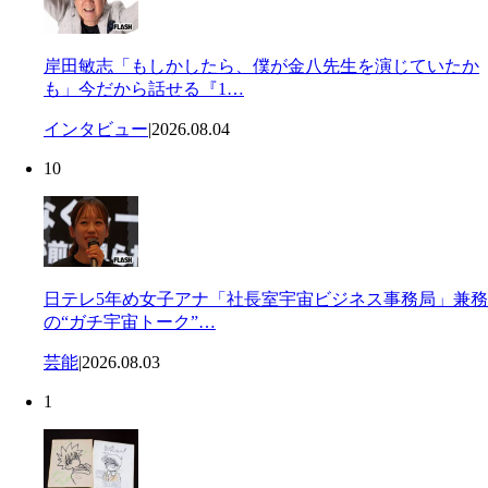
岸田敏志「もしかしたら、僕が金八先生を演じていたか
も」今だから話せる『1…
インタビュー
|
2026.08.04
10
日テレ5年め女子アナ「社長室宇宙ビジネス事務局」兼務
の“ガチ宇宙トーク”…
芸能
|
2026.08.03
1