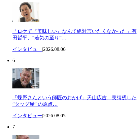
「ロケで『美味しい』なんて絶対言いたくなかった」有
田哲平、“若気の至り”…
インタビュー
|
2026.08.06
6
「蝶野さんという師匠のおかげ」天山広吉、実績残した
“タッグ屋” の原点…
インタビュー
|
2026.08.05
7