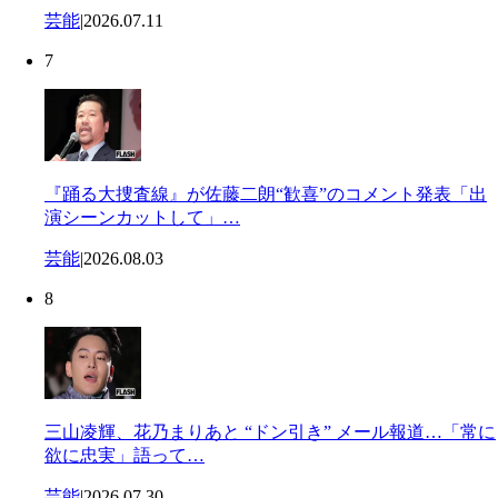
芸能
|
2026.07.11
7
『踊る大捜査線』が佐藤二朗“歓喜”のコメント発表「出
演シーンカットして」…
芸能
|
2026.08.03
8
三山凌輝、花乃まりあと “ドン引き” メール報道…「常に
欲に忠実」語って…
芸能
|
2026.07.30