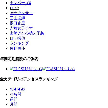
ナンバーズ4
ロト6
アナウンサー
三山凌輝
坂口杏里
人気女子アナ
出萌クンの萌え予想
ロト探偵
ランキング
佐野勇斗
年間定期購読のご案内
全カテゴリのアクセスランキング
おすすめ
24時間
週間
月間