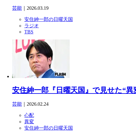
芸能
｜2026.03.19
安住紳一郎の日曜天国
ラジオ
TBS
安住紳一郎『日曜天国』で見せた“異
芸能
｜2026.02.24
心配
異変
安住紳一郎の日曜天国