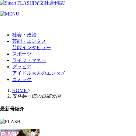
社会・政治
芸能・エンタメ
芸能
インタビュー
スポーツ
ライフ・マネー
グラビア
アイドル
大人のエンタメ
コミック
HOME
>
安住紳一郎の日曜天国
最新号紹介