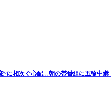
変”に相次ぐ心配…朝の帯番組に五輪中継