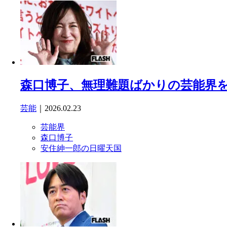
森口博子、無理難題ばかりの芸能界を4
芸能
｜2026.02.23
芸能界
森口博子
安住紳一郎の日曜天国