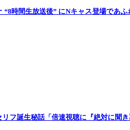
 “8時間生放送後” にNキャス登場であ
セリフ誕生秘話「倍速視聴に『絶対に聞