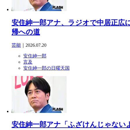
安住紳一郎アナ、ラジオで中居正広
帰への道
芸能
｜2026.07.20
安住紳一郎
言及
安住紳一郎の日曜天国
安住紳一郎アナ「ふざけんじゃない