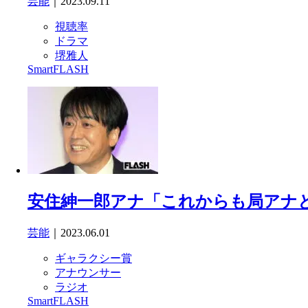
芸能
｜2023.09.11
視聴率
ドラマ
堺雅人
SmartFLASH
安住紳一郎アナ「これからも局アナ
芸能
｜2023.06.01
ギャラクシー賞
アナウンサー
ラジオ
SmartFLASH