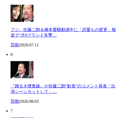
フジ、佐藤二朗＆橋本愛騒動渦中に「恋愛もの変更」報
道で“月9ブランド失墜…
芸能
|
2026.07.11
6
『踊る大捜査線』が佐藤二朗“歓喜”のコメント発表「出
演シーンカットして」…
芸能
|
2026.08.03
7