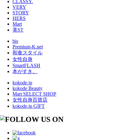
CLASSY.
VERY
STORY
HERS
Mart
美ST
bis
Premium-K.net
和食スタイル
女性自身
SmartFLASH
本がすき。
kokode.jp
kokode Beauty
Mart SELECT SHOP
女性自身百貨店
kokode.jp GIFT