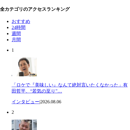
全カテゴリのアクセスランキング
おすすめ
24時間
週間
月間
1
「ロケで『美味しい』なんて絶対言いたくなかった」有
田哲平、“若気の至り”…
インタビュー
|
2026.08.06
2