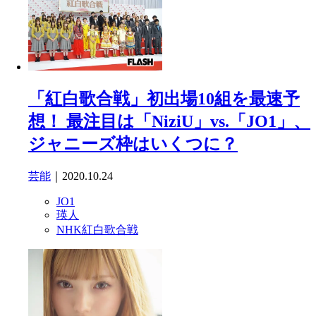
「紅白歌合戦」初出場10組を最速予
想！ 最注目は「NiziU」vs.「JO1」、
ジャニーズ枠はいくつに？
芸能
｜2020.10.24
JO1
瑛人
NHK紅白歌合戦