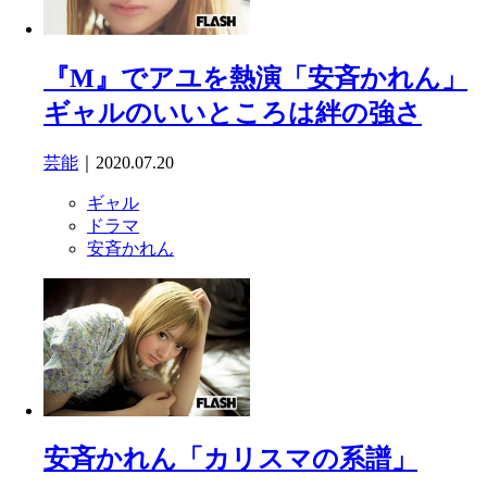
『M』でアユを熱演「安斉かれん」
ギャルのいいところは絆の強さ
芸能
｜2020.07.20
ギャル
ドラマ
安斉かれん
安斉かれん「カリスマの系譜」