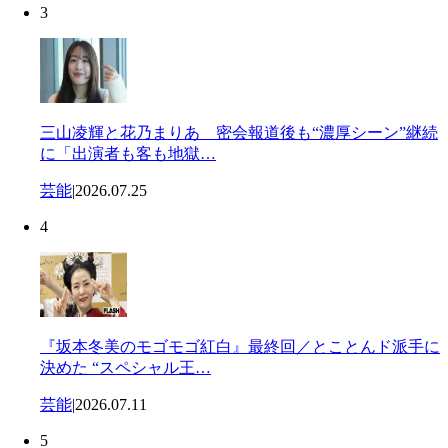
3
三山凌輝と花乃まりあ 密会報道後も“濃厚シーン”継続
に「出演者も客も地獄…
芸能
|
2026.07.25
4
『坂本冬美のモゴモゴ紅白』最終回／とことんド派手に
決めた “スペシャル王…
芸能
|
2026.07.11
5