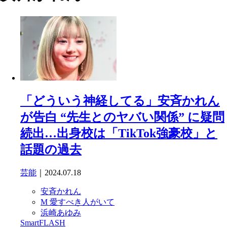
「どういう神経してる」安斉かれん
が告白 “先生とのヤバい関係” に疑問
続出…出身校は「TikTok強豪校」と
話題の過去
芸能
｜2024.07.18
安斉かれん
M 愛すべき人がいて
浜崎あゆみ
SmartFLASH