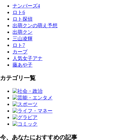
ナンバーズ4
ロト6
ロト探偵
出萌クンの萌え予想
出萌クン
三山凌輝
ロト7
カープ
人気女子アナ
藤あや子
カテゴリ一覧
今、あなたにおすすめの記事