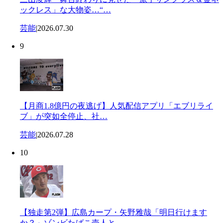
ックレス」な大物姿…“…
芸能
|
2026.07.30
9
【月商1.8億円の夜逃げ】人気配信アプリ「エブリライ
ブ」が突如全停止、社…
芸能
|
2026.07.28
10
【独走第2弾】広島カープ・矢野雅哉「明日行けます
か？」ゾンビたばこ売人と…