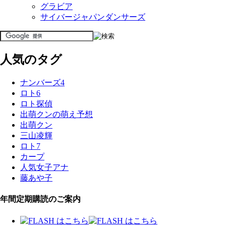
グラビア
サイバージャパンダンサーズ
人気のタグ
ナンバーズ4
ロト6
ロト探偵
出萌クンの萌え予想
出萌クン
三山凌輝
ロト7
カープ
人気女子アナ
藤あや子
年間定期購読のご案内