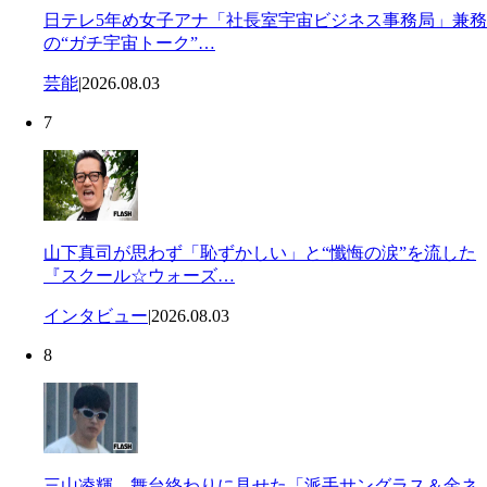
日テレ5年め女子アナ「社長室宇宙ビジネス事務局」兼務
の“ガチ宇宙トーク”…
芸能
|
2026.08.03
7
山下真司が思わず「恥ずかしい」と“懺悔の涙”を流した
『スクール☆ウォーズ…
インタビュー
|
2026.08.03
8
三山凌輝 舞台終わりに見せた「派手サングラス＆金ネ