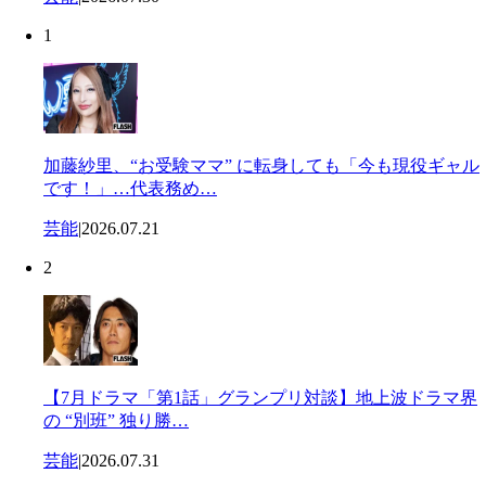
1
加藤紗里、“お受験ママ” に転身しても「今も現役ギャル
です！」…代表務め…
芸能
|
2026.07.21
2
【7月ドラマ「第1話」グランプリ対談】地上波ドラマ界
の “別班” 独り勝…
芸能
|
2026.07.31