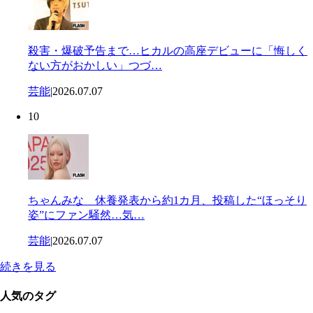
殺害・爆破予告まで…ヒカルの高座デビューに「悔しく
ない方がおかしい」つづ…
芸能
|
2026.07.07
10
ちゃんみな 休養発表から約1カ月、投稿した“ほっそり
姿”にファン騒然…気…
芸能
|
2026.07.07
続きを見る
人気のタグ