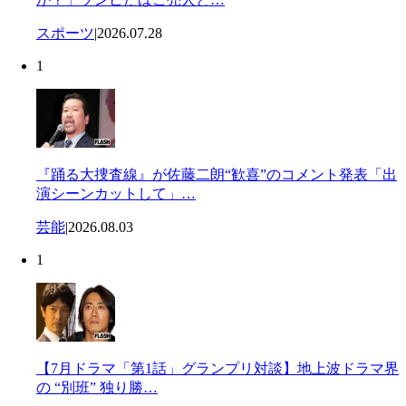
スポーツ
|
2026.07.28
1
『踊る大捜査線』が佐藤二朗“歓喜”のコメント発表「出
演シーンカットして」…
芸能
|
2026.08.03
1
【7月ドラマ「第1話」グランプリ対談】地上波ドラマ界
の “別班” 独り勝…