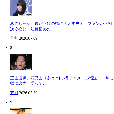
あのちゃん、傷だらけの指に「大丈夫？」ファンから相
次ぐ心配…注目集めた …
芸能
|
2026.07.09
8
三山凌輝、花乃まりあと “ドン引き” メール報道…「常に
欲に忠実」語って…
芸能
|
2026.07.30
9