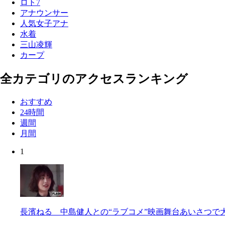
ロト7
アナウンサー
人気女子アナ
水着
三山凌輝
カープ
全カテゴリのアクセスランキング
おすすめ
24時間
週間
月間
1
長濱ねる 中島健人との“ラブコメ”映画舞台あいさつで