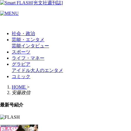
社会・政治
芸能・エンタメ
芸能
インタビュー
スポーツ
ライフ・マネー
グラビア
アイドル
大人のエンタメ
コミック
HOME
>
安藤政信
最新号紹介