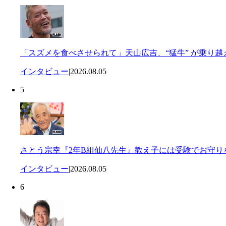
「スズメを食べさせられて」天山広吉、“猛牛” が乗り
インタビュー
|
2026.08.05
5
さとう宗幸『2年B組仙八先生』教え子には受験でお守り
インタビュー
|
2026.08.05
6