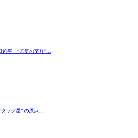
哲平、“若気の至り”…
タッグ屋” の原点…