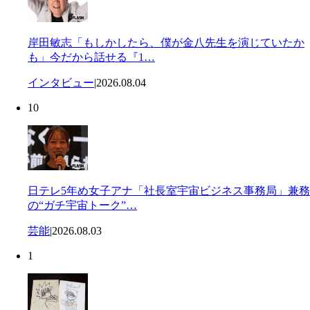
岸田敏志「もしかしたら、僕が金八先生を演じていたか
も」今だから話せる『1…
インタビュー
|
2026.08.04
10
日テレ5年め女子アナ「社長室宇宙ビジネス事務局」兼務
の“ガチ宇宙トーク”…
芸能
|
2026.08.03
1