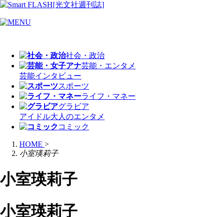
社会・政治
芸能・エンタメ
芸能
インタビュー
スポーツ
ライフ・マネー
グラビア
アイドル
大人のエンタメ
コミック
HOME
>
小室瑛莉子
小室瑛莉子
小室瑛莉子