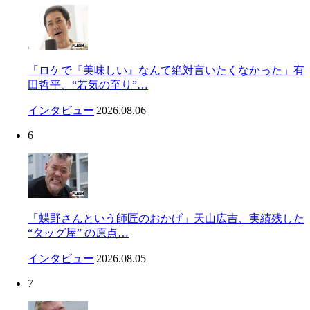
「ロケで『美味しい』なんて絶対言いたくなかった」有
田哲平、“若気の至り”…
インタビュー
|
2026.08.06
6
「蝶野さんという師匠のおかげ」天山広吉、実績残した
“タッグ屋” の原点…
インタビュー
|
2026.08.05
7