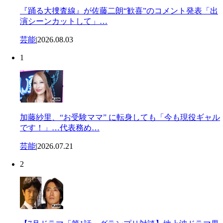
『踊る大捜査線』が佐藤二朗“歓喜”のコメント発表「出
演シーンカットして」…
芸能
|
2026.08.03
1
加藤紗里、“お受験ママ” に転身しても「今も現役ギャル
です！」…代表務め…
芸能
|
2026.07.21
2