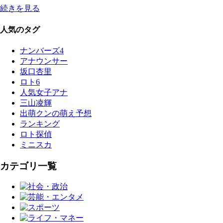
続きを見る
人気のタグ
ナンバーズ4
アナウンサー
坂口杏里
ロト6
人気女子アナ
三山凌輝
出萌クンの萌え予想
ランキング
ロト探偵
ミニスカ
カテゴリ一覧