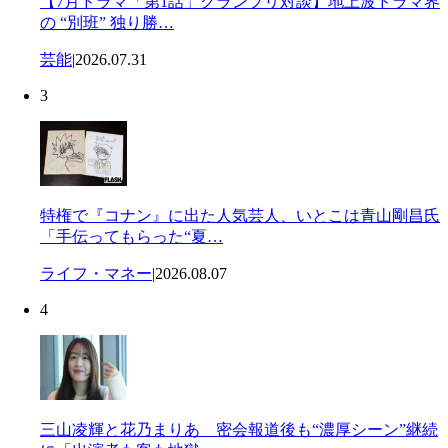
【7月ドラマ「第1話」グランプリ対談】地上波ドラマ界
の “別班” 独り勝…
芸能
|
2026.07.31
3
特権で『コナン』に出た人気芸人、いとこは青山剛昌氏
「手伝ってもらった“夏…
ライフ・マネー
|
2026.08.07
4
三山凌輝と花乃まりあ 密会報道後も“濃厚シーン”継続