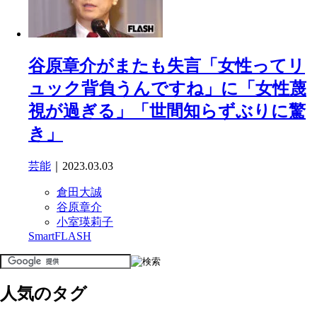
谷原章介がまたも失言「女性ってリ
ュック背負うんですね」に「女性蔑
視が過ぎる」「世間知らずぶりに驚
き」
芸能
｜2023.03.03
倉田大誠
谷原章介
小室瑛莉子
SmartFLASH
人気のタグ