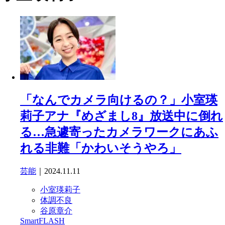
「なんでカメラ向けるの？」小室瑛
莉子アナ『めざまし8』放送中に倒れ
る…急遽寄ったカメラワークにあふ
れる非難「かわいそうやろ」
芸能
｜2024.11.11
小室瑛莉子
体調不良
谷原章介
SmartFLASH