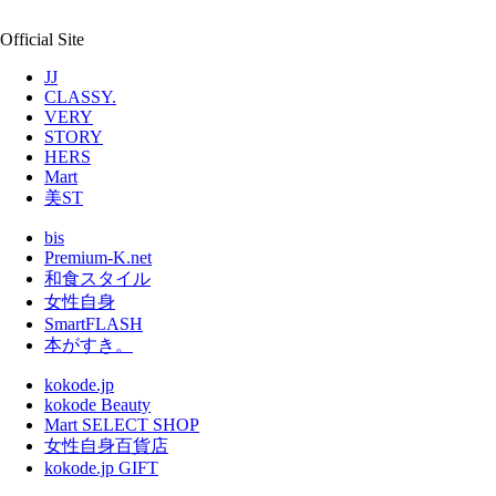
Official Site
JJ
CLASSY.
VERY
STORY
HERS
Mart
美ST
bis
Premium-K.net
和食スタイル
女性自身
SmartFLASH
本がすき。
kokode.jp
kokode Beauty
Mart SELECT SHOP
女性自身百貨店
kokode.jp GIFT