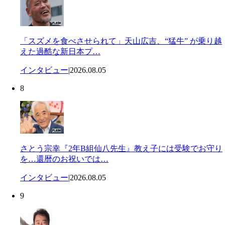
「スズメを食べさせられて」天山広吉、“猛牛” が乗り越
えた過酷な新日本プ…
インタビュー
|
2026.08.05
8
さとう宗幸『2年B組仙八先生』教え子には受験でお守り
を…還暦のお祝いでは…
インタビュー
|
2026.08.05
9