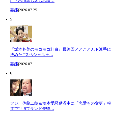
に「出演者も客も地獄…
芸能
|
2026.07.25
5
『坂本冬美のモゴモゴ紅白』最終回／とことんド派手に
決めた “スペシャル王…
芸能
|
2026.07.11
6
フジ、佐藤二朗＆橋本愛騒動渦中に「恋愛もの変更」報
道で“月9ブランド失墜…