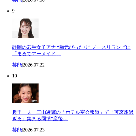
9
静岡の若手女子アナ “胸元ぴったり” ノースリワンピに
「まるでマーメイド…
芸能
|
2026.07.22
10
趣里 夫・三山凌輝の「ホテル密会報道」で「可哀想過
ぎる」集まる同情“産後…
芸能
|
2026.07.23