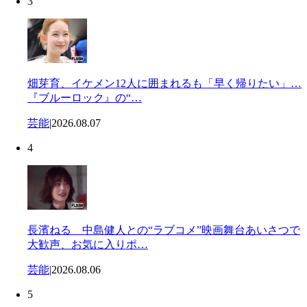
3
畑芽育、イケメン12人に囲まれるも「早く帰りたい」…
『ブルーロック』の“…
芸能
|
2026.08.07
4
長濱ねる 中島健人との“ラブコメ”映画舞台あいさつで
大歓声、お気に入りポ…
芸能
|
2026.08.06
5