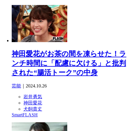
神田愛花がお茶の間を凍らせた！ラ
ンチ時間に「配慮に欠ける」と批判
された“腸活トーク”の中身
芸能
｜2024.10.26
岩井勇気
神田愛花
犬飼貴丈
SmartFLASH