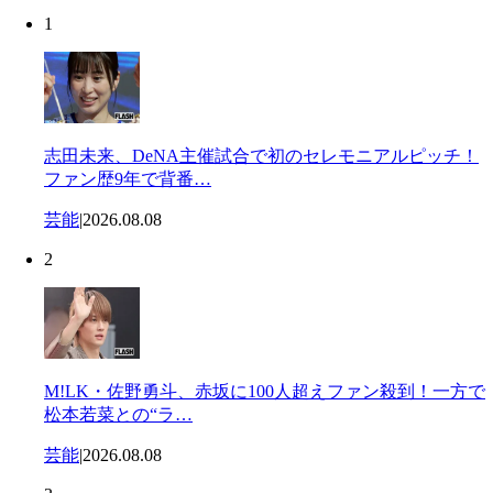
1
志田未来、DeNA主催試合で初のセレモニアルピッチ！
ファン歴9年で背番…
芸能
|
2026.08.08
2
M!LK・佐野勇斗、赤坂に100人超えファン殺到！一方で
松本若菜との“ラ…
芸能
|
2026.08.08