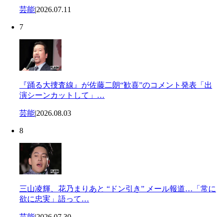
芸能
|
2026.07.11
7
『踊る大捜査線』が佐藤二朗“歓喜”のコメント発表「出
演シーンカットして」…
芸能
|
2026.08.03
8
三山凌輝、花乃まりあと “ドン引き” メール報道…「常に
欲に忠実」語って…
芸能
|
2026.07.30