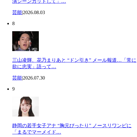
演シーンカットして」…
芸能
|
2026.08.03
8
三山凌輝、花乃まりあと “ドン引き” メール報道…「常に
欲に忠実」語って…
芸能
|
2026.07.30
9
静岡の若手女子アナ “胸元ぴったり” ノースリワンピに
「まるでマーメイド…