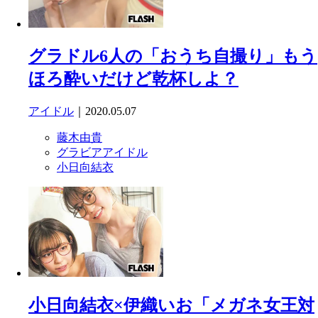
グラドル6人の「おうち自撮り」もう
ほろ酔いだけど乾杯しよ？
アイドル
｜2020.05.07
藤木由貴
グラビアアイドル
小日向結衣
小日向結衣×伊織いお「メガネ女王対