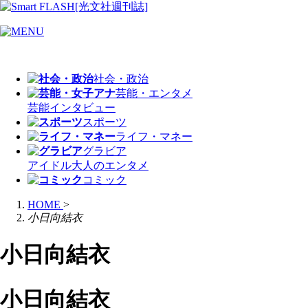
社会・政治
芸能・エンタメ
芸能
インタビュー
スポーツ
ライフ・マネー
グラビア
アイドル
大人のエンタメ
コミック
HOME
>
小日向結衣
小日向結衣
小日向結衣