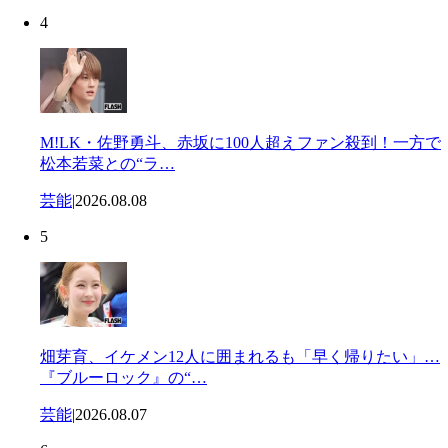
4
M!LK・佐野勇斗、赤坂に100人超えファン殺到！一方で
松本若菜との“ラ…
芸能
|
2026.08.08
5
畑芽育、イケメン12人に囲まれるも「早く帰りたい」…
『ブルーロック』の“…
芸能
|
2026.08.07