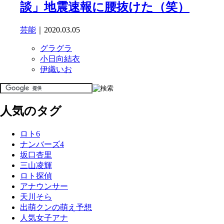
談」地震速報に腰抜けた（笑）
芸能
｜2020.03.05
グラグラ
小日向結衣
伊織いお
人気のタグ
ロト6
ナンバーズ4
坂口杏里
三山凌輝
ロト探偵
アナウンサー
天川そら
出萌クンの萌え予想
人気女子アナ