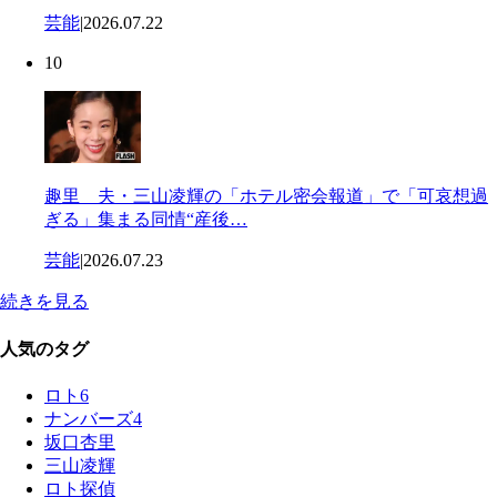
芸能
|
2026.07.22
10
趣里 夫・三山凌輝の「ホテル密会報道」で「可哀想過
ぎる」集まる同情“産後…
芸能
|
2026.07.23
続きを見る
人気のタグ
ロト6
ナンバーズ4
坂口杏里
三山凌輝
ロト探偵