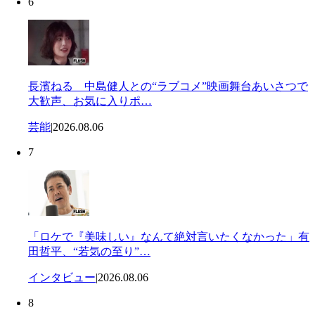
6
長濱ねる 中島健人との“ラブコメ”映画舞台あいさつで
大歓声、お気に入りポ…
芸能
|
2026.08.06
7
「ロケで『美味しい』なんて絶対言いたくなかった」有
田哲平、“若気の至り”…
インタビュー
|
2026.08.06
8