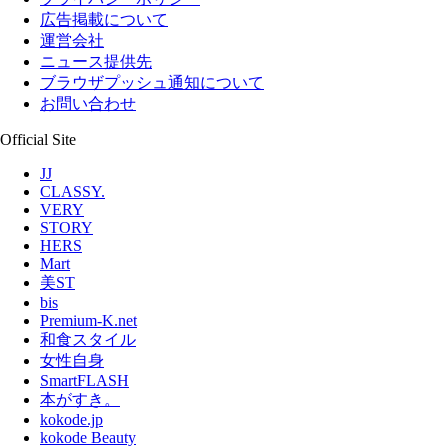
広告掲載について
運営会社
ニュース提供先
ブラウザプッシュ通知について
お問い合わせ
Official Site
JJ
CLASSY.
VERY
STORY
HERS
Mart
美ST
bis
Premium-K.net
和食スタイル
女性自身
SmartFLASH
本がすき。
kokode.jp
kokode Beauty