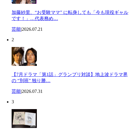
加藤紗里、“お受験ママ” に転身しても「今も現役ギャル
です！」…代表務め…
芸能
|
2026.07.21
2
【7月ドラマ「第1話」グランプリ対談】地上波ドラマ界
の “別班” 独り勝…
芸能
|
2026.07.31
3