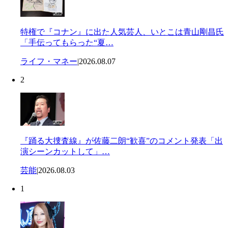
特権で『コナン』に出た人気芸人、いとこは青山剛昌氏
「手伝ってもらった“夏…
ライフ・マネー
|
2026.08.07
2
『踊る大捜査線』が佐藤二朗“歓喜”のコメント発表「出
演シーンカットして」…
芸能
|
2026.08.03
1