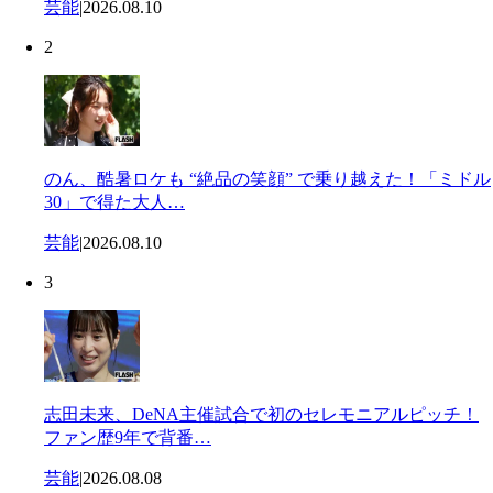
芸能
|
2026.08.10
2
のん、酷暑ロケも “絶品の笑顔” で乗り越えた！「ミドル
30」で得た大人…
芸能
|
2026.08.10
3
志田未来、DeNA主催試合で初のセレモニアルピッチ！
ファン歴9年で背番…
芸能
|
2026.08.08