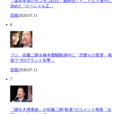
『坂本冬美のモゴモゴ紅白』最終回／とことんド派手に
決めた “スペシャル王…
芸能
|
2026.07.11
6
フジ、佐藤二朗＆橋本愛騒動渦中に「恋愛もの変更」報
道で“月9ブランド失墜…
芸能
|
2026.07.11
7
『踊る大捜査線』が佐藤二朗“歓喜”のコメント発表「出