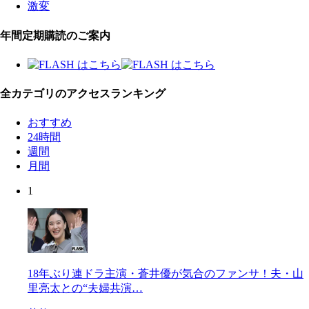
激変
年間定期購読のご案内
全カテゴリのアクセスランキング
おすすめ
24時間
週間
月間
1
18年ぶり連ドラ主演・蒼井優が気合のファンサ！夫・山
里亮太との“夫婦共演…