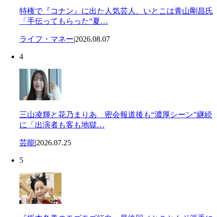
特権で『コナン』に出た人気芸人、いとこは青山剛昌氏
「手伝ってもらった“夏…
ライフ・マネー
|
2026.08.07
4
三山凌輝と花乃まりあ 密会報道後も“濃厚シーン”継続
に「出演者も客も地獄…
芸能
|
2026.07.25
5