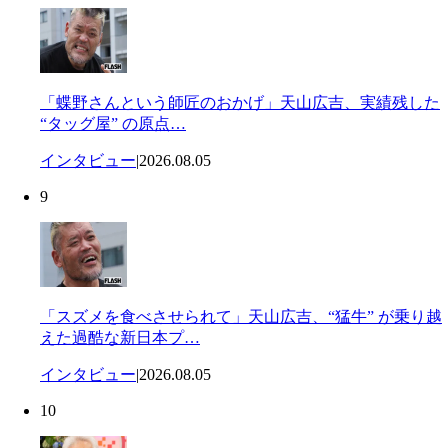
「蝶野さんという師匠のおかげ」天山広吉、実績残した
“タッグ屋” の原点…
インタビュー
|
2026.08.05
9
「スズメを食べさせられて」天山広吉、“猛牛” が乗り越
えた過酷な新日本プ…
インタビュー
|
2026.08.05
10