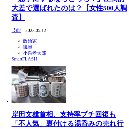
大差で選ばれたのは？【女性500人調
査】
芸能
｜2023.05.12
政治家
議員
小泉孝太郎
SmartFLASH
岸田文雄首相、支持率プチ回復も
「不人気」裏付ける湯呑みの売れ行