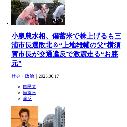
小泉農水相、備蓄米で株上げるも三
浦市長選敗北＆“上地雄輔の父”横須
賀市長が交通違反で激震走る“お膝
元”
社会・政治
｜2025.06.17
自民党
備蓄米
違反