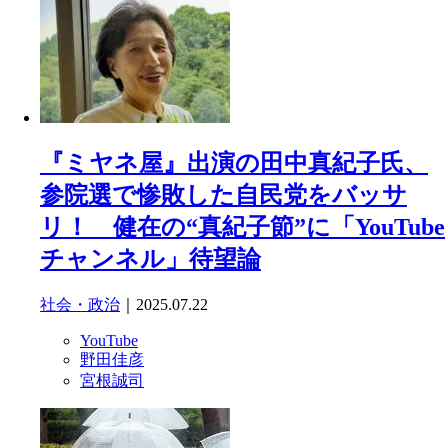
『ミヤネ屋』出演の田中真紀子氏、
参院選で惨敗した自民党をバッサ
リ！ 健在の“真紀子節”に「YouTube
チャンネル」待望論
社会・政治
｜2025.07.22
YouTube
野田佳彦
宮根誠司