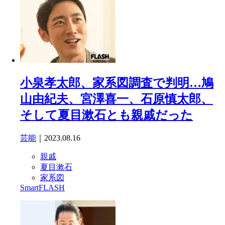
小泉孝太郎、家系図調査で判明…鳩
山由紀夫、宮澤喜一、石原慎太郎、
そして夏目漱石とも親戚だった
芸能
｜2023.08.16
親戚
夏目漱石
家系図
SmartFLASH