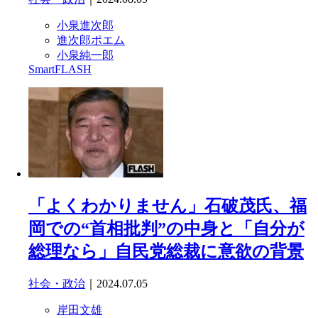
小泉進次郎
進次郎ポエム
小泉純一郎
SmartFLASH
「よくわかりません」石破茂氏、福
岡での“首相批判”の中身と「自分が
総理なら」自民党総裁に意欲の背景
社会・政治
｜2024.07.05
岸田文雄