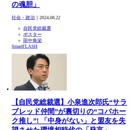
の魂胆」
社会・政治
｜2024.08.22
自民党総裁選
ポスター
田中角栄
SmartFLASH
【自民党総裁選】小泉進次郎氏“サラ
ブレッド仲間”が裏切りの“コバホー
ク推し”! 「中身がない」と盟友を失