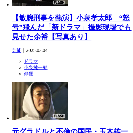
【敏腕刑事を熱演】小泉孝太郎 “怒
号”飛んだ「新ドラマ」撮影現場でも
見せた余裕【写真あり】
芸能
｜2025.03.04
ドラマ
小泉純一郎
俳優
元グラドルと不倫の国民・玉木雄一