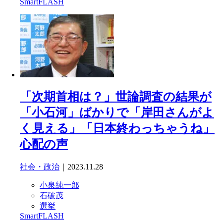
SmartFLASH
「次期首相は？」世論調査の結果が
「小石河」ばかりで「岸田さんがよ
く見える」「日本終わっちゃうね」
心配の声
社会・政治
｜2023.11.28
小泉純一郎
石破茂
選挙
SmartFLASH