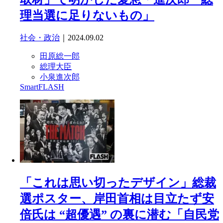
理当選に足りないもの」
社会・政治
｜2024.09.02
田原総一郎
総理大臣
小泉進次郎
SmartFLASH
「これは思い切ったデザイン」総裁
選ポスター、岸田首相は目立たず安
倍氏は “超優遇” の裏に潜む「自民党