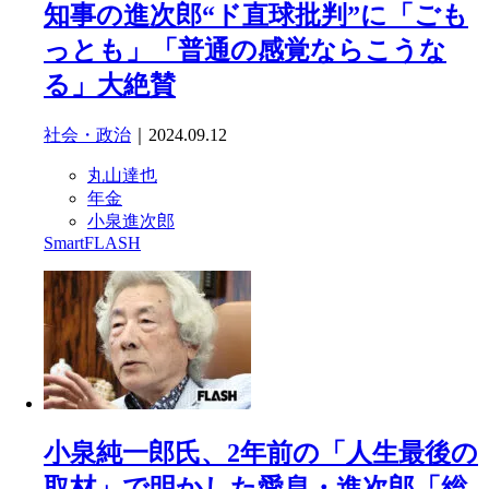
知事の進次郎“ド直球批判”に「ごも
っとも」「普通の感覚ならこうな
る」大絶賛
社会・政治
｜2024.09.12
丸山達也
年金
小泉進次郎
SmartFLASH
小泉純一郎氏、2年前の「人生最後の
取材」で明かした愛息・進次郎「総