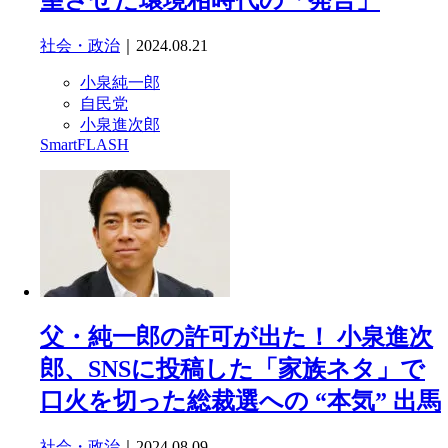
望させた環境相時代の「発言」
社会・政治
｜2024.08.21
小泉純一郎
自民党
小泉進次郎
SmartFLASH
父・純一郎の許可が出た！ 小泉進次
郎、SNSに投稿した「家族ネタ」で
口火を切った総裁選への “本気” 出馬
社会・政治
｜2024.08.09