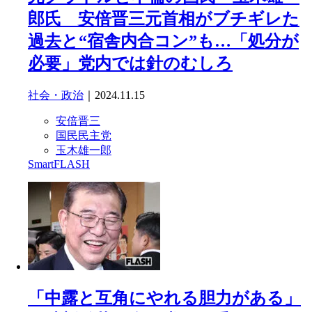
郎氏 安倍晋三元首相がブチギレた
過去と“宿舎内合コン”も…「処分が
必要」党内では針のむしろ
社会・政治
｜2024.11.15
安倍晋三
国民民主党
玉木雄一郎
SmartFLASH
「中露と互角にやれる胆力がある」