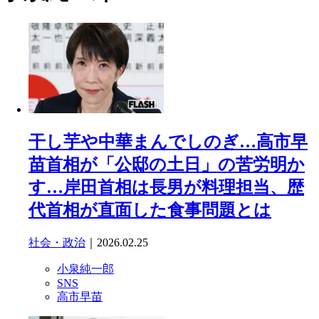
干し芋や中華まんでしのぎ…高市早
苗首相が「公邸の土日」の苦労明か
す…岸田首相は長男が料理担当、歴
代首相が直面した食事問題とは
社会・政治
｜2026.02.25
小泉純一郎
SNS
高市早苗