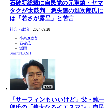
石破新総裁に自民党の元重鎮・ヤマ
タクが太鼓判…急失速の進次郎氏に
は「若さが露呈」と苦言
社会・政治
｜2024.09.28
小泉進次郎
石破茂
派閥
SmartFLASH
「サーフィンもいいけど」父・純一
郎氏の「偉大なるイエスマン」自民