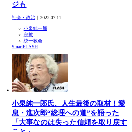
ジも
社会・政治
｜2022.07.11
小泉純一郎
宗教
統一教会
SmartFLASH
小泉純一郎氏、人生最後の取材！愛
息・進次郎“総理への道”を語った
「大事なのは失った信頼を取り戻す
こと」