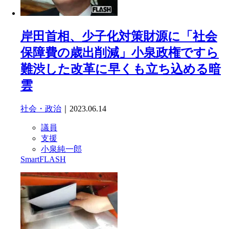
岸田首相、少子化対策財源に「社会
保障費の歳出削減」小泉政権ですら
難渋した改革に早くも立ち込める暗
雲
社会・政治
｜2023.06.14
議員
支援
小泉純一郎
SmartFLASH