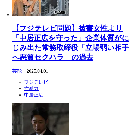
【フジテレビ問題】被害女性より
「中居正広を守った」企業体質がに
じみ出た常務取締役「立場弱い相手
へ悪質セクハラ」の過去
芸能
｜2025.04.01
フジテレビ
性暴力
中居正広