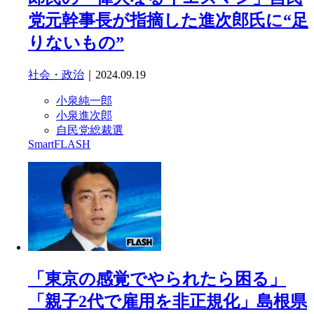
党元幹事長が指摘した進次郎氏に“足
りないもの”
社会・政治
｜2024.09.19
小泉純一郎
小泉進次郎
自民党総裁選
SmartFLASH
「東京の感覚でやられたら困る」
「親子2代で雇用を非正規化」島根県