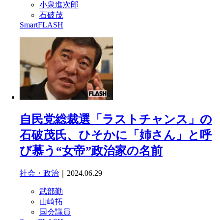
小泉進次郎
石破茂
SmartFLASH
自民党総裁選「ラストチャンス」の
石破茂氏、ひそかに「姉さん」と呼
び慕う“女帝”政治家の名前
社会・政治
｜2024.06.29
武部勤
山崎拓
国会議員