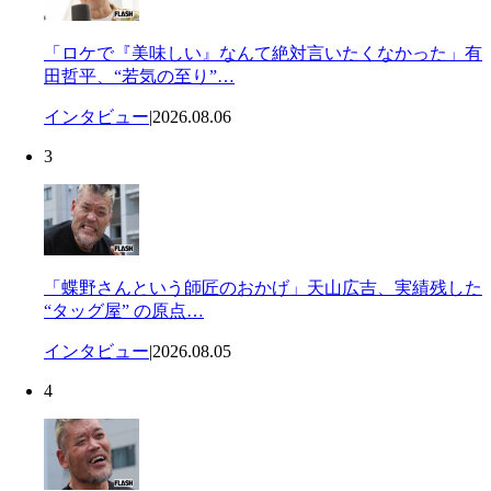
「ロケで『美味しい』なんて絶対言いたくなかった」有
田哲平、“若気の至り”…
インタビュー
|
2026.08.06
3
「蝶野さんという師匠のおかげ」天山広吉、実績残した
“タッグ屋” の原点…
インタビュー
|
2026.08.05
4