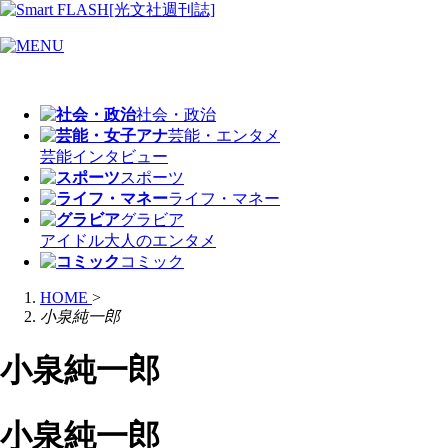
社会・政治
芸能・エンタメ
芸能
インタビュー
スポーツ
ライフ・マネー
グラビア
アイドル
大人のエンタメ
コミック
HOME
>
小泉純一郎
小泉純一郎
小泉純一郎