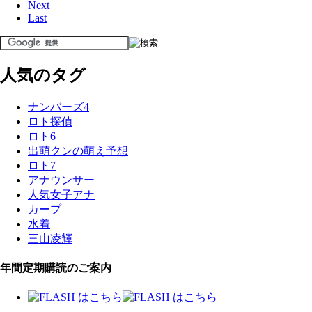
Next
Last
人気のタグ
ナンバーズ4
ロト探偵
ロト6
出萌クンの萌え予想
ロト7
アナウンサー
人気女子アナ
カープ
水着
三山凌輝
年間定期購読のご案内