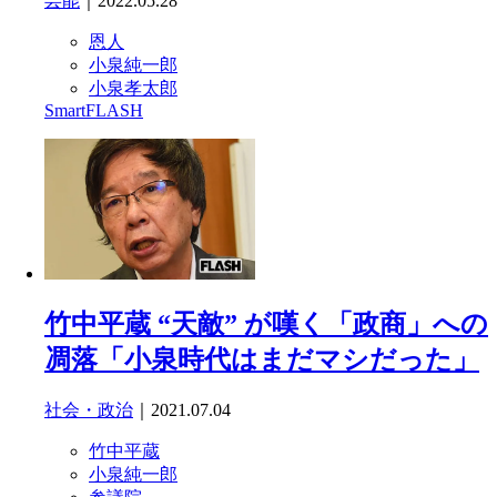
芸能
｜2022.05.28
恩人
小泉純一郎
小泉孝太郎
SmartFLASH
竹中平蔵 “天敵” が嘆く「政商」への
凋落「小泉時代はまだマシだった」
社会・政治
｜2021.07.04
竹中平蔵
小泉純一郎