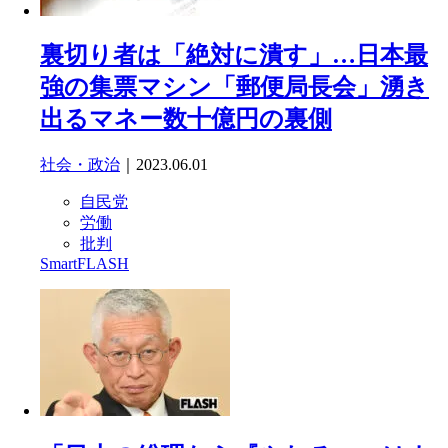
裏切り者は「絶対に潰す」…日本最
強の集票マシン「郵便局長会」湧き
出るマネー数十億円の裏側
社会・政治
｜2023.06.01
自民党
労働
批判
SmartFLASH