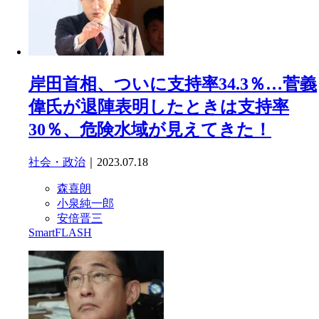
岸田首相、ついに支持率34.3％…菅義
偉氏が退陣表明したときは支持率
30％、危険水域が見えてきた！
社会・政治
｜2023.07.18
森喜朗
小泉純一郎
安倍晋三
SmartFLASH