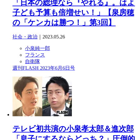
「日本の総理なら『やれる』。はよ
子ども予算も倍増せい！」【泉房穂
の「ケンカは勝つ！」第3回】
社会・政治
｜2023.05.26
小泉純一郎
フランス
自衛隊
週刊FLASH 2023年6月6日号
テレビ初共演の小泉孝太郎＆進次郎
「息子にするならどっち？」圧倒的