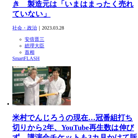
き 製造元は「いまはまったく売れ
ていない」
社会・政治
｜2023.03.28
安倍晋三
総理大臣
首相
SmartFLASH
米村でんじろうの現在…冠番組打ち
切りから2年、YouTube再生数は伸び
ず、講演会チケットも3カ月かけて販