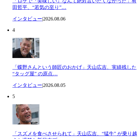
「ロケで『美味しい』なんて絶対言いたくなかった」有
田哲平、“若気の至り”…
インタビュー
|
2026.08.06
4
「蝶野さんという師匠のおかげ」天山広吉、実績残した
“タッグ屋” の原点…
インタビュー
|
2026.08.05
5
「スズメを食べさせられて」天山広吉、“猛牛” が乗り越