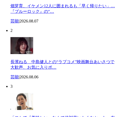
畑芽育、イケメン12人に囲まれるも「早く帰りたい」…
『ブルーロック』の“…
芸能
|
2026.08.07
2
長濱ねる 中島健人との“ラブコメ”映画舞台あいさつで
大歓声、お気に入りポ…
芸能
|
2026.08.06
3