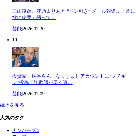
三山凌輝、花乃まりあと “ドン引き” メール報道…「常に
欲に忠実」語って…
芸能
|
2026.07.30
10
投資家・桐谷さん、なりすましアカウントに“ブチギ
レ”投稿「詐欺師が早く逮…
芸能
|
2026.07.09
続きを見る
人気のタグ
ナンバーズ4