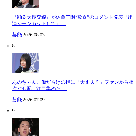
『踊る大捜査線』が佐藤二朗“歓喜”のコメント発表「出
演シーンカットして」…
芸能
|
2026.08.03
8
あのちゃん、傷だらけの指に「大丈夫？」ファンから相
次ぐ心配…注目集めた …
芸能
|
2026.07.09
9