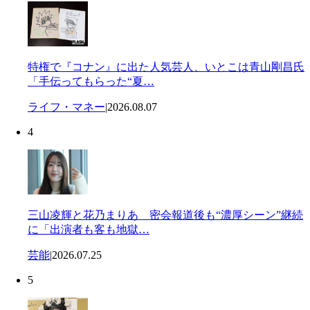
特権で『コナン』に出た人気芸人、いとこは青山剛昌氏
「手伝ってもらった“夏…
ライフ・マネー
|
2026.08.07
4
三山凌輝と花乃まりあ 密会報道後も“濃厚シーン”継続
に「出演者も客も地獄…
芸能
|
2026.07.25
5