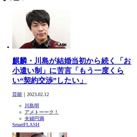
麒麟・川島が結婚当初から続く「お
小遣い制」に苦言「もう一度くら
い“契約交渉”したい」
芸能
｜2023.02.12
川島明
アメトーーク！
夫婦円満
SmartFLASH