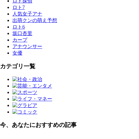
ロト探偵
ロト7
人気女子アナ
出萌クンの萌え予想
ロト6
坂口杏里
カープ
アナウンサー
女優
カテゴリ一覧
今、あなたにおすすめの記事