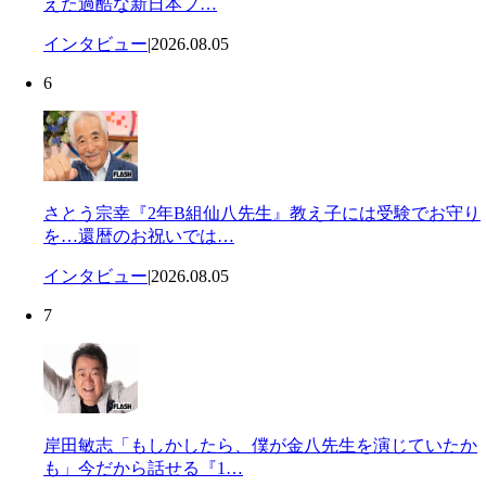
えた過酷な新日本プ…
インタビュー
|
2026.08.05
6
さとう宗幸『2年B組仙八先生』教え子には受験でお守り
を…還暦のお祝いでは…
インタビュー
|
2026.08.05
7
岸田敏志「もしかしたら、僕が金八先生を演じていたか
も」今だから話せる『1…