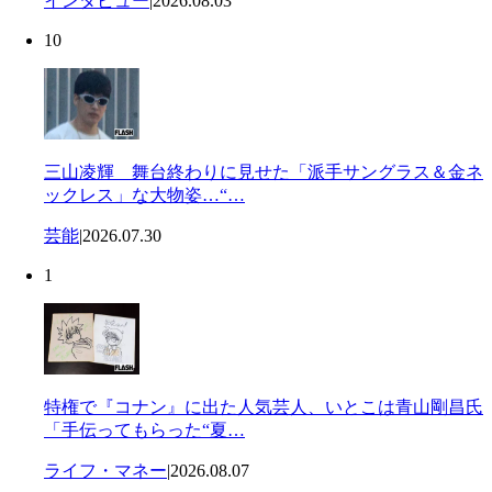
インタビュー
|
2026.08.03
10
三山凌輝 舞台終わりに見せた「派手サングラス＆金ネ
ックレス」な大物姿…“…
芸能
|
2026.07.30
1
特権で『コナン』に出た人気芸人、いとこは青山剛昌氏
「手伝ってもらった“夏…
ライフ・マネー
|
2026.08.07