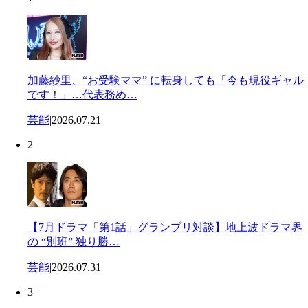
加藤紗里、“お受験ママ” に転身しても「今も現役ギャル
です！」…代表務め…
芸能
|
2026.07.21
2
【7月ドラマ「第1話」グランプリ対談】地上波ドラマ界
の “別班” 独り勝…
芸能
|
2026.07.31
3