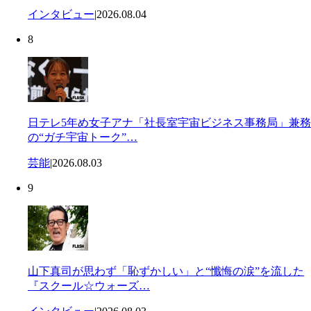
インタビュー
|
2026.08.04
8
日テレ5年め女子アナ「社長室宇宙ビジネス事務局」兼務
の“ガチ宇宙トーク”…
芸能
|
2026.08.03
9
山下真司が思わず「恥ずかしい」と“懺悔の涙”を流した
『スクール☆ウォーズ…