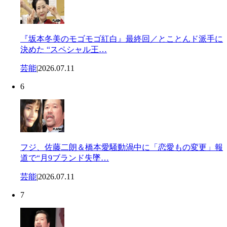
『坂本冬美のモゴモゴ紅白』最終回／とことんド派手に
決めた “スペシャル王…
芸能
|
2026.07.11
6
フジ、佐藤二朗＆橋本愛騒動渦中に「恋愛もの変更」報
道で“月9ブランド失墜…
芸能
|
2026.07.11
7