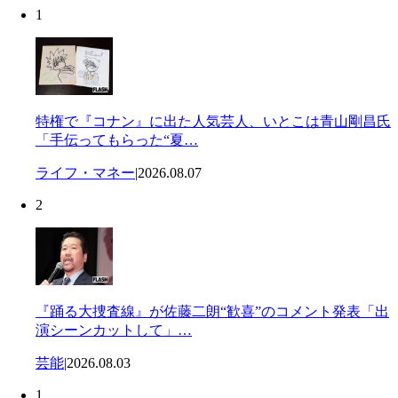
1
特権で『コナン』に出た人気芸人、いとこは青山剛昌氏
「手伝ってもらった“夏…
ライフ・マネー
|
2026.08.07
2
『踊る大捜査線』が佐藤二朗“歓喜”のコメント発表「出
演シーンカットして」…
芸能
|
2026.08.03
1