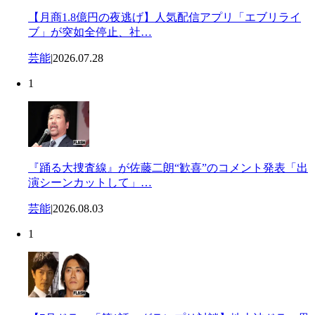
【月商1.8億円の夜逃げ】人気配信アプリ「エブリライ
ブ」が突如全停止、社…
芸能
|
2026.07.28
1
『踊る大捜査線』が佐藤二朗“歓喜”のコメント発表「出
演シーンカットして」…
芸能
|
2026.08.03
1