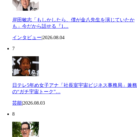
岸田敏志「もしかしたら、僕が金八先生を演じていたか
も」今だから話せる『1…
インタビュー
|
2026.08.04
7
日テレ5年め女子アナ「社長室宇宙ビジネス事務局」兼務
の“ガチ宇宙トーク”…
芸能
|
2026.08.03
8