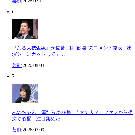
芸能
|
2026.07.11
6
『踊る大捜査線』が佐藤二朗“歓喜”のコメント発表「出
演シーンカットして」…
芸能
|
2026.08.03
7
あのちゃん、傷だらけの指に「大丈夫？」ファンから相
次ぐ心配…注目集めた …
芸能
|
2026.07.09