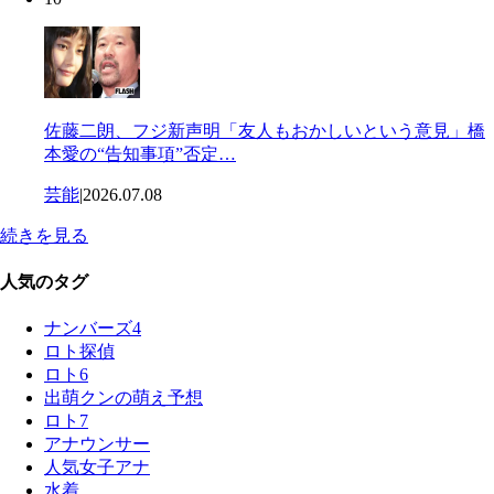
佐藤二朗、フジ新声明「友人もおかしいという意見」橋
本愛の“告知事項”否定…
芸能
|
2026.07.08
続きを見る
人気のタグ
ナンバーズ4
ロト探偵
ロト6
出萌クンの萌え予想
ロト7
アナウンサー
人気女子アナ
水着