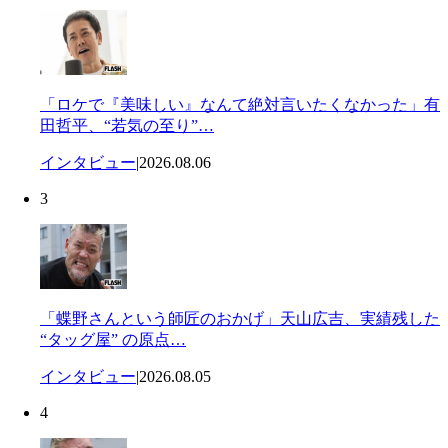
「ロケで『美味しい』なんて絶対言いたくなかった」有
田哲平、“若気の至り”…
インタビュー
|
2026.08.06
3
「蝶野さんという師匠のおかげ」天山広吉、実績残した
“タッグ屋” の原点…
インタビュー
|
2026.08.05
4