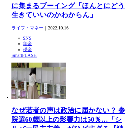
に集まるブーイング「ほんとにどう
生きていいのかわからん」
ライフ・マネー
｜2022.10.16
SNS
年金
税金
SmartFLASH
なぜ若者の声は政治に届かない？ 参
院選60歳以上の影響力は50％…「シ