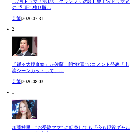
【7月ドラマ「第1話」グランプリ対談】地上波ドラマ界
の “別班” 独り勝…
芸能
|
2026.07.31
2
『踊る大捜査線』が佐藤二朗“歓喜”のコメント発表「出
演シーンカットして」…
芸能
|
2026.08.03
1
加藤紗里、“お受験ママ” に転身しても「今も現役ギャル