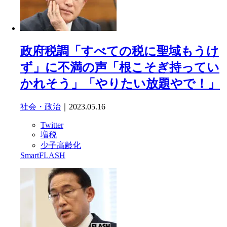
政府税調「すべての税に聖域もうけ
ず」に不満の声「根こそぎ持ってい
かれそう」「やりたい放題やで！」
社会・政治
｜2023.05.16
Twitter
増税
少子高齢化
SmartFLASH