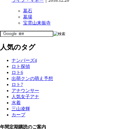
ライフ・マネー
｜2018.12.20
墓石
墓場
宝雲山来振寺
人気のタグ
ナンバーズ4
ロト探偵
ロト6
出萌クンの萌え予想
ロト7
アナウンサー
人気女子アナ
水着
三山凌輝
カープ
年間定期購読のご案内