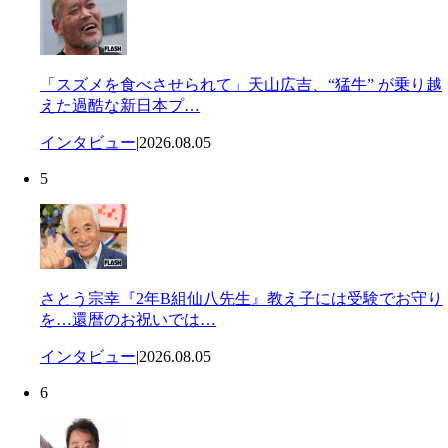
「スズメを食べさせられて」天山広吉、“猛牛” が乗り越
えた過酷な新日本プ…
インタビュー
|
2026.08.05
5
さとう宗幸『2年B組仙八先生』教え子には受験でお守り
を…還暦のお祝いでは…
インタビュー
|
2026.08.05
6