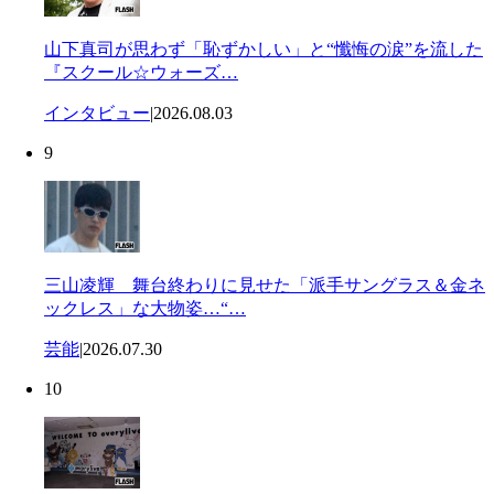
山下真司が思わず「恥ずかしい」と“懺悔の涙”を流した
『スクール☆ウォーズ…
インタビュー
|
2026.08.03
9
三山凌輝 舞台終わりに見せた「派手サングラス＆金ネ
ックレス」な大物姿…“…
芸能
|
2026.07.30
10