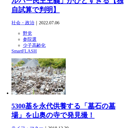
ルバー民主主義」がひどすぎる【独
自試算で判明】
社会・政治
｜2022.07.06
野党
参院選
少子高齢化
SmartFLASH
5300基を永代供養する「墓石の墓
場」を山奥の寺で発見撮！