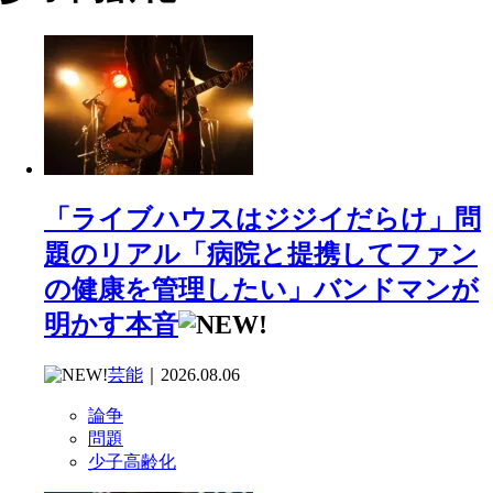
「ライブハウスはジジイだらけ」問
題のリアル「病院と提携してファン
の健康を管理したい」バンドマンが
明かす本音
芸能
｜2026.08.06
論争
問題
少子高齢化