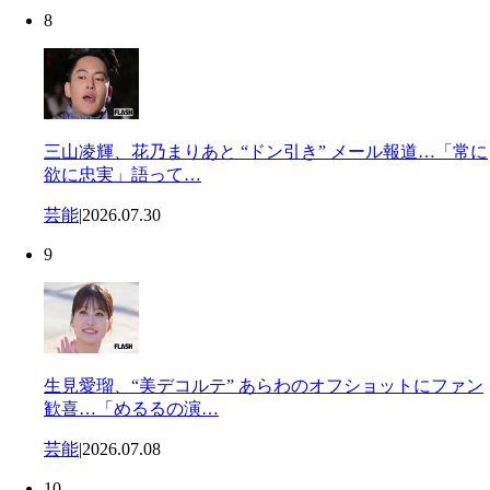
8
三山凌輝、花乃まりあと “ドン引き” メール報道…「常に
欲に忠実」語って…
芸能
|
2026.07.30
9
生見愛瑠、“美デコルテ” あらわのオフショットにファン
歓喜…「めるるの演…
芸能
|
2026.07.08
10