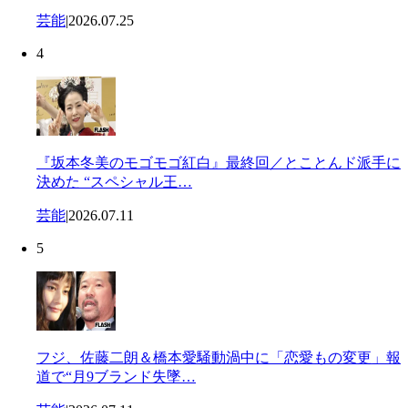
芸能
|
2026.07.25
4
『坂本冬美のモゴモゴ紅白』最終回／とことんド派手に
決めた “スペシャル王…
芸能
|
2026.07.11
5
フジ、佐藤二朗＆橋本愛騒動渦中に「恋愛もの変更」報
道で“月9ブランド失墜…