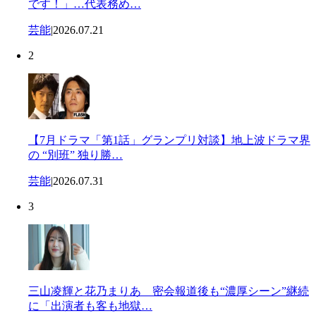
です！」…代表務め…
芸能
|
2026.07.21
2
【7月ドラマ「第1話」グランプリ対談】地上波ドラマ界
の “別班” 独り勝…
芸能
|
2026.07.31
3
三山凌輝と花乃まりあ 密会報道後も“濃厚シーン”継続
に「出演者も客も地獄…