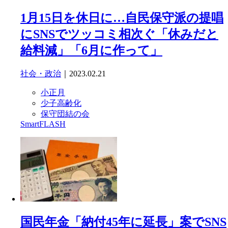
1月15日を休日に…自民保守派の提唱
にSNSでツッコミ相次ぐ「休みだと
給料減」「6月に作って」
社会・政治
｜2023.02.21
小正月
少子高齢化
保守団結の会
SmartFLASH
国民年金「納付45年に延長」案でSNS