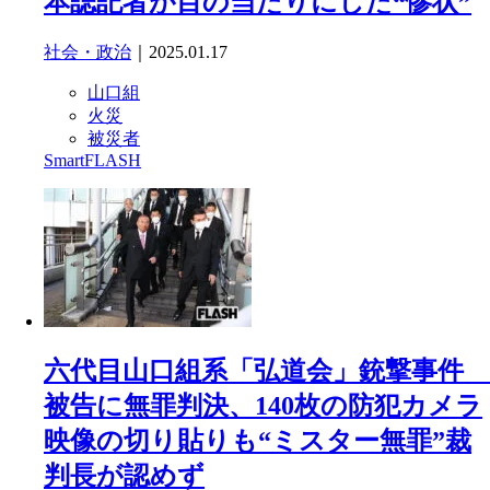
本誌記者が目の当たりにした“惨状”
社会・政治
｜2025.01.17
山口組
火災
被災者
SmartFLASH
六代目山口組系「弘道会」銃撃事件
被告に無罪判決、140枚の防犯カメラ
映像の切り貼りも“ミスター無罪”裁
判長が認めず