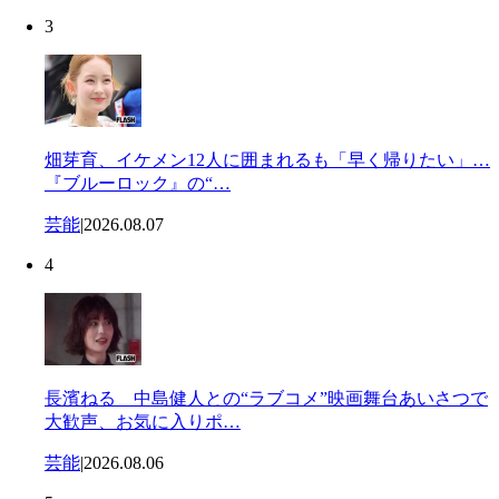
3
畑芽育、イケメン12人に囲まれるも「早く帰りたい」…
『ブルーロック』の“…
芸能
|
2026.08.07
4
長濱ねる 中島健人との“ラブコメ”映画舞台あいさつで
大歓声、お気に入りポ…
芸能
|
2026.08.06