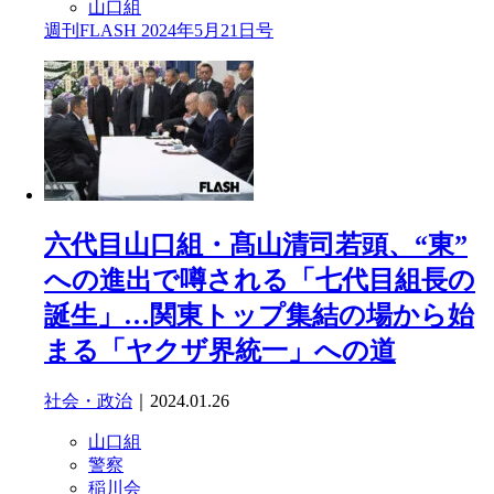
山口組
週刊FLASH 2024年5月21日号
六代目山口組・髙山清司若頭、“東”
への進出で噂される「七代目組長の
誕生」…関東トップ集結の場から始
まる「ヤクザ界統一」への道
社会・政治
｜2024.01.26
山口組
警察
稲川会