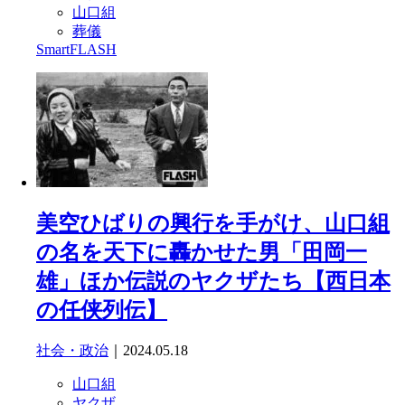
山口組
葬儀
SmartFLASH
美空ひばりの興行を手がけ、山口組
の名を天下に轟かせた男「田岡一
雄」ほか伝説のヤクザたち【西日本
の任侠列伝】
社会・政治
｜2024.05.18
山口組
ヤクザ