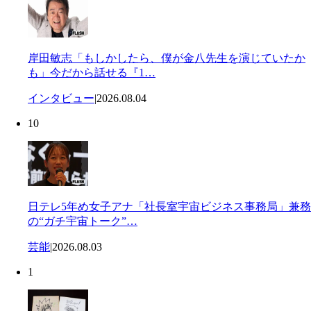
岸田敏志「もしかしたら、僕が金八先生を演じていたか
も」今だから話せる『1…
インタビュー
|
2026.08.04
10
日テレ5年め女子アナ「社長室宇宙ビジネス事務局」兼務
の“ガチ宇宙トーク”…
芸能
|
2026.08.03
1