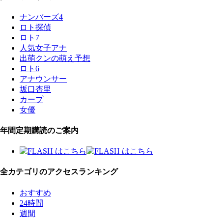
ナンバーズ4
ロト探偵
ロト7
人気女子アナ
出萌クンの萌え予想
ロト6
アナウンサー
坂口杏里
カープ
女優
年間定期購読のご案内
全カテゴリのアクセスランキング
おすすめ
24時間
週間