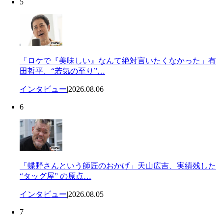
5
「ロケで『美味しい』なんて絶対言いたくなかった」有
田哲平、“若気の至り”…
インタビュー
|
2026.08.06
6
「蝶野さんという師匠のおかげ」天山広吉、実績残した
“タッグ屋” の原点…
インタビュー
|
2026.08.05
7