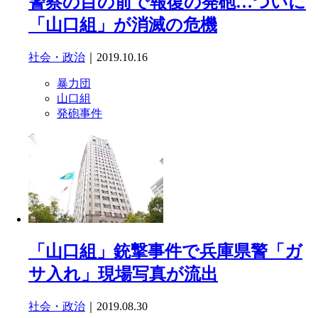
警察の目の前で報復の発砲…ついに
「山口組」が消滅の危機
社会・政治
｜2019.10.16
暴力団
山口組
発砲事件
「山口組」銃撃事件で兵庫県警「ガ
サ入れ」現場写真が流出
社会・政治
｜2019.08.30