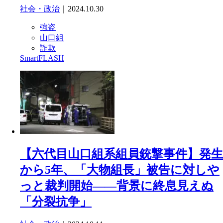
社会・政治
｜2024.10.30
強盗
山口組
詐欺
SmartFLASH
【六代目山口組系組員銃撃事件】発生
から5年、「大物組長」被告に対しや
っと裁判開始――背景に終息見えぬ
「分裂抗争」