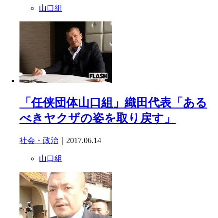
山口組
「任侠団体山口組」織田代表「ある
べきヤクザの姿を取り戻す」
社会・政治
｜2017.06.14
山口組