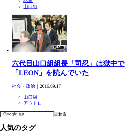
話題
山口組
六代目山口組組長「司忍」は獄中で
「LEON」を読んでいた
社会・政治
｜2016.09.17
山口組
アウトロー
人気のタグ