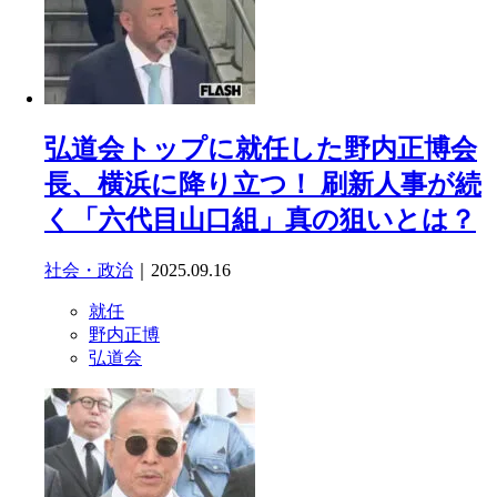
弘道会トップに就任した野内正博会
長、横浜に降り立つ！ 刷新人事が続
く「六代目山口組」真の狙いとは？
社会・政治
｜2025.09.16
就任
野内正博
弘道会