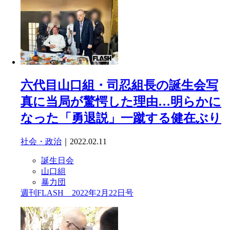
六代目山口組・司忍組長の誕生会写
真に当局が驚愕した理由…明らかに
なった「勇退説」一蹴する健在ぶり
社会・政治
｜2022.02.11
誕生日会
山口組
暴力団
週刊FLASH 2022年2月22日号