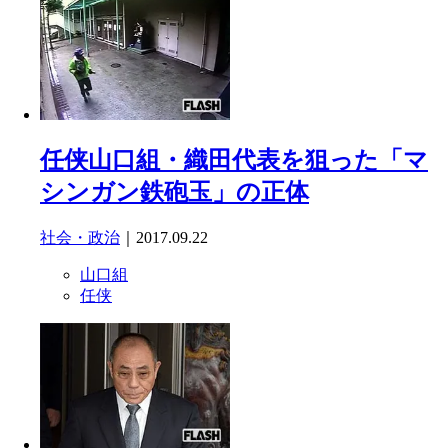
任侠山口組・織田代表を狙った「マ
シンガン鉄砲玉」の正体
社会・政治
｜2017.09.22
山口組
任侠