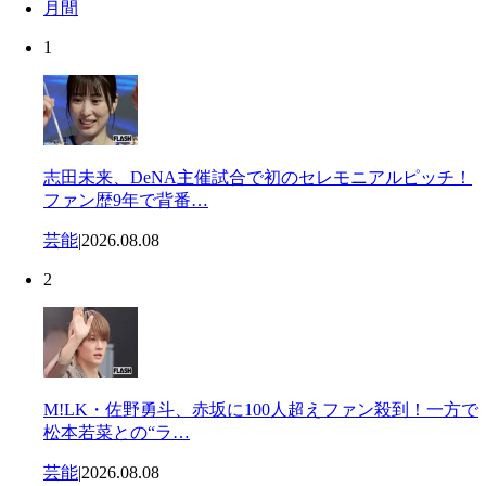
月間
1
志田未来、DeNA主催試合で初のセレモニアルピッチ！
ファン歴9年で背番…
芸能
|
2026.08.08
2
M!LK・佐野勇斗、赤坂に100人超えファン殺到！一方で
松本若菜との“ラ…
芸能
|
2026.08.08