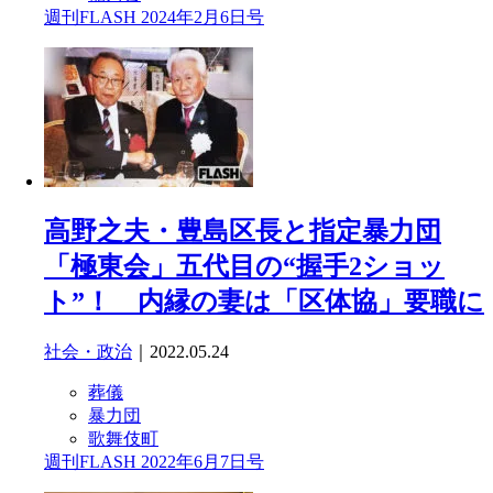
週刊FLASH 2024年2月6日号
高野之夫・豊島区長と指定暴力団
「極東会」五代目の“握手2ショッ
ト”！ 内縁の妻は「区体協」要職に
社会・政治
｜2022.05.24
葬儀
暴力団
歌舞伎町
週刊FLASH 2022年6月7日号