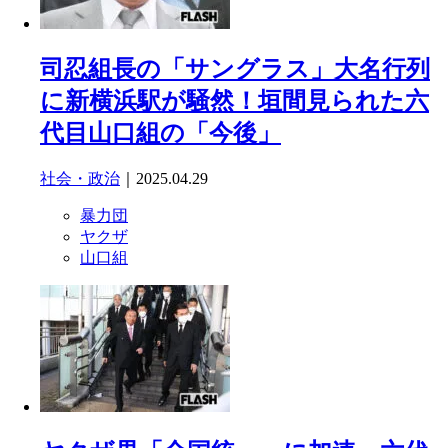
司忍組長の「サングラス」大名行列
に新横浜駅が騒然！垣間見られた六
代目山口組の「今後」
社会・政治
｜2025.04.29
暴力団
ヤクザ
山口組