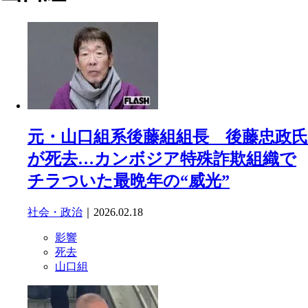
元・山口組系後藤組組長 後藤忠政氏
が死去…カンボジア特殊詐欺組織で
チラついた最晩年の“威光”
社会・政治
｜2026.02.18
影響
死去
山口組