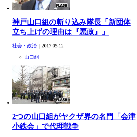
神戸山口組の斬り込み隊長「新団体
立ち上げの理由は『悪政』」
社会・政治
｜2017.05.12
山口組
2つの山口組がヤクザ界の名門「会津
小鉄会」で代理戦争