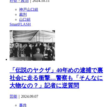
社会・政治
｜2024.10.11
神戸山口組
裁判
山口組
SmartFLASH
「伝説のヤクザ」40年めの逮捕で裏
社会に走る衝撃…警察も「そんなに
大物なの？」記者に逆質問
芸能
｜2024.09.07
事件