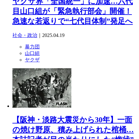
ヤクザ界「全国統一」に加速…六代
目山口組が「緊急執行部会」開催！
急速な若返りで“七代目体制”発足へ
社会・政治
｜2025.04.19
暴力団
山口組
ヤクザ
【阪神・淡路大震災から30年】一面
の焼け野原、積み上げられた棺桶…