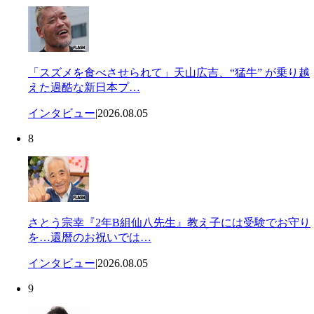
「スズメを食べさせられて」天山広吉、“猛牛” が乗り越
えた過酷な新日本プ…
インタビュー
|
2026.08.05
8
さとう宗幸『2年B組仙八先生』教え子には受験でお守り
を…還暦のお祝いでは…
インタビュー
|
2026.08.05
9