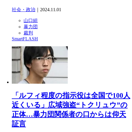
社会・政治
｜2024.11.01
山口組
暴力団
裁判
SmartFLASH
「ルフィ程度の指示役は全国で100人
近くいる」広域強盗“トクリュウ”の
正体…暴力団関係者の口からは仰天
証言