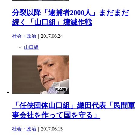
分裂以降「逮捕者2000人」まだまだ
続く「山口組」壊滅作戦
社会・政治
｜2017.06.24
山口組
「任侠団体山口組」織田代表「民間軍
事会社を作って国を守る」
社会・政治
｜2017.06.15