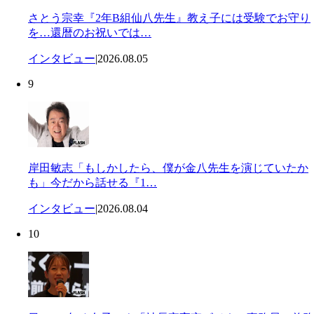
さとう宗幸『2年B組仙八先生』教え子には受験でお守り
を…還暦のお祝いでは…
インタビュー
|
2026.08.05
9
岸田敏志「もしかしたら、僕が金八先生を演じていたか
も」今だから話せる『1…
インタビュー
|
2026.08.04
10