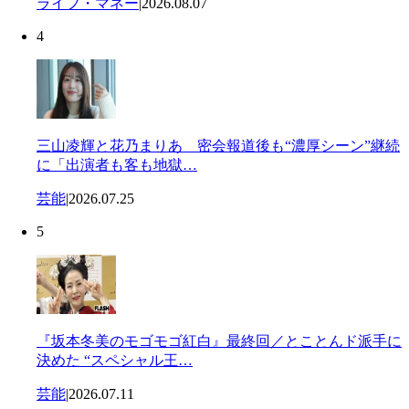
ライフ・マネー
|
2026.08.07
4
三山凌輝と花乃まりあ 密会報道後も“濃厚シーン”継続
に「出演者も客も地獄…
芸能
|
2026.07.25
5
『坂本冬美のモゴモゴ紅白』最終回／とことんド派手に
決めた “スペシャル王…
芸能
|
2026.07.11