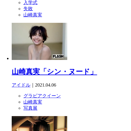
入学式
失敗
山崎真実
山崎真実「シン・ヌード」
アイドル
｜2021.04.06
グラビアクイーン
山崎真実
写真展