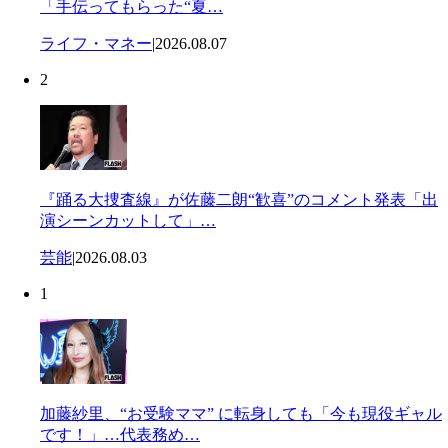
「手伝ってもらった“夏…
ライフ・マネー
|
2026.08.07
2
『踊る大捜査線』が佐藤二朗“歓喜”のコメント発表「出
演シーンカットして」…
芸能
|
2026.08.03
1
加藤紗里、“お受験ママ” に転身しても「今も現役ギャル
です！」…代表務め…