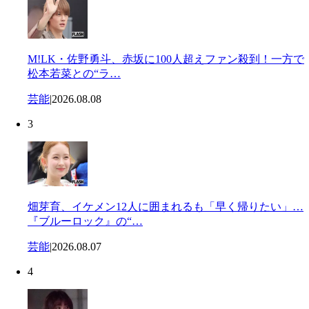
M!LK・佐野勇斗、赤坂に100人超えファン殺到！一方で
松本若菜との“ラ…
芸能
|
2026.08.08
3
畑芽育、イケメン12人に囲まれるも「早く帰りたい」…
『ブルーロック』の“…
芸能
|
2026.08.07
4