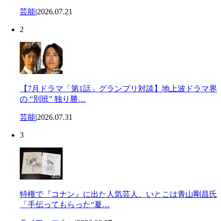
芸能
|
2026.07.21
2
【7月ドラマ「第1話」グランプリ対談】地上波ドラマ界
の “別班” 独り勝…
芸能
|
2026.07.31
3
特権で『コナン』に出た人気芸人、いとこは青山剛昌氏
「手伝ってもらった“夏…