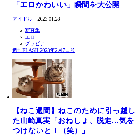
「エロかわいい」瞬間を大公開
アイドル
｜2023.01.28
写真集
エロ
グラビア
週刊FLASH 2023年2月7日号
【ねこ週間】ねこのために引っ越し
た山崎真実「おねしょ、脱走…気を
つけないと！（笑）」