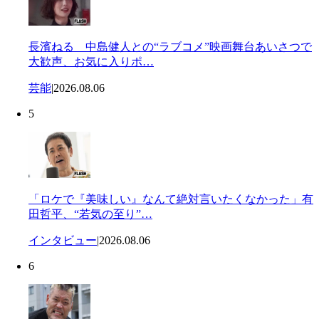
長濱ねる 中島健人との“ラブコメ”映画舞台あいさつで
大歓声、お気に入りポ…
芸能
|
2026.08.06
5
「ロケで『美味しい』なんて絶対言いたくなかった」有
田哲平、“若気の至り”…
インタビュー
|
2026.08.06
6