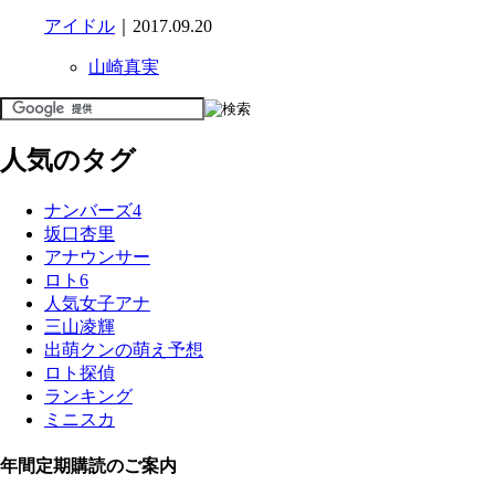
アイドル
｜2017.09.20
山崎真実
人気のタグ
ナンバーズ4
坂口杏里
アナウンサー
ロト6
人気女子アナ
三山凌輝
出萌クンの萌え予想
ロト探偵
ランキング
ミニスカ
年間定期購読のご案内