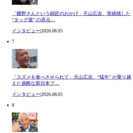
「蝶野さんという師匠のおかげ」天山広吉、実績残した
“タッグ屋” の原点…
インタビュー
|
2026.08.05
7
「スズメを食べさせられて」天山広吉、“猛牛” が乗り越
えた過酷な新日本プ…
インタビュー
|
2026.08.05
8