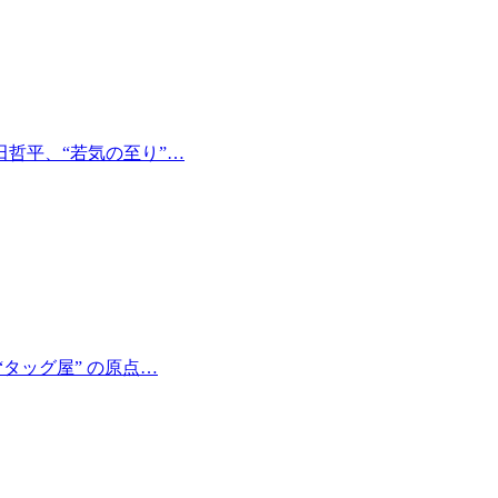
哲平、“若気の至り”…
タッグ屋” の原点…