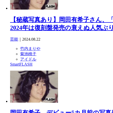
【秘蔵写真あり】岡田有希子さん、「
2024年は復刻盤発売の衰えぬ人気ぶ
芸能
｜2024.08.22
竹内まりや
菊池桃子
アイドル
SmartFLASH
岡田有希子、デビュー5カ月前の写真