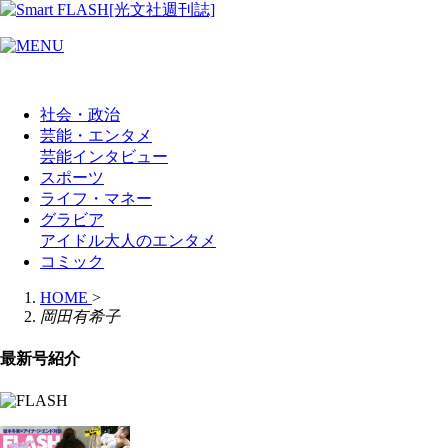
社会・政治
芸能・エンタメ
芸能
インタビュー
スポーツ
ライフ・マネー
グラビア
アイドル
大人のエンタメ
コミック
HOME
>
岡田有希子
最新号紹介