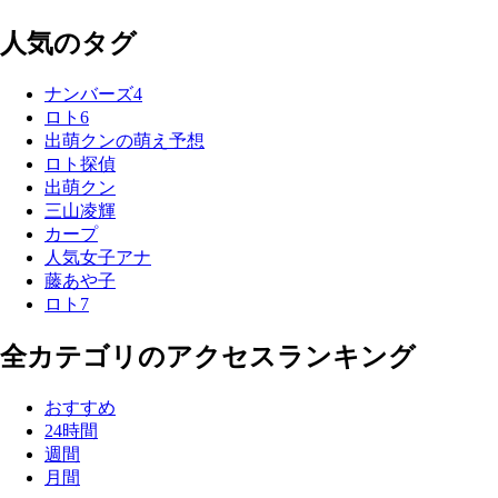
人気のタグ
ナンバーズ4
ロト6
出萌クンの萌え予想
ロト探偵
出萌クン
三山凌輝
カープ
人気女子アナ
藤あや子
ロト7
全カテゴリのアクセスランキング
おすすめ
24時間
週間
月間