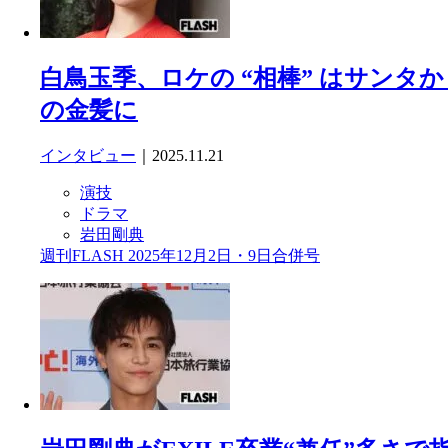
白鳥玉季、ロケの “相棒” はサン
の金髪に
インタビュー
｜2025.11.21
演技
ドラマ
岩田剛典
週刊FLASH 2025年12月2日・9日合併号