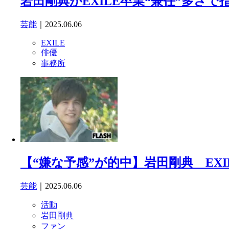
岩田剛典がEXILE卒業“兼任”多さ
芸能
｜2025.06.06
EXILE
俳優
事務所
【“嫌な予感”が的中】岩田剛典 E
芸能
｜2025.06.06
活動
岩田剛典
ファン