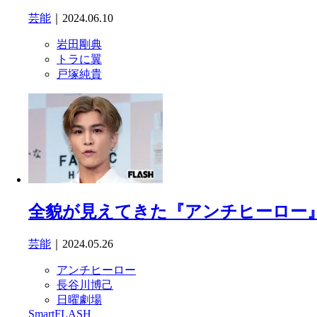
芸能
｜2024.06.10
岩田剛典
トラに翼
戸塚純貴
全貌が見えてきた『アンチヒーロー
芸能
｜2024.05.26
アンチヒーロー
長谷川博己
日曜劇場
SmartFLASH