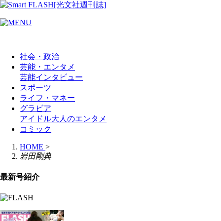
社会・政治
芸能・エンタメ
芸能
インタビュー
スポーツ
ライフ・マネー
グラビア
アイドル
大人のエンタメ
コミック
HOME
>
岩田剛典
最新号紹介