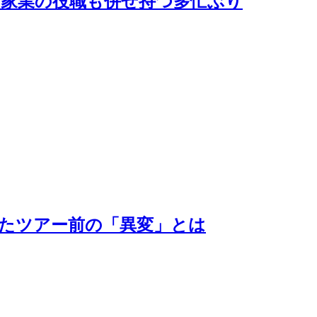
点”家業の役職も併せ持つ多忙ぶり
いたツアー前の「異変」とは