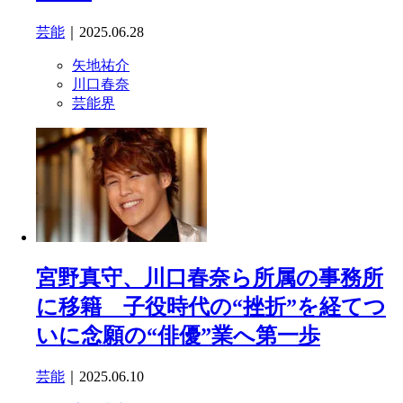
芸能
｜2025.06.28
矢地祐介
川口春奈
芸能界
宮野真守、川口春奈ら所属の事務所
に移籍 子役時代の“挫折”を経てつ
いに念願の“俳優”業へ第一歩
芸能
｜2025.06.10