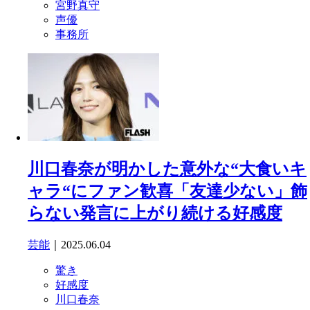
宮野真守
声優
事務所
川口春奈が明かした意外な“大食いキ
ャラ“にファン歓喜「友達少ない」飾
らない発言に上がり続ける好感度
芸能
｜2025.06.04
驚き
好感度
川口春奈