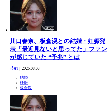
川口春奈、板倉滉との結婚・妊娠発
表「最近見ないと思ってた」ファン
が感じていた “予兆” とは
芸能
｜2026.08.03
結婚
妊娠
板倉滉