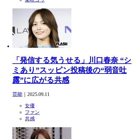
「発信する気うせる」川口春奈 “シ
ミあり”スッピン投稿後の“弱音吐
露”に広がる共感
芸能
｜2025.09.11
女優
ファン
共感