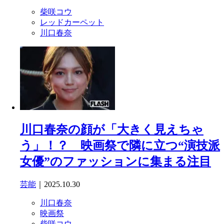
柴咲コウ
レッドカーペット
川口春奈
川口春奈の顔が「大きく見えちゃ
う」！？ 映画祭で隣に立つ“演技派
女優”のファッションに集まる注目
芸能
｜2025.10.30
川口春奈
映画祭
柴咲コウ