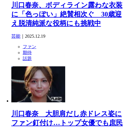
川口春奈、ボディライン露わな衣装
に「色っぽい」絶賛相次ぐ 30歳迎
え脱清純派な役柄にも挑戦中
芸能
｜2025.12.19
ファン
期待
話題
川口春奈 大胆肩だし赤ドレス姿に
ファン釘付け…トップ女優でも庶民