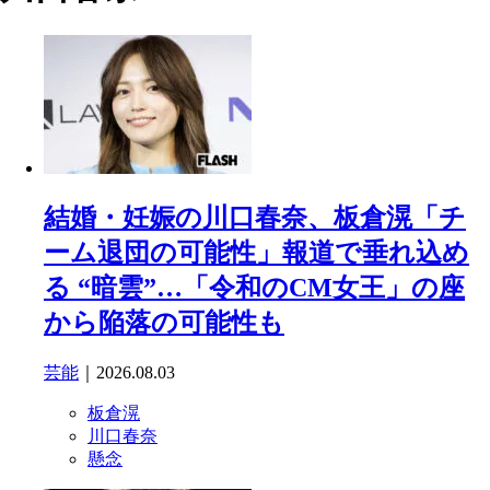
結婚・妊娠の川口春奈、板倉滉「チ
ーム退団の可能性」報道で垂れ込め
る “暗雲”…「令和のCM女王」の座
から陥落の可能性も
芸能
｜2026.08.03
板倉滉
川口春奈
懸念