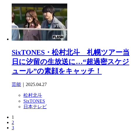
SixTONES・松村北斗 札幌ツアー当
日に汐留の生放送に…“超過密スケジ
ュール”の素顔をキャッチ！
芸能
｜2025.04.27
松村北斗
SixTONES
日本テレビ
1
2
3