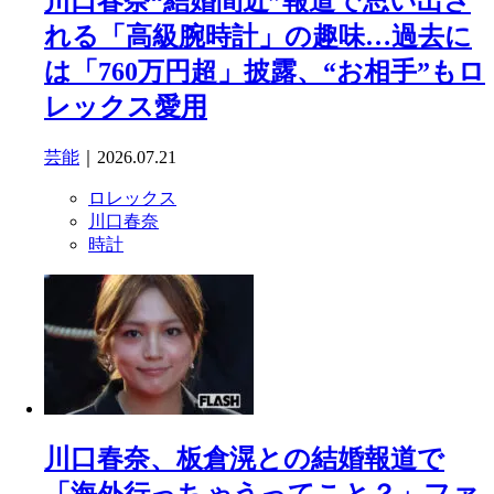
川口春奈“結婚間近”報道で思い出さ
れる「高級腕時計」の趣味…過去に
は「760万円超」披露、“お相手”もロ
レックス愛用
芸能
｜2026.07.21
ロレックス
川口春奈
時計
川口春奈、板倉滉との結婚報道で