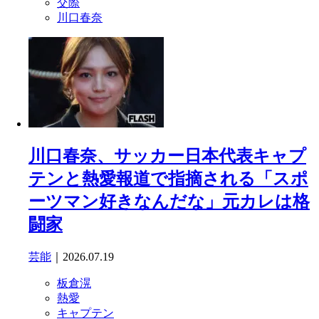
交際
川口春奈
川口春奈、サッカー日本代表キャプ
テンと熱愛報道で指摘される「スポ
ーツマン好きなんだな」元カレは格
闘家
芸能
｜2026.07.19
板倉滉
熱愛
キャプテン