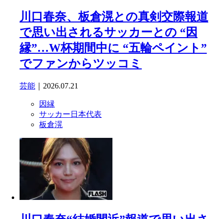
川口春奈、板倉滉との真剣交際報道
で思い出されるサッカーとの “因
縁”…W杯期間中に “五輪ペイント”
でファンからツッコミ
芸能
｜2026.07.21
因縁
サッカー日本代表
板倉滉