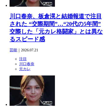
川口春奈、板倉滉と結婚報道で注目
された “交際期間”…“20代の5年間”
交際した「元カレ格闘家」とは異な
るスピード感
芸能
｜2026.07.21
注目
川口春奈
元カレ