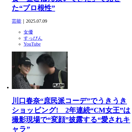
た“プロ根性”
芸能
｜2025.07.09
女優
すっぴん
YouTube
川口春奈“庶民派コーデ”でうきうき
ショッピング! 2年連続“CM女王”は
撮影現場で“変顔”披露する“愛されキ
ャラ”