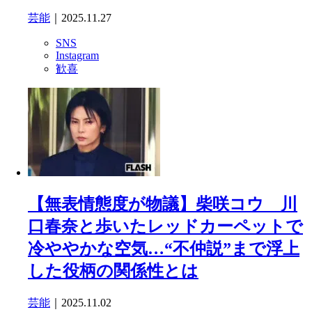
芸能
｜2025.11.27
SNS
Instagram
歓喜
【無表情態度が物議】柴咲コウ 川
口春奈と歩いたレッドカーペットで
冷ややかな空気…“不仲説”まで浮上
した役柄の関係性とは
芸能
｜2025.11.02