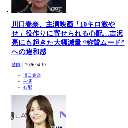
川口春奈、主演映画「10キロ激や
せ」役作りに寄せられる心配…吉沢
亮にも起きた大幅減量 “称賛ムード”
への違和感
芸能
｜2026.04.19
川口春奈
主演
心配