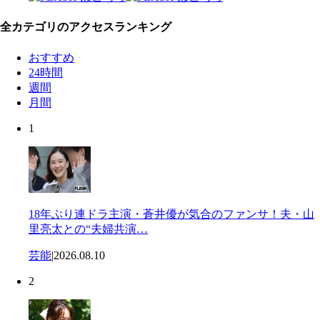
全カテゴリのアクセスランキング
おすすめ
24時間
週間
月間
1
18年ぶり連ドラ主演・蒼井優が気合のファンサ！夫・山
里亮太との“夫婦共演…
芸能
|
2026.08.10
2