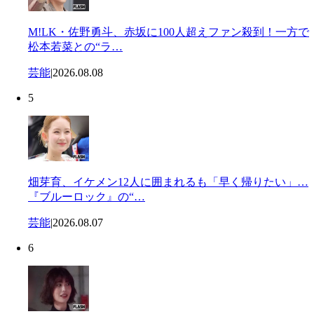
M!LK・佐野勇斗、赤坂に100人超えファン殺到！一方で
松本若菜との“ラ…
芸能
|
2026.08.08
5
畑芽育、イケメン12人に囲まれるも「早く帰りたい」…
『ブルーロック』の“…
芸能
|
2026.08.07
6