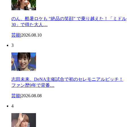
のん、酷暑ロケも “絶品の笑顔” で乗り越えた！「ミドル
30」で得た大人…
芸能
|
2026.08.10
3
志田未来、DeNA主催試合で初のセレモニアルピッチ！
ファン歴9年で背番…
芸能
|
2026.08.08
4