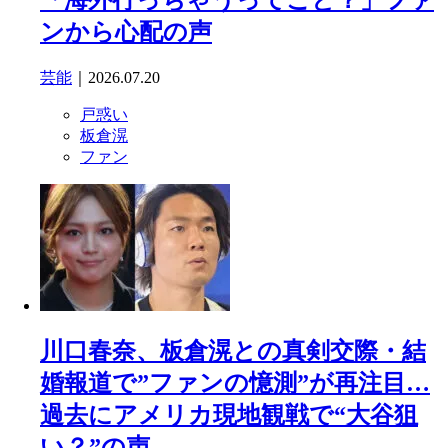
「海外行っちゃうってこと？」ファ
ンから心配の声
芸能
｜2026.07.20
戸惑い
板倉滉
ファン
川口春奈、板倉滉との真剣交際・結
婚報道で”ファンの憶測”が再注目…
過去にアメリカ現地観戦で“大谷狙
い？”の声