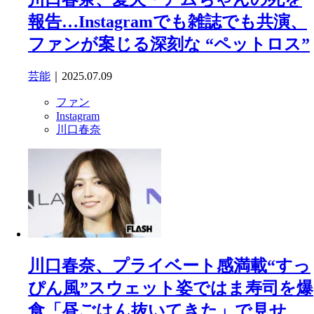
報告…Instagramでも雑誌でも共演、
ファンが案じる深刻な “ペットロス”
芸能
｜2025.07.09
ファン
Instagram
川口春奈
川口春奈、プライベート感満載“すっ
ぴん風”スウェット姿ではま寿司を爆
食「昼ごはん抜いてきた」で見せ