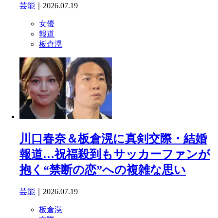
芸能
｜2026.07.19
女優
報道
板倉滉
川口春奈＆板倉滉に真剣交際・結婚
報道…祝福殺到もサッカーファンが
抱く“禁断の恋”への複雑な思い
芸能
｜2026.07.19
板倉滉