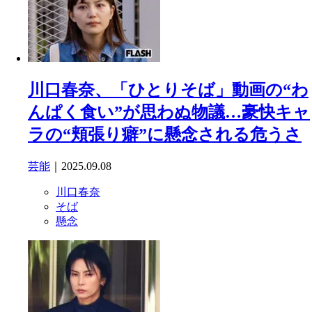
川口春奈、「ひとりそば」動画の“わ
んぱく食い”が思わぬ物議…豪快キャ
ラの“頬張り癖”に懸念される危うさ
芸能
｜2025.09.08
川口春奈
そば
懸念