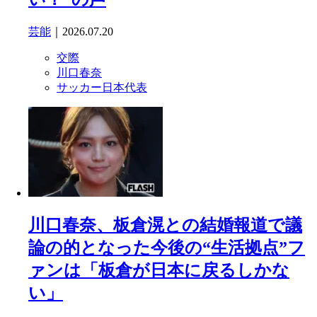
芸能
｜2026.07.20
交際
川口春奈
サッカー日本代表
川口春奈、板倉滉との結婚報道で議
論の的となった今後の“生活拠点”フ
ァンは「板倉が日本に戻るしかな
い」