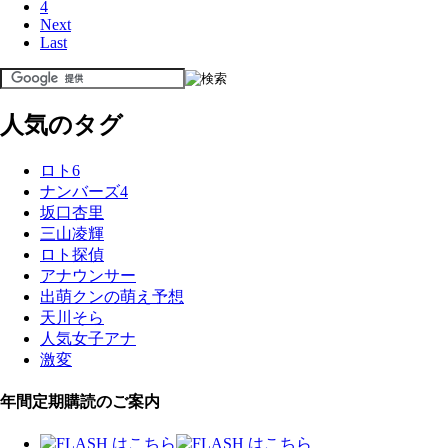
4
Next
Last
人気のタグ
ロト6
ナンバーズ4
坂口杏里
三山凌輝
ロト探偵
アナウンサー
出萌クンの萌え予想
天川そら
人気女子アナ
激変
年間定期購読のご案内