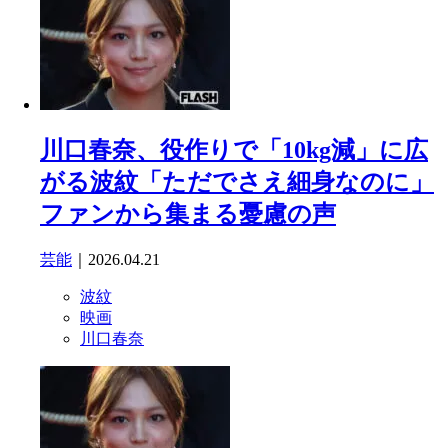
川口春奈、役作りで「10kg減」に広
がる波紋「ただでさえ細身なのに」
ファンから集まる憂慮の声
芸能
｜2026.04.21
波紋
映画
川口春奈