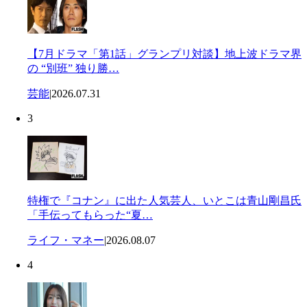
【7月ドラマ「第1話」グランプリ対談】地上波ドラマ界
の “別班” 独り勝…
芸能
|
2026.07.31
3
特権で『コナン』に出た人気芸人、いとこは青山剛昌氏
「手伝ってもらった“夏…
ライフ・マネー
|
2026.08.07
4