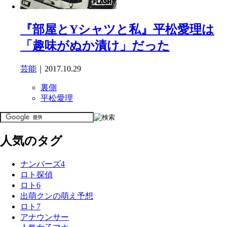
『部屋とYシャツと私』平松愛理は
「趣味がぬか漬け」だった
芸能
｜2017.10.29
裏側
平松愛理
人気のタグ
ナンバーズ4
ロト探偵
ロト6
出萌クンの萌え予想
ロト7
アナウンサー