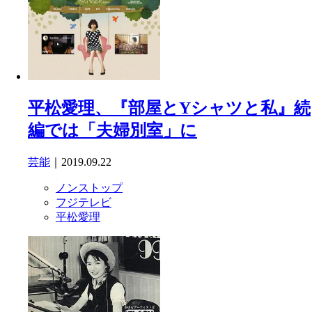
平松愛理、『部屋とYシャツと私』続
編では「夫婦別室」に
芸能
｜2019.09.22
ノンストップ
フジテレビ
平松愛理