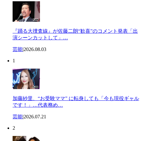
『踊る大捜査線』が佐藤二朗“歓喜”のコメント発表「出
演シーンカットして」…
芸能
|
2026.08.03
1
加藤紗里、“お受験ママ” に転身しても「今も現役ギャル
です！」…代表務め…
芸能
|
2026.07.21
2