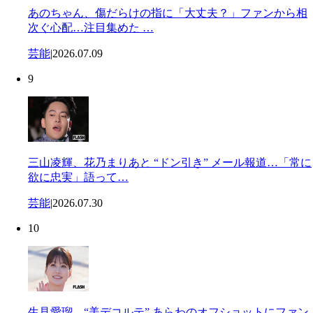
あのちゃん、傷だらけの指に「大丈夫？」ファンから相
次ぐ心配…注目集めた …
芸能
|
2026.07.09
9
三山凌輝、花乃まりあと “ドン引き” メール報道…「常に
欲に忠実」語って…
芸能
|
2026.07.30
10
生見愛瑠、“美デコルテ” あらわのオフショットにファン