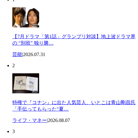
【7月ドラマ「第1話」グランプリ対談】地上波ドラマ界
の “別班” 独り勝…
芸能
|
2026.07.31
2
特権で『コナン』に出た人気芸人、いとこは青山剛昌氏
「手伝ってもらった“夏…
ライフ・マネー
|
2026.08.07
3