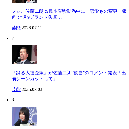
フジ、佐藤二朗＆橋本愛騒動渦中に「恋愛もの変更」報
道で“月9ブランド失墜…
芸能
|
2026.07.11
7
『踊る大捜査線』が佐藤二朗“歓喜”のコメント発表「出
演シーンカットして」…
芸能
|
2026.08.03
8