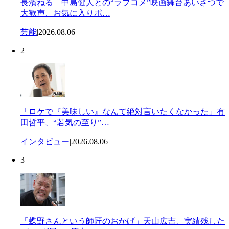
長濱ねる 中島健人との“ラブコメ”映画舞台あいさつで
大歓声、お気に入りポ…
芸能
|
2026.08.06
2
「ロケで『美味しい』なんて絶対言いたくなかった」有
田哲平、“若気の至り”…
インタビュー
|
2026.08.06
3
「蝶野さんという師匠のおかげ」天山広吉、実績残した