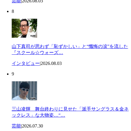
芸能
|
2026.08.03
8
山下真司が思わず「恥ずかしい」と“懺悔の涙”を流した
『スクール☆ウォーズ…
インタビュー
|
2026.08.03
9
三山凌輝 舞台終わりに見せた「派手サングラス＆金ネ
ックレス」な大物姿…“…
芸能
|
2026.07.30