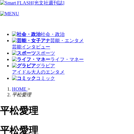
社会・政治
芸能・エンタメ
芸能
インタビュー
スポーツ
ライフ・マネー
グラビア
アイドル
大人のエンタメ
コミック
HOME
>
平松愛理
平松愛理
平松愛理