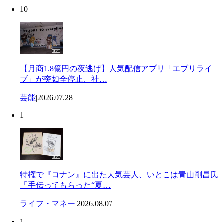
10
【月商1.8億円の夜逃げ】人気配信アプリ「エブリライ
ブ」が突如全停止、社…
芸能
|
2026.07.28
1
特権で『コナン』に出た人気芸人、いとこは青山剛昌氏
「手伝ってもらった“夏…
ライフ・マネー
|
2026.08.07
1