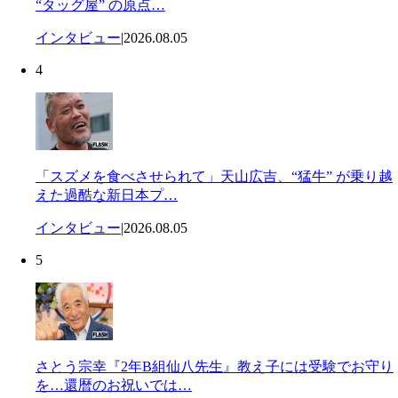
“タッグ屋” の原点…
インタビュー
|
2026.08.05
4
「スズメを食べさせられて」天山広吉、“猛牛” が乗り越
えた過酷な新日本プ…
インタビュー
|
2026.08.05
5
さとう宗幸『2年B組仙八先生』教え子には受験でお守り
を…還暦のお祝いでは…