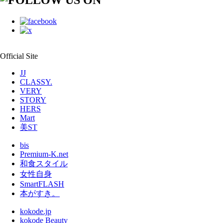
Official Site
JJ
CLASSY.
VERY
STORY
HERS
Mart
美ST
bis
Premium-K.net
和食スタイル
女性自身
SmartFLASH
本がすき。
kokode.jp
kokode Beauty