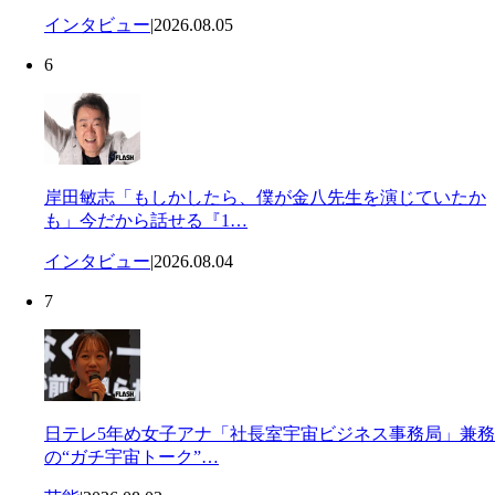
インタビュー
|
2026.08.05
6
岸田敏志「もしかしたら、僕が金八先生を演じていたか
も」今だから話せる『1…
インタビュー
|
2026.08.04
7
日テレ5年め女子アナ「社長室宇宙ビジネス事務局」兼務
の“ガチ宇宙トーク”…