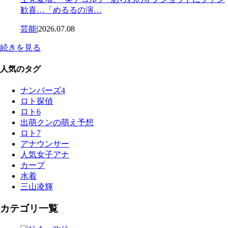
歓喜…「めるるの演…
芸能
|
2026.07.08
続きを見る
人気のタグ
ナンバーズ4
ロト探偵
ロト6
出萌クンの萌え予想
ロト7
アナウンサー
人気女子アナ
カープ
水着
三山凌輝
カテゴリ一覧