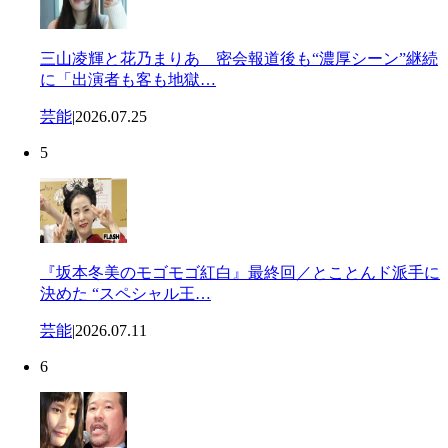
三山凌輝と花乃まりあ 密会報道後も“濃厚シーン”継続
に「出演者も客も地獄…
芸能
|
2026.07.25
5
『坂本冬美のモゴモゴ紅白』最終回／とことんド派手に
決めた “スペシャル王…
芸能
|
2026.07.11
6