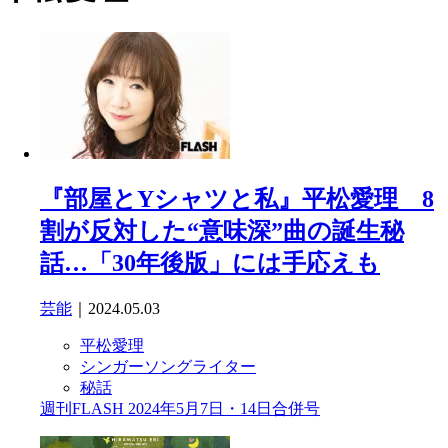
『部屋とYシャツと私』平松愛理 8
割が反対した“意味深”曲の誕生秘
話…「30年後版」には手応えも
芸能
｜2024.05.03
平松愛理
シンガーソングライター
秘話
週刊FLASH 2024年5月7日・14日合併号