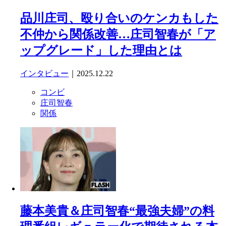
品川庄司、殴り合いのケンカもした
不仲から関係改善…庄司智春が「ア
ップグレード」した理由とは
インタビュー
｜2025.12.22
コンビ
庄司智春
関係
藤本美貴＆庄司智春“最強夫婦”の料