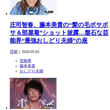
庄司智春、藤本美貴の“髪の毛ボサボ
サ＆部屋着”ショット披露…盤石な芸
能界“最強おしどり夫婦”の座
芸能
｜2026.05.02
芸能界
藤本美貴
おしどり夫婦