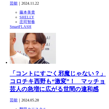
芸能
｜2024.11.22
藤本美貴
SHELLY
庄司智春
SmartFLASH
「コントにすごく邪魔じゃない？」
コロチキ西野も“激変”！ マッチョ
芸人の急増に広がる世間の違和感
芸能
｜2024.05.28