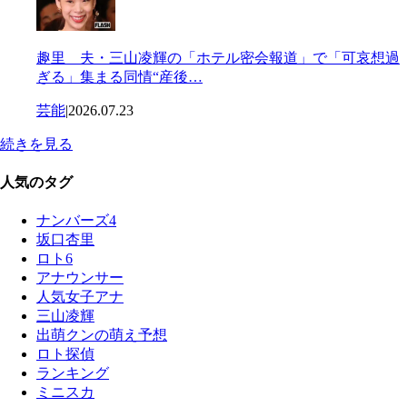
趣里 夫・三山凌輝の「ホテル密会報道」で「可哀想過
ぎる」集まる同情“産後…
芸能
|
2026.07.23
続きを見る
人気のタグ
ナンバーズ4
坂口杏里
ロト6
アナウンサー
人気女子アナ
三山凌輝
出萌クンの萌え予想
ロト探偵
ランキング
ミニスカ