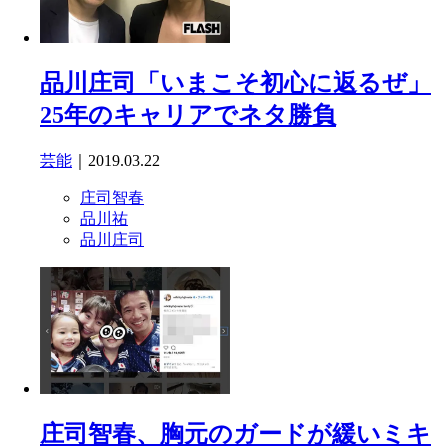
品川庄司「いまこそ初心に返るぜ」
25年のキャリアでネタ勝負
芸能
｜2019.03.22
庄司智春
品川祐
品川庄司
庄司智春、胸元のガードが緩いミキ