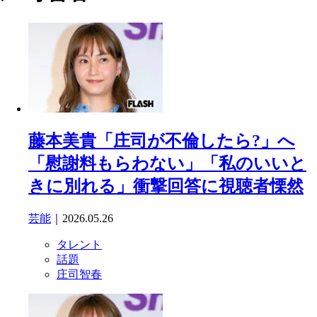
藤本美貴「庄司が不倫したら?」へ
「慰謝料もらわない」「私のいいと
きに別れる」衝撃回答に視聴者慄然
芸能
｜2026.05.26
タレント
話題
庄司智春