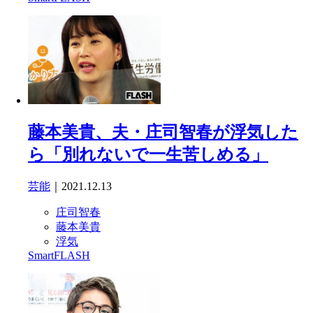
藤本美貴、夫・庄司智春が浮気した
ら「別れないで一生苦しめる」
芸能
｜2021.12.13
庄司智春
藤本美貴
浮気
SmartFLASH