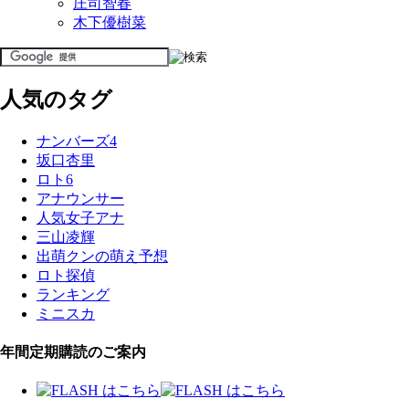
庄司智春
木下優樹菜
人気のタグ
ナンバーズ4
坂口杏里
ロト6
アナウンサー
人気女子アナ
三山凌輝
出萌クンの萌え予想
ロト探偵
ランキング
ミニスカ
年間定期購読のご案内