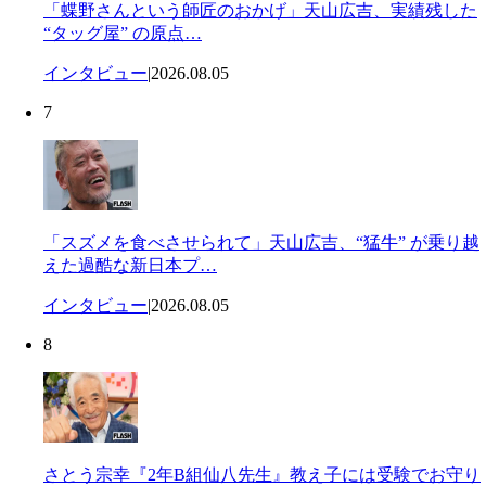
「蝶野さんという師匠のおかげ」天山広吉、実績残した
“タッグ屋” の原点…
インタビュー
|
2026.08.05
7
「スズメを食べさせられて」天山広吉、“猛牛” が乗り越
えた過酷な新日本プ…
インタビュー
|
2026.08.05
8
さとう宗幸『2年B組仙八先生』教え子には受験でお守り