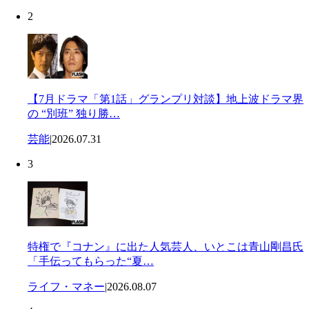
2
【7月ドラマ「第1話」グランプリ対談】地上波ドラマ界
の “別班” 独り勝…
芸能
|
2026.07.31
3
特権で『コナン』に出た人気芸人、いとこは青山剛昌氏
「手伝ってもらった“夏…
ライフ・マネー
|
2026.08.07