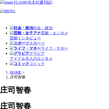
社会・政治
芸能・エンタメ
芸能
インタビュー
スポーツ
ライフ・マネー
グラビア
アイドル
大人のエンタメ
コミック
HOME
>
庄司智春
庄司智春
庄司智春