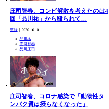
庄司智春、コンビ解散を考えたのは4
回「品川祐」から殴られて…
芸能
｜2020.10.10
品川祐
庄司智春
品川庄司
庄司智春、コロナ感染で「動物性タ
ンパク質は摂らなくなった」