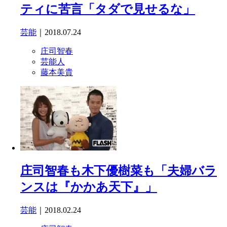
ティに苦言「タダで見せるな」
芸能
｜2018.07.24
庄司智春
芸能人
藤本美貴
庄司智春も木下優樹菜も「夫婦バラ
ンスは『かかあ天下』」
芸能
｜2018.02.24