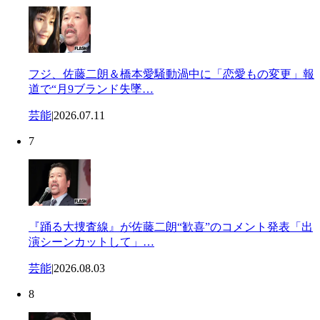
フジ、佐藤二朗＆橋本愛騒動渦中に「恋愛もの変更」報
道で“月9ブランド失墜…
芸能
|
2026.07.11
7
『踊る大捜査線』が佐藤二朗“歓喜”のコメント発表「出
演シーンカットして」…
芸能
|
2026.08.03
8