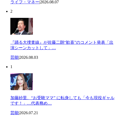
ライフ・マネー
|
2026.08.07
2
『踊る大捜査線』が佐藤二朗“歓喜”のコメント発表「出
演シーンカットして」…
芸能
|
2026.08.03
1
加藤紗里、“お受験ママ” に転身しても「今も現役ギャル
です！」…代表務め…
芸能
|
2026.07.21