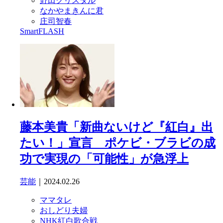
野田クリスタル
なかやまきんに君
庄司智春
SmartFLASH
藤本美貴「新曲ないけど『紅白』出
たい！」宣言 ポケビ・ブラビの成
功で実現の「可能性」が急浮上
芸能
｜2024.02.26
ママタレ
おしどり夫婦
NHK紅白歌合戦