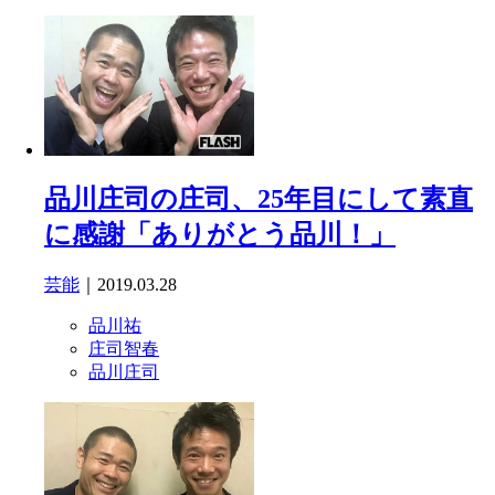
品川庄司の庄司、25年目にして素直
に感謝「ありがとう品川！」
芸能
｜2019.03.28
品川祐
庄司智春
品川庄司