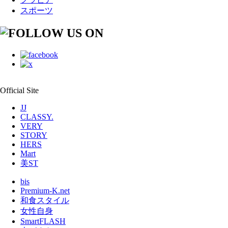
スポーツ
Official Site
JJ
CLASSY.
VERY
STORY
HERS
Mart
美ST
bis
Premium-K.net
和食スタイル
女性自身
SmartFLASH