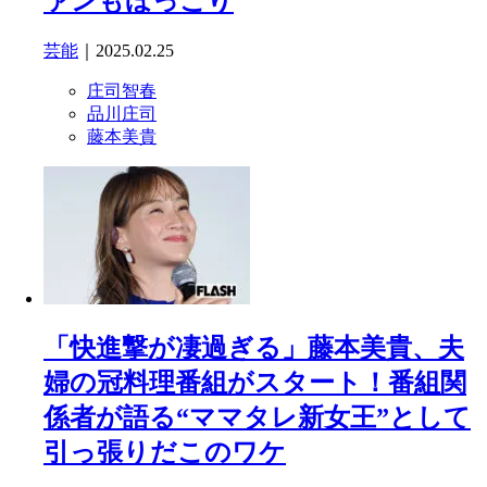
ァンもほっこり
芸能
｜2025.02.25
庄司智春
品川庄司
藤本美貴
「快進撃が凄過ぎる」藤本美貴、夫
婦の冠料理番組がスタート！番組関
係者が語る“ママタレ新女王”として
引っ張りだこのワケ