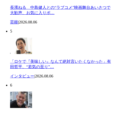
長濱ねる 中島健人との“ラブコメ”映画舞台あいさつで
大歓声、お気に入りポ…
芸能
|
2026.08.06
5
「ロケで『美味しい』なんて絶対言いたくなかった」有
田哲平、“若気の至り”…
インタビュー
|
2026.08.06
6