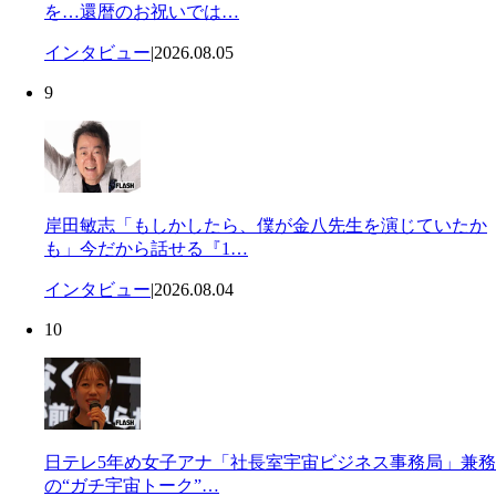
を…還暦のお祝いでは…
インタビュー
|
2026.08.05
9
岸田敏志「もしかしたら、僕が金八先生を演じていたか
も」今だから話せる『1…
インタビュー
|
2026.08.04
10
日テレ5年め女子アナ「社長室宇宙ビジネス事務局」兼務
の“ガチ宇宙トーク”…