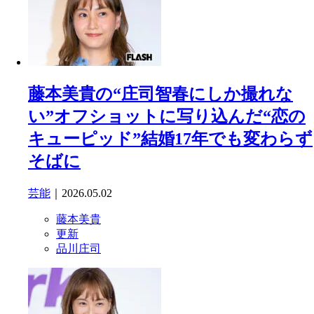
藤本美貴の“庄司智春にしか撮れな
い”オフショットに写り込んだ“恋の
キューピッド”結婚17年でも変わらず
そばに
芸能
｜2026.05.02
藤本美貴
更新
品川庄司