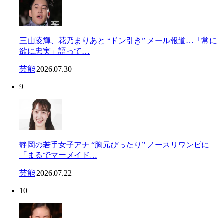
三山凌輝、花乃まりあと “ドン引き” メール報道…「常に
欲に忠実」語って…
芸能
|
2026.07.30
9
静岡の若手女子アナ “胸元ぴったり” ノースリワンピに
「まるでマーメイド…
芸能
|
2026.07.22
10