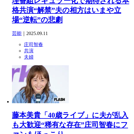
理番組レギュラー化で期待される本
格共演“解禁”夫の相方はいまや立
場“逆転”の悲劇
芸能
｜2025.09.11
庄司智春
共演
夫婦
藤本美貴「40歳ライブ」に夫が乱入
も大歓迎“稀有な存在”庄司智春にフ