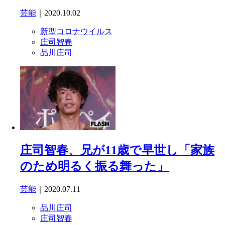
芸能
｜2020.10.02
新型コロナウイルス
庄司智春
品川庄司
庄司智春、兄が11歳で早世し「家族
のため明るく振る舞った」
芸能
｜2020.07.11
品川庄司
庄司智春