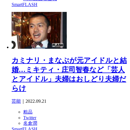
SmartFLASH
カミナリ・まなぶが元アイドルと結
婚…ミキティ・庄司智春など「芸人
とアイドル」夫婦はおしどり夫婦だ
らけ
芸能
｜2022.09.21
粗品
Twitter
名倉潤
SmartFLASH