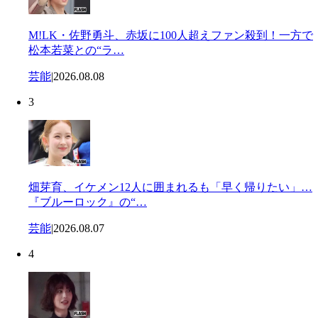
M!LK・佐野勇斗、赤坂に100人超えファン殺到！一方で
松本若菜との“ラ…
芸能
|
2026.08.08
3
畑芽育、イケメン12人に囲まれるも「早く帰りたい」…
『ブルーロック』の“…
芸能
|
2026.08.07
4