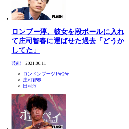
ロンブー淳、彼女を段ボールに入れ
て庄司智春に運ばせた過去「どうか
してた」
芸能
｜2021.06.11
ロンドンブーツ1号2号
庄司智春
田村淳