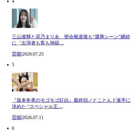
4
三山凌輝と花乃まりあ 密会報道後も“濃厚シーン”継続
に「出演者も客も地獄…
芸能
|
2026.07.25
5
『坂本冬美のモゴモゴ紅白』最終回／とことんド派手に
決めた “スペシャル王…
芸能
|
2026.07.11
6