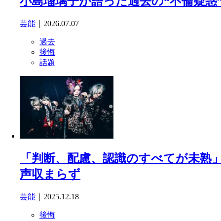
小島瑠璃子が語った過去の“不倫疑惑
芸能
｜2026.07.07
過去
後悔
話題
「判断、配慮、認識のすべてが未熟」
声収まらず
芸能
｜2025.12.18
後悔