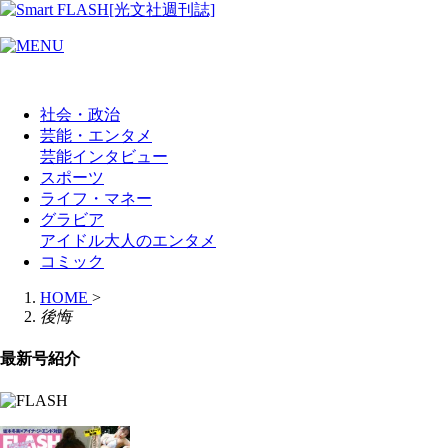
社会・政治
芸能・エンタメ
芸能
インタビュー
スポーツ
ライフ・マネー
グラビア
アイドル
大人のエンタメ
コミック
HOME
>
後悔
最新号紹介