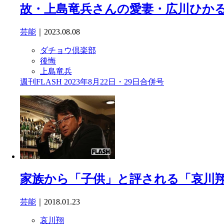
故・上島竜兵さんの愛妻・広川ひか
芸能
｜2023.08.08
ダチョウ倶楽部
後悔
上島竜兵
週刊FLASH 2023年8月22日・29日合併号
家族から「子供」と評される「哀川
芸能
｜2018.01.23
哀川翔