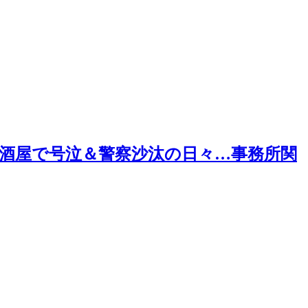
居酒屋で号泣＆警察沙汰の日々…事務所関