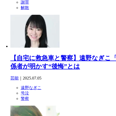
謝罪
解散
【自宅に救急車と警察】遠野なぎこ「
係者が明かす“後悔”とは
芸能
｜2025.07.05
遠野なぎこ
号泣
警察