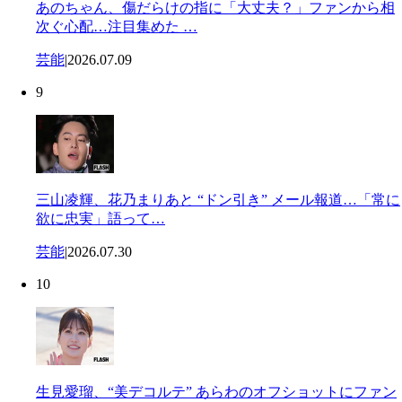
あのちゃん、傷だらけの指に「大丈夫？」ファンから相
次ぐ心配…注目集めた …
芸能
|
2026.07.09
9
三山凌輝、花乃まりあと “ドン引き” メール報道…「常に
欲に忠実」語って…
芸能
|
2026.07.30
10
生見愛瑠、“美デコルテ” あらわのオフショットにファン