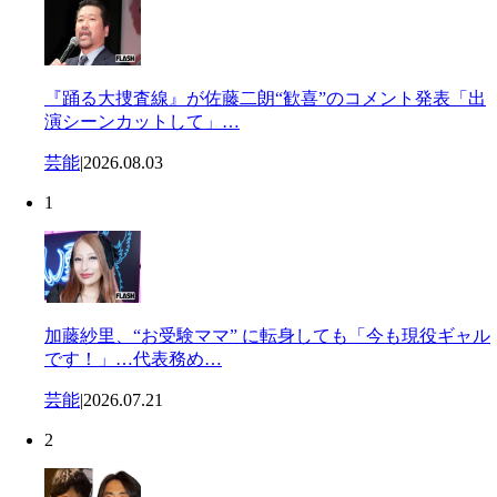
『踊る大捜査線』が佐藤二朗“歓喜”のコメント発表「出
演シーンカットして」…
芸能
|
2026.08.03
1
加藤紗里、“お受験ママ” に転身しても「今も現役ギャル
です！」…代表務め…
芸能
|
2026.07.21
2