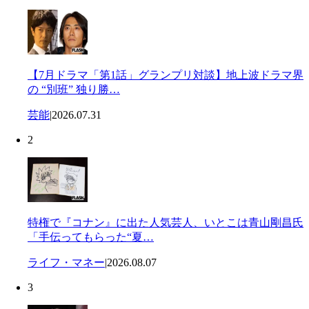
【7月ドラマ「第1話」グランプリ対談】地上波ドラマ界
の “別班” 独り勝…
芸能
|
2026.07.31
2
特権で『コナン』に出た人気芸人、いとこは青山剛昌氏
「手伝ってもらった“夏…
ライフ・マネー
|
2026.08.07
3