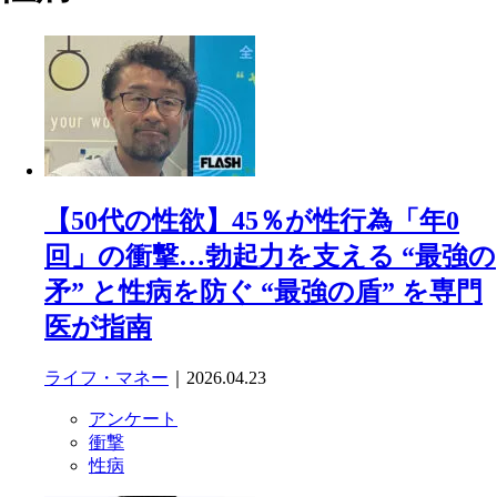
【50代の性欲】45％が性行為「年0
回」の衝撃…勃起力を支える “最強の
矛” と性病を防ぐ “最強の盾” を専門
医が指南
ライフ・マネー
｜2026.04.23
アンケート
衝撃
性病