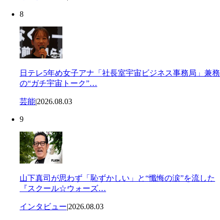
8
日テレ5年め女子アナ「社長室宇宙ビジネス事務局」兼務
の“ガチ宇宙トーク”…
芸能
|
2026.08.03
9
山下真司が思わず「恥ずかしい」と“懺悔の涙”を流した
『スクール☆ウォーズ…
インタビュー
|
2026.08.03