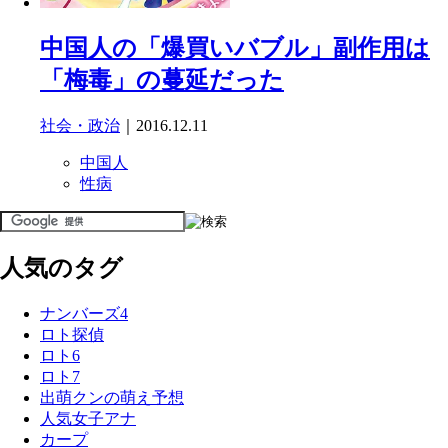
中国人の「爆買いバブル」副作用は
「梅毒」の蔓延だった
社会・政治
｜2016.12.11
中国人
性病
人気のタグ
ナンバーズ4
ロト探偵
ロト6
ロト7
出萌クンの萌え予想
人気女子アナ
カープ