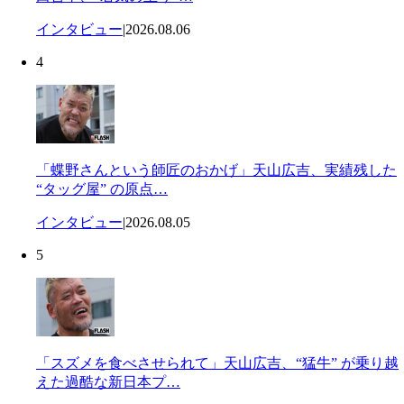
インタビュー
|
2026.08.06
4
「蝶野さんという師匠のおかげ」天山広吉、実績残した
“タッグ屋” の原点…
インタビュー
|
2026.08.05
5
「スズメを食べさせられて」天山広吉、“猛牛” が乗り越
えた過酷な新日本プ…