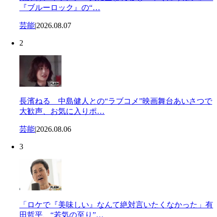
『ブルーロック』の“…
芸能
|
2026.08.07
2
長濱ねる 中島健人との“ラブコメ”映画舞台あいさつで
大歓声、お気に入りポ…
芸能
|
2026.08.06
3
「ロケで『美味しい』なんて絶対言いたくなかった」有
田哲平、“若気の至り”…