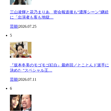
三山凌輝と花乃まりあ 密会報道後も“濃厚シーン”継続
に「出演者も客も地獄…
芸能
|
2026.07.25
5
『坂本冬美のモゴモゴ紅白』最終回／とことんド派手に
決めた “スペシャル王…
芸能
|
2026.07.11
6