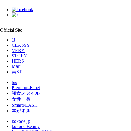
Official Site
JJ
CLASSY.
VERY
STORY
HERS
Mart
美ST
bis
Premium-K.net
和食スタイル
女性自身
SmartFLASH
本がすき。
kokode.jp
kokode Beauty