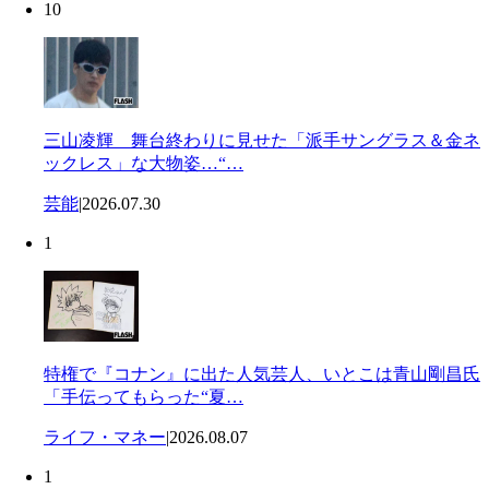
10
三山凌輝 舞台終わりに見せた「派手サングラス＆金ネ
ックレス」な大物姿…“…
芸能
|
2026.07.30
1
特権で『コナン』に出た人気芸人、いとこは青山剛昌氏
「手伝ってもらった“夏…
ライフ・マネー
|
2026.08.07
1