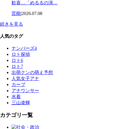
歓喜…「めるるの演…
芸能
|
2026.07.08
続きを見る
人気のタグ
ナンバーズ4
ロト探偵
ロト6
ロト7
出萌クンの萌え予想
人気女子アナ
カープ
アナウンサー
水着
三山凌輝
カテゴリ一覧