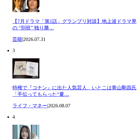
【7月ドラマ「第1話」グランプリ対談】地上波ドラマ界
の “別班” 独り勝…
芸能
|
2026.07.31
3
特権で『コナン』に出た人気芸人、いとこは青山剛昌氏
「手伝ってもらった“夏…
ライフ・マネー
|
2026.08.07
4