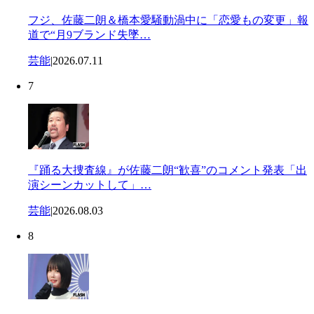
フジ、佐藤二朗＆橋本愛騒動渦中に「恋愛もの変更」報
道で“月9ブランド失墜…
芸能
|
2026.07.11
7
『踊る大捜査線』が佐藤二朗“歓喜”のコメント発表「出
演シーンカットして」…
芸能
|
2026.08.03
8