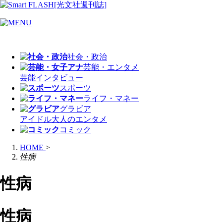
社会・政治
芸能・エンタメ
芸能
インタビュー
スポーツ
ライフ・マネー
グラビア
アイドル
大人のエンタメ
コミック
HOME
>
性病
性病
性病