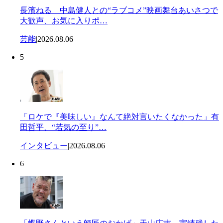
長濱ねる 中島健人との“ラブコメ”映画舞台あいさつで
大歓声、お気に入りポ…
芸能
|
2026.08.06
5
「ロケで『美味しい』なんて絶対言いたくなかった」有
田哲平、“若気の至り”…
インタビュー
|
2026.08.06
6