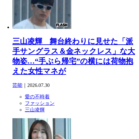
三山凌輝 舞台終わりに見せた「派
手サングラス＆金ネックレス」な大
物姿…“手ぶら帰宅”の横には荷物抱
えた女性マネが
芸能
｜2026.07.30
愛の不時着
ファッション
三山凌輝