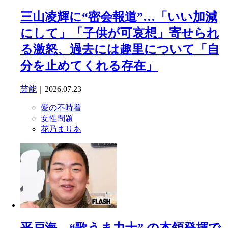
三山凌輝に“密会報道”…「いい加減
にして」「子供が可哀想」寄せられ
る激怒、過去には趣里について「自
分を止めてくれる存在」
芸能
｜2026.07.23
愛の不時着
女性問題
花乃まりあ