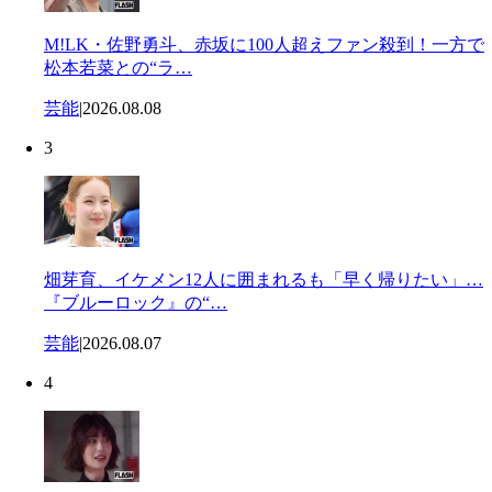
M!LK・佐野勇斗、赤坂に100人超えファン殺到！一方で
松本若菜との“ラ…
芸能
|
2026.08.08
3
畑芽育、イケメン12人に囲まれるも「早く帰りたい」…
『ブルーロック』の“…
芸能
|
2026.08.07
4