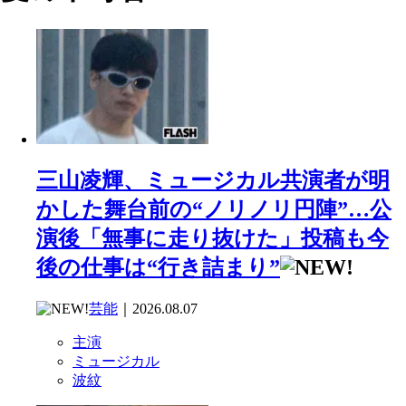
三山凌輝、ミュージカル共演者が明
かした舞台前の“ノリノリ円陣”…公
演後「無事に走り抜けた」投稿も今
後の仕事は“行き詰まり”
芸能
｜2026.08.07
主演
ミュージカル
波紋