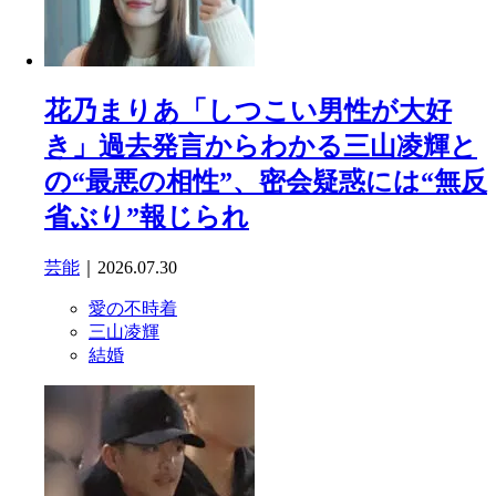
花乃まりあ「しつこい男性が大好
き」過去発言からわかる三山凌輝と
の“最悪の相性”、密会疑惑には“無反
省ぶり”報じられ
芸能
｜2026.07.30
愛の不時着
三山凌輝
結婚