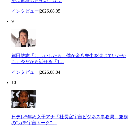
を…還暦のお祝いでは…
インタビュー
|
2026.08.05
9
岸田敏志「もしかしたら、僕が金八先生を演じていたか
も」今だから話せる『1…
インタビュー
|
2026.08.04
10
日テレ5年め女子アナ「社長室宇宙ビジネス事務局」兼務
の“ガチ宇宙トーク”…