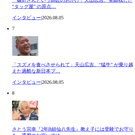
「蝶野さんという師匠のおかげ」天山広吉、実績残した
“タッグ屋” の原点…
インタビュー
|
2026.08.05
7
「スズメを食べさせられて」天山広吉、“猛牛” が乗り越
えた過酷な新日本プ…
インタビュー
|
2026.08.05
8
さとう宗幸『2年B組仙八先生』教え子には受験でお守り