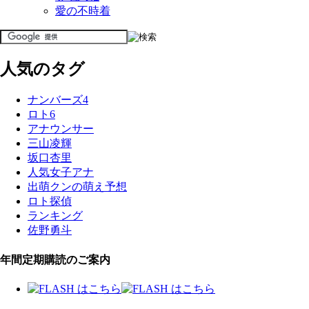
愛の不時着
人気のタグ
ナンバーズ4
ロト6
アナウンサー
三山凌輝
坂口杏里
人気女子アナ
出萌クンの萌え予想
ロト探偵
ランキング
佐野勇斗
年間定期購読のご案内