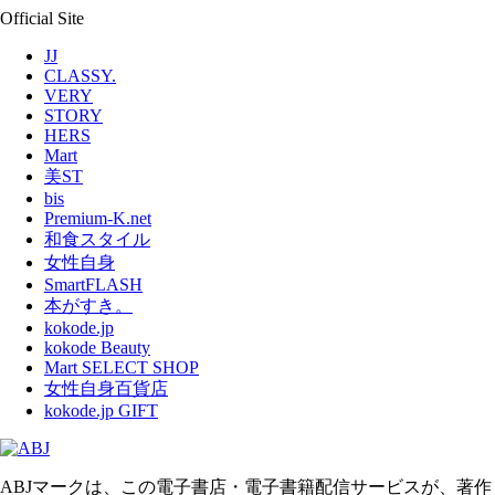
Official Site
JJ
CLASSY.
VERY
STORY
HERS
Mart
美ST
bis
Premium-K.net
和食スタイル
女性自身
SmartFLASH
本がすき。
kokode.jp
kokode Beauty
Mart SELECT SHOP
女性自身百貨店
kokode.jp GIFT
ABJマークは、この電子書店・電子書籍配信サービスが、著作