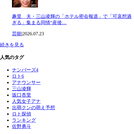
趣里 夫・三山凌輝の「ホテル密会報道」で「可哀想過
ぎる」集まる同情“産後…
芸能
|
2026.07.23
続きを見る
人気のタグ
ナンバーズ4
ロト6
アナウンサー
三山凌輝
坂口杏里
人気女子アナ
出萌クンの萌え予想
ロト探偵
ランキング
佐野勇斗