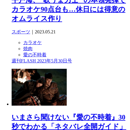
平戸海、“歌うま力士” の本領発揮で
カラオケ90点台も…休日には得意の
オムライス作り
スポーツ
｜2023.05.21
カラオケ
焼肉
愛の不時着
週刊FLASH 2023年5月30日号
いまさら聞けない『愛の不時着』30
秒でわかる「ネタバレ全開ガイド」