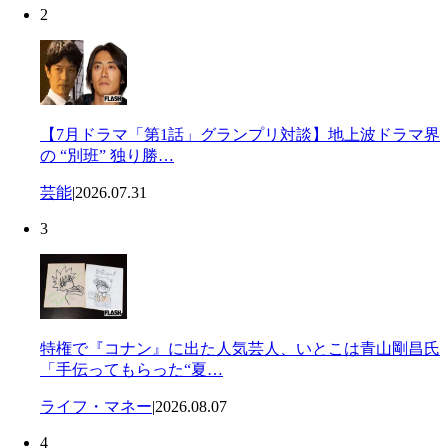
2
【7月ドラマ「第1話」グランプリ対談】地上波ドラマ界
の “別班” 独り勝…
芸能
|
2026.07.31
3
特権で『コナン』に出た人気芸人、いとこは青山剛昌氏
「手伝ってもらった“夏…
ライフ・マネー
|
2026.08.07
4