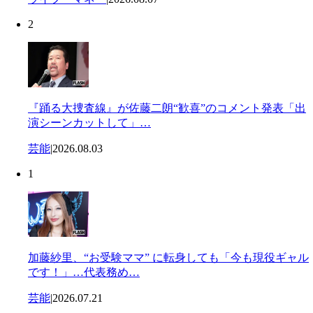
2
『踊る大捜査線』が佐藤二朗“歓喜”のコメント発表「出
演シーンカットして」…
芸能
|
2026.08.03
1
加藤紗里、“お受験ママ” に転身しても「今も現役ギャル
です！」…代表務め…
芸能
|
2026.07.21