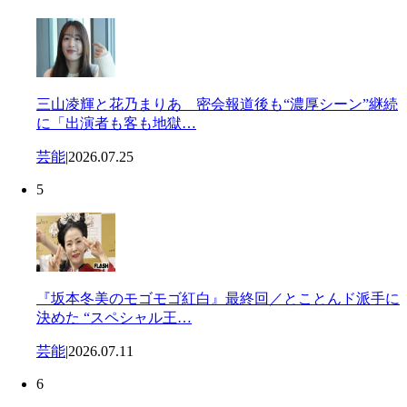
三山凌輝と花乃まりあ 密会報道後も“濃厚シーン”継続
に「出演者も客も地獄…
芸能
|
2026.07.25
5
『坂本冬美のモゴモゴ紅白』最終回／とことんド派手に
決めた “スペシャル王…
芸能
|
2026.07.11
6