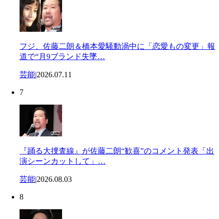
フジ、佐藤二朗＆橋本愛騒動渦中に「恋愛もの変更」報
道で“月9ブランド失墜…
芸能
|
2026.07.11
7
『踊る大捜査線』が佐藤二朗“歓喜”のコメント発表「出
演シーンカットして」…
芸能
|
2026.08.03
8