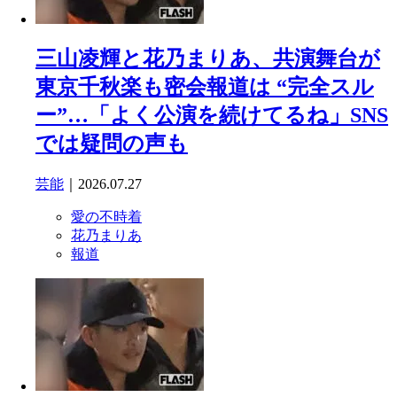
三山凌輝と花乃まりあ、共演舞台が
東京千秋楽も密会報道は “完全スル
ー”…「よく公演を続けてるね」SNS
では疑問の声も
芸能
｜2026.07.27
愛の不時着
花乃まりあ
報道