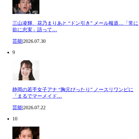
三山凌輝、花乃まりあと “ドン引き” メール報道…「常に
欲に忠実」語って…
芸能
|
2026.07.30
9
静岡の若手女子アナ “胸元ぴったり” ノースリワンピに
「まるでマーメイド…
芸能
|
2026.07.22
10