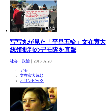
写写丸が見た「平昌五輪」文在寅大
統領批判のデモ隊を直撃
社会・政治
｜2018.02.20
デモ
文在寅大統領
オリンピック