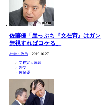
佐藤優「崖っぷち『文在寅』はガン
無視すればコケる」
社会・政治
｜2019.10.27
文在寅大統領
外交
佐藤優