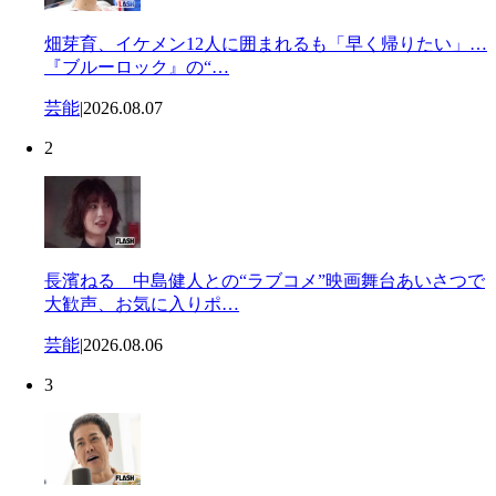
畑芽育、イケメン12人に囲まれるも「早く帰りたい」…
『ブルーロック』の“…
芸能
|
2026.08.07
2
長濱ねる 中島健人との“ラブコメ”映画舞台あいさつで
大歓声、お気に入りポ…
芸能
|
2026.08.06
3