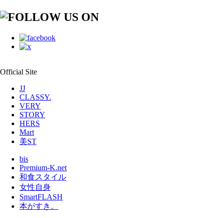
Official Site
JJ
CLASSY.
VERY
STORY
HERS
Mart
美ST
bis
Premium-K.net
和食スタイル
女性自身
SmartFLASH
本がすき。