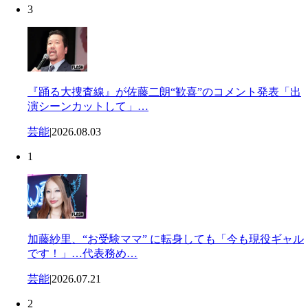
3
『踊る大捜査線』が佐藤二朗“歓喜”のコメント発表「出
演シーンカットして」…
芸能
|
2026.08.03
1
加藤紗里、“お受験ママ” に転身しても「今も現役ギャル
です！」…代表務め…
芸能
|
2026.07.21
2