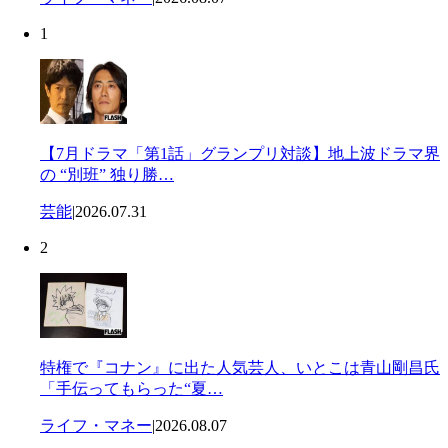
1
【7月ドラマ「第1話」グランプリ対談】地上波ドラマ界
の “別班” 独り勝…
芸能
|
2026.07.31
2
特権で『コナン』に出た人気芸人、いとこは青山剛昌氏
「手伝ってもらった“夏…
ライフ・マネー
|
2026.08.07