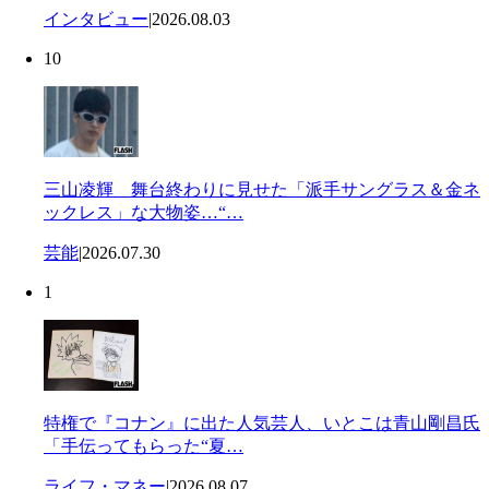
インタビュー
|
2026.08.03
10
三山凌輝 舞台終わりに見せた「派手サングラス＆金ネ
ックレス」な大物姿…“…
芸能
|
2026.07.30
1
特権で『コナン』に出た人気芸人、いとこは青山剛昌氏
「手伝ってもらった“夏…
ライフ・マネー
|
2026.08.07