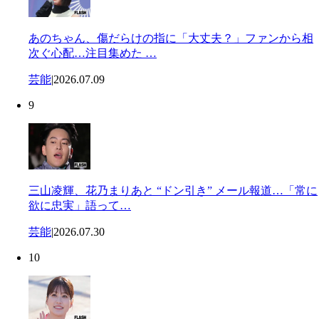
あのちゃん、傷だらけの指に「大丈夫？」ファンから相
次ぐ心配…注目集めた …
芸能
|
2026.07.09
9
三山凌輝、花乃まりあと “ドン引き” メール報道…「常に
欲に忠実」語って…
芸能
|
2026.07.30
10