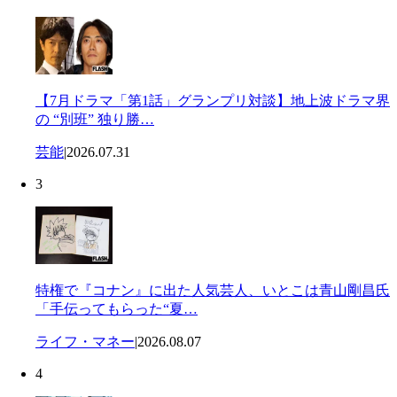
【7月ドラマ「第1話」グランプリ対談】地上波ドラマ界
の “別班” 独り勝…
芸能
|
2026.07.31
3
特権で『コナン』に出た人気芸人、いとこは青山剛昌氏
「手伝ってもらった“夏…
ライフ・マネー
|
2026.08.07
4