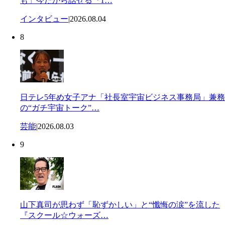
も」今だから話せる『1…
インタビュー
|
2026.08.04
8
日テレ5年め女子アナ「社長室宇宙ビジネス事務局」兼務
の“ガチ宇宙トーク”…
芸能
|
2026.08.03
9
山下真司が思わず「恥ずかしい」と“懺悔の涙”を流した
『スクール☆ウォーズ…