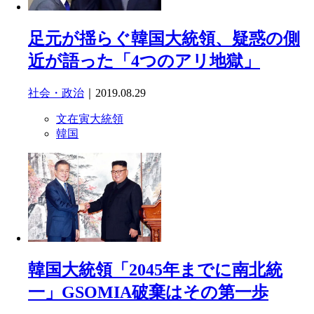
足元が揺らぐ韓国大統領、疑惑の側
近が語った「4つのアリ地獄」
社会・政治
｜2019.08.29
文在寅大統領
韓国
韓国大統領「2045年までに南北統
一」GSOMIA破棄はその第一歩