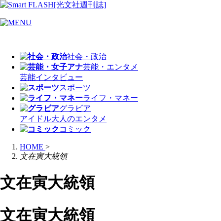
社会・政治
芸能・エンタメ
芸能
インタビュー
スポーツ
ライフ・マネー
グラビア
アイドル
大人のエンタメ
コミック
HOME
>
文在寅大統領
文在寅大統領
文在寅大統領