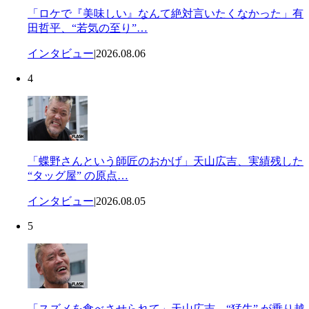
「ロケで『美味しい』なんて絶対言いたくなかった」有
田哲平、“若気の至り”…
インタビュー
|
2026.08.06
4
「蝶野さんという師匠のおかげ」天山広吉、実績残した
“タッグ屋” の原点…
インタビュー
|
2026.08.05
5
「スズメを食べさせられて」天山広吉、“猛牛” が乗り越