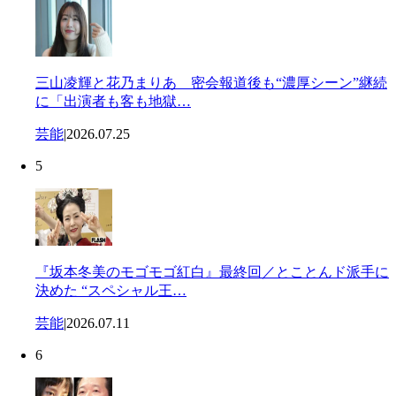
三山凌輝と花乃まりあ 密会報道後も“濃厚シーン”継続
に「出演者も客も地獄…
芸能
|
2026.07.25
5
『坂本冬美のモゴモゴ紅白』最終回／とことんド派手に
決めた “スペシャル王…
芸能
|
2026.07.11
6