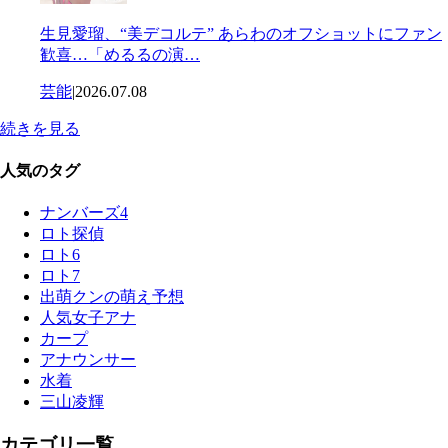
生見愛瑠、“美デコルテ” あらわのオフショットにファン
歓喜…「めるるの演…
芸能
|
2026.07.08
続きを見る
人気のタグ
ナンバーズ4
ロト探偵
ロト6
ロト7
出萌クンの萌え予想
人気女子アナ
カープ
アナウンサー
水着
三山凌輝
カテゴリ一覧