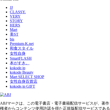
JJ
CLASSY.
VERY
STORY
HERS
Mart
美ST
bis
Premium-K.net
和食スタイル
女性自身
SmartFLASH
本がすき。
kokode.jp
kokode Beauty
Mart SELECT SHOP
女性自身百貨店
kokode.jp GIFT
ABJマークは、この電子書店・電子書籍配信サービスが、著作
権者からコンテンツ使用許諾を得た正規版配信サービスである