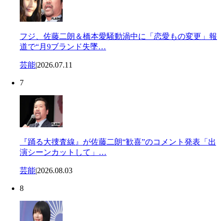
フジ、佐藤二朗＆橋本愛騒動渦中に「恋愛もの変更」報
道で“月9ブランド失墜…
芸能
|
2026.07.11
7
『踊る大捜査線』が佐藤二朗“歓喜”のコメント発表「出
演シーンカットして」…
芸能
|
2026.08.03
8