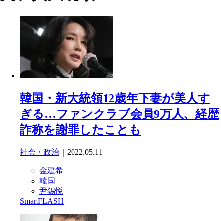
韓国・新大統領12歳年下妻が美人す
ぎる…ファンクラブ会員9万人、経歴
詐称を謝罪したことも
社会・政治
｜2022.05.11
金建希
韓国
尹錫悦
SmartFLASH