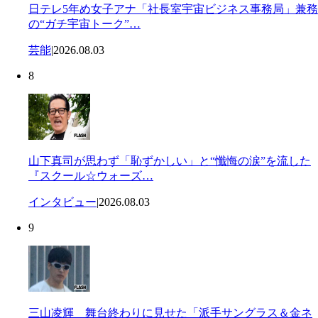
日テレ5年め女子アナ「社長室宇宙ビジネス事務局」兼務
の“ガチ宇宙トーク”…
芸能
|
2026.08.03
8
山下真司が思わず「恥ずかしい」と“懺悔の涙”を流した
『スクール☆ウォーズ…
インタビュー
|
2026.08.03
9
三山凌輝 舞台終わりに見せた「派手サングラス＆金ネ