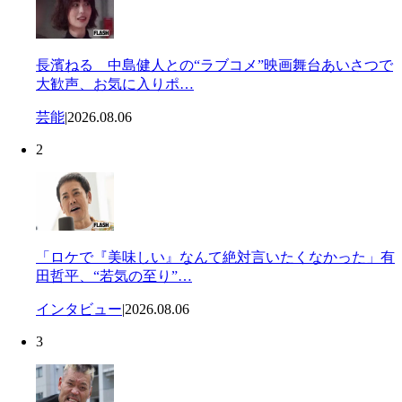
長濱ねる 中島健人との“ラブコメ”映画舞台あいさつで
大歓声、お気に入りポ…
芸能
|
2026.08.06
2
「ロケで『美味しい』なんて絶対言いたくなかった」有
田哲平、“若気の至り”…
インタビュー
|
2026.08.06
3