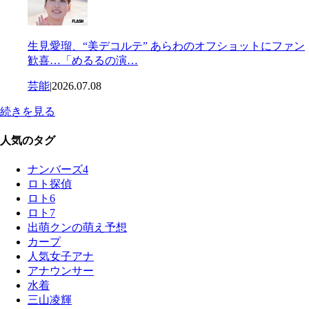
生見愛瑠、“美デコルテ” あらわのオフショットにファン
歓喜…「めるるの演…
芸能
|
2026.07.08
続きを見る
人気のタグ
ナンバーズ4
ロト探偵
ロト6
ロト7
出萌クンの萌え予想
カープ
人気女子アナ
アナウンサー
水着
三山凌輝