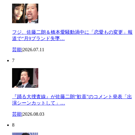
フジ、佐藤二朗＆橋本愛騒動渦中に「恋愛もの変更」報
道で“月9ブランド失墜…
芸能
|
2026.07.11
7
『踊る大捜査線』が佐藤二朗“歓喜”のコメント発表「出
演シーンカットして」…
芸能
|
2026.08.03
8