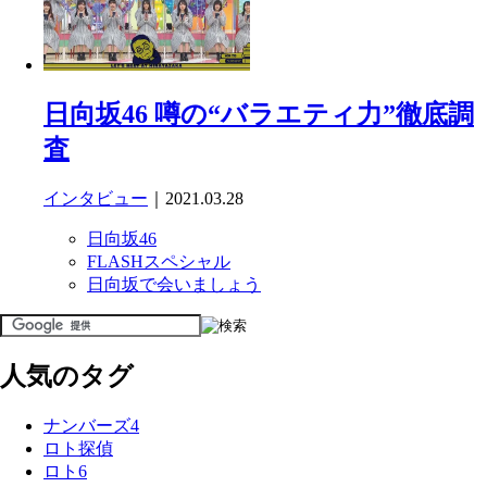
日向坂46 噂の“バラエティ力”徹底調
査
インタビュー
｜2021.03.28
日向坂46
FLASHスペシャル
日向坂で会いましょう
人気のタグ
ナンバーズ4
ロト探偵
ロト6