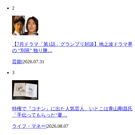
2
【7月ドラマ「第1話」グランプリ対談】地上波ドラマ界
の “別班” 独り勝…
芸能
|
2026.07.31
3
特権で『コナン』に出た人気芸人、いとこは青山剛昌氏
「手伝ってもらった“夏…
ライフ・マネー
|
2026.08.07