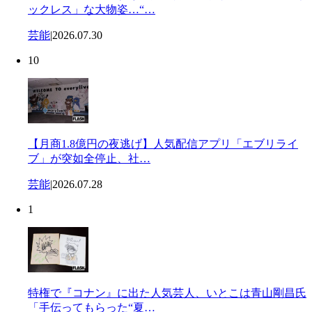
ックレス」な大物姿…“…
芸能
|
2026.07.30
10
【月商1.8億円の夜逃げ】人気配信アプリ「エブリライ
ブ」が突如全停止、社…
芸能
|
2026.07.28
1
特権で『コナン』に出た人気芸人、いとこは青山剛昌氏
「手伝ってもらった“夏…