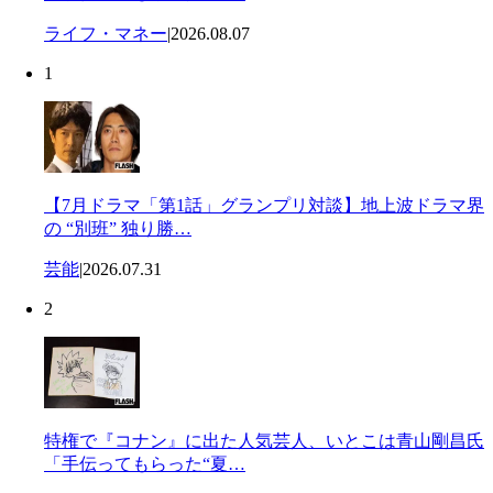
ライフ・マネー
|
2026.08.07
1
【7月ドラマ「第1話」グランプリ対談】地上波ドラマ界
の “別班” 独り勝…
芸能
|
2026.07.31
2
特権で『コナン』に出た人気芸人、いとこは青山剛昌氏
「手伝ってもらった“夏…