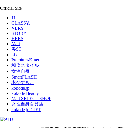
Official Site
JJ
CLASSY.
VERY
STORY
HERS
Mart
美ST
bis
Premium-K.net
和食スタイル
女性自身
SmartFLASH
本がすき。
kokode.jp
kokode Beauty
Mart SELECT SHOP
女性自身百貨店
kokode.jp GIFT