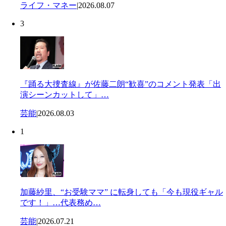
ライフ・マネー
|
2026.08.07
3
『踊る大捜査線』が佐藤二朗“歓喜”のコメント発表「出
演シーンカットして」…
芸能
|
2026.08.03
1
加藤紗里、“お受験ママ” に転身しても「今も現役ギャル
です！」…代表務め…
芸能
|
2026.07.21