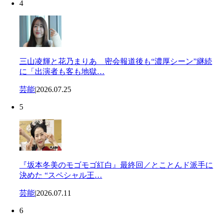
4
三山凌輝と花乃まりあ 密会報道後も“濃厚シーン”継続
に「出演者も客も地獄…
芸能
|
2026.07.25
5
『坂本冬美のモゴモゴ紅白』最終回／とことんド派手に
決めた “スペシャル王…
芸能
|
2026.07.11
6