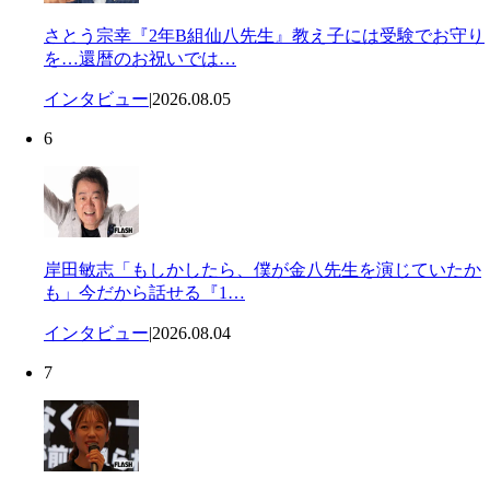
さとう宗幸『2年B組仙八先生』教え子には受験でお守り
を…還暦のお祝いでは…
インタビュー
|
2026.08.05
6
岸田敏志「もしかしたら、僕が金八先生を演じていたか
も」今だから話せる『1…
インタビュー
|
2026.08.04
7