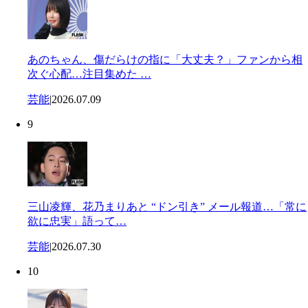
あのちゃん、傷だらけの指に「大丈夫？」ファンから相
次ぐ心配…注目集めた …
芸能
|
2026.07.09
9
三山凌輝、花乃まりあと “ドン引き” メール報道…「常に
欲に忠実」語って…
芸能
|
2026.07.30
10