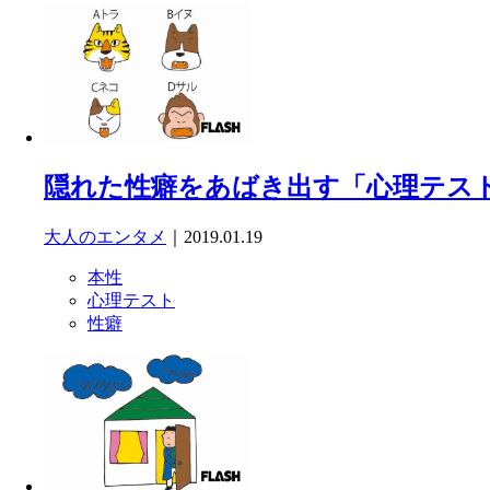
隠れた性癖をあばき出す「心理テス
大人のエンタメ
｜2019.01.19
本性
心理テスト
性癖