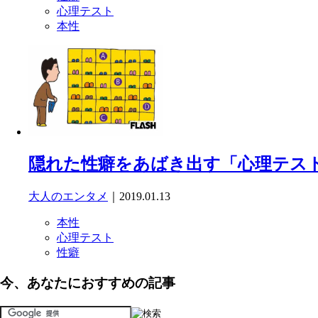
心理テスト
本性
隠れた性癖をあばき出す「心理テス
大人のエンタメ
｜2019.01.13
本性
心理テスト
性癖
今、あなたにおすすめの記事