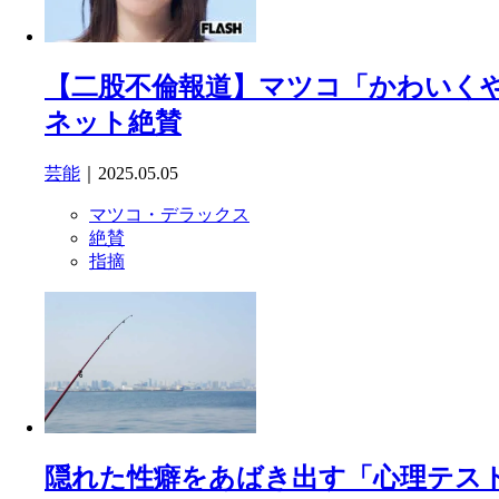
【二股不倫報道】マツコ「かわいくや
ネット絶賛
芸能
｜2025.05.05
マツコ・デラックス
絶賛
指摘
隠れた性癖をあばき出す「心理テスト