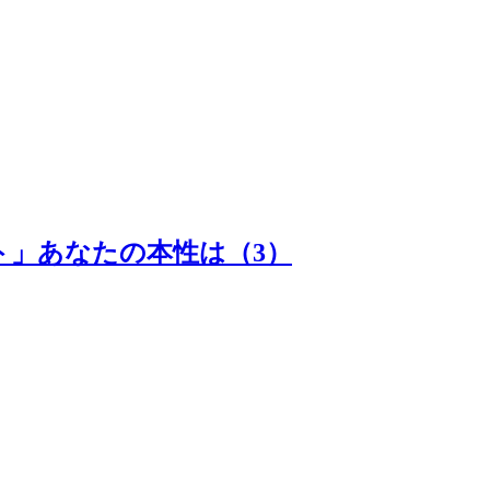
ト」あなたの本性は（3）