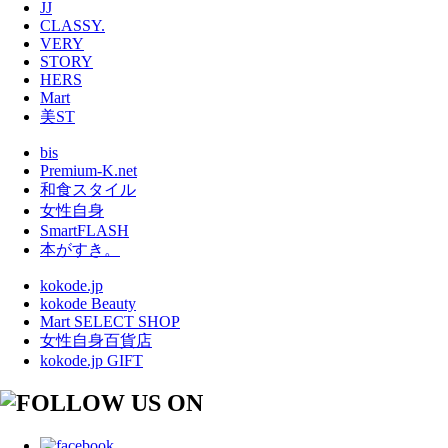
JJ
CLASSY.
VERY
STORY
HERS
Mart
美ST
bis
Premium-K.net
和食スタイル
女性自身
SmartFLASH
本がすき。
kokode.jp
kokode Beauty
Mart SELECT SHOP
女性自身百貨店
kokode.jp GIFT