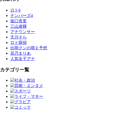
ロト6
ナンバーズ4
坂口杏里
三山凌輝
アナウンサー
天川そら
ロト探偵
出萌クンの萌え予想
花乃まりあ
人気女子アナ
カテゴリ一覧