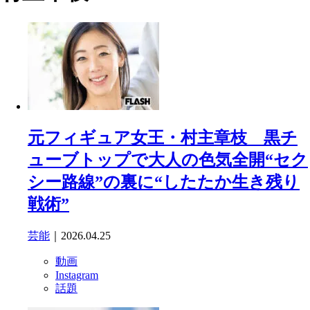
元フィギュア女王・村主章枝 黒チ
ューブトップで大人の色気全開“セク
シー路線”の裏に“したたか生き残り
戦術”
芸能
｜2026.04.25
動画
Instagram
話題