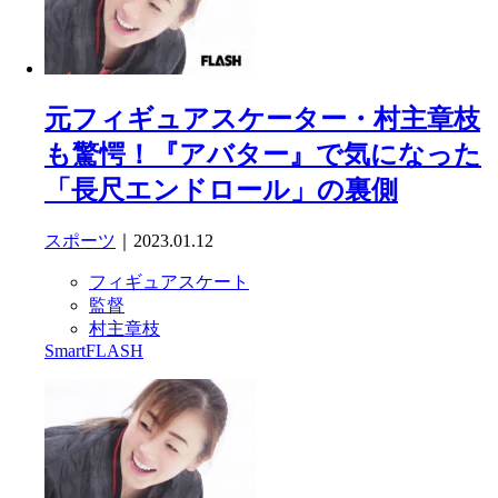
元フィギュアスケーター・村主章枝
も驚愕！『アバター』で気になった
「長尺エンドロール」の裏側
スポーツ
｜2023.01.12
フィギュアスケート
監督
村主章枝
SmartFLASH