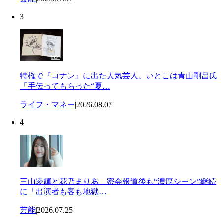
3
特権で『コナン』に出た人気芸人、いとこは青山剛昌氏
「手伝ってもらった“夏…
ライフ・マネー
|
2026.08.07
4
三山凌輝と花乃まりあ 密会報道後も“濃厚シーン”継続
に「出演者も客も地獄…
芸能
|
2026.07.25