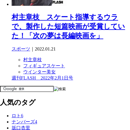
村主章枝 スケート指導するウラ
で、製作した短篇映画が受賞してい
た！「次の夢は長編映画を」
スポーツ
｜2022.01.21
村主章枝
フィギュアスケート
ウインター美女
週刊FLASH 2022年2月1日号
人気のタグ
ロト6
ナンバーズ4
坂口杏里