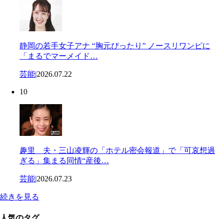
静岡の若手女子アナ “胸元ぴったり” ノースリワンピに
「まるでマーメイド…
芸能
|
2026.07.22
10
趣里 夫・三山凌輝の「ホテル密会報道」で「可哀想過
ぎる」集まる同情“産後…
芸能
|
2026.07.23
続きを見る
人気のタグ