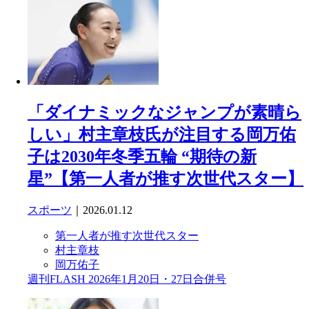
「ダイナミックなジャンプが素晴ら
しい」村主章枝氏が注目する岡万佑
子は2030年冬季五輪 “期待の新
星”【第一人者が推す次世代スター】
スポーツ
｜2026.01.12
第一人者が推す次世代スター
村主章枝
岡万佑子
週刊FLASH 2026年1月20日・27日合併号