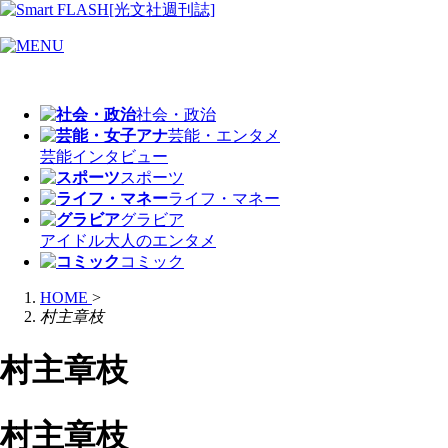
社会・政治
芸能・エンタメ
芸能
インタビュー
スポーツ
ライフ・マネー
グラビア
アイドル
大人のエンタメ
コミック
HOME
>
村主章枝
村主章枝
村主章枝