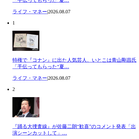
「手伝ってもらった“夏…
ライフ・マネー
|
2026.08.07
1
特権で『コナン』に出た人気芸人、いとこは青山剛昌氏
「手伝ってもらった“夏…
ライフ・マネー
|
2026.08.07
2
『踊る大捜査線』が佐藤二朗“歓喜”のコメント発表「出
演シーンカットして」…