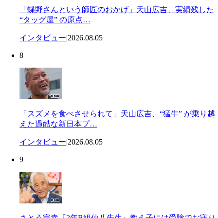
「蝶野さんという師匠のおかげ」天山広吉、実績残した
“タッグ屋” の原点…
インタビュー
|
2026.08.05
8
「スズメを食べさせられて」天山広吉、“猛牛” が乗り越
えた過酷な新日本プ…
インタビュー
|
2026.08.05
9
さとう宗幸『2年B組仙八先生』教え子には受験でお守り