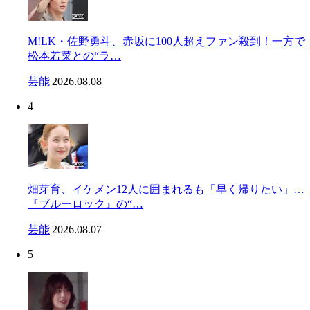
M!LK・佐野勇斗、赤坂に100人超えファン殺到！一方で
松本若菜との“ラ…
芸能
|
2026.08.08
4
畑芽育、イケメン12人に囲まれるも「早く帰りたい」…
『ブルーロック』の“…
芸能
|
2026.08.07
5