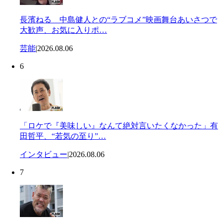
長濱ねる 中島健人との“ラブコメ”映画舞台あいさつで
大歓声、お気に入りポ…
芸能
|
2026.08.06
6
「ロケで『美味しい』なんて絶対言いたくなかった」有
田哲平、“若気の至り”…
インタビュー
|
2026.08.06
7