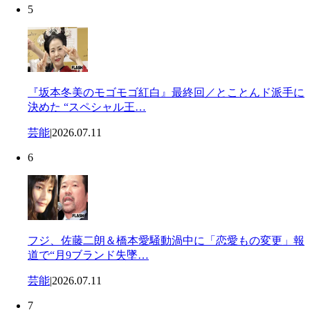
5
『坂本冬美のモゴモゴ紅白』最終回／とことんド派手に
決めた “スペシャル王…
芸能
|
2026.07.11
6
フジ、佐藤二朗＆橋本愛騒動渦中に「恋愛もの変更」報
道で“月9ブランド失墜…
芸能
|
2026.07.11
7