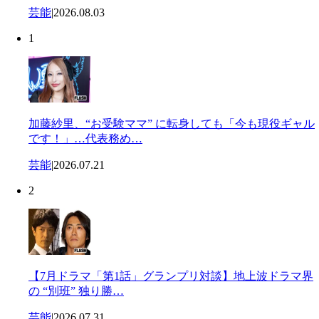
芸能
|
2026.08.03
1
加藤紗里、“お受験ママ” に転身しても「今も現役ギャル
です！」…代表務め…
芸能
|
2026.07.21
2
【7月ドラマ「第1話」グランプリ対談】地上波ドラマ界
の “別班” 独り勝…
芸能
|
2026.07.31