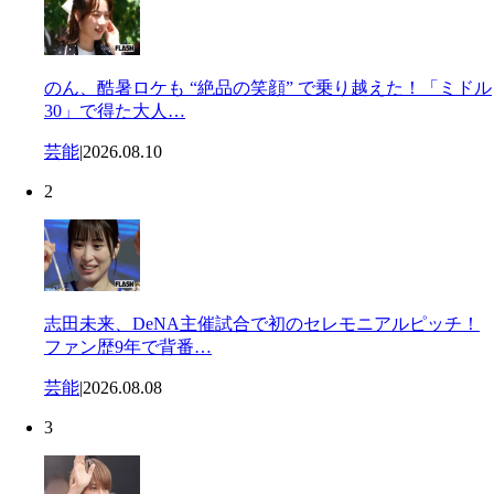
のん、酷暑ロケも “絶品の笑顔” で乗り越えた！「ミドル
30」で得た大人…
芸能
|
2026.08.10
2
志田未来、DeNA主催試合で初のセレモニアルピッチ！
ファン歴9年で背番…
芸能
|
2026.08.08
3