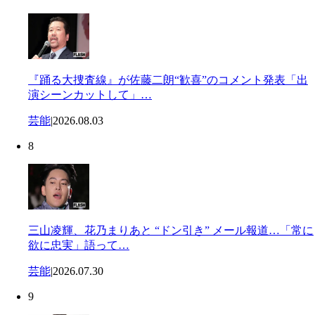
『踊る大捜査線』が佐藤二朗“歓喜”のコメント発表「出
演シーンカットして」…
芸能
|
2026.08.03
8
三山凌輝、花乃まりあと “ドン引き” メール報道…「常に
欲に忠実」語って…
芸能
|
2026.07.30
9