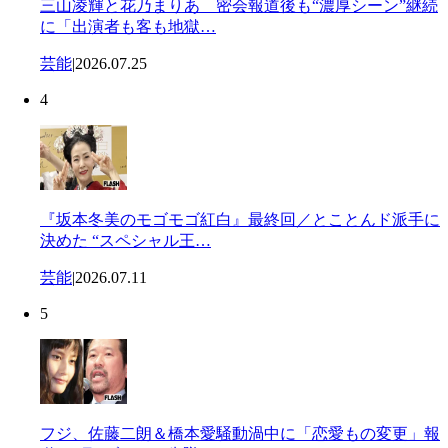
三山凌輝と花乃まりあ 密会報道後も“濃厚シーン”継続
に「出演者も客も地獄…
芸能
|
2026.07.25
4
『坂本冬美のモゴモゴ紅白』最終回／とことんド派手に
決めた “スペシャル王…
芸能
|
2026.07.11
5
フジ、佐藤二朗＆橋本愛騒動渦中に「恋愛もの変更」報