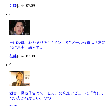
芸能
|
2026.07.09
8
三山凌輝、花乃まりあと “ドン引き” メール報道…「常に
欲に忠実」語って…
芸能
|
2026.07.30
9
殺害・爆破予告まで…ヒカルの高座デビューに「悔しく
ない方がおかしい」つづ…