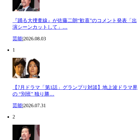
『踊る大捜査線』が佐藤二朗“歓喜”のコメント発表「出
演シーンカットして」…
芸能
|
2026.08.03
1
【7月ドラマ「第1話」グランプリ対談】地上波ドラマ界
の “別班” 独り勝…
芸能
|
2026.07.31
2