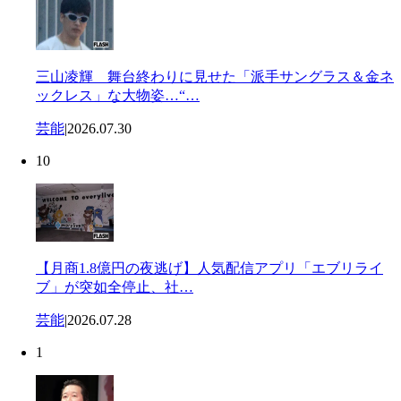
三山凌輝 舞台終わりに見せた「派手サングラス＆金ネ
ックレス」な大物姿…“…
芸能
|
2026.07.30
10
【月商1.8億円の夜逃げ】人気配信アプリ「エブリライ
ブ」が突如全停止、社…
芸能
|
2026.07.28
1