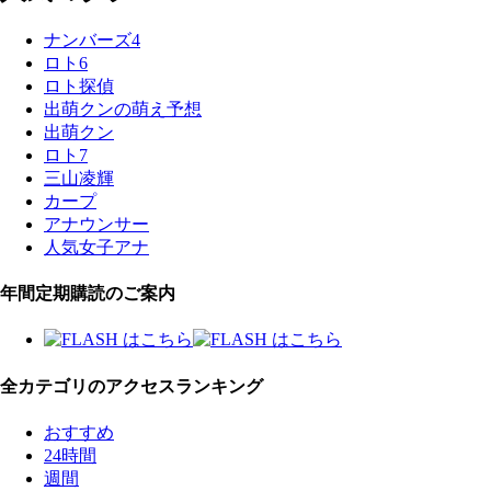
ナンバーズ4
ロト6
ロト探偵
出萌クンの萌え予想
出萌クン
ロト7
三山凌輝
カープ
アナウンサー
人気女子アナ
年間定期購読のご案内
全カテゴリのアクセスランキング
おすすめ
24時間
週間