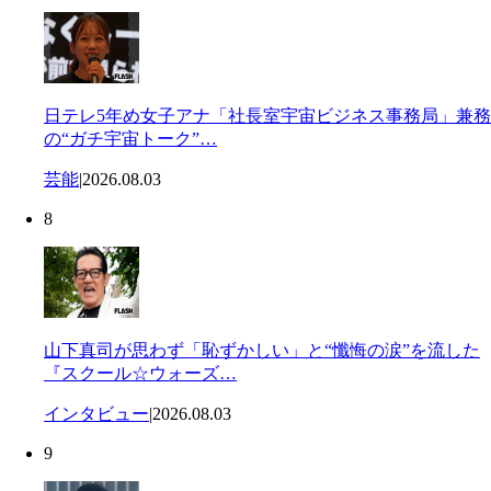
日テレ5年め女子アナ「社長室宇宙ビジネス事務局」兼務
の“ガチ宇宙トーク”…
芸能
|
2026.08.03
8
山下真司が思わず「恥ずかしい」と“懺悔の涙”を流した
『スクール☆ウォーズ…
インタビュー
|
2026.08.03
9