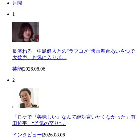
月間
1
長濱ねる 中島健人との“ラブコメ”映画舞台あいさつで
大歓声、お気に入りポ…
芸能
|
2026.08.06
2
「ロケで『美味しい』なんて絶対言いたくなかった」有
田哲平、“若気の至り”…
インタビュー
|
2026.08.06