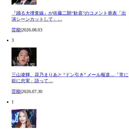
『踊る大捜査線』が佐藤二朗“歓喜”のコメント発表「出
演シーンカットして」…
芸能
|
2026.08.03
3
三山凌輝、花乃まりあと “ドン引き” メール報道…「常に
欲に忠実」語って…
芸能
|
2026.07.30
1