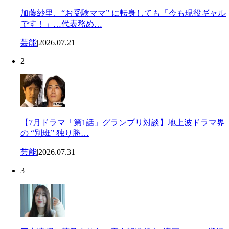
加藤紗里、“お受験ママ” に転身しても「今も現役ギャル
です！」…代表務め…
芸能
|
2026.07.21
2
【7月ドラマ「第1話」グランプリ対談】地上波ドラマ界
の “別班” 独り勝…
芸能
|
2026.07.31
3