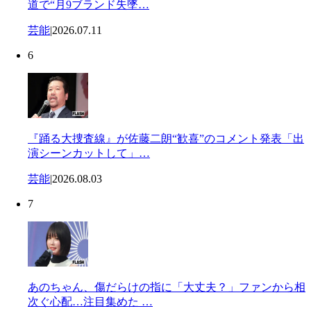
道で“月9ブランド失墜…
芸能
|
2026.07.11
6
『踊る大捜査線』が佐藤二朗“歓喜”のコメント発表「出
演シーンカットして」…
芸能
|
2026.08.03
7
あのちゃん、傷だらけの指に「大丈夫？」ファンから相
次ぐ心配…注目集めた …