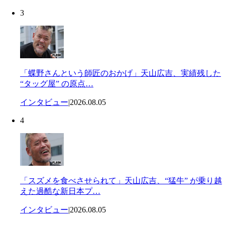
3
「蝶野さんという師匠のおかげ」天山広吉、実績残した
“タッグ屋” の原点…
インタビュー
|
2026.08.05
4
「スズメを食べさせられて」天山広吉、“猛牛” が乗り越
えた過酷な新日本プ…
インタビュー
|
2026.08.05