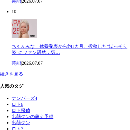
芸能
|
2026.07.07
10
ちゃんみな 休養発表から約1カ月、投稿した“ほっそり
姿”にファン騒然…気…
芸能
|
2026.07.07
続きを見る
人気のタグ
ナンバーズ4
ロト6
ロト探偵
出萌クンの萌え予想
出萌クン
ロト7