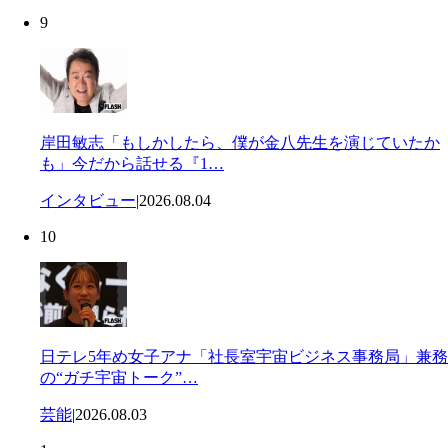
9
岸田敏志「もしかしたら、僕が金八先生を演じていたか
も」今だから話せる『1…
インタビュー
|
2026.08.04
10
日テレ5年め女子アナ「社長室宇宙ビジネス事務局」兼務
の“ガチ宇宙トーク”…
芸能
|
2026.08.03