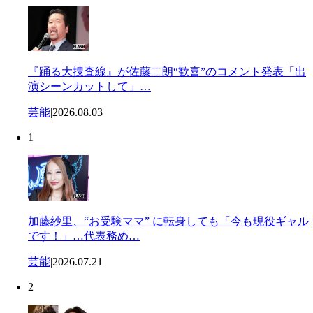
『踊る大捜査線』が佐藤二朗“歓喜”のコメント発表「出
演シーンカットして」…
芸能
|
2026.08.03
1
加藤紗里、“お受験ママ” に転身しても「今も現役ギャル
です！」…代表務め…
芸能
|
2026.07.21
2