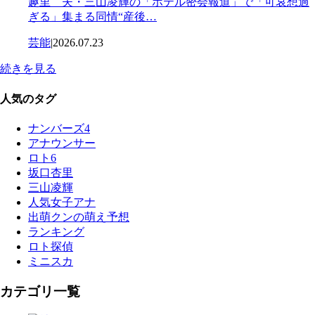
趣里 夫・三山凌輝の「ホテル密会報道」で「可哀想過
ぎる」集まる同情“産後…
芸能
|
2026.07.23
続きを見る
人気のタグ
ナンバーズ4
アナウンサー
ロト6
坂口杏里
三山凌輝
人気女子アナ
出萌クンの萌え予想
ランキング
ロト探偵
ミニスカ
カテゴリ一覧