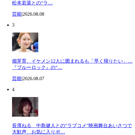
松本若菜との“ラ…
芸能
|
2026.08.08
3
畑芽育、イケメン12人に囲まれるも「早く帰りたい」…
『ブルーロック』の“…
芸能
|
2026.08.07
4
長濱ねる 中島健人との“ラブコメ”映画舞台あいさつで
大歓声、お気に入りポ…