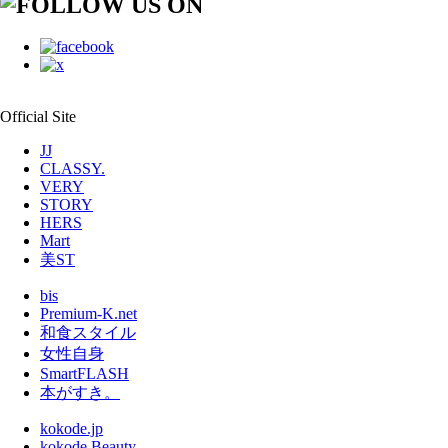
Official Site
JJ
CLASSY.
VERY
STORY
HERS
Mart
美ST
bis
Premium-K.net
和食スタイル
女性自身
SmartFLASH
本がすき。
kokode.jp
kokode Beauty