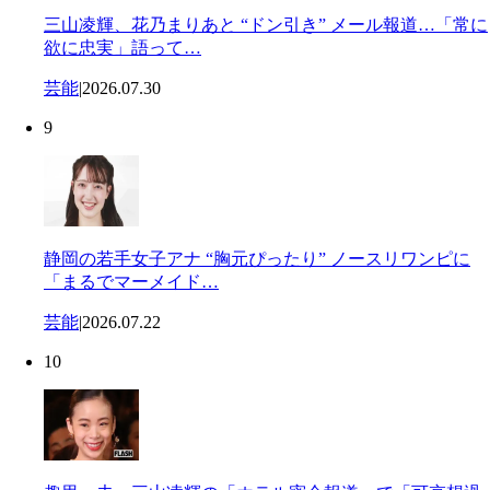
三山凌輝、花乃まりあと “ドン引き” メール報道…「常に
欲に忠実」語って…
芸能
|
2026.07.30
9
静岡の若手女子アナ “胸元ぴったり” ノースリワンピに
「まるでマーメイド…
芸能
|
2026.07.22
10