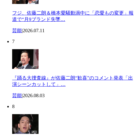
フジ、佐藤二朗＆橋本愛騒動渦中に「恋愛もの変更」報
道で“月9ブランド失墜…
芸能
|
2026.07.11
7
『踊る大捜査線』が佐藤二朗“歓喜”のコメント発表「出
演シーンカットして」…
芸能
|
2026.08.03
8