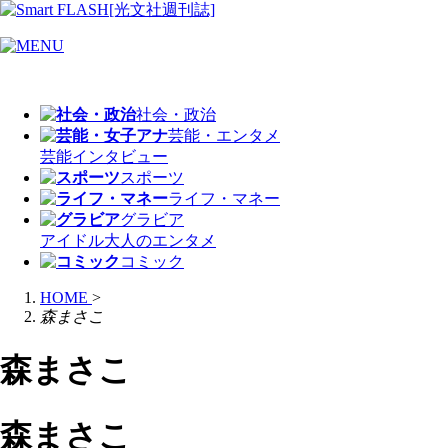
社会・政治
芸能・エンタメ
芸能
インタビュー
スポーツ
ライフ・マネー
グラビア
アイドル
大人のエンタメ
コミック
HOME
>
森まさこ
森まさこ
森まさこ