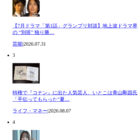
【7月ドラマ「第1話」グランプリ対談】地上波ドラマ界
の “別班” 独り勝…
芸能
|
2026.07.31
3
特権で『コナン』に出た人気芸人、いとこは青山剛昌氏
「手伝ってもらった“夏…
ライフ・マネー
|
2026.08.07
4