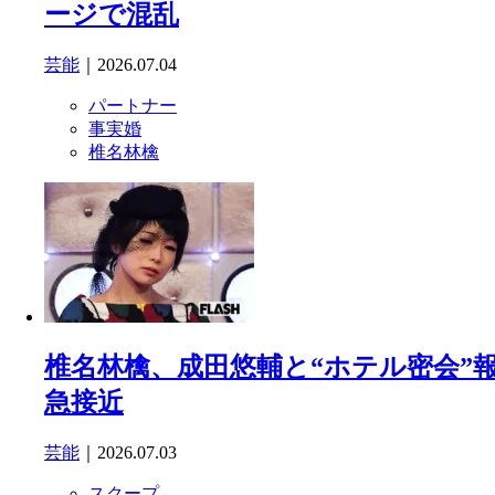
ージで混乱
芸能
｜2026.07.04
パートナー
事実婚
椎名林檎
椎名林檎、成田悠輔と“ホテル密会”
急接近
芸能
｜2026.07.03
スクープ