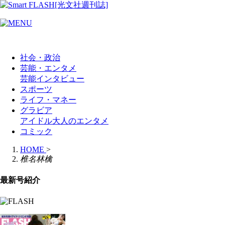
社会・政治
芸能・エンタメ
芸能
インタビュー
スポーツ
ライフ・マネー
グラビア
アイドル
大人のエンタメ
コミック
HOME
>
椎名林檎
最新号紹介