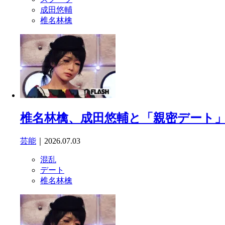
成田悠輔
椎名林檎
椎名林檎、成田悠輔と「親密デート」
芸能
｜2026.07.03
混乱
デート
椎名林檎