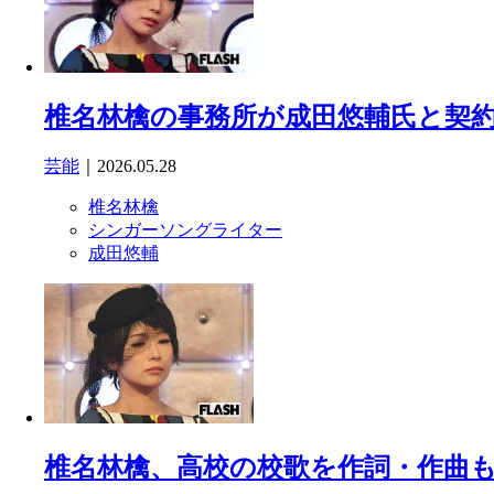
椎名林檎の事務所が成田悠輔氏と契約
芸能
｜2026.05.28
椎名林檎
シンガーソングライター
成田悠輔
椎名林檎、高校の校歌を作詞・作曲も