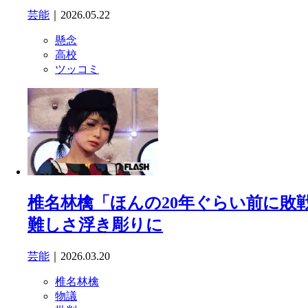
芸能
｜2026.05.22
懸念
高校
ツッコミ
椎名林檎「ほんの20年ぐらい前に敗
難しさ浮き彫りに
芸能
｜2026.03.20
椎名林檎
物議