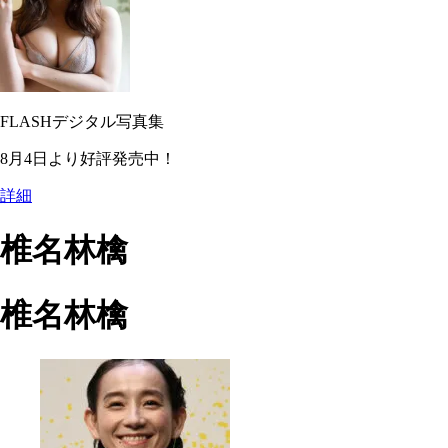
FLASHデジタル写真集
8月4日より好評発売中！
詳細
椎名林檎
椎名林檎