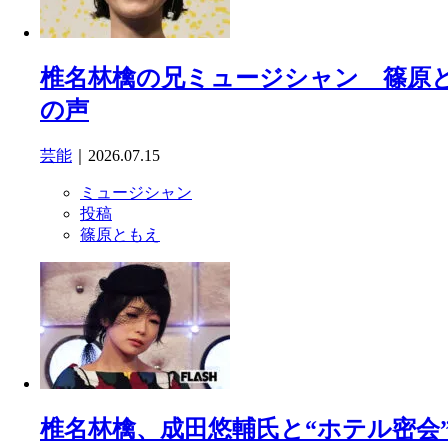
椎名林檎の兄ミュージシャン 篠原
の声
芸能
｜2026.07.15
ミュージシャン
投稿
篠原ともえ
椎名林檎、成田悠輔氏と“ホテル密会