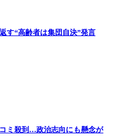
返す“高齢者は集団自決”発言
ッコミ殺到…政治志向にも懸念が