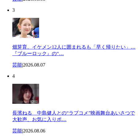
3
畑芽育、イケメン12人に囲まれるも「早く帰りたい」…
『ブルーロック』の“…
芸能
|
2026.08.07
4
長濱ねる 中島健人との“ラブコメ”映画舞台あいさつで
大歓声、お気に入りポ…
芸能
|
2026.08.06