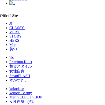
Official Site
JJ
CLASSY.
VERY
STORY
HERS
Mart
美ST
bis
Premium-K.net
和食スタイル
女性自身
SmartFLASH
本がすき。
kokode.jp
kokode Beauty
Mart SELECT SHOP
女性自身百貨店