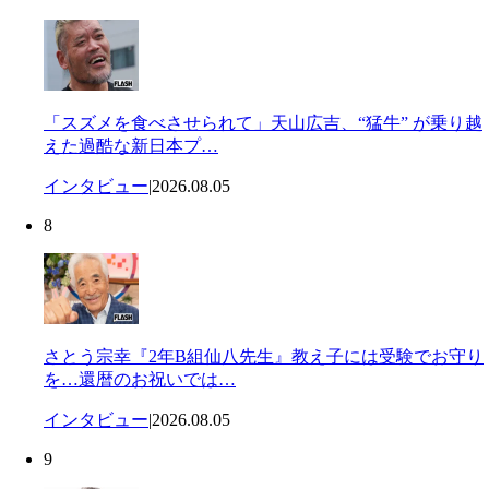
「スズメを食べさせられて」天山広吉、“猛牛” が乗り越
えた過酷な新日本プ…
インタビュー
|
2026.08.05
8
さとう宗幸『2年B組仙八先生』教え子には受験でお守り
を…還暦のお祝いでは…
インタビュー
|
2026.08.05
9