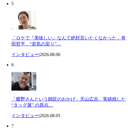
5
「ロケで『美味しい』なんて絶対言いたくなかった」有
田哲平、“若気の至り”…
インタビュー
|
2026.08.06
6
「蝶野さんという師匠のおかげ」天山広吉、実績残した
“タッグ屋” の原点…
インタビュー
|
2026.08.05
7