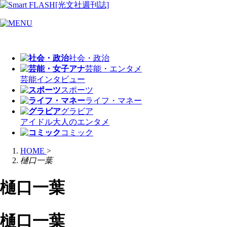
社会・政治
芸能・エンタメ
芸能
インタビュー
スポーツ
ライフ・マネー
グラビア
アイドル
大人のエンタメ
コミック
HOME
>
樋口一葉
樋口一葉
樋口一葉