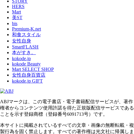
STORY
HERS
Mart
美ST
bis
Premium-K.net
和食スタイル
女性自身
SmartFLASH
本がすき。
kokode.jp
kokode Beauty
Mart SELECT SHOP
女性自身百貨店
kokode.jp GIFT
ABJマークは、この電子書店・電子書籍配信サービスが、著作
権者からコンテンツ使用許諾を得た正規版配信サービスである
ことを示す登録商標（登録番号6091713号）です。
本サイトに掲載されているすべての文章・画像の無断転載・複
製行為を固く禁止します。すべての著作権は光文社に帰属しま