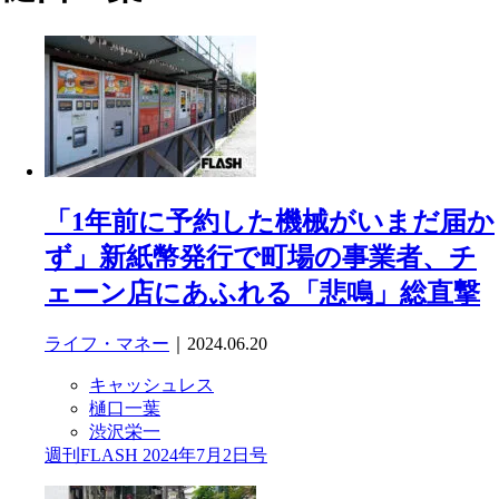
「1年前に予約した機械がいまだ届か
ず」新紙幣発行で町場の事業者、チ
ェーン店にあふれる「悲鳴」総直撃
ライフ・マネー
｜2024.06.20
キャッシュレス
樋口一葉
渋沢栄一
週刊FLASH 2024年7月2日号