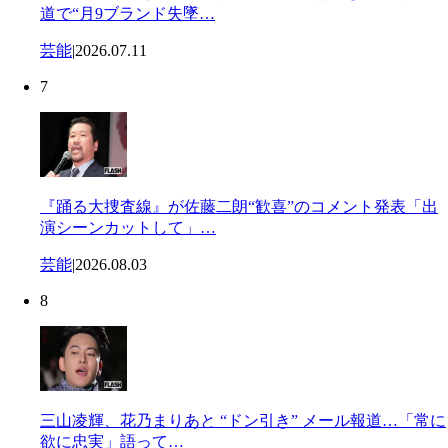
道で“月9ブランド失墜…
芸能
|
2026.07.11
7
『踊る大捜査線』が佐藤二朗“歓喜”のコメント発表「出
演シーンカットして」…
芸能
|
2026.08.03
8
三山凌輝、花乃まりあと “ドン引き” メール報道…「常に
欲に忠実」語って…