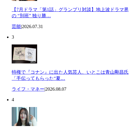
【7月ドラマ「第1話」グランプリ対談】地上波ドラマ界
の “別班” 独り勝…
芸能
|
2026.07.31
3
特権で『コナン』に出た人気芸人、いとこは青山剛昌氏
「手伝ってもらった“夏…
ライフ・マネー
|
2026.08.07
4