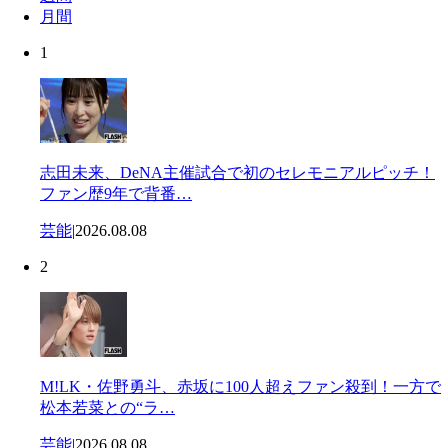
月間
1
志田未来、DeNA主催試合で初のセレモニアルピッチ！
ファン歴9年で背番…
芸能
|
2026.08.08
2
M!LK・佐野勇斗、赤坂に100人超えファン殺到！一方で
松本若菜との“ラ…
芸能
|
2026.08.08