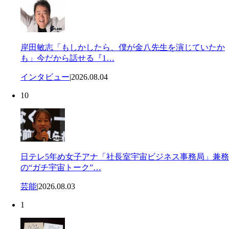
岸田敏志「もしかしたら、僕が金八先生を演じていたか
も」今だから話せる『1…
インタビュー
|
2026.08.04
10
日テレ5年め女子アナ「社長室宇宙ビジネス事務局」兼務
の“ガチ宇宙トーク”…
芸能
|
2026.08.03
1