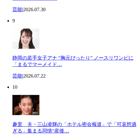
芸能
|
2026.07.30
9
静岡の若手女子アナ “胸元ぴったり” ノースリワンピに
「まるでマーメイド…
芸能
|
2026.07.22
10
趣里 夫・三山凌輝の「ホテル密会報道」で「可哀想過
ぎる」集まる同情“産後…