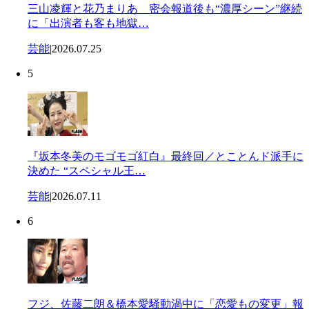
三山凌輝と花乃まりあ 密会報道後も“濃厚シーン”継続
に「出演者も客も地獄…
芸能
|
2026.07.25
5
『坂本冬美のモゴモゴ紅白』最終回／とことんド派手に
決めた “スペシャル王…
芸能
|
2026.07.11
6
フジ、佐藤二朗＆橋本愛騒動渦中に「恋愛もの変更」報