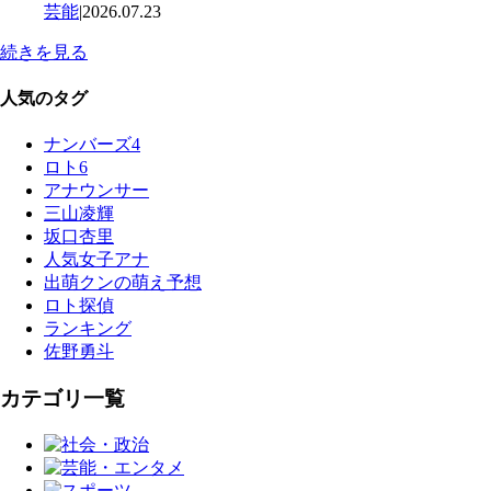
芸能
|
2026.07.23
続きを見る
人気のタグ
ナンバーズ4
ロト6
アナウンサー
三山凌輝
坂口杏里
人気女子アナ
出萌クンの萌え予想
ロト探偵
ランキング
佐野勇斗
カテゴリ一覧