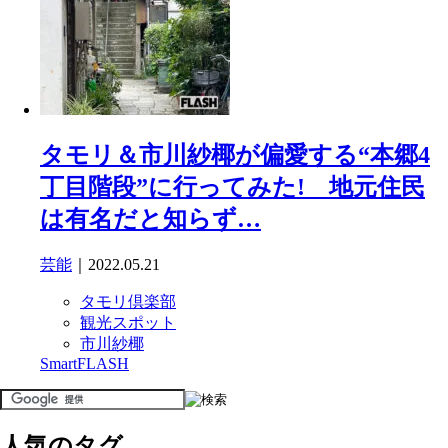
タモリ＆市川紗椰が偏愛する“本郷4
丁目階段”に行ってみた! 地元住民
は有名だと知らず…
芸能
｜2022.05.21
タモリ倶楽部
観光スポット
市川紗椰
SmartFLASH
人気のタグ