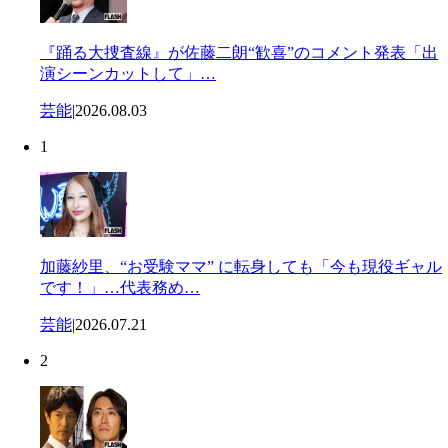
『踊る大捜査線』が佐藤二朗“歓喜”のコメント発表「出
演シーンカットして」…
芸能
|
2026.08.03
1
加藤紗里、“お受験ママ” に転身しても「今も現役ギャル
です！」…代表務め…
芸能
|
2026.07.21
2