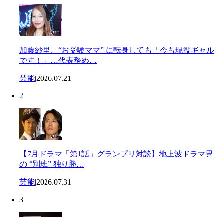
加藤紗里、“お受験ママ” に転身しても「今も現役ギャル
です！」…代表務め…
芸能
|
2026.07.21
2
【7月ドラマ「第1話」グランプリ対談】地上波ドラマ界
の “別班” 独り勝…
芸能
|
2026.07.31
3