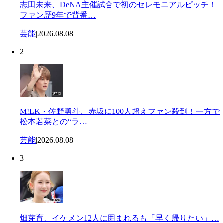
志田未来、DeNA主催試合で初のセレモニアルピッチ！
ファン歴9年で背番…
芸能
|
2026.08.08
2
M!LK・佐野勇斗、赤坂に100人超えファン殺到！一方で
松本若菜との“ラ…
芸能
|
2026.08.08
3
畑芽育、イケメン12人に囲まれるも「早く帰りたい」…