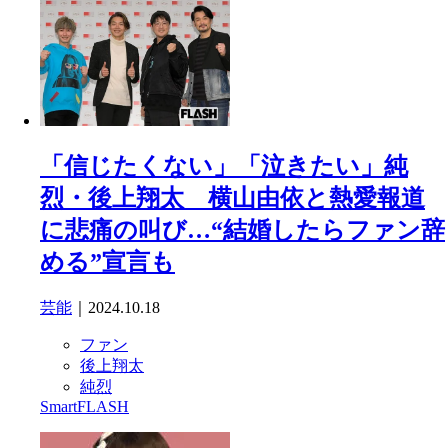
「信じたくない」「泣きたい」純
烈・後上翔太 横山由依と熱愛報道
に悲痛の叫び…“結婚したらファン辞
める”宣言も
芸能
｜2024.10.18
ファン
後上翔太
純烈
SmartFLASH