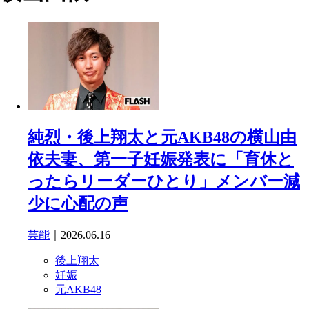
純烈・後上翔太と元AKB48の横山由
依夫妻、第一子妊娠発表に「育休と
ったらリーダーひとり」メンバー減
少に心配の声
芸能
｜2026.06.16
後上翔太
妊娠
元AKB48