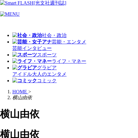
社会・政治
芸能・エンタメ
芸能
インタビュー
スポーツ
ライフ・マネー
グラビア
アイドル
大人のエンタメ
コミック
HOME
>
横山由依
横山由依
横山由依