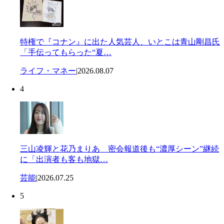
特権で『コナン』に出た人気芸人、いとこは青山剛昌氏
「手伝ってもらった“夏…
ライフ・マネー
|
2026.08.07
4
三山凌輝と花乃まりあ 密会報道後も“濃厚シーン”継続
に「出演者も客も地獄…
芸能
|
2026.07.25
5