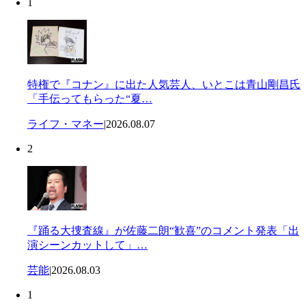
1
特権で『コナン』に出た人気芸人、いとこは青山剛昌氏
「手伝ってもらった“夏…
ライフ・マネー
|
2026.08.07
2
『踊る大捜査線』が佐藤二朗“歓喜”のコメント発表「出
演シーンカットして」…
芸能
|
2026.08.03
1