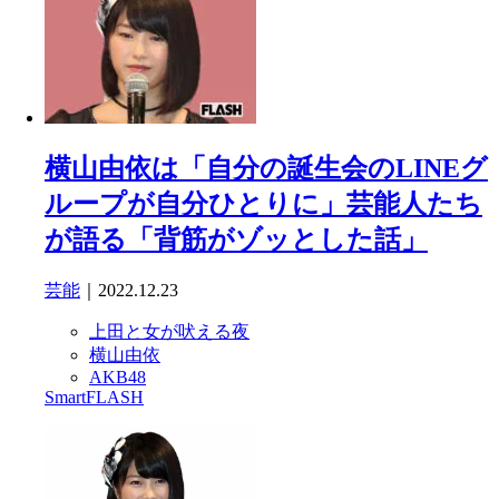
横山由依は「自分の誕生会のLINEグ
ループが自分ひとりに」芸能人たち
が語る「背筋がゾッとした話」
芸能
｜2022.12.23
上田と女が吠える夜
横山由依
AKB48
SmartFLASH