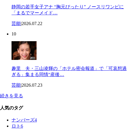
静岡の若手女子アナ “胸元ぴったり” ノースリワンピに
「まるでマーメイド…
芸能
|
2026.07.22
10
趣里 夫・三山凌輝の「ホテル密会報道」で「可哀想過
ぎる」集まる同情“産後…
芸能
|
2026.07.23
続きを見る
人気のタグ
ナンバーズ4
ロト6