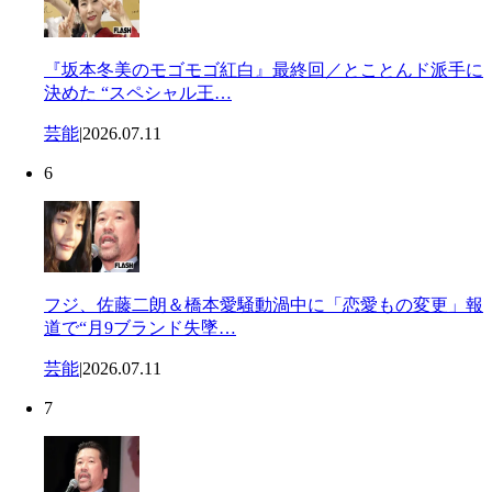
『坂本冬美のモゴモゴ紅白』最終回／とことんド派手に
決めた “スペシャル王…
芸能
|
2026.07.11
6
フジ、佐藤二朗＆橋本愛騒動渦中に「恋愛もの変更」報
道で“月9ブランド失墜…
芸能
|
2026.07.11
7