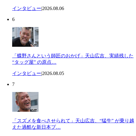
インタビュー
|
2026.08.06
6
「蝶野さんという師匠のおかげ」天山広吉、実績残した
“タッグ屋” の原点…
インタビュー
|
2026.08.05
7
「スズメを食べさせられて」天山広吉、“猛牛” が乗り越
えた過酷な新日本プ…