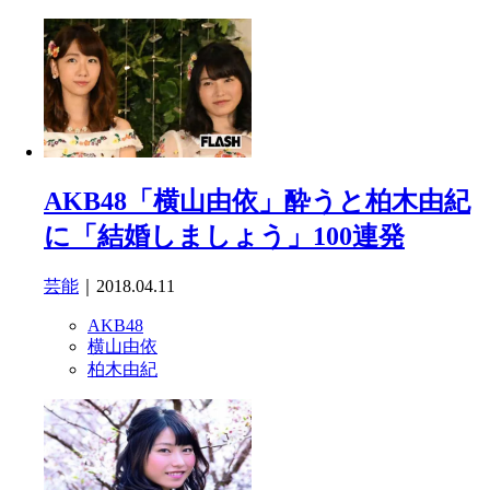
AKB48「横山由依」酔うと柏木由紀
に「結婚しましょう」100連発
芸能
｜2018.04.11
AKB48
横山由依
柏木由紀