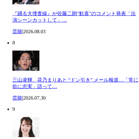
『踊る大捜査線』が佐藤二朗“歓喜”のコメント発表「出
演シーンカットして」…
芸能
|
2026.08.03
8
三山凌輝、花乃まりあと “ドン引き” メール報道…「常に
欲に忠実」語って…
芸能
|
2026.07.30
9