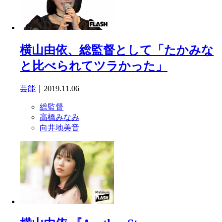
横山由依、総監督として「たかみな
と比べられてツラかった」
芸能
｜2019.11.06
総監督
高橋みなみ
向井地美音