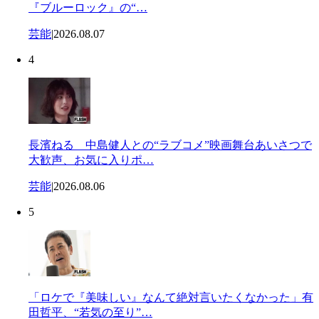
『ブルーロック』の“…
芸能
|
2026.08.07
4
長濱ねる 中島健人との“ラブコメ”映画舞台あいさつで
大歓声、お気に入りポ…
芸能
|
2026.08.06
5
「ロケで『美味しい』なんて絶対言いたくなかった」有
田哲平、“若気の至り”…