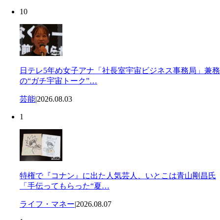
10
日テレ5年め女子アナ「社長室宇宙ビジネス事務局」兼務
の“ガチ宇宙トーク”…
芸能
|
2026.08.03
1
特権で『コナン』に出た人気芸人、いとこは青山剛昌氏
「手伝ってもらった“夏…
ライフ・マネー
|
2026.08.07