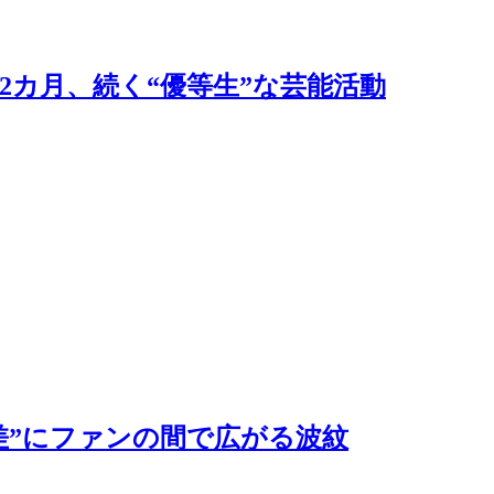
2カ月、続く“優等生”な芸能活動
差”にファンの間で広がる波紋