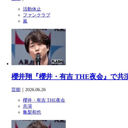
活動休止
ファンクラブ
嵐
櫻井翔『櫻井・有吉 THE夜会』で
芸能
｜2026.06.26
櫻井・有吉 THE夜会
共演
亀梨和也