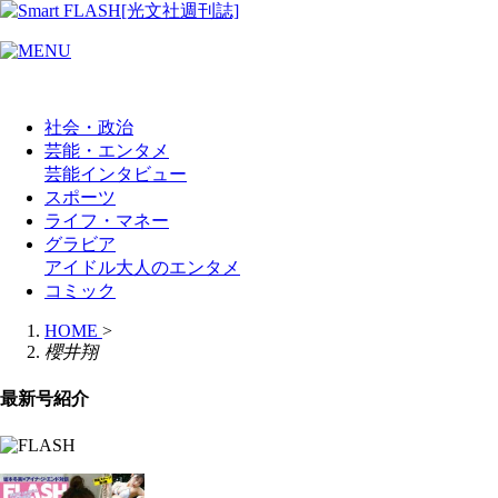
社会・政治
芸能・エンタメ
芸能
インタビュー
スポーツ
ライフ・マネー
グラビア
アイドル
大人のエンタメ
コミック
HOME
>
櫻井翔
最新号紹介