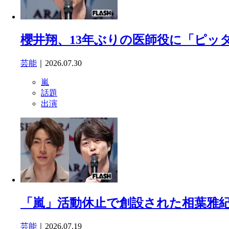
櫻井翔、13年ぶりの医師役に「ピッ
芸能
｜2026.07.30
嵐
話題
出演
「嵐」活動休止で創設された相葉雅紀
芸能
｜2026.07.19