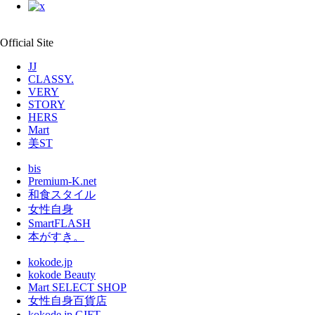
Official Site
JJ
CLASSY.
VERY
STORY
HERS
Mart
美ST
bis
Premium-K.net
和食スタイル
女性自身
SmartFLASH
本がすき。
kokode.jp
kokode Beauty
Mart SELECT SHOP
女性自身百貨店
kokode.jp GIFT