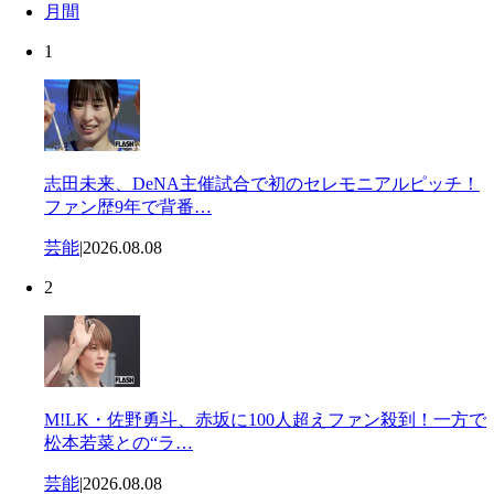
月間
1
志田未来、DeNA主催試合で初のセレモニアルピッチ！
ファン歴9年で背番…
芸能
|
2026.08.08
2
M!LK・佐野勇斗、赤坂に100人超えファン殺到！一方で
松本若菜との“ラ…
芸能
|
2026.08.08