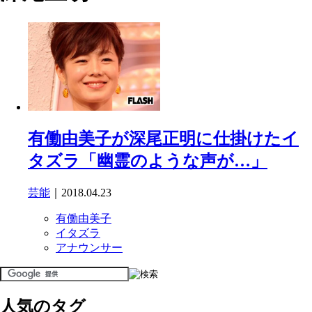
有働由美子が深尾正明に仕掛けたイ
タズラ「幽霊のような声が…」
芸能
｜2018.04.23
有働由美子
イタズラ
アナウンサー
人気のタグ