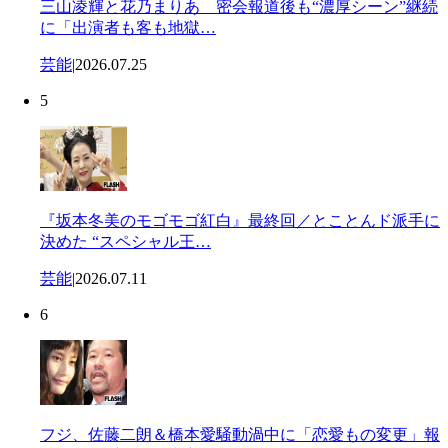
三山凌輝と花乃まりあ 密会報道後も“濃厚シーン”継続
に「出演者も客も地獄…
芸能
|
2026.07.25
5
『坂本冬美のモゴモゴ紅白』最終回／とことんド派手に
決めた “スペシャル王…
芸能
|
2026.07.11
6
フジ、佐藤二朗＆橋本愛騒動渦中に「恋愛もの変更」報