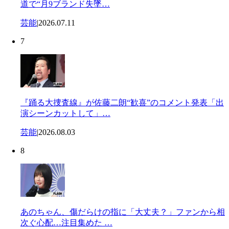
道で“月9ブランド失墜…
芸能
|
2026.07.11
7
『踊る大捜査線』が佐藤二朗“歓喜”のコメント発表「出
演シーンカットして」…
芸能
|
2026.08.03
8
あのちゃん、傷だらけの指に「大丈夫？」ファンから相
次ぐ心配…注目集めた …