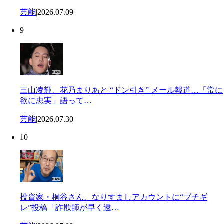
芸能
|
2026.07.09
9
三山凌輝、花乃まりあと “ドン引き” メール報道…「常に
欲に忠実」語って…
芸能
|
2026.07.30
10
投資家・桐谷さん、なりすましアカウントに“ブチギ
レ”投稿「詐欺師が早く逮…