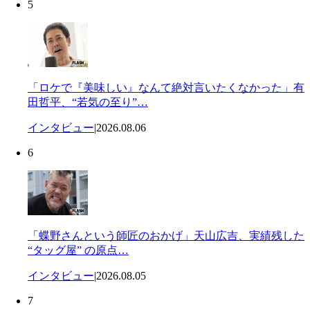
5
「ロケで『美味しい』なんて絶対言いたくなかった」有
田哲平、“若気の至り”…
インタビュー
|
2026.08.06
6
「蝶野さんという師匠のおかげ」天山広吉、実績残した
“タッグ屋” の原点…
インタビュー
|
2026.08.05
7