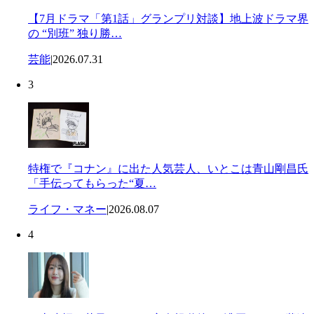
【7月ドラマ「第1話」グランプリ対談】地上波ドラマ界
の “別班” 独り勝…
芸能
|
2026.07.31
3
特権で『コナン』に出た人気芸人、いとこは青山剛昌氏
「手伝ってもらった“夏…
ライフ・マネー
|
2026.08.07
4