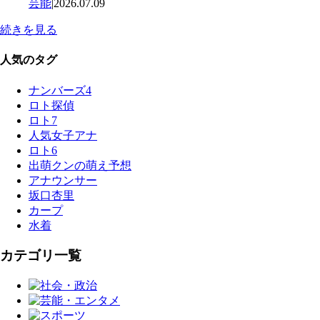
芸能
|
2026.07.09
続きを見る
人気のタグ
ナンバーズ4
ロト探偵
ロト7
人気女子アナ
ロト6
出萌クンの萌え予想
アナウンサー
坂口杏里
カープ
水着
カテゴリ一覧