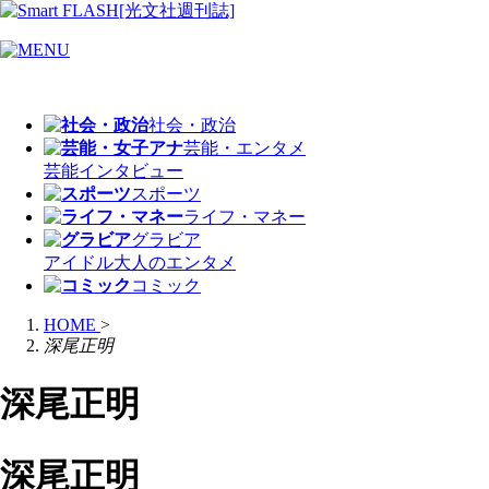
社会・政治
芸能・エンタメ
芸能
インタビュー
スポーツ
ライフ・マネー
グラビア
アイドル
大人のエンタメ
コミック
HOME
>
深尾正明
深尾正明
深尾正明