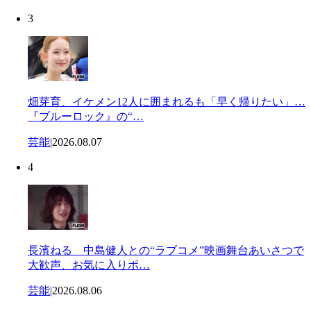
3
畑芽育、イケメン12人に囲まれるも「早く帰りたい」…
『ブルーロック』の“…
芸能
|
2026.08.07
4
長濱ねる 中島健人との“ラブコメ”映画舞台あいさつで
大歓声、お気に入りポ…
芸能
|
2026.08.06