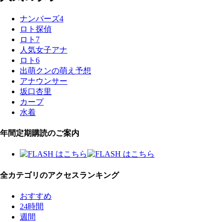
ナンバーズ4
ロト探偵
ロト7
人気女子アナ
ロト6
出萌クンの萌え予想
アナウンサー
坂口杏里
カープ
水着
年間定期購読のご案内
全カテゴリのアクセスランキング
おすすめ
24時間
週間