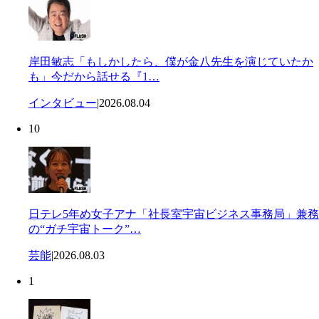
岸田敏志「もしかしたら、僕が金八先生を演じていたか
も」今だから話せる『1…
インタビュー
|
2026.08.04
10
日テレ5年め女子アナ「社長室宇宙ビジネス事務局」兼務
の“ガチ宇宙トーク”…
芸能
|
2026.08.03
1