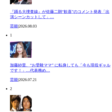
『踊る大捜査線』が佐藤二朗“歓喜”のコメント発表「出
演シーンカットして」…
芸能
|
2026.08.03
1
加藤紗里、“お受験ママ” に転身しても「今も現役ギャル
です！」…代表務め…
芸能
|
2026.07.21
2