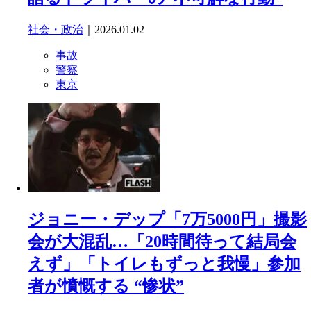
社会・政治
｜2026.01.02
事故
警察
東京
ジョニー・デップ「7万5000円」撮影
会が大混乱…「20時間待って結局会
えず」「トイレもずっと我慢」参加
者が憤慨する “惨状”