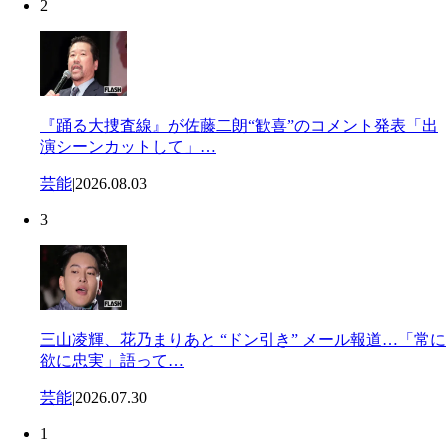
2
『踊る大捜査線』が佐藤二朗“歓喜”のコメント発表「出
演シーンカットして」…
芸能
|
2026.08.03
3
三山凌輝、花乃まりあと “ドン引き” メール報道…「常に
欲に忠実」語って…
芸能
|
2026.07.30
1