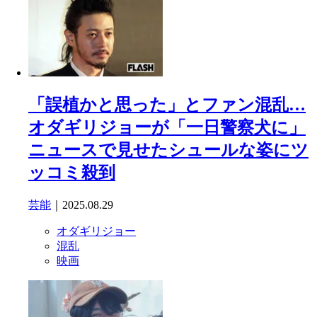
「誤植かと思った」とファン混乱…
オダギリジョーが「一日警察犬に」
ニュースで見せたシュールな姿にツ
ッコミ殺到
芸能
｜2025.08.29
オダギリジョー
混乱
映画