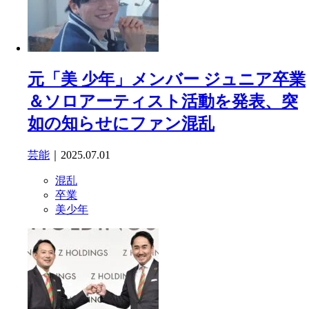
元「美 少年」メンバー ジュニア卒業
＆ソロアーティスト活動を発表、突
如の知らせにファン混乱
芸能
｜2025.07.01
混乱
卒業
美少年