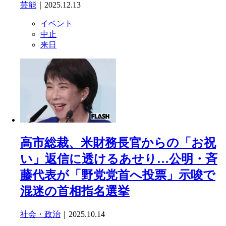
芸能
｜2025.12.13
イベント
中止
来日
高市総裁、米財務長官からの「お祝
い」返信に透けるあせり…公明・斉
藤代表が「野党党首へ投票」示唆で
混迷の首相指名選挙
社会・政治
｜2025.10.14