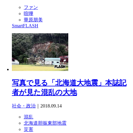
ファン
喧嘩
華原朋美
SmartFLASH
写真で見る「北海道大地震」本誌記
者が見た混乱の大地
社会・政治
｜2018.09.14
混乱
北海道胆振東部地震
災害