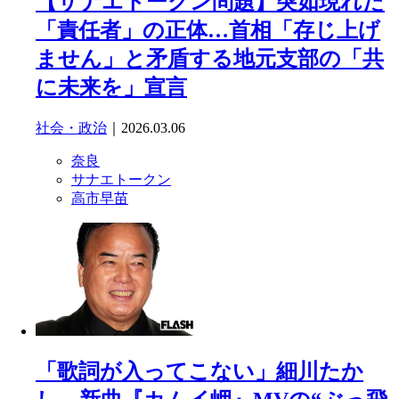
【サナエトークン問題】突如現れた
「責任者」の正体…首相「存じ上げ
ません」と矛盾する地元支部の「共
に未来を」宣言
社会・政治
｜2026.03.06
奈良
サナエトークン
高市早苗
「歌詞が入ってこない」細川たか