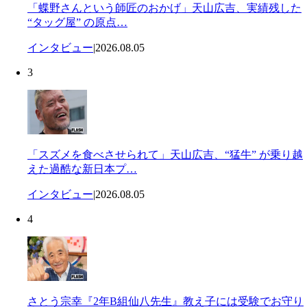
「蝶野さんという師匠のおかげ」天山広吉、実績残した
“タッグ屋” の原点…
インタビュー
|
2026.08.05
3
「スズメを食べさせられて」天山広吉、“猛牛” が乗り越
えた過酷な新日本プ…
インタビュー
|
2026.08.05
4
さとう宗幸『2年B組仙八先生』教え子には受験でお守り