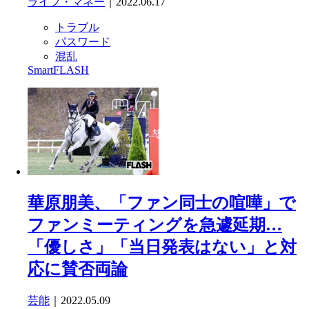
ライフ・マネー
｜2022.06.17
トラブル
パスワード
混乱
SmartFLASH
華原朋美、「ファン同士の喧嘩」で
ファンミーティングを急遽延期…
「優しさ」「当日発表はない」と対
応に賛否両論
芸能
｜2022.05.09