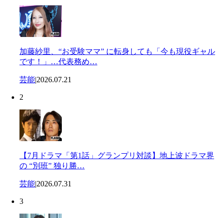
加藤紗里、“お受験ママ” に転身しても「今も現役ギャル
です！」…代表務め…
芸能
|
2026.07.21
2
【7月ドラマ「第1話」グランプリ対談】地上波ドラマ界
の “別班” 独り勝…
芸能
|
2026.07.31
3