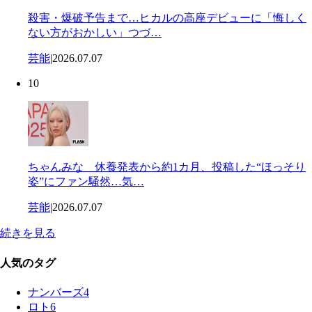
殺害・爆破予告まで…ヒカルの高座デビューに「悔しく
ない方がおかしい」つづ…
芸能
|
2026.07.07
10
ちゃんみな 休養発表から約1カ月、投稿した“ほっそり
姿”にファン騒然…気…
芸能
|
2026.07.07
続きを見る
人気のタグ
ナンバーズ4
ロト6