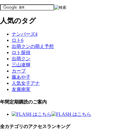
人気のタグ
ナンバーズ4
ロト6
出萌クンの萌え予想
ロト探偵
出萌クン
三山凌輝
カープ
藤あや子
人気女子アナ
友廣南実
年間定期購読のご案内
全カテゴリのアクセスランキング