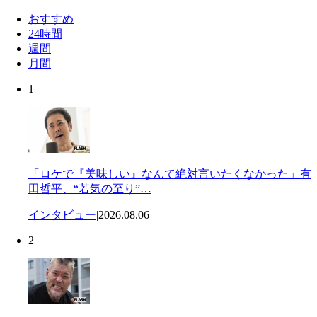
おすすめ
24時間
週間
月間
1
「ロケで『美味しい』なんて絶対言いたくなかった」有
田哲平、“若気の至り”…
インタビュー
|
2026.08.06
2