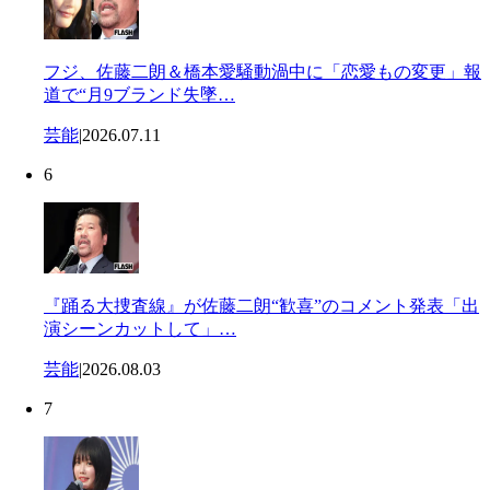
フジ、佐藤二朗＆橋本愛騒動渦中に「恋愛もの変更」報
道で“月9ブランド失墜…
芸能
|
2026.07.11
6
『踊る大捜査線』が佐藤二朗“歓喜”のコメント発表「出
演シーンカットして」…
芸能
|
2026.08.03
7