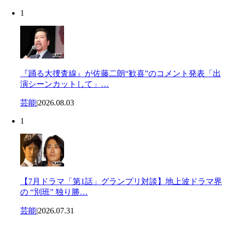
1
『踊る大捜査線』が佐藤二朗“歓喜”のコメント発表「出
演シーンカットして」…
芸能
|
2026.08.03
1
【7月ドラマ「第1話」グランプリ対談】地上波ドラマ界
の “別班” 独り勝…
芸能
|
2026.07.31