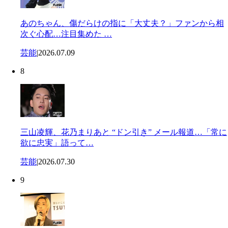
あのちゃん、傷だらけの指に「大丈夫？」ファンから相
次ぐ心配…注目集めた …
芸能
|
2026.07.09
8
三山凌輝、花乃まりあと “ドン引き” メール報道…「常に
欲に忠実」語って…
芸能
|
2026.07.30
9