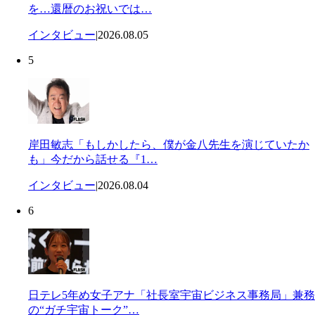
を…還暦のお祝いでは…
インタビュー
|
2026.08.05
5
岸田敏志「もしかしたら、僕が金八先生を演じていたか
も」今だから話せる『1…
インタビュー
|
2026.08.04
6
日テレ5年め女子アナ「社長室宇宙ビジネス事務局」兼務
の“ガチ宇宙トーク”…