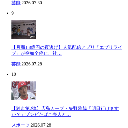
芸能
|
2026.07.30
9
【月商1.8億円の夜逃げ】人気配信アプリ「エブリライ
ブ」が突如全停止、社…
芸能
|
2026.07.28
10
【独走第2弾】広島カープ・矢野雅哉「明日行けます
か？」ゾンビたばこ売人と…
スポーツ
|
2026.07.28