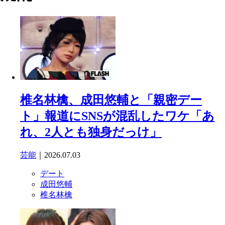
椎名林檎、成田悠輔と「親密デー
ト」報道にSNSが混乱したワケ「あ
れ、2人とも独身だっけ」
芸能
｜2026.07.03
デート
成田悠輔
椎名林檎