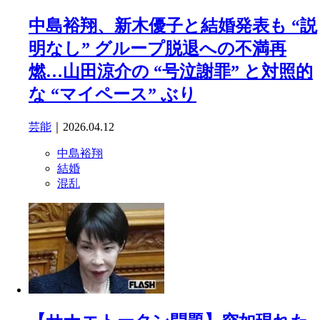
中島裕翔、新木優子と結婚発表も “説
明なし” グループ脱退への不満再
燃…山田涼介の “号泣謝罪” と対照的
な “マイペース” ぶり
芸能
｜2026.04.12
中島裕翔
結婚
混乱