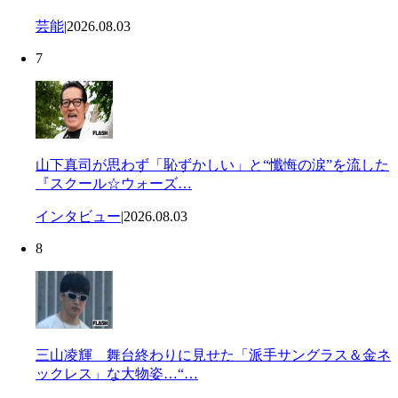
芸能
|
2026.08.03
7
山下真司が思わず「恥ずかしい」と“懺悔の涙”を流した
『スクール☆ウォーズ…
インタビュー
|
2026.08.03
8
三山凌輝 舞台終わりに見せた「派手サングラス＆金ネ
ックレス」な大物姿…“…