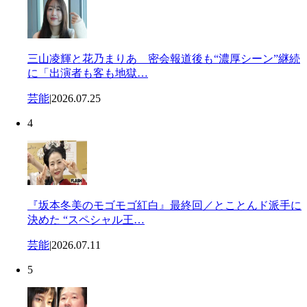
三山凌輝と花乃まりあ 密会報道後も“濃厚シーン”継続
に「出演者も客も地獄…
芸能
|
2026.07.25
4
『坂本冬美のモゴモゴ紅白』最終回／とことんド派手に
決めた “スペシャル王…
芸能
|
2026.07.11
5