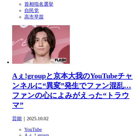
首相指名選挙
自民党
高市早苗
Aぇ!groupと京本大我のYouTubeチャ
ンネルに“異変”発生でファン混乱…
ファンの心によみがえった“トラウ
マ”
芸能
｜2025.10.02
YouTube
Aぇ！group