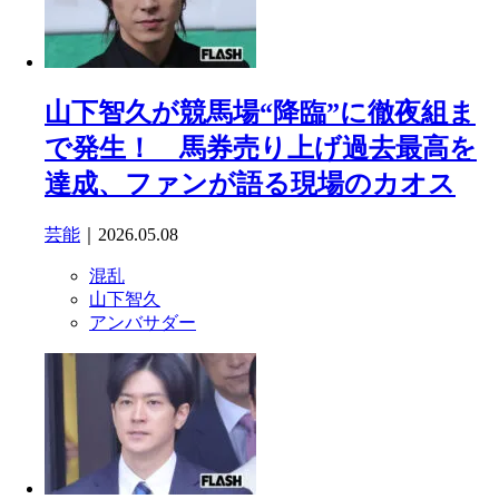
山下智久が競馬場“降臨”に徹夜組ま
で発生！ 馬券売り上げ過去最高を
達成、ファンが語る現場のカオス
芸能
｜2026.05.08
混乱
山下智久
アンバサダー