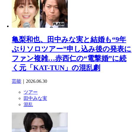
亀梨和也、田中みな実と結婚も“9年
ぶりソロツアー”申し込み後の発表に
ファン複雑…赤西仁の“電撃婚”に続
く元「KAT-TUN」の混乱劇
芸能
｜2026.06.30
ツアー
田中みな実
混乱