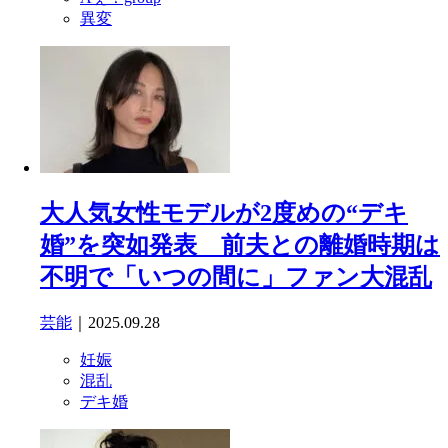
異変
大人気女性モデルが2度めの“デキ
婚”を突如発表 前夫との離婚時期は
不明で「いつの間に」ファン大混乱
芸能
｜2025.09.28
妊娠
混乱
デキ婚