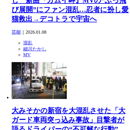
し 新曲『カムイ岬』MVの“ぶっ飛
び展開”にファン混乱…忍者に扮し愛
猫救出→デコトラで宇宙へ
芸能
｜2026.01.08
混乱
細川たかし
MV
大みそかの新宿を大混乱させた「大
ガード車両突っ込み事故」目撃者が
語るドライバーの“不可解な行動”