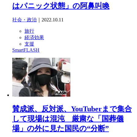
はパニック状態」の阿鼻叫喚
社会・政治
｜2022.10.11
旅行
経済効果
支援
SmartFLASH
賛成派、反対派、YouTuberまで集合
して現場は混沌 厳粛な「国葬儀
場」の外に見た国民の“分断”