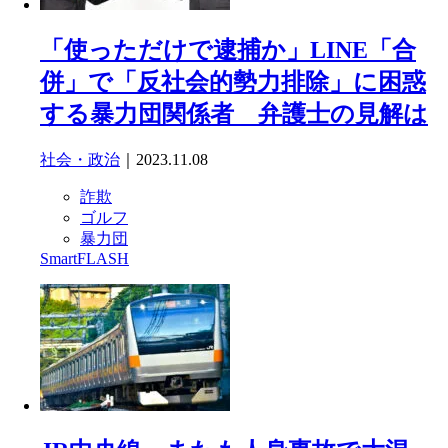
「使っただけで逮捕か」LINE「合
併」で「反社会的勢力排除」に困惑
する暴力団関係者 弁護士の見解は
社会・政治
｜2023.11.08
詐欺
ゴルフ
暴力団
SmartFLASH