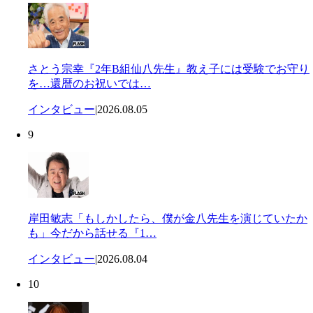
さとう宗幸『2年B組仙八先生』教え子には受験でお守り
を…還暦のお祝いでは…
インタビュー
|
2026.08.05
9
岸田敏志「もしかしたら、僕が金八先生を演じていたか
も」今だから話せる『1…
インタビュー
|
2026.08.04
10