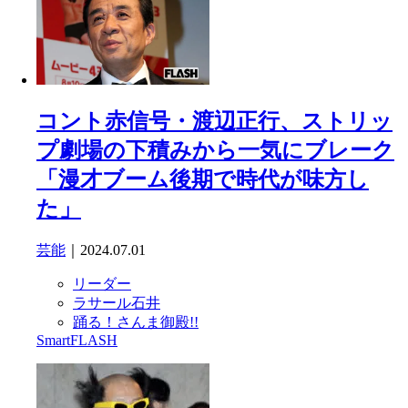
コント赤信号・渡辺正行、ストリッ
プ劇場の下積みから一気にブレーク
「漫才ブーム後期で時代が味方し
た」
芸能
｜2024.07.01
リーダー
ラサール石井
踊る！さんま御殿!!
SmartFLASH