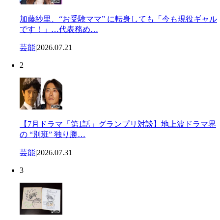
加藤紗里、“お受験ママ” に転身しても「今も現役ギャル
です！」…代表務め…
芸能
|
2026.07.21
2
【7月ドラマ「第1話」グランプリ対談】地上波ドラマ界
の “別班” 独り勝…
芸能
|
2026.07.31
3