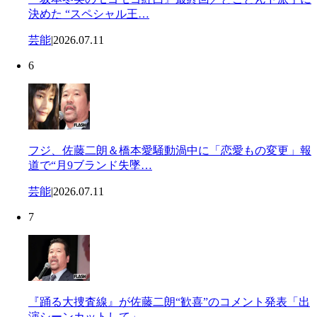
決めた “スペシャル王…
芸能
|
2026.07.11
6
フジ、佐藤二朗＆橋本愛騒動渦中に「恋愛もの変更」報
道で“月9ブランド失墜…
芸能
|
2026.07.11
7
『踊る大捜査線』が佐藤二朗“歓喜”のコメント発表「出
演シーンカットして」…