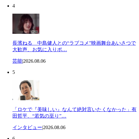
4
長濱ねる 中島健人との“ラブコメ”映画舞台あいさつで
大歓声、お気に入りポ…
芸能
|
2026.08.06
5
「ロケで『美味しい』なんて絶対言いたくなかった」有
田哲平、“若気の至り”…
インタビュー
|
2026.08.06
6