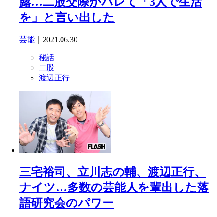
露…二股交際がバレて「3人で生活
を」と言い出した
芸能
｜2021.06.30
秘話
二股
渡辺正行
三宅裕司、立川志の輔、渡辺正行、
ナイツ…多数の芸能人を輩出した落
語研究会のパワー