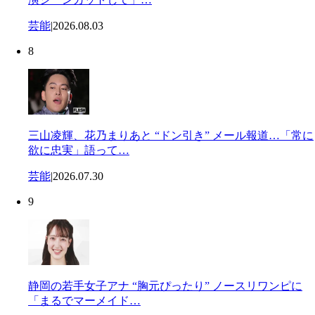
芸能
|
2026.08.03
8
三山凌輝、花乃まりあと “ドン引き” メール報道…「常に
欲に忠実」語って…
芸能
|
2026.07.30
9
静岡の若手女子アナ “胸元ぴったり” ノースリワンピに
「まるでマーメイド…