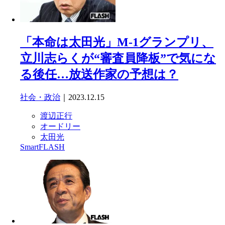
「本命は太田光」M-1グランプリ、
立川志らくが“審査員降板”で気にな
る後任…放送作家の予想は？
社会・政治
｜2023.12.15
渡辺正行
オードリー
太田光
SmartFLASH