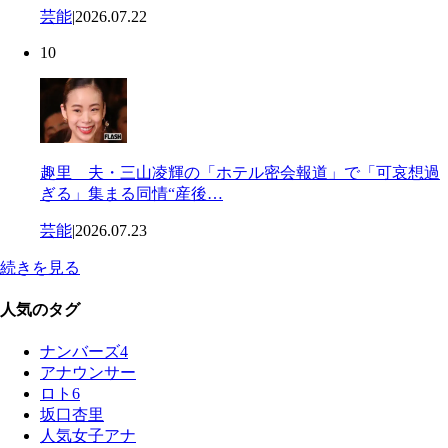
芸能
|
2026.07.22
10
趣里 夫・三山凌輝の「ホテル密会報道」で「可哀想過
ぎる」集まる同情“産後…
芸能
|
2026.07.23
続きを見る
人気のタグ
ナンバーズ4
アナウンサー
ロト6
坂口杏里
人気女子アナ