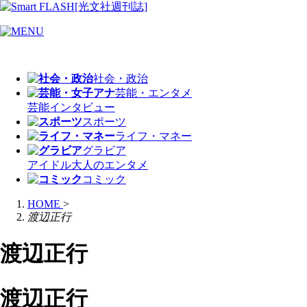
社会・政治
芸能・エンタメ
芸能
インタビュー
スポーツ
ライフ・マネー
グラビア
アイドル
大人のエンタメ
コミック
HOME
>
渡辺正行
渡辺正行
渡辺正行