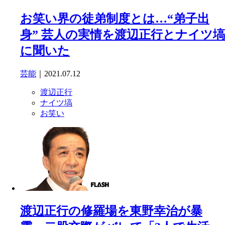
お笑い界の徒弟制度とは…“弟子出
身” 芸人の実情を渡辺正行とナイツ塙
に聞いた
芸能
｜2021.07.12
渡辺正行
ナイツ塙
お笑い
渡辺正行の修羅場を東野幸治が暴