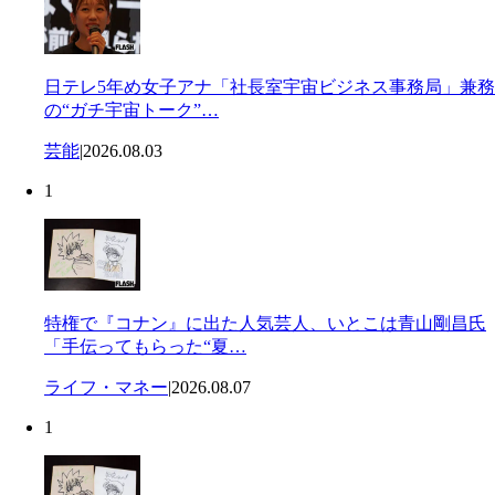
日テレ5年め女子アナ「社長室宇宙ビジネス事務局」兼務
の“ガチ宇宙トーク”…
芸能
|
2026.08.03
1
特権で『コナン』に出た人気芸人、いとこは青山剛昌氏
「手伝ってもらった“夏…
ライフ・マネー
|
2026.08.07
1