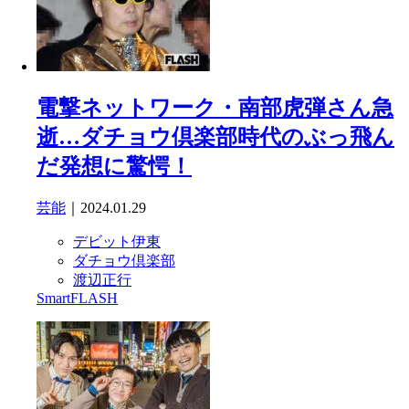
電撃ネットワーク・南部虎弾さん急
逝…ダチョウ倶楽部時代のぶっ飛ん
だ発想に驚愕！
芸能
｜2024.01.29
デビット伊東
ダチョウ倶楽部
渡辺正行
SmartFLASH