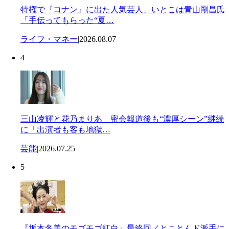
特権で『コナン』に出た人気芸人、いとこは青山剛昌氏
「手伝ってもらった“夏…
ライフ・マネー
|
2026.08.07
4
三山凌輝と花乃まりあ 密会報道後も“濃厚シーン”継続
に「出演者も客も地獄…
芸能
|
2026.07.25
5
『坂本冬美のモゴモゴ紅白』最終回／とことんド派手に