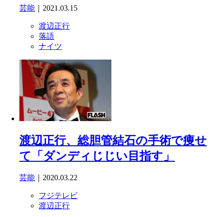
芸能
｜2021.03.15
渡辺正行
落語
ナイツ
渡辺正行、総胆管結石の手術で痩せ
て「ダンディじじい目指す」
芸能
｜2020.03.22
フジテレビ
渡辺正行