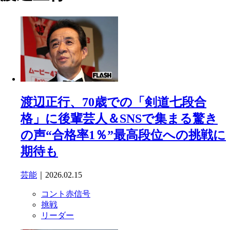
渡辺正行、70歳での「剣道七段合
格」に後輩芸人＆SNSで集まる驚き
の声“合格率1％”最高段位への挑戦に
期待も
芸能
｜2026.02.15
コント赤信号
挑戦
リーダー