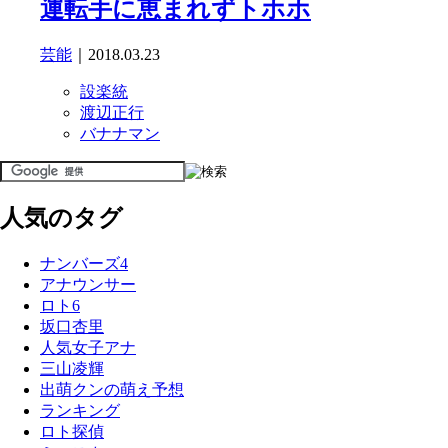
運転手に恵まれずトホホ
芸能
｜2018.03.23
設楽統
渡辺正行
バナナマン
人気のタグ
ナンバーズ4
アナウンサー
ロト6
坂口杏里
人気女子アナ
三山凌輝
出萌クンの萌え予想
ランキング
ロト探偵