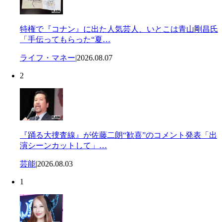
特権で『コナン』に出た人気芸人、いとこは青山剛昌氏
「手伝ってもらった“夏…
ライフ・マネー
|
2026.08.07
2
『踊る大捜査線』が佐藤二朗“歓喜”のコメント発表「出
演シーンカットして」…
芸能
|
2026.08.03
1