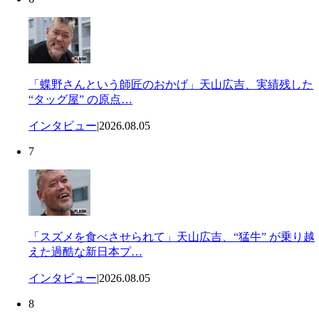
「蝶野さんという師匠のおかげ」天山広吉、実績残した
“タッグ屋” の原点…
インタビュー
|
2026.08.05
7
「スズメを食べさせられて」天山広吉、“猛牛” が乗り越
えた過酷な新日本プ…
インタビュー
|
2026.08.05
8