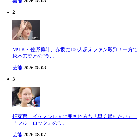
芸能
|
2026.08.08
2
M!LK・佐野勇斗、赤坂に100人超えファン殺到！一方で
松本若菜との“ラ…
芸能
|
2026.08.08
3
畑芽育、イケメン12人に囲まれるも「早く帰りたい」…
『ブルーロック』の“…
芸能
|
2026.08.07