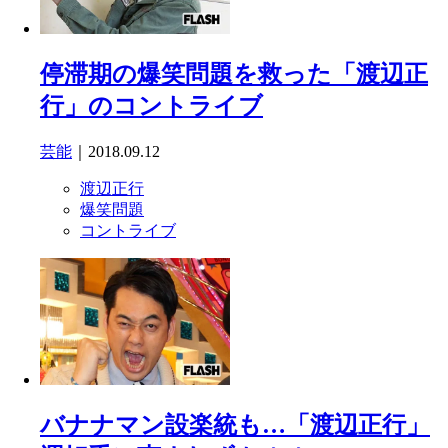
停滞期の爆笑問題を救った「渡辺正
行」のコントライブ
芸能
｜2018.09.12
渡辺正行
爆笑問題
コントライブ
バナナマン設楽統も…「渡辺正行」