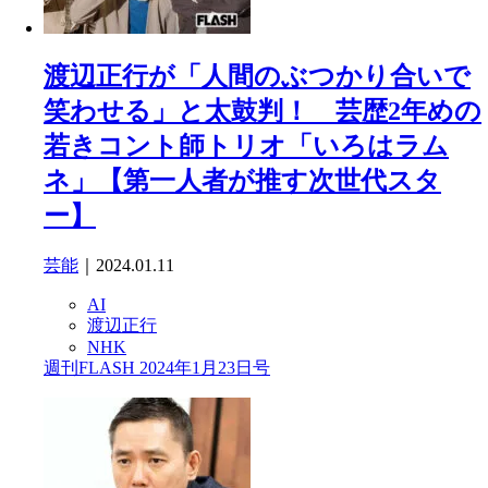
渡辺正行が「人間のぶつかり合いで
笑わせる」と太鼓判！ 芸歴2年めの
若きコント師トリオ「いろはラム
ネ」【第一人者が推す次世代スタ
ー】
芸能
｜2024.01.11
AI
渡辺正行
NHK
週刊FLASH 2024年1月23日号