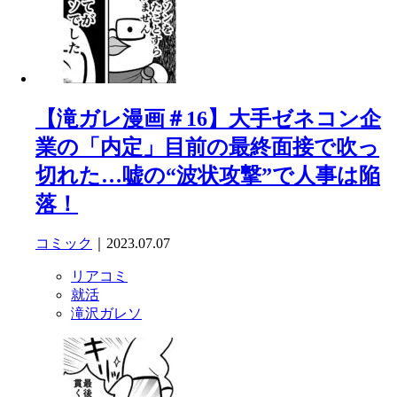
【滝ガレ漫画＃16】大手ゼネコン企
業の「内定」目前の最終面接で吹っ
切れた…嘘の“波状攻撃”で人事は陥
落！
コミック
｜2023.07.07
リアコミ
就活
滝沢ガレソ