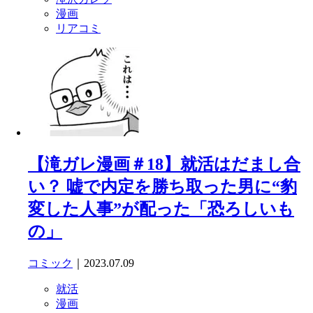
漫画
リアコミ
【滝ガレ漫画＃18】就活はだまし合
い？ 嘘で内定を勝ち取った男に“豹
変した人事”が配った「恐ろしいも
の」
コミック
｜2023.07.09
就活
漫画