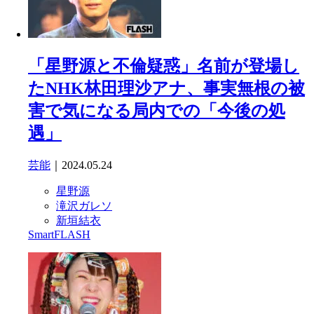
「星野源と不倫疑惑」名前が登場し
たNHK林田理沙アナ、事実無根の被
害で気になる局内での「今後の処
遇」
芸能
｜2024.05.24
星野源
滝沢ガレソ
新垣結衣
SmartFLASH