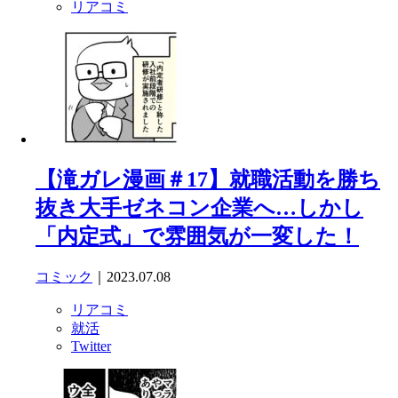
リアコミ
【滝ガレ漫画＃17】就職活動を勝ち
抜き大手ゼネコン企業へ…しかし
「内定式」で雰囲気が一変した！
コミック
｜2023.07.08
リアコミ
就活
Twitter