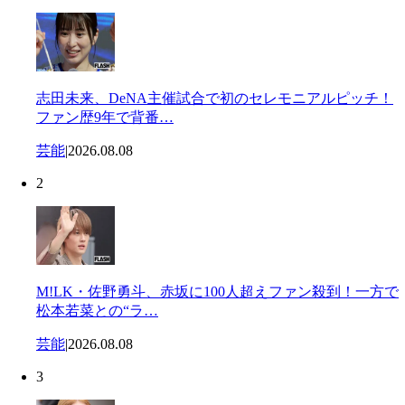
志田未来、DeNA主催試合で初のセレモニアルピッチ！
ファン歴9年で背番…
芸能
|
2026.08.08
2
M!LK・佐野勇斗、赤坂に100人超えファン殺到！一方で
松本若菜との“ラ…
芸能
|
2026.08.08
3