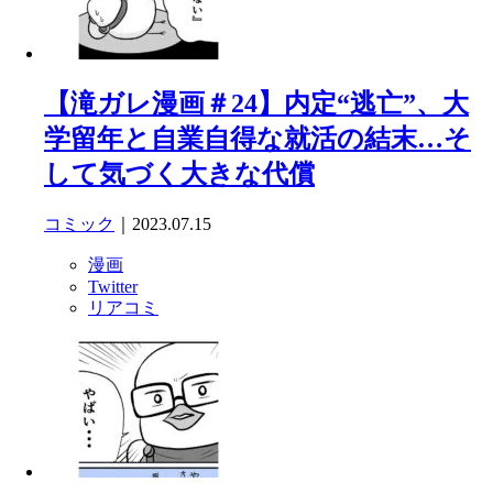
【滝ガレ漫画＃24】内定“逃亡”、大
学留年と自業自得な就活の結末…そ
して気づく大きな代償
コミック
｜2023.07.15
漫画
Twitter
リアコミ