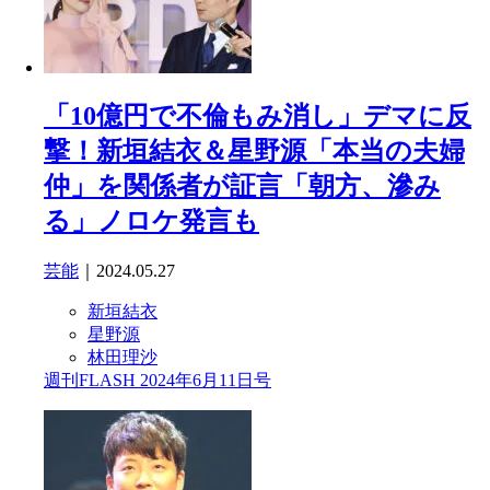
「10億円で不倫もみ消し」デマに反
撃！新垣結衣＆星野源「本当の夫婦
仲」を関係者が証言「朝方、滲み
る」ノロケ発言も
芸能
｜2024.05.27
新垣結衣
星野源
林田理沙
週刊FLASH 2024年6月11日号