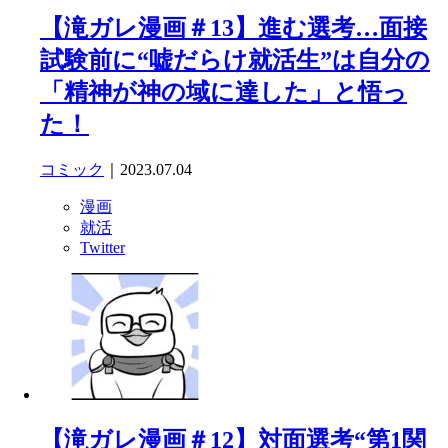
【滝ガレ漫画＃13】進む選考…面接
試験前に“嘘だらけ就活生”は自分の
「精神が神の域に達した」と悟っ
た！
コミック
｜2023.07.04
漫画
就活
Twitter
【滝ガレ漫画＃12】対面選考“第1関