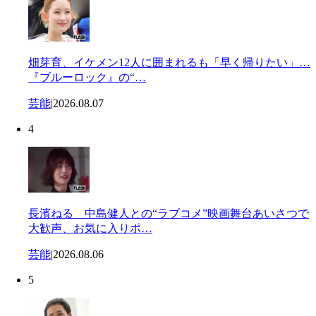
畑芽育、イケメン12人に囲まれるも「早く帰りたい」…
『ブルーロック』の“…
芸能
|
2026.08.07
4
長濱ねる 中島健人との“ラブコメ”映画舞台あいさつで
大歓声、お気に入りポ…
芸能
|
2026.08.06
5