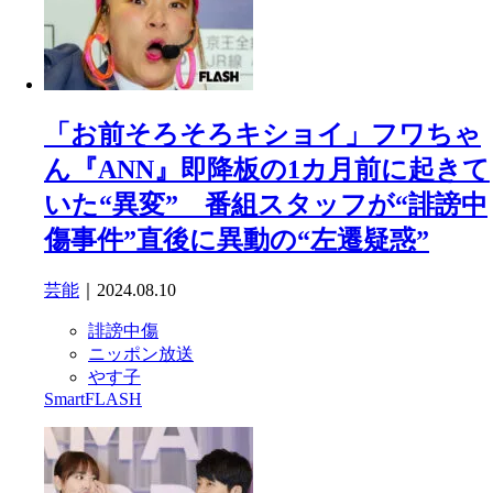
「お前そろそろキショイ」フワちゃ
ん『ANN』即降板の1カ月前に起きて
いた“異変” 番組スタッフが“誹謗中
傷事件”直後に異動の“左遷疑惑”
芸能
｜2024.08.10
誹謗中傷
ニッポン放送
やす子
SmartFLASH