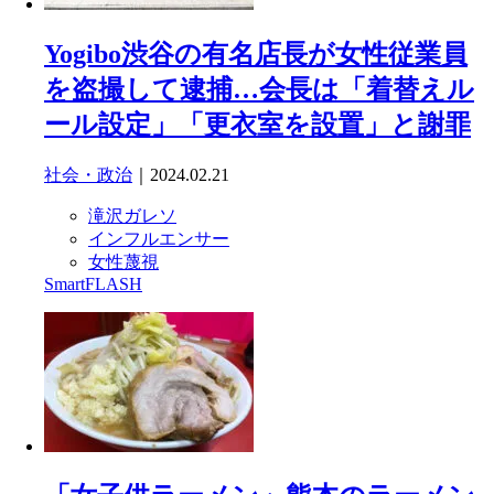
Yogibo渋谷の有名店長が女性従業員
を盗撮して逮捕…会長は「着替えル
ール設定」「更衣室を設置」と謝罪
社会・政治
｜2024.02.21
滝沢ガレソ
インフルエンサー
女性蔑視
SmartFLASH