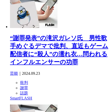
“謝罪発表”の滝沢ガレソ氏 男性歌
手めぐるデマで批判、直近もゲーム
配信者に“殺人”の濡れ衣…問われる
インフルエンサーの功罪
芸能
｜2024.09.23
批判
謝罪
話題
SmartFLASH