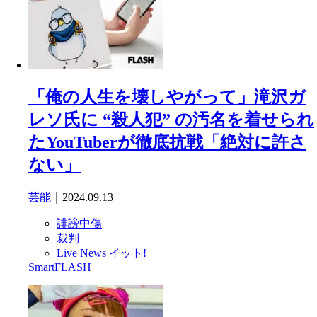
「俺の人生を壊しやがって」滝沢ガ
レソ氏に “殺人犯” の汚名を着せられ
たYouTuberが徹底抗戦「絶対に許さ
ない」
芸能
｜2024.09.13
誹謗中傷
裁判
Live News イット!
SmartFLASH