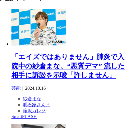
「エイズではありません」肺炎で入
院中の紗倉まな、“悪質デマ” 流した
相手に訴訟を示唆「許しません」
芸能
｜2024.10.16
紗倉まな
明石家さんま
滝沢ガレソ
SmartFLASH