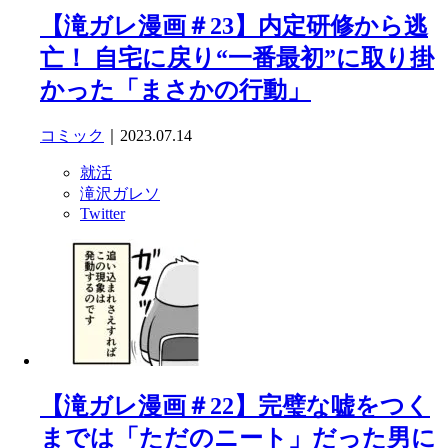
【滝ガレ漫画＃23】内定研修から逃
亡！ 自宅に戻り“一番最初”に取り掛
かった「まさかの行動」
コミック
｜2023.07.14
就活
滝沢ガレソ
Twitter
【滝ガレ漫画＃22】完璧な嘘をつく
までは「ただのニート」だった男に