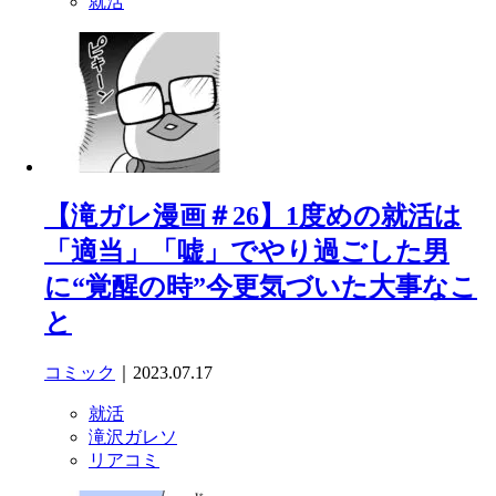
就活
【滝ガレ漫画＃26】1度めの就活は
「適当」「嘘」でやり過ごした男
に“覚醒の時”今更気づいた大事なこ
と
コミック
｜2023.07.17
就活
滝沢ガレソ
リアコミ