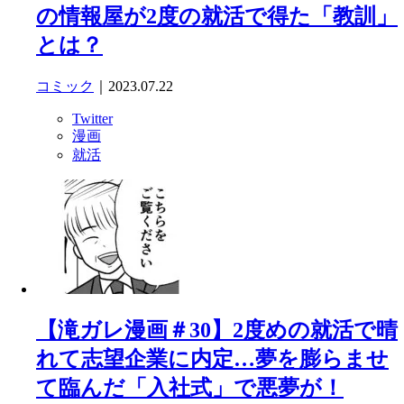
の情報屋が2度の就活で得た「教訓」
とは？
コミック
｜2023.07.22
Twitter
漫画
就活
【滝ガレ漫画＃30】2度めの就活で晴
れて志望企業に内定…夢を膨らませ
て臨んだ「入社式」で悪夢が！