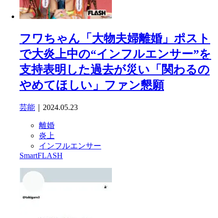
フワちゃん「大物夫婦離婚」ポスト
で大炎上中の“インフルエンサー”を
支持表明した過去が災い「関わるの
やめてほしい」ファン懇願
芸能
｜2024.05.23
離婚
炎上
インフルエンサー
SmartFLASH