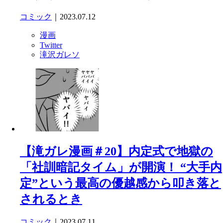
コミック
｜2023.07.12
漫画
Twitter
滝沢ガレソ
【滝ガレ漫画＃20】内定式で地獄の
「社訓暗記タイム」が開演！ “大手内
定”という最高の優越感から叩き落と
されるとき
コミック
｜2023.07.11