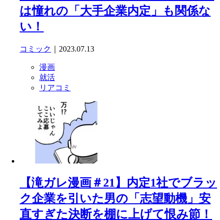
は憧れの「大手企業内定」も関係な
い！
コミック
｜2023.07.13
漫画
就活
リアコミ
【滝ガレ漫画＃21】内定1社でブラッ
ク企業を引いた男の「志望動機」安
直すぎた決断を棚に上げて恨み節！