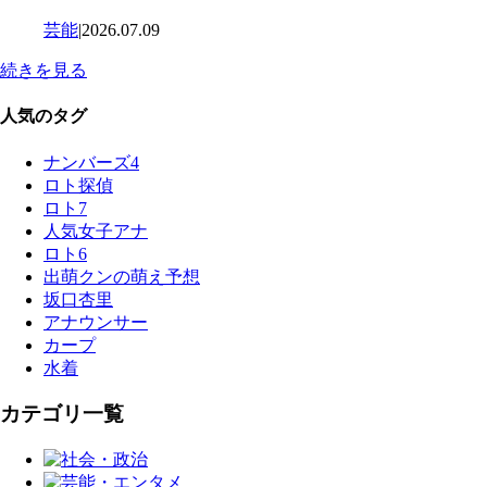
芸能
|
2026.07.09
続きを見る
人気のタグ
ナンバーズ4
ロト探偵
ロト7
人気女子アナ
ロト6
出萌クンの萌え予想
坂口杏里
アナウンサー
カープ
水着
カテゴリ一覧