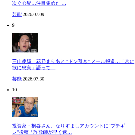
次ぐ心配…注目集めた …
芸能
|
2026.07.09
9
三山凌輝、花乃まりあと “ドン引き” メール報道…「常に
欲に忠実」語って…
芸能
|
2026.07.30
10
投資家・桐谷さん、なりすましアカウントに“ブチギ
レ”投稿「詐欺師が早く逮…