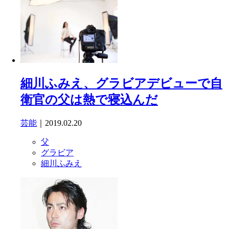
細川ふみえ、グラビアデビューで自
衛官の父は熱で寝込んだ
芸能
｜2019.02.20
父
グラビア
細川ふみえ