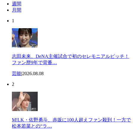
週間
月間
1
志田未来、DeNA主催試合で初のセレモニアルピッチ！
ファン歴9年で背番…
芸能
|
2026.08.08
2
M!LK・佐野勇斗、赤坂に100人超えファン殺到！一方で
松本若菜との“ラ…