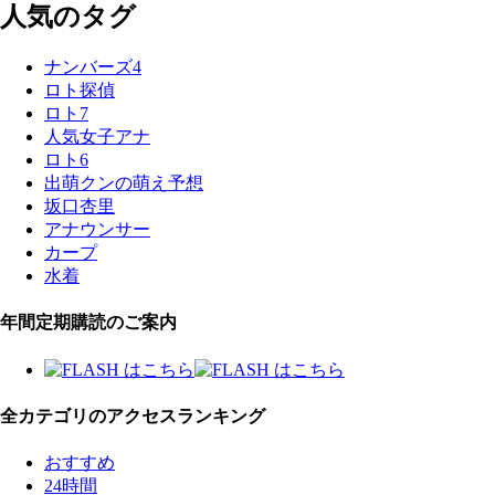
人気のタグ
ナンバーズ4
ロト探偵
ロト7
人気女子アナ
ロト6
出萌クンの萌え予想
坂口杏里
アナウンサー
カープ
水着
年間定期購読のご案内
全カテゴリのアクセスランキング
おすすめ
24時間