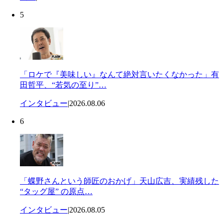
5
「ロケで『美味しい』なんて絶対言いたくなかった」有
田哲平、“若気の至り”…
インタビュー
|
2026.08.06
6
「蝶野さんという師匠のおかげ」天山広吉、実績残した
“タッグ屋” の原点…
インタビュー
|
2026.08.05