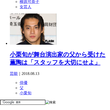
柳原可奈子
女芸人
小栗旬が舞台演出家の父から受けた
薫陶は「スタッフを大切にせよ」
芸能
｜2018.08.13
俳優
父
小栗旬