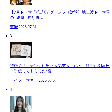
【7月ドラマ「第1話」グランプリ対談】地上波ドラマ界
の “別班” 独り勝…
芸能
|
2026.07.31
3
特権で『コナン』に出た人気芸人、いとこは青山剛昌氏
「手伝ってもらった“夏…
ライフ・マネー
|
2026.08.07
4