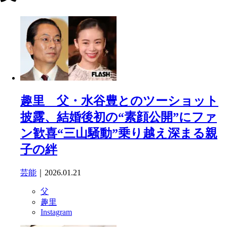
趣里 父・水谷豊とのツーショット
披露、結婚後初の“素顔公開”にファ
ン歓喜“三山騒動”乗り越え深まる親
子の絆
芸能
｜2026.01.21
父
趣里
Instagram