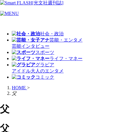
社会・政治
芸能・エンタメ
芸能
インタビュー
スポーツ
ライフ・マネー
グラビア
アイドル
大人のエンタメ
コミック
HOME
>
父
父
父