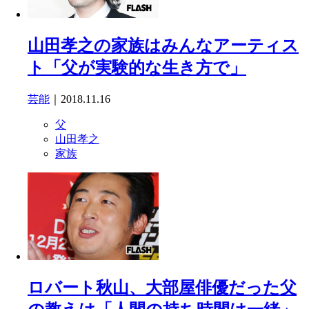
山田孝之の家族はみんなアーティス
ト「父が実験的な生き方で」
芸能
｜2018.11.16
父
山田孝之
家族
ロバート秋山、大部屋俳優だった父