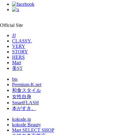
Official Site
JJ
CLASSY.
VERY
STORY
HERS
Mart
美ST
bis
Premium-K.net
和食スタイル
女性自身
SmartFLASH
本がすき。
kokode.jp
kokode Beauty
Mart SELECT SHOP