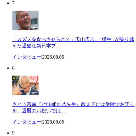
7
「スズメを食べさせられて」天山広吉、“猛牛” が乗り越
えた過酷な新日本プ…
インタビュー
|
2026.08.05
8
さとう宗幸『2年B組仙八先生』教え子には受験でお守り
を…還暦のお祝いでは…
インタビュー
|
2026.08.05
9