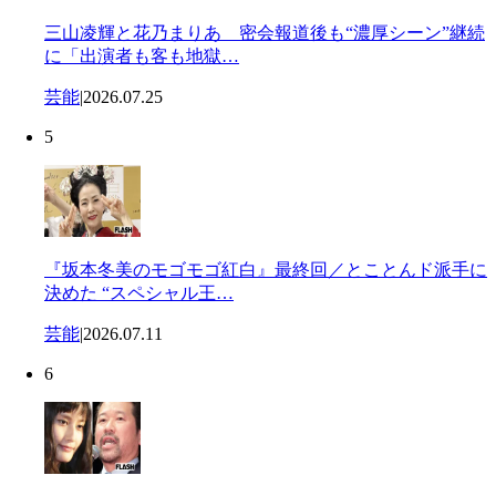
三山凌輝と花乃まりあ 密会報道後も“濃厚シーン”継続
に「出演者も客も地獄…
芸能
|
2026.07.25
5
『坂本冬美のモゴモゴ紅白』最終回／とことんド派手に
決めた “スペシャル王…
芸能
|
2026.07.11
6