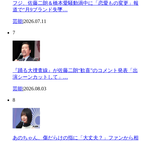
フジ、佐藤二朗＆橋本愛騒動渦中に「恋愛もの変更」報
道で“月9ブランド失墜…
芸能
|
2026.07.11
7
『踊る大捜査線』が佐藤二朗“歓喜”のコメント発表「出
演シーンカットして」…
芸能
|
2026.08.03
8
あのちゃん、傷だらけの指に「大丈夫？」ファンから相