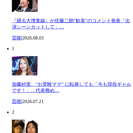
『踊る大捜査線』が佐藤二朗“歓喜”のコメント発表「出
演シーンカットして」…
芸能
|
2026.08.03
1
加藤紗里、“お受験ママ” に転身しても「今も現役ギャル
です！」…代表務め…
芸能
|
2026.07.21
2