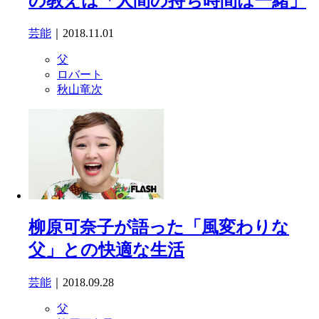
の教えは「人間の持ち時間は一緒」
芸能
｜2018.11.01
父
ロバート
秋山竜次
柳原可奈子が語った「風変わりな
父」との快適な生活
芸能
｜2018.09.28
父