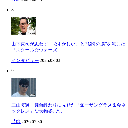
8
山下真司が思わず「恥ずかしい」と“懺悔の涙”を流した
『スクール☆ウォーズ…
インタビュー
|
2026.08.03
9
三山凌輝 舞台終わりに見せた「派手サングラス＆金ネ
ックレス」な大物姿…“…
芸能
|
2026.07.30