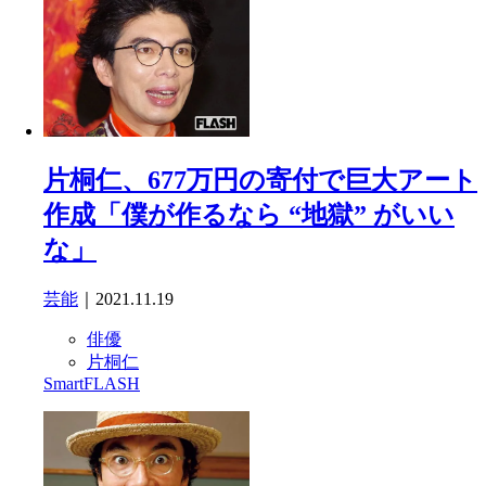
片桐仁、677万円の寄付で巨大アート
作成「僕が作るなら “地獄” がいい
な」
芸能
｜2021.11.19
俳優
片桐仁
SmartFLASH