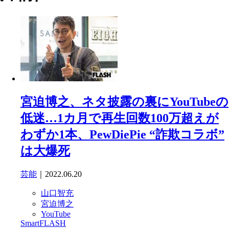
宮迫博之、ネタ披露の裏にYouTubeの
低迷…1カ月で再生回数100万超えが
わずか1本、PewDiePie “詐欺コラボ”
は大爆死
芸能
｜2022.06.20
山口智充
宮迫博之
YouTube
SmartFLASH