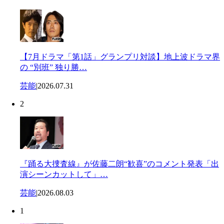
【7月ドラマ「第1話」グランプリ対談】地上波ドラマ界
の “別班” 独り勝…
芸能
|
2026.07.31
2
『踊る大捜査線』が佐藤二朗“歓喜”のコメント発表「出
演シーンカットして」…
芸能
|
2026.08.03
1