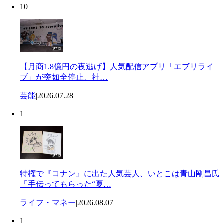
10
【月商1.8億円の夜逃げ】人気配信アプリ「エブリライ
ブ」が突如全停止、社…
芸能
|
2026.07.28
1
特権で『コナン』に出た人気芸人、いとこは青山剛昌氏
「手伝ってもらった“夏…
ライフ・マネー
|
2026.08.07
1