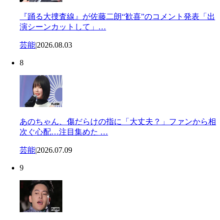
『踊る大捜査線』が佐藤二朗“歓喜”のコメント発表「出
演シーンカットして」…
芸能
|
2026.08.03
8
あのちゃん、傷だらけの指に「大丈夫？」ファンから相
次ぐ心配…注目集めた …
芸能
|
2026.07.09
9