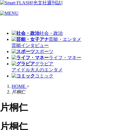
社会・政治
芸能・エンタメ
芸能
インタビュー
スポーツ
ライフ・マネー
グラビア
アイドル
大人のエンタメ
コミック
HOME
>
片桐仁
片桐仁
片桐仁