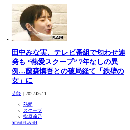
田中みな実、テレビ番組で匂わせ連
発も “熱愛スクープ” 7年なしの異
例…藤森慎吾との破局経て「鉄壁の
女」に
芸能
｜2022.06.11
熱愛
スクープ
指原莉乃
SmartFLASH