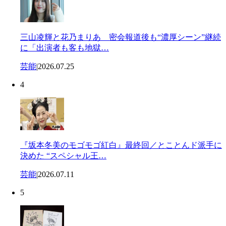
三山凌輝と花乃まりあ 密会報道後も“濃厚シーン”継続
に「出演者も客も地獄…
芸能
|
2026.07.25
4
『坂本冬美のモゴモゴ紅白』最終回／とことんド派手に
決めた “スペシャル王…
芸能
|
2026.07.11
5