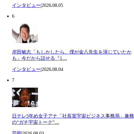
インタビュー
|
2026.08.05
6
岸田敏志「もしかしたら、僕が金八先生を演じていたか
も」今だから話せる『1…
インタビュー
|
2026.08.04
7
日テレ5年め女子アナ「社長室宇宙ビジネス事務局」兼務
の“ガチ宇宙トーク”…
芸能
|
2026.08.03