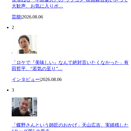
大歓声、お気に入りポ…
芸能
|
2026.08.06
2
「ロケで『美味しい』なんて絶対言いたくなかった」有
田哲平、“若気の至り”…
インタビュー
|
2026.08.06
3
「蝶野さんという師匠のおかげ」天山広吉、実績残した