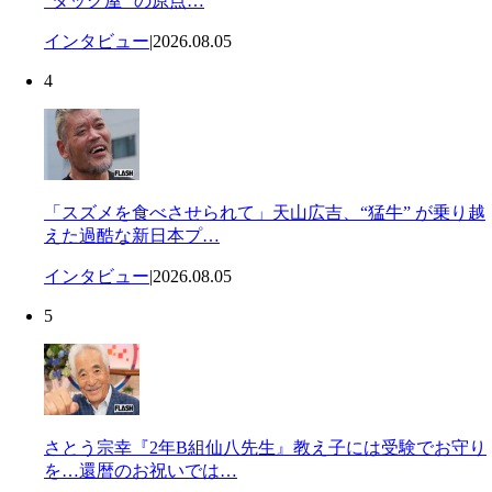
“タッグ屋” の原点…
インタビュー
|
2026.08.05
4
「スズメを食べさせられて」天山広吉、“猛牛” が乗り越
えた過酷な新日本プ…
インタビュー
|
2026.08.05
5
さとう宗幸『2年B組仙八先生』教え子には受験でお守り
を…還暦のお祝いでは…