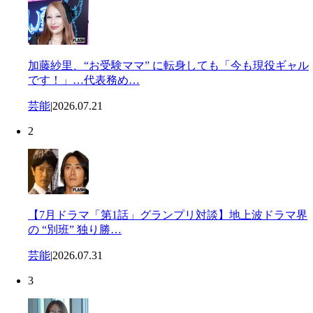
加藤紗里、“お受験ママ” に転身しても「今も現役ギャル
です！」…代表務め…
芸能
|
2026.07.21
2
【7月ドラマ「第1話」グランプリ対談】地上波ドラマ界
の “別班” 独り勝…
芸能
|
2026.07.31
3