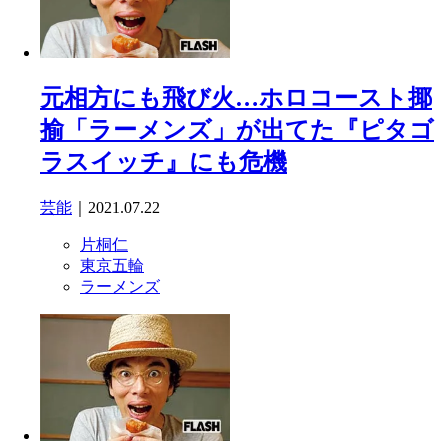
元相方にも飛び火…ホロコースト揶
揄「ラーメンズ」が出てた『ピタゴ
ラスイッチ』にも危機
芸能
｜2021.07.22
片桐仁
東京五輪
ラーメンズ