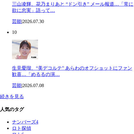
三山凌輝、花乃まりあと “ドン引き” メール報道…「常に
欲に忠実」語って…
芸能
|
2026.07.30
10
生見愛瑠、“美デコルテ” あらわのオフショットにファン
歓喜…「めるるの演…
芸能
|
2026.07.08
続きを見る
人気のタグ
ナンバーズ4
ロト探偵